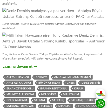
madalyayla.
Deniz Demiriş, Türkiye Küçükler ve Yıldızlar Satranç Şampiyonası’nda kazandığı
madalyayla.
Tunç Kaplan ve Deniz Demiriş, Türkiye Küçükler ve Yıldızlar Satranç Şampiyonası’nda
elde ettikleri sonuçlarla Milli Takım Havuzuna girmeye hak kazandı.
Milli Takım Altyapısına Girmeye Hak Kazanan Sporcularımız !!
yazısına devam et
→
ALTYAPI HAVUZU
ANTALYA
ANTALYA SATRANÇ MERKEZI
AYAZ ALI KARAKUŞ
BÜYÜK USTALAR
CHESS
DENIZ DEMIRIŞ
ERKAN ZEYBEKOĞLU
İBRAHIM REFETOĞLU
KULÜP
MEHMET ALP SOYSAL
MELIS YIĞIT
MILLI TAKIM
ONUR ALACABA
ŞAHMAT
SATRANÇ
SATRANÇ KULÜBÜ
İletişim
SATRANÇ TURNUVASI
SCHACH
SHAXMAT
TUNÇ KAPLAN