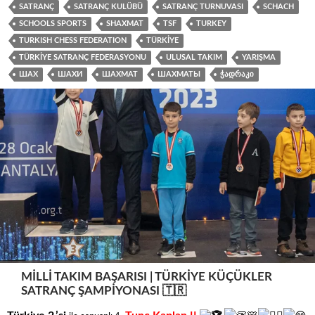
SATRANÇ
SATRANÇ KULÜBÜ
SATRANÇ TURNUVASI
SCHACH
SCHOOLS SPORTS
SHAXMAT
TSF
TURKEY
TURKISH CHESS FEDERATION
TÜRKIYE
TÜRKIYE SATRANÇ FEDERASYONU
ULUSAL TAKIM
YARIŞMA
ШАХ
ШАХИ
ШАХМАТ
ШАХМАТЫ
ᲭᲐᲓᲠᲐᲙᲘ
MILLI TAKIM BAŞARISI | TÜRKIYE KÜÇÜKLER
SATRANÇ ŞAMPIYONASI 🇹🇷