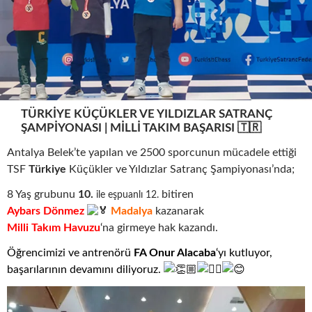
TÜRKIYE KÜÇÜKLER VE YILDIZLAR SATRANÇ
ŞAMPIYONASI | MILLI TAKIM BAŞARISI 🇹🇷
Antalya Belek’te yapılan ve 2500 sporcunun mücadele ettiği
TSF
Türkiye
Küçükler ve Yıldızlar Satranç Şampiyonası’nda;
8 Yaş grubunu
10.
bitiren
ile eşpuanlı 12.
Aybars Dönmez
M
adalya
kazanarak
Milli Takım Havuzu
‘na girmeye hak kazandı.
Öğrencimizi ve antrenörü
FA Onur Alacaba
‘yı kutluyor,
başarılarının devamını diliyoruz.