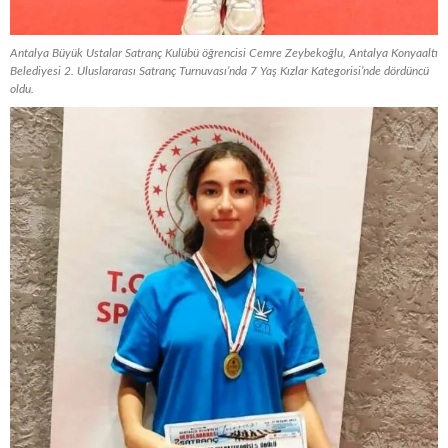
Antalya Büyük Ustalar Satranç Kulübü öğrencisi Cemre Zeybekoğlu, Antalya Konyaaltı
Belediyesi 2. Uluslararası Satranç Turnuvası’nda 7 Yaş Kızlar Kategorisi’nde dördüncü
oldu.