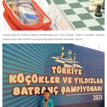
Antalya Büyük Ustalar Satranç Kulübü öğrencisi Tunç Kaplan, Türkiye Küçükler Satranç
Şampiyonası’nda önemli karşılaşmalarından birinde mücadele ediyor.