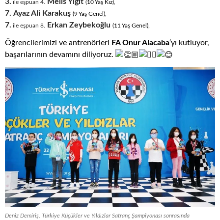
3.
Melis Yiğit
ile eşpuan 4.
(10
.
Yaş
.
Kız),
7.
Ayaz Ali Karakuş
(9
.
Yaş
.
Genel),
7.
Erkan Zeybekoğlu
ile eşpuan 8.
(11
.
Yaş
.
Genel),
Öğrencilerimizi ve antrenörleri
FA Onur Alacaba
‘yı kutluyor,
başarılarının devamını diliyoruz.
Deniz Demiriş, Türkiye Küçükler ve Yıldızlar Satranç Şampiyonası sonrasında