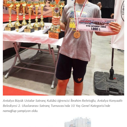
Antalya Büyük Ustalar Satranç Kulübü öğrencisi İbrahim Refetoğlu, Antalya Konyaaltı
Belediyesi 2. Uluslararası Satranç Turnuvası’nda 10 Yaş Genel Kategorisi’nde
namağlup şampiyon oldu.