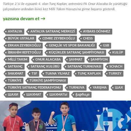
Türkiye 2.’si ile eşpuanlı 4. olan Tunç Kaplan, antrenörü FA Onur Alacaba ile yürüttüğü
çalışmaların ardından ikinci kez Milli Takım Havuzu’na girme başarısı gösterdi.
Milli Takım Başarısı | Türkiye Küçükler Satranç Şampiyonası 
yazısına devam et
→
ANTALYA
ANTALYA SATRANÇ MERKEZI
AYBARS DÖNMEZ
BÜYÜK USTALAR
CEMRE ZEYBEKOĞLU
CHESS
ERKAN ZEYBEKOĞLU
GENÇLIK VE SPOR BAKANLIĞI
GSB
İBRAHIM REFETOĞLU
KÜÇÜKLER SATRANÇ ŞAMPIYONASI
KULÜP
MILLI TAKIM
ONUR ALACABA
ŞAHMAT
ŞAMPIYON
SATRANÇ
SATRANÇ KULÜBÜ
SATRANÇ TURNUVASI
SCHACH
SHAXMAT
TSF
TUANA YILMAZ
TUNÇ KAPLAN
TURKEY
TÜRKIYE
TÜRKIYE ŞAMPIYONASI
TÜRKIYE SATRANÇ FEDERASYONU
TURNUVA
YARIŞMA
ШАХ
ШАХИ
ШАХМАТ
ШАХМАТЫ
ᲭᲐᲓᲠᲐᲙᲘ