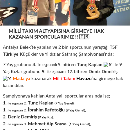
MILLI TAKIM ALTYAPISINA GIRMEYE HAK
KAZANAN SPORCULARIMIZ !! 🇹🇷
Antalya Belek’te yapılan ve 2 bin sporcunun yarıştığı TSF
Türkiye
Küçükler ve Yıldızlar Satranç Şampiyonası’nda;
7 Yaş grubunu
4.
bitiren
Tunç Kaplan
ile 9
ile eşpuanlı 9.
Yaş Kızlar grubunu
9.
bitiren
Deniz Demiriş
ile eşpuanlı 12.
M
adalya
kazanarak
Milli Takım
Havuzu
‘na
girmeye hak
kazandılar.
Şampiyonaya katılan
Antalyalı sporcular arasında
ise;
1.
Tunç Kaplan
ile eşpuan 2.
(7
.
Yaş
.
Genel),
1.
İbrahim Refetoğlu
ile eşpuan 2.
(9
.
Yaş
.
Genel),
2.
Deniz Demiriş
(9
.
Yaş
.
Kız),
2.
Mehmet Alp Soysal
ile eşpuan 3.
(10
.
Yaş
.
Genel),