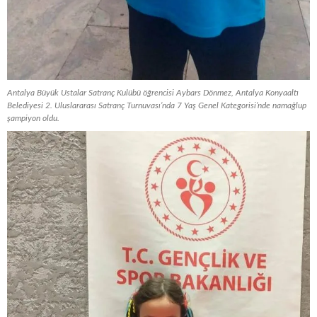
Antalya Büyük Ustalar Satranç Kulübü öğrencisi Aybars Dönmez, Antalya Konyaaltı
Belediyesi 2. Uluslararası Satranç Turnuvası’nda 7 Yaş Genel Kategorisi’nde namağlup
şampiyon oldu.