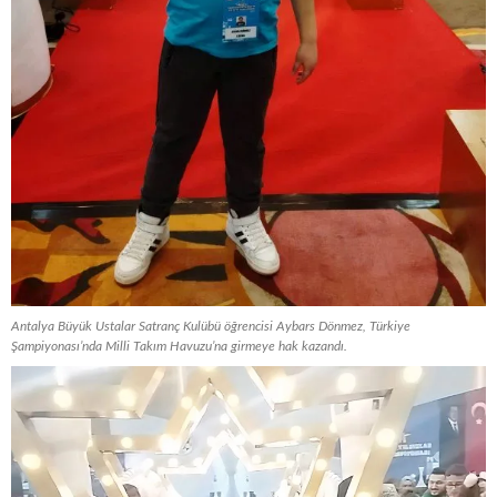
Antalya Büyük Ustalar Satranç Kulübü öğrencisi Aybars Dönmez, Türkiye
Şampiyonası’nda Milli Takım Havuzu’na girmeye hak kazandı.