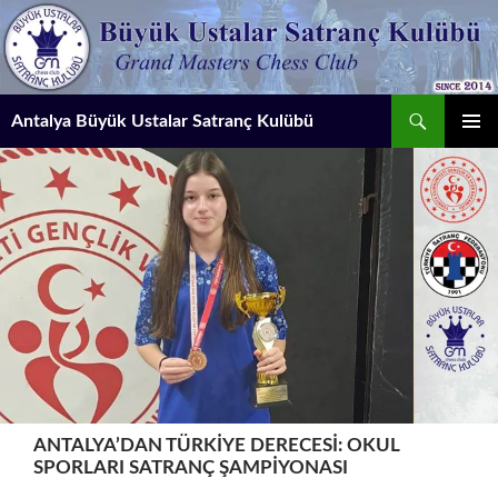
İçeriğe
atla
Ara
Antalya Büyük Ustalar Satranç Kulübü
BIRINCI
MENÜ
ANTALYA’DAN TÜRKIYE DERECESI: OKUL
SPORLARI SATRANÇ ŞAMPIYONASI