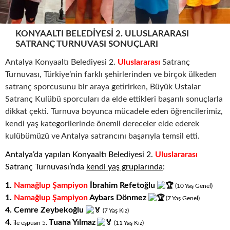
KONYAALTI BELEDIYESI 2. ULUSLARARASI
SATRANÇ TURNUVASI SONUÇLARI
Antalya Konyaaltı Belediyesi 2.
Uluslararası
Satranç
Turnuvası, Türkiye’nin farklı şehirlerinden ve birçok ülkeden
satranç sporcusunu bir araya getirirken, Büyük Ustalar
Satranç Kulübü sporcuları da elde ettikleri başarılı sonuçlarla
dikkat çekti. Turnuva boyunca mücadele eden öğrencilerimiz,
kendi yaş kategorilerinde önemli dereceler elde ederek
kulübümüzü ve Antalya satrancını başarıyla temsil etti.
Antalya’da yapılan Konyaaltı Belediyesi 2.
Uluslararası
Satranç Turnuvası’nda
kendi yaş gruplarında
:
1.
Namağlup Şampiyon
İbrahim Refetoğlu
(10
.
Yaş
.
Genel)
1.
Namağlup Şampiyon
Aybars Dönmez
(7
.
Yaş
.
Genel)
4.
Cemre Zeybekoğlu
(7
.
Yaş
.
Kız)
4.
Tuana Yılmaz
ile eşpuan 5
.
(11
.
Yaş
.
Kız)