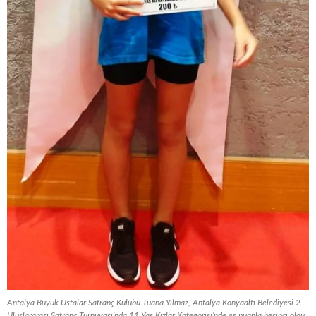
Antalya Büyük Ustalar Satranç Kulübü Tuana Yılmaz, Antalya Konyaaltı Belediyesi 2.
Uluslararası Satranç Turnuvası’nda 11 Yaş Kızlar Kategorisi’nde eş puanla beşinci oldu.