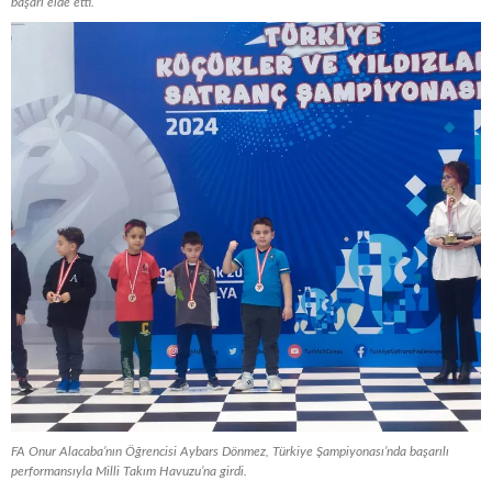
başarı elde etti.
FA Onur Alacaba’nın Öğrencisi Aybars Dönmez, Türkiye Şampiyonası’nda başarılı
performansıyla Milli Takım Havuzu’na girdi.