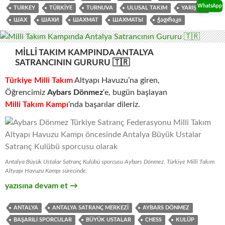
WhatsApp
TURKEY
TÜRKIYE
TURNUVA
ULUSAL TAKIM
YARIŞMA
ШАХ
ШАХИ
ШАХМАТ
ШАХМАТЫ
ᲭᲐᲓᲠᲐᲙᲘ
MILLI TAKIM KAMPINDA ANTALYA
SATRANCININ GURURU 🇹🇷
Türkiye
Mill
i Takım
Altyapı Havuzu’na giren,
Öğrencimiz
Aybars Dönmez
‘e, bugün başlayan
Milli Takım Kampı
‘nda başarılar dileriz.
Antalya Büyük Ustalar Satranç Kulübü sporcusu Aybars Dönmez, Türkiye Milli Takım
Altyapı Havuzu Kampı sürecinde.
Milli Takım Kampında Antalya Satrancının Gururu 🇹🇷
yazısına devam et
→
ANTALYA
ANTALYA SATRANÇ MERKEZI
AYBARS DÖNMEZ
BAŞARILI SPORCULAR
BÜYÜK USTALAR
CHESS
KULÜP