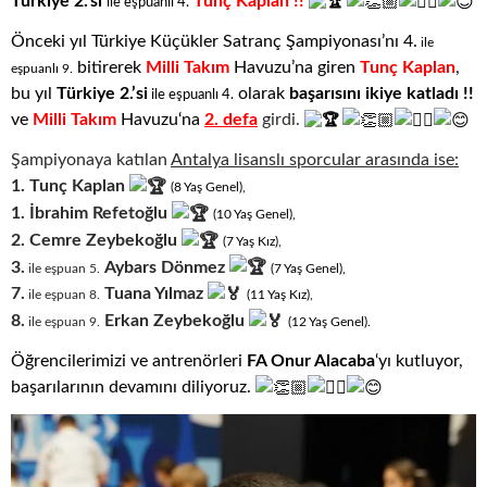
Türkiye 2.’si
Tunç Kaplan !!
ile eşpuanlı 4.
Önceki yıl Türkiye Küçükler Satranç Şampiyonası’nı
4.
ile
bitirerek
Milli Takım
Havuzu’na giren
Tunç Kaplan
,
eşpuanlı 9.
bu yıl
Türkiy
e 2.’si
olarak
başarısını ikiye katladı !!
ile eşpuanlı 4.
ve
Milli Takım
Havuzu
‘na
2. defa
girdi.
Şampiyonaya katılan
Antalya lisanslı sporcular arasında ise:
1.
Tunç Kaplan
(8
.
Yaş
.
Genel),
1.
İbrahim Refetoğlu
(10
.
Yaş
.
Genel),
2.
Cemre Zeybekoğlu
(7
.
Yaş
.
Kız),
3.
Aybars Dönmez
ile eşpuan 5.
(7
.
Yaş
.
Genel),
7.
Tuana Yılmaz
ile eşpuan 8.
(11
.
Yaş
.
Kız),
8.
Erkan Zeybekoğlu
ile eşpuan 9.
(12
.
Yaş
.
Genel).
Öğrencilerimizi ve antrenörleri
FA Onur Alacaba
‘yı kutluyor,
başarılarının devamını diliyoruz.