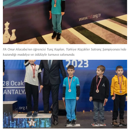
FA Onur Alacaba’nın öğrencisi Tunç Kaplan, Türkiye Küçükler Satranç Şampiyonası’nda
kazandığı madalya ve ödülüyle turnuva salonunda.