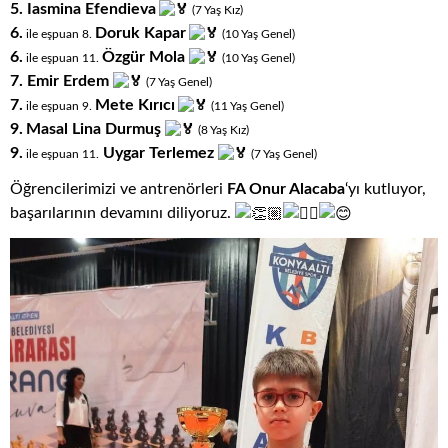
5.
Iasmina Efendieva
(7
.
Yaş
.
Kız)
6.
Doruk Kapar
ile eşpuan 8
.
(10
.
Yaş
.
Genel)
6.
Özgür Mola
ile eşpuan 11
.
(10
.
Yaş
.
Genel)
7. Emir Erdem
(7
.
Yaş
.
Genel)
7.
Mete Kırıcı
ile eşpuan 9
.
(11
.
Yaş
.
Genel)
9.
Masal Lina Durmuş
(8
.
Yaş
.
Kız)
9.
Uygar Terlemez
ile eşpuan 11
.
(7
.
Yaş
.
Genel)
Öğrencilerimizi ve antrenörleri
FA Onur Alacaba
‘yı kutluyor,
başarılarının devamını diliyoruz.