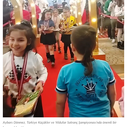
Aybars Dönmez, Türkiye Küçükler ve Yıldızlar Satranç Şampiyonası’nda önemli bir