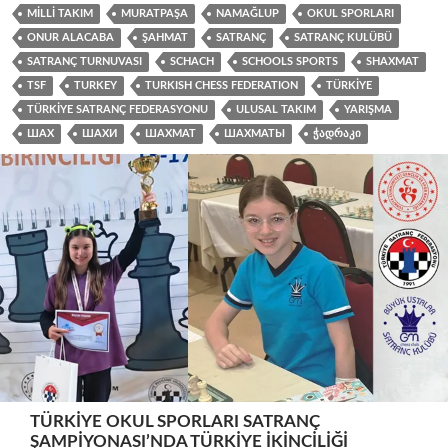
MILLI TAKIM
MURATPAŞA
NAMAĞLUP
OKUL SPORLARI
ONUR ALACABA
ŞAHMAT
SATRANÇ
SATRANÇ KULÜBÜ
SATRANÇ TURNUVASI
SCHACH
SCHOOLS SPORTS
SHAXMAT
TSF
TURKEY
TURKISH CHESS FEDERATION
TÜRKIYE
TÜRKIYE SATRANÇ FEDERASYONU
ULUSAL TAKIM
YARIŞMA
ШАХ
ШАХИ
ШАХМАТ
ШАХМАТЫ
ᲭᲐᲓᲠᲐᲙᲘ
TÜRKIYE OKUL SPORLARI SATRANÇ
ŞAMPIYONASI’NDA TÜRKIYE İKINCILIĞI