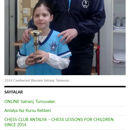
2014 Cumhuriyet Bayramı Satranç Turnuvası
SAYFALAR
ONLINE Satranç Turnuvaları
Antalya Yaz Kursu Rehberi
CHESS CLUB ANTALYA – CHESS LESSONS FOR CHILDREN
SINCE 2014