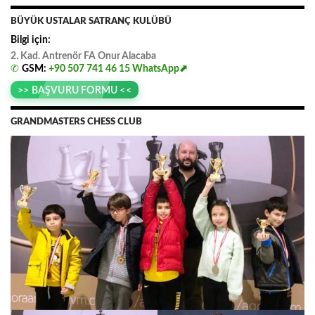
BÜYÜK USTALAR SATRANÇ KULÜBÜ
Bilgi için:
2. Kad. Antrenör FA
.
Onur
.
Alacaba
✆
GSM:
+90 507 741 46 15
WhatsApp⬈
>> BAŞVURU FORMU <<
GRANDMASTERS CHESS CLUB