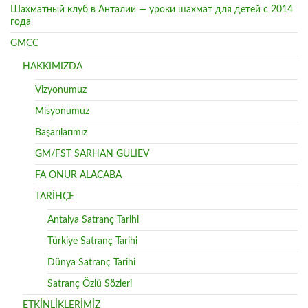
Шахматный клуб в Анталии — уроки шахмат для детей с 2014
года
GMCC
HAKKIMIZDA
Vizyonumuz
Misyonumuz
Başarılarımız
GM/FST SARHAN GULIEV
FA ONUR ALACABA
TARİHÇE
Antalya Satranç Tarihi
Türkiye Satranç Tarihi
Dünya Satranç Tarihi
Satranç Özlü Sözleri
ETKİNLİKLERİMİZ