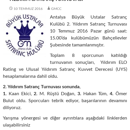
10 TEMMUZ 2016
GMCC
Antalya Büyük Ustalar Satranç
Kulübü 2. Yıldırım Satranç Turnuvası
10 Temmuz 2016 Pazar günü saat:
15.00’da kulübümüzün Bahçelievler
Şubesinde tamamlanmıştır.
Toplam 8 sporcunun katıldığı
turnuvanın sonuçları, Yıldırım ELO
Rating ve Ulusal Yıldırım Satranç Kuvvet Derecesi (UYS)
hesaplamalarına dahil oldu.
2. Yıldırım Satranç Turnuvası sonunda
,
1.
Kaan Ekici,
2.
M. Rüştü Doğan,
3.
Hakan Tüm,
4.
Ömer
Bulut oldu. Sporcuları tebrik ediyor, başarılarının devamını
diliyoruz.
Yarışma yönergesi ve diğer ayrıntılara aşağıdaki linklerden
ulaşabilirsiniz