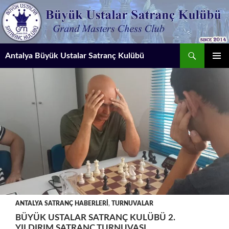
İçeriğe
atla
Ara
Antalya Büyük Ustalar Satranç Kulübü
BIRINCI
MENÜ
ANTALYA SATRANÇ HABERLERI
,
TURNUVALAR
BÜYÜK USTALAR SATRANÇ KULÜBÜ 2.
YILDIRIM SATRANÇ TURNUVASI