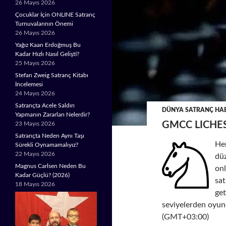
26 Mayıs 2026
Çocuklar İçin ONLINE Satranç
Turnuvalarının Önemi
26 Mayıs 2026
Yağız Kaan Erdoğmuş Bu
Kadar Hızlı Nasıl Gelişti?
25 Mayıs 2026
Stefan Zweig Satranç Kitabı
İncelemesi
24 Mayıs 2026
Satrançta Acele Saldırı
DÜNYA SATRANÇ HAB
Yapmanın Zararları Nelerdir?
GMCC LICHE
23 Mayıs 2026
Satrançta Neden Aynı Taşı
He
Sürekli Oynamamalıyız?
22 Mayıs 2026
düz
Magnus Carlsen Neden Bu
onl
Kadar Güçlü? (2026)
sat
18 Mayıs 2026
ge
seviyelerden oyunc
(GMT+03:00)