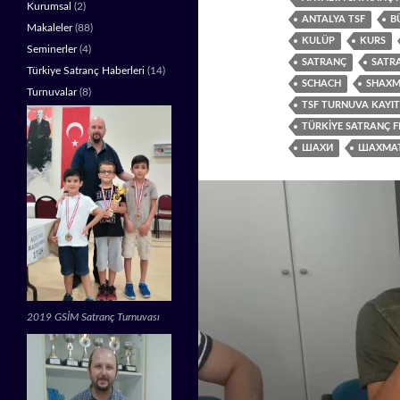
Kurumsal
(2)
ANTALYA TSF
B
Makaleler
(88)
KULÜP
KURS
Seminerler
(4)
SATRANÇ
SATR
Türkiye Satranç Haberleri
(14)
SCHACH
SHAXM
Turnuvalar
(8)
TSF TURNUVA KAYIT
TÜRKIYE SATRANÇ 
ШАХИ
ШАХМА
2019 GSİM Satranç Turnuvası