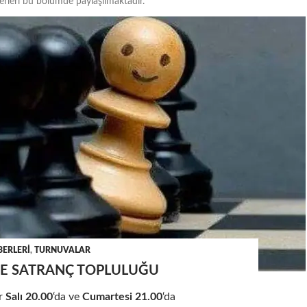
erleri bu bölümde paylaşılmaktadır.
ERLERI
,
TURNUVALAR
E SATRANÇ TOPLULUĞU
r
Salı 20.00
‘da ve
Cumartesi 21.00
‘da