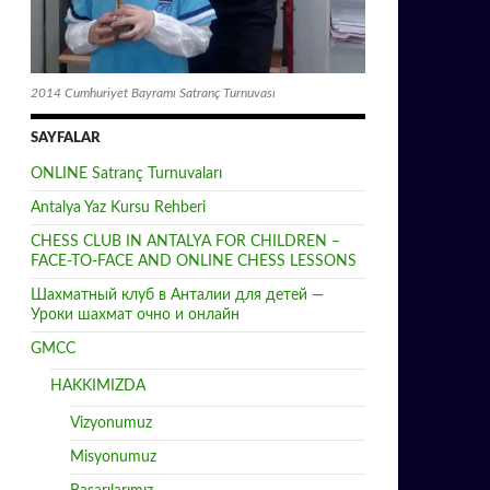
2014 Cumhuriyet Bayramı Satranç Turnuvası
SAYFALAR
ONLINE Satranç Turnuvaları
Antalya Yaz Kursu Rehberi
CHESS CLUB IN ANTALYA FOR CHILDREN –
FACE-TO-FACE AND ONLINE CHESS LESSONS
Шахматный клуб в Анталии для детей —
Уроки шахмат очно и онлайн
GMCC
HAKKIMIZDA
Vizyonumuz
Misyonumuz