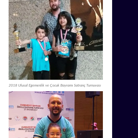
2018 Ulusal Egemenlik ve Çocuk Bayramı Satranç Turnuvası