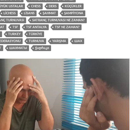
ÜYÜK USTALAR
CHESS
DERS
KÜÇÜKLER
LICHESS
LISANS
ŞAHMAT
ŞAMPIYONA
ANÇ TURNUVASI
SATRANÇ TURNUVASI NE ZAMAN?
AT
TSF
TSF ANTALYA
TSF NE ZAMAN?
TURKEY
TÜRKIYE
FEDERASYONU
TURNUVA
YARIŞMA
ШАХ
Т
ШАХМАТЫ
ᲭᲐᲓᲠᲐᲙᲘ