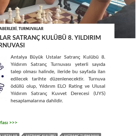
ABERLERI
,
TURNUVALAR
AR SATRANÇ KULÜBÜ 8. YILDIRIM
RNUVASI
Antalya Büyük Ustalar Satranç Kulübü 8.
Yıldırım Satranç Turnuvası yeterli sayıda
talep olması halinde, ileride bu sayfada ilan
edilecek tarihte düzenlenecektir. Turnuva
ödüllü olup, Yıldırım ELO Rating ve Ulusal
Yıldırım Satranç Kuvvet Derecesi (UYS)
hesaplamalarına dahildir.
fası >>>
K USTALAR
SATRANÇ KULÜBÜ
SATRANÇ TURNUVASI