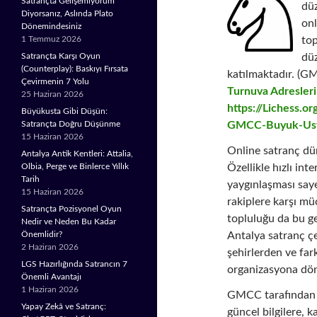
Satrançta Gelişemiyorum
düz
Diyorsanız, Aslında Plato
onl
Dönemindesiniz
top
1 Temmuz 2026
düz
Satrançta Karşı Oyun
(Counterplay): Baskıyı Fırsata
katılmaktadır.
(GM
Çevirmenin 7 Yolu
Turnuva Adresler
25 Haziran 2026
https://Lichess.o
Büyükusta Gibi Düşün:
GMCC-Buyuk-Usta
Satrançta Doğru Düşünme
15 Haziran 2026
Online satranç dün
Antalya Antik Kentleri: Attalia,
Özellikle hızlı in
Olbia, Perge ve Binlerce Yıllık
Tarih
yaygınlaşması say
15 Haziran 2026
rakiplere karşı m
Satrançta Pozisyonel Oyun
topluluğu da bu ge
Nedir ve Neden Bu Kadar
Antalya satranç ç
Önemlidir?
2 Haziran 2026
şehirlerden ve fark
LGS Hazırlığında Satrancın 7
organizasyona dö
Önemli Avantajı
1 Haziran 2026
GMCC tarafından
Yapay Zekâ ve Satranç:
güncel bilgilere, k