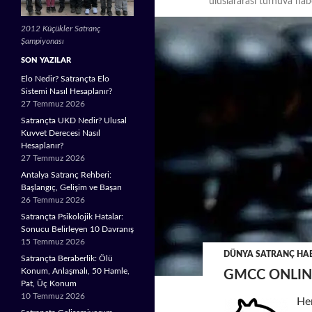
uluslararası turnuva hab
2012 Küçükler Satranç
Şampiyonası
SON YAZILAR
Elo Nedir? Satrançta Elo
Sistemi Nasıl Hesaplanır?
27 Temmuz 2026
Satrançta UKD Nedir? Ulusal
Kuvvet Derecesi Nasıl
Hesaplanır?
27 Temmuz 2026
Antalya Satranç Rehberi:
Başlangıç, Gelişim ve Başarı
26 Temmuz 2026
Satrançta Psikolojik Hatalar:
Sonucu Belirleyen 10 Davranış
15 Temmuz 2026
DÜNYA SATRANÇ HAB
Satrançta Beraberlik: Ölü
Konum, Anlaşmalı, 50 Hamle,
GMCC ONLIN
Pat, Üç Konum
10 Temmuz 2026
He