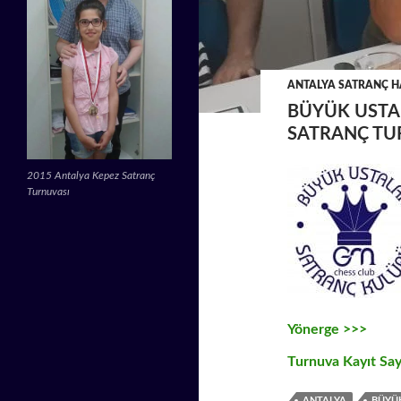
ANTALYA SATRANÇ H
BÜYÜK USTAL
SATRANÇ TU
2015 Antalya Kepez Satranç
Turnuvası
Yönerge >>>
Turnuva Kayıt Say
ANTALYA
BÜYÜ