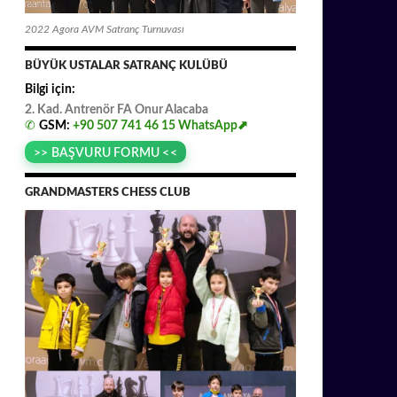
2022 Agora AVM Satranç Turnuvası
BÜYÜK USTALAR SATRANÇ KULÜBÜ
Bilgi için:
2. Kad. Antrenör FA
.
Onur
.
Alacaba
✆
GSM:
+90 507 741 46 15
WhatsApp⬈
>> BAŞVURU FORMU <<
GRANDMASTERS CHESS CLUB