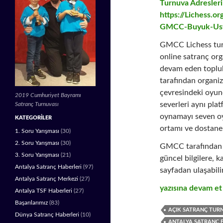
Turnuva Adresler
https://Lichess.o
GMCC-Buyuk-Usta
GMCC Lichess turn
online satranç org
devam eden toplul
tarafından organiz
çevresindeki oyunc
2019 Cumhuriyet Bayramı
severleri aynı pla
Satranç Turnuvası
oynamayı seven oy
KATEGORILER
ortamı ve dostane
1. Soru Yarışması
(30)
2. Soru Yarışması
(30)
GMCC tarafından
3. Soru Yarışması
(21)
güncel bilgilere, k
Antalya Satranç Haberleri
(97)
sayfadan ulaşabilir
Antalya Satranç Merkezi
(27)
GMCC LICHESS Tu
yazısına devam e
Antalya TSF Haberleri
(27)
Başarılarımız
(83)
AÇIK SATRANÇ TURN
Dünya Satranç Haberleri
(10)
ANTALYA SATRANÇ 