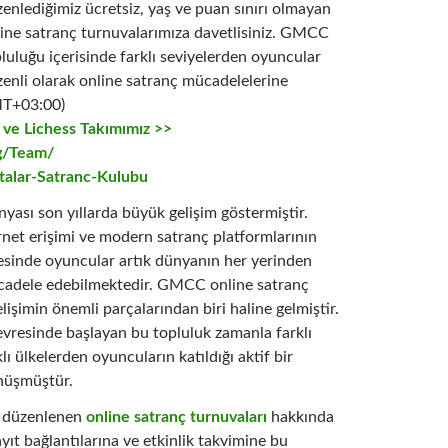
enlediğimiz ücretsiz, yaş ve puan sınırı olmayan
ine satranç turnuvalarımıza davetlisiniz. GMCC
luluğu içerisinde farklı seviyelerden oyuncular
enli olarak online satranç mücadelelerine
T+03:00)
i ve
Lichess Takımımız >>
rg/Team/
lar-Satranc-Kulubu
yası son yıllarda büyük gelişim göstermiştir.
ternet erişimi ve modern satranç platformlarının
esinde oyuncular artık dünyanın her yerinden
ücadele edebilmektedir. GMCC online satranç
lişimin önemli parçalarından biri haline gelmiştir.
evresinde başlayan bu topluluk zamanla farklı
lı ülkelerden oyuncuların katıldığı aktif bir
nüşmüştür.
 düzenlenen
online satranç turnuvaları
hakkında
ayıt bağlantılarına ve etkinlik takvimine bu