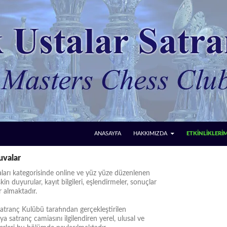
ANASAYFA
HAKKIMIZDA
ETKİNLİKLERİ
uvalar
ları kategorisinde online ve yüz yüze düzenlenen
kin duyurular, kayıt bilgileri, eşlendirmeler, sonuçlar
r almaktadır.
atranç Kulübü tarafından gerçekleştirilen
ya satranç camiasını ilgilendiren yerel, ulusal ve