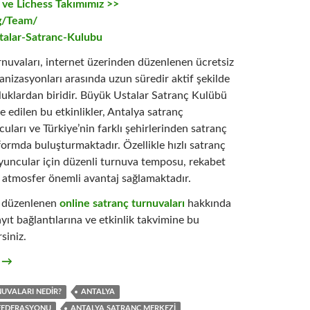
i ve
Lichess Takımımız >>
rg/Team/
lar-Satranc-Kulubu
uvaları, internet üzerinden düzenlenen ücretsiz
anizasyonları arasında uzun süredir aktif şekilde
uklardan biridir. Büyük Ustalar Satranç Kulübü
e edilen bu etkinlikler, Antalya satranç
uları ve Türkiye’nin farklı şehirlerinden satranç
tformda buluşturmaktadır. Özellikle hızlı satranç
uncular için düzenli turnuva temposu, rekabet
 atmosfer önemli avantaj sağlamaktadır.
 düzenlenen
online satranç turnuvaları
hakkında
ayıt bağlantılarına ve etkinlik takvimine bu
siniz.
rnuvaları
t
→
UVALARI NEDIR?
ANTALYA
FEDERASYONU
ANTALYA SATRANÇ MERKEZI