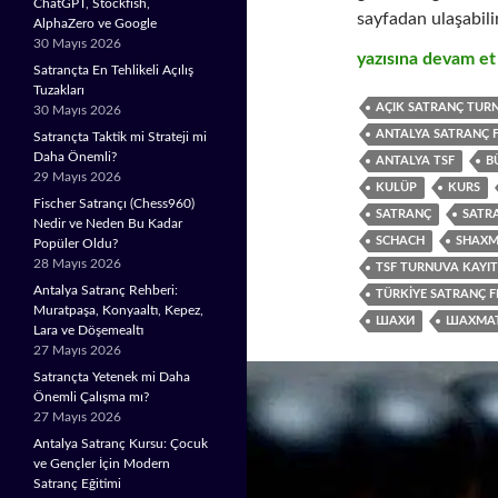
ChatGPT, Stockfish,
sayfadan ulaşabilir
AlphaZero ve Google
30 Mayıs 2026
GMCC ONLINE Sat
yazısına devam e
Satrançta En Tehlikeli Açılış
Tuzakları
AÇIK SATRANÇ TURN
30 Mayıs 2026
ANTALYA SATRANÇ 
Satrançta Taktik mi Strateji mi
Daha Önemli?
ANTALYA TSF
B
29 Mayıs 2026
KULÜP
KURS
Fischer Satrançı (Chess960)
SATRANÇ
SATR
Nedir ve Neden Bu Kadar
SCHACH
SHAXM
Popüler Oldu?
28 Mayıs 2026
TSF TURNUVA KAYIT
Antalya Satranç Rehberi:
TÜRKIYE SATRANÇ 
Muratpaşa, Konyaaltı, Kepez,
ШАХИ
ШАХМА
Lara ve Döşemealtı
27 Mayıs 2026
Satrançta Yetenek mi Daha
Önemli Çalışma mı?
27 Mayıs 2026
Antalya Satranç Kursu: Çocuk
ve Gençler İçin Modern
Satranç Eğitimi