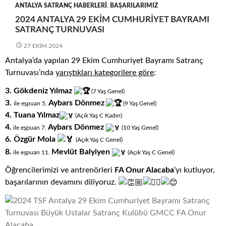
ANTALYA SATRANÇ HABERLERI
,
BAŞARILARIMIZ
2024 ANTALYA 29 EKIM CUMHURIYET BAYRAMI
SATRANÇ TURNUVASI
27 EKIM 2024
Antalya’da yapılan 29 Ekim Cumhuriyet Bayramı Satranç
Turnuvası’nda
yarıştıkları
kategorilere göre
:
3.
Gökdeniz Yılmaz
(7
.
Yaş
.
Genel)
3.
Aybars Dönmez
ile eşpuan 5.
(9
.
Yaş
.
Genel)
4. Tuana Yılmaz
(Açık
.
Yaş
.
C
.
Kadın)
4.
Aybars Dönmez
ile eşpuan 7.
(10
.
Yaş
.
Genel)
6. Özgür Mola
(Açık
.
Yaş
.
C
.
Genel)
8.
Mevlüt Balyiyen
ile eşpuan 11.
(Açık
.
Yaş
.
C
.
Genel)
Öğrencilerimizi ve antrenörleri
FA Onur Alacaba
‘yı kutluyor,
başarılarının devamını diliyoruz.