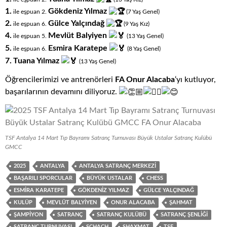
1.
Gökdeniz Yılmaz
ile eşpuan 2.
(7
.
Yaş
.
Genel)
2.
Gülce Yalçındağ
ile eşpuan 6.
(9
.
Yaş
.
Kız)
4.
Mevlüt Balyiyen
ile eşpuan 5.
(13
.
Yaş
.
Genel)
5.
Esmira Karatepe
ile eşpuan 6.
(8
.
Yaş
.
Genel)
7.
Tuana Yılmaz
(13
.
Yaş
.
Genel)
Öğrencilerimizi ve antrenörleri
FA Onur Alacaba
‘yı kutluyor,
başarılarının devamını diliyoruz.
TSF Antalya 14 Mart Tıp Bayramı Satranç Turnuvası Büyük Ustalar Satranç Kulübü
GMCC
2025
ANTALYA
ANTALYA SATRANÇ MERKEZI
BAŞARILI SPORCULAR
BÜYÜK USTALAR
CHESS
ESMIRA KARATEPE
GÖKDENIZ YILMAZ
GÜLCE YALÇINDAĞ
KULÜP
MEVLÜT BALYIYEN
ONUR ALACABA
ŞAHMAT
ŞAMPIYON
SATRANÇ
SATRANÇ KULÜBÜ
SATRANÇ ŞENLIĞI
SATRANÇ TURNUVASI
SCHACH
SHAXMAT
TSF