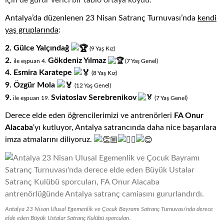
Antalya’da düzenlenen 23 Nisan Satranç Turnuvası’nda
kendi
yaş gruplarında
:
2. Gülce Yalçındağ
(9
.
Yaş
.
Kız)
2.
Gökdeniz Yılmaz
ile eşpuan 4.
(7
.
Yaş
.
Genel)
4. Esmira Karatepe
(8
.
Yaş
.
Kız)
9. Özgür Mola
(12
.
Yaş
.
Genel)
9.
Sviatoslav Serebrenikov
ile eşpuan 19.
(7
.
Yaş
.
Genel)
Derece elde eden öğrencilerimizi ve antrenörleri
FA Onur
Alacaba
‘yı kutluyor, Antalya satrancında daha nice başarılara
imza atmalarını diliyoruz.
Antalya 23 Nisan Ulusal Egemenlik ve Çocuk Bayramı Satranç Turnuvası’nda derece
elde eden Büyük Ustalar Satranç Kulübü sporcuları.