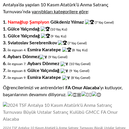
Antalya’da yapılan 10 Kasım Atatürk’ü Anma Satranç
Turnuvası’nda
yarıştıkları
kategorilere göre
:
1.
Namağlup Şampiyon
Gökdeniz Yılmaz
(7
.
Yaş
.
Genel)
1.
Gülce Yalçındağ
(10
.
Yaş
.
Kız)
1. Gülce Yalçındağ
.
.
(9
Yaş
Kız)
3.
Sviatoslav Serebrenikov
(7
.
Yaş
.
Genel)
3.
Esmira Karatepe
.
.
ile eşpuan 4.
(8
Yaş
Kız)
4. Aybars Dönmez
(9
.
Yaş
.
Genel)
6.
Aybars Dönmez
ile eşpuan 7.
(10
.
Yaş
.
Genel)
7.
Gülce Yalçındağ
.
.
ile eşpuan 8.
(9
Yaş
Genel)
7.
Esmira Karatepe
ile eşpuan 9.
(8
.
Yaş
.
Genel)
Öğrencilerimizi ve antrenörleri
FA Onur Alacaba
‘yı kutluyor,
başarılarının devamını diliyoruz.
2024 TSF Antalya 10 Kasım Atatürk’ü Anma Satranç Turnuvası Büyük Ustalar Satranç