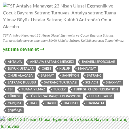
TSF Antalya Manavgat 23 Nisan Ulusal Egemenlik ve Çocuk Bayramı Satranç
Turnuvası’nda derece elde eden Büyük Ustalar Satranç Kulübü sporcusu Tuana Yılmaz.
Manavgat 23 Nisan Ulusal Egemenlik ve Çocuk Bayramı Satra
yazısına devam et
→
ANTALYA
ANTALYA SATRANÇ MERKEZI
BAŞARILI SPORCULAR
BÜYÜK USTALAR
CHESS
KULÜP
MANAVGAT
ONUR ALACABA
ŞAHMAT
ŞAMPIYON
SATRANÇ
SATRANÇ KULÜBÜ
SATRANÇ TURNUVASI
SCHACH
SHAXMAT
TSF
TUANA YILMAZ
TURKEY
TURKISH CHESS FEDERATION
TÜRKIYE
TÜRKIYE SATRANÇ FEDERASYONU
ULUSAL TAKIM
YARIŞMA
ШАХ
ШАХИ
ШАХМАТ
ШАХМАТЫ
ᲭᲐᲓᲠᲐᲙᲘ