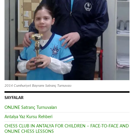
2014 Cumhuriyet Bayramı Satranç Turnuvası
SAYFALAR
ONLINE Satranç Turnuvaları
Antalya Yaz Kursu Rehberi
CHESS CLUB IN ANTALYA FOR CHILDREN – FACE-TO-FACE AND
ONLINE CHESS LESSONS