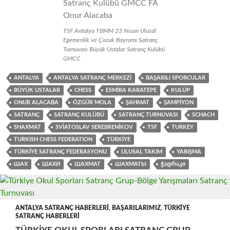
TSF Antalya TBMM 23 Nisan Ulusal
Egemenlik ve Çocuk Bayramı Satranç
Turnuvası Büyük Ustalar Satranç Kulübü
GMCC
ANTALYA
ANTALYA SATRANÇ MERKEZI
BAŞARILI SPORCULAR
BÜYÜK USTALAR
CHESS
ESMIRA KARATEPE
KULÜP
ONUR ALACABA
ÖZGÜR MOLA
ŞAHMAT
ŞAMPIYON
SATRANÇ
SATRANÇ KULÜBÜ
SATRANÇ TURNUVASI
SCHACH
SHAXMAT
SVIATOSLAV SEREBRENIKOV
TSF
TURKEY
TURKISH CHESS FEDERATION
TÜRKIYE
TÜRKIYE SATRANÇ FEDERASYONU
ULUSAL TAKIM
YARIŞMA
ШАХ
ШАХИ
ШАХМАТ
ШАХМАТЫ
ᲭᲐᲓᲠᲐᲙᲘ
ANTALYA SATRANÇ HABERLERI
,
BAŞARILARIMIZ
,
TÜRKIYE
SATRANÇ HABERLERI