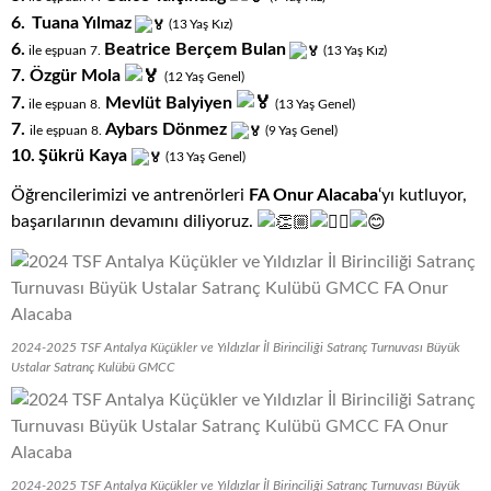
6.
Tuana Yılmaz
(13
.
Yaş
.
Kız)
6.
Beatrice Berçem Bulan
ile eşpuan 7.
(13
.
Yaş
.
Kız)
7. Özgür Mola
(12
.
Yaş
.
Genel)
7.
Mevlüt Balyiyen
ile eşpuan 8.
(13
.
Yaş
.
Genel)
7.
Aybars Dönmez
ile eşpuan 8.
(9
.
Yaş
.
Genel)
10.
Şükrü Kaya
(13
.
Yaş
.
Genel)
Öğrencilerimizi ve antrenörleri
FA Onur Alacaba
‘yı kutluyor,
başarılarının devamını diliyoruz.
2024-2025 TSF Antalya Küçükler ve Yıldızlar İl Birinciliği Satranç Turnuvası Büyük
Ustalar Satranç Kulübü GMCC
2024-2025 TSF Antalya Küçükler ve Yıldızlar İl Birinciliği Satranç Turnuvası Büyük