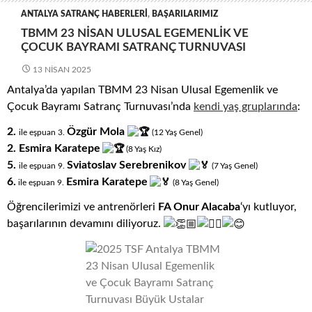
ANTALYA SATRANÇ HABERLERI
,
BAŞARILARIMIZ
TBMM 23 NISAN ULUSAL EGEMENLIK VE
ÇOCUK BAYRAMI SATRANÇ TURNUVASI
13 NISAN 2025
Antalya’da yapılan TBMM 23 Nisan Ulusal Egemenlik ve
Çocuk Bayramı Satranç Turnuvası’nda
kendi yaş gruplarında
:
2.
Özgür Mola
ile eşpuan 3.
(12
.
Yaş
.
Genel)
2. Esmira Karatepe
(8
.
Yaş
.
Kız)
5.
Sviatoslav Serebrenikov
ile eşpuan 9.
(7
.
Yaş
.
Genel)
6.
Esmira Karatepe
ile eşpuan 9.
(8
.
Yaş
.
Genel)
Öğrencilerimizi ve antrenörleri
FA Onur Alacaba
‘yı kutluyor,
başarılarının devamını diliyoruz.