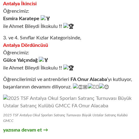
Antalya İkincisi
Öğrencimiz:
Esmira Karatepe
ile Ahmet Bileydi İlkokulu
!!
3. ve 4. Sınıflar Kızlar Kategorisinde,
Antalya Dördüncüsü
Öğrencimiz:
Gülce Yalçındağ
ile Ahmet Bileydi İlkokulu
!!
Öğrencilerimizi ve antrenörleri
FA Onur Alacaba
‘yı kutluyor,
başarılarının devamını diliyoruz.
2025 TSF Antalya Okul Sporları Satranç Turnuvası Büyük Ustalar Satranç Kulübü
GMCC
2025 Antalya Okul Sporları Satranç Turnuvası
yazısına devam et
→