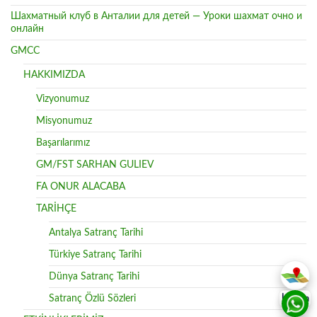
Шахматный клуб в Анталии для детей — Уроки шахмат очно и
онлайн
GMCC
HAKKIMIZDA
Vizyonumuz
Misyonumuz
Başarılarımız
GM/FST SARHAN GULIEV
FA ONUR ALACABA
TARİHÇE
Antalya Satranç Tarihi
Türkiye Satranç Tarihi
Dünya Satranç Tarihi
Satranç Özlü Sözleri
İletişim