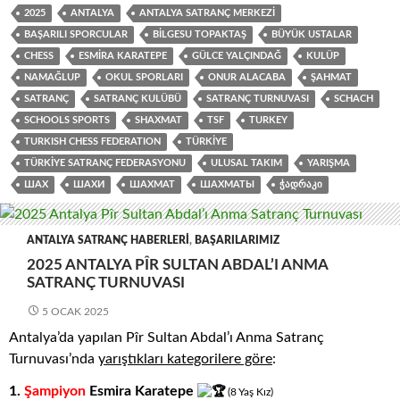
2025
ANTALYA
ANTALYA SATRANÇ MERKEZI
BAŞARILI SPORCULAR
BILGESU TOPAKTAŞ
BÜYÜK USTALAR
CHESS
ESMIRA KARATEPE
GÜLCE YALÇINDAĞ
KULÜP
NAMAĞLUP
OKUL SPORLARI
ONUR ALACABA
ŞAHMAT
SATRANÇ
SATRANÇ KULÜBÜ
SATRANÇ TURNUVASI
SCHACH
SCHOOLS SPORTS
SHAXMAT
TSF
TURKEY
TURKISH CHESS FEDERATION
TÜRKIYE
TÜRKIYE SATRANÇ FEDERASYONU
ULUSAL TAKIM
YARIŞMA
ШАХ
ШАХИ
ШАХМАТ
ШАХМАТЫ
ᲭᲐᲓᲠᲐᲙᲘ
ANTALYA SATRANÇ HABERLERI
,
BAŞARILARIMIZ
2025 ANTALYA PÎR SULTAN ABDAL’I ANMA
SATRANÇ TURNUVASI
5 OCAK 2025
Antalya’da yapılan Pîr Sultan Abdal’ı Anma Satranç
Turnuvası’nda
yarıştıkları
kategorilere göre
:
1.
Şampiyon
Esmira Karatepe
(8
.
Yaş
.
Kız)