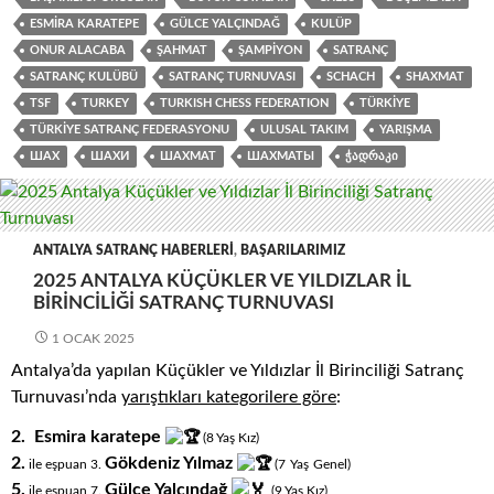
ESMIRA KARATEPE
GÜLCE YALÇINDAĞ
KULÜP
ONUR ALACABA
ŞAHMAT
ŞAMPIYON
SATRANÇ
SATRANÇ KULÜBÜ
SATRANÇ TURNUVASI
SCHACH
SHAXMAT
TSF
TURKEY
TURKISH CHESS FEDERATION
TÜRKIYE
TÜRKIYE SATRANÇ FEDERASYONU
ULUSAL TAKIM
YARIŞMA
ШАХ
ШАХИ
ШАХМАТ
ШАХМАТЫ
ᲭᲐᲓᲠᲐᲙᲘ
ANTALYA SATRANÇ HABERLERI
,
BAŞARILARIMIZ
2025 ANTALYA KÜÇÜKLER VE YILDIZLAR İL
BIRINCILIĞI SATRANÇ TURNUVASI
1 OCAK 2025
Antalya’da yapılan Küçükler ve Yıldızlar İl Birinciliği Satranç
Turnuvası’nda
yarıştıkları
kategorilere göre
:
2.
Esmira karatepe
(8
.
Yaş
.
Kız)
2.
Gökdeniz Yılmaz
.
.
ile eşpuan 3.
(7
Yaş
Genel)
5.
Gülce Yalçındağ
ile eşpuan 7.
(9
.
Yaş
.
Kız)