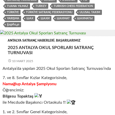
TUANA YILMAZ
TURKEY
TURKISH CHESS FEDERATION
TÜRKIYE
TÜRKIYE SATRANÇ FEDERASYONU
ULUSAL TAKIM
YARIŞMA
ШАХ
ШАХИ
ШАХМАТ
ШАХМАТЫ
ᲭᲐᲓᲠᲐᲙᲘ
ANTALYA SATRANÇ HABERLERI
,
BAŞARILARIMIZ
2025 ANTALYA OKUL SPORLARI SATRANÇ
TURNUVASI
10 MART 2025
Antalya’da yapılan 2025 Okul Sporları Satranç Turnuvası’nda
7. ve 8. Sınıflar Kızlar Kategorisinde,
Namağlup Antalya Şampiyonu
Öğrencimiz:
Bilgesu Topaktaş
ile Mecdude Başakıncı Ortaokulu
!!
1. ve 2. Sınıflar Genel Kategorisinde,