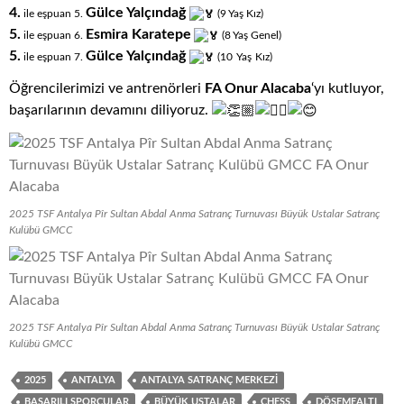
4.
Gülce Yalçındağ
ile eşpuan 5.
(9
.
Yaş
.
Kız)
5.
Esmira Karatepe
ile eşpuan 6.
(8
.
Yaş
.
Genel)
5.
Gülce Yalçındağ
.
.
ile eşpuan 7.
(10
Yaş
Kız)
Öğrencilerimizi ve antrenörleri
FA Onur Alacaba
‘yı kutluyor,
başarılarının devamını diliyoruz.
2025 TSF Antalya Pîr Sultan Abdal Anma Satranç Turnuvası Büyük Ustalar Satranç
Kulübü GMCC
2025 TSF Antalya Pîr Sultan Abdal Anma Satranç Turnuvası Büyük Ustalar Satranç
Kulübü GMCC
2025
ANTALYA
ANTALYA SATRANÇ MERKEZI
BAŞARILI SPORCULAR
BÜYÜK USTALAR
CHESS
DÖŞEMEALTI