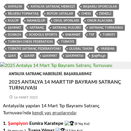
ANTALYA
ANTALYA SATRANÇ MERKEZI
BAŞARILI SPORCULAR
BILGESU TOPAKTAŞ
BÜYÜK USTALAR
CHESS
DENIZLI
KULÜP
NAMAĞLUP
OKUL SPORLARI
ONUR ALACABA
ŞAHMAT
SATRANÇ
SATRANÇ KULÜBÜ
SATRANÇ TURNUVASI
SCHACH
SCHOOLS SPORTS
SHAXMAT
TSF
TURKEY
TURKISH CHESS FEDERATION
TÜRKIYE
TÜRKIYE SATRANÇ FEDERASYONU
ULUSAL TAKIM
YARIŞMA
ШАХ
ШАХИ
ШАХМАТ
ШАХМАТЫ
ᲭᲐᲓᲠᲐᲙᲘ
ANTALYA SATRANÇ HABERLERI
,
BAŞARILARIMIZ
2025 ANTALYA 14 MART TIP BAYRAMI SATRANÇ
TURNUVASI
16 MART 2025
Antalya’da yapılan 14 Mart Tıp Bayramı Satranç
Turnuvası’nda
kendi yaş gruplarında
:
1.
Şampiyon
Esmira Karatepe
(8
.
Yaş
.
Kız)
1.
Tuana Yılmaz
ile eşpuan 2.
(13
.
Yaş
.
Kız)