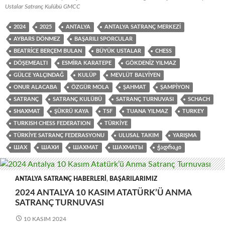
Ustalar Satranç Kulübü GMCC
2024
2025
ANTALYA
ANTALYA SATRANÇ MERKEZI
AYBARS DÖNMEZ
BAŞARILI SPORCULAR
BEATRICE BERÇEM BULAN
BÜYÜK USTALAR
CHESS
DÖŞEMEALTI
ESMIRA KARATEPE
GÖKDENIZ YILMAZ
GÜLCE YALÇINDAĞ
KULÜP
MEVLÜT BALYIYEN
ONUR ALACABA
ÖZGÜR MOLA
ŞAHMAT
ŞAMPIYON
SATRANÇ
SATRANÇ KULÜBÜ
SATRANÇ TURNUVASI
SCHACH
SHAXMAT
ŞÜKRÜ KAYA
TSF
TUANA YILMAZ
TURKEY
TURKISH CHESS FEDERATION
TÜRKIYE
TÜRKIYE SATRANÇ FEDERASYONU
ULUSAL TAKIM
YARIŞMA
ШАХ
ШАХИ
ШАХМАТ
ШАХМАТЫ
ᲭᲐᲓᲠᲐᲙᲘ
ANTALYA SATRANÇ HABERLERI
,
BAŞARILARIMIZ
2024 ANTALYA 10 KASIM ATATÜRK’Ü ANMA
SATRANÇ TURNUVASI
10 KASIM 2024