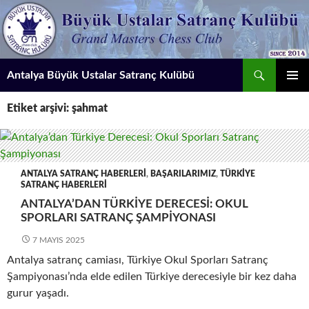
İçeriğe
atla
Ara
Antalya Büyük Ustalar Satranç Kulübü
BIRINCI
Etiket arşivi: şahmat
MENÜ
ANTALYA SATRANÇ HABERLERI
,
BAŞARILARIMIZ
,
TÜRKIYE
SATRANÇ HABERLERI
ANTALYA’DAN TÜRKIYE DERECESI: OKUL
SPORLARI SATRANÇ ŞAMPIYONASI
7 MAYIS 2025
Antalya satranç camiası, Türkiye Okul Sporları Satranç
Şampiyonası’nda elde edilen Türkiye derecesiyle bir kez daha
gurur yaşadı.