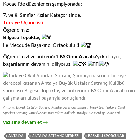
Kocaeli’de düzenlenen şampiyonada:
7. ve 8. Sınıflar Kızlar Kategorisinde,
Türkiye Üçüncüsü
Öğrencimiz:
Bilgesu Topaktaş
ile Mecdude Başakıncı Ortaokulu
!!
Öğrencimizi ve antrenörü
FA Onur Alacaba
‘yı kutluyor,
başarılarının devamını diliyoruz.
Antalya Büyük Ustalar Satranç Kulübü öğrencisi Bilgesu Topaktaş, Türkiye Okul
Sporları Satranç Şampiyonası’nda takım halinde Türkiye Üçüncülüğü elde etti.
Antalya’dan Türkiye Derecesi: Okul Sporları Satranç Şampiyo
yazısına devam et
→
ANTALYA
ANTALYA SATRANÇ MERKEZI
BAŞARILI SPORCULAR