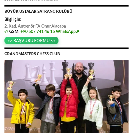
BÜYÜK USTALAR SATRANÇ KULÜBÜ
Bilgi için:
2. Kad. Antrenör FA
.
Onur
.
Alacaba
✆
GSM:
+90 507 741 46 15
WhatsApp⬈
>> BAŞVURU FORMU <<
GRANDMASTERS CHESS CLUB