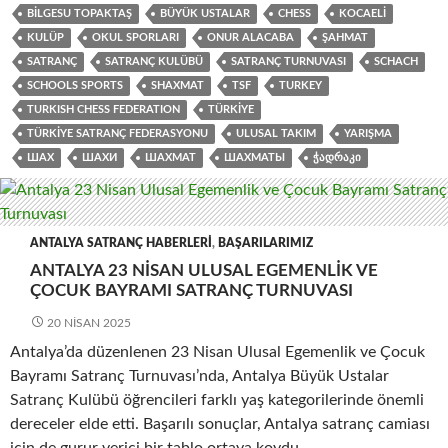
BILGESU TOPAKTAŞ
BÜYÜK USTALAR
CHESS
KOCAELI
KULÜP
OKUL SPORLARI
ONUR ALACABA
ŞAHMAT
SATRANÇ
SATRANÇ KULÜBÜ
SATRANÇ TURNUVASI
SCHACH
SCHOOLS SPORTS
SHAXMAT
TSF
TURKEY
TURKISH CHESS FEDERATION
TÜRKIYE
TÜRKIYE SATRANÇ FEDERASYONU
ULUSAL TAKIM
YARIŞMA
ШАХ
ШАХИ
ШАХМАТ
ШАХМАТЫ
ᲭᲐᲓᲠᲐᲙᲘ
ANTALYA SATRANÇ HABERLERI
,
BAŞARILARIMIZ
ANTALYA 23 NISAN ULUSAL EGEMENLIK VE
ÇOCUK BAYRAMI SATRANÇ TURNUVASI
20 NISAN 2025
Antalya’da düzenlenen 23 Nisan Ulusal Egemenlik ve Çocuk
Bayramı Satranç Turnuvası’nda, Antalya Büyük Ustalar
Satranç Kulübü öğrencileri farklı yaş kategorilerinde önemli
dereceler elde etti. Başarılı sonuçlar, Antalya satranç camiası
için de gurur verici bir tablo ortaya koydu.