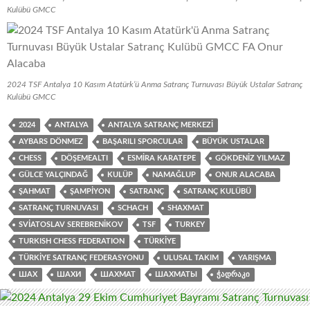
Kulübü GMCC
2024 TSF Antalya 10 Kasım Atatürk’ü Anma Satranç Turnuvası Büyük Ustalar Satranç
Kulübü GMCC
2024
ANTALYA
ANTALYA SATRANÇ MERKEZI
AYBARS DÖNMEZ
BAŞARILI SPORCULAR
BÜYÜK USTALAR
CHESS
DÖŞEMEALTI
ESMIRA KARATEPE
GÖKDENIZ YILMAZ
GÜLCE YALÇINDAĞ
KULÜP
NAMAĞLUP
ONUR ALACABA
ŞAHMAT
ŞAMPIYON
SATRANÇ
SATRANÇ KULÜBÜ
SATRANÇ TURNUVASI
SCHACH
SHAXMAT
SVIATOSLAV SEREBRENIKOV
TSF
TURKEY
TURKISH CHESS FEDERATION
TÜRKIYE
TÜRKIYE SATRANÇ FEDERASYONU
ULUSAL TAKIM
YARIŞMA
ШАХ
ШАХИ
ШАХМАТ
ШАХМАТЫ
ᲭᲐᲓᲠᲐᲙᲘ