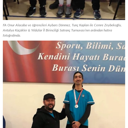
FA Onur Alacaba ve öğrencileri Aybars Dönmez, Tunç Kaplan ile Cemre Zeybekoğlu,
Antalya Küçükler & Yıldızlar İl Birinciliği Satranç Turnuvası’nın ardından hatıra
fotoğrafında.