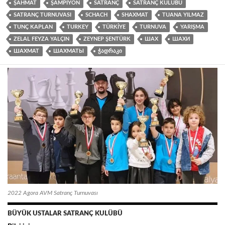
ŞAHMAT
ŞAMPIYON
SATRANÇ
SATRANÇ KULÜBÜ
SATRANÇ TURNUVASI
SCHACH
SHAXMAT
TUANA YILMAZ
TUNÇ KAPLAN
TURKEY
TÜRKIYE
TURNUVA
YARIŞMA
ZELAL FEYZA YALÇIN
ZEYNEP ŞENTÜRK
ШАХ
ШАХИ
ШАХМАТ
ШАХМАТЫ
ᲭᲐᲓᲠᲐᲙᲘ
2022 Agora AVM Satranç Turnuvası
BÜYÜK USTALAR SATRANÇ KULÜBÜ