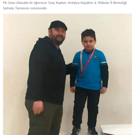
FA Onur Alacaba ile öğrencisi Tunç Kaplan, Antalya Küçükler & Yıldızlar İl Birinciliği
Satranç Turnuvası sonrasında.