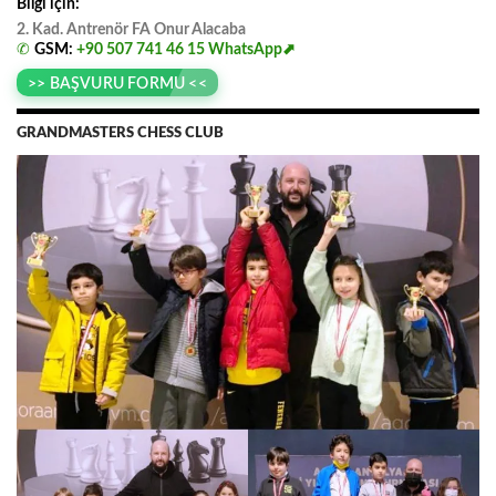
Bilgi için:
2. Kad. Antrenör FA
.
Onur
.
Alacaba
✆
GSM:
+90 507 741 46 15
WhatsApp⬈
>> BAŞVURU FORMU <<
GRANDMASTERS CHESS CLUB