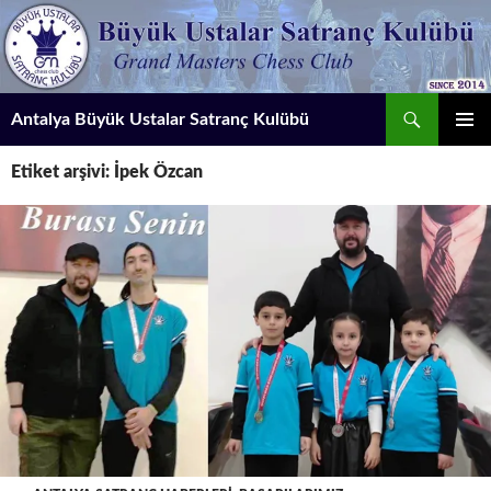
İçeriğe
atla
Ara
Antalya Büyük Ustalar Satranç Kulübü
BIRINCI
Etiket arşivi: İpek Özcan
MENÜ