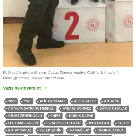
FA Onur Alacaba ile öğrencisi Aybars Dönmez, Antalya Küçükler & Yıldızlar İl
Birinciliği Satranç Turnuvası’nın ardından.
Antalya Küçükler & Yıldızlar İl Birinciliği Satranç Turnuvası
yazısına devam et
→
2022
2023
ALIHAN YILMAZ
ALPER YAZICI
ANTALYA
ANTALYA SATRANÇ MERKEZI
AYBARS DÖNMEZ
BÜYÜK USTALAR
CEMRE ZEYBEKOĞLU
CHESS
DORUK KAPAR
ECE EBRAR YALÇIN
İBRAHIM REFETOĞLU
İPEK ÖZCAN
KULÜP
KUTAY YAVUZ
MELEK ŞAHIN
NAMAĞLUP
ONUR ALACABA