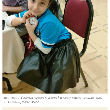
2022-2023 TSF Antalya Küçükler & Yıldızlar İl Birinciliği Satranç Turnuvası Büyük
Ustalar Satranç Kulübü GMCC