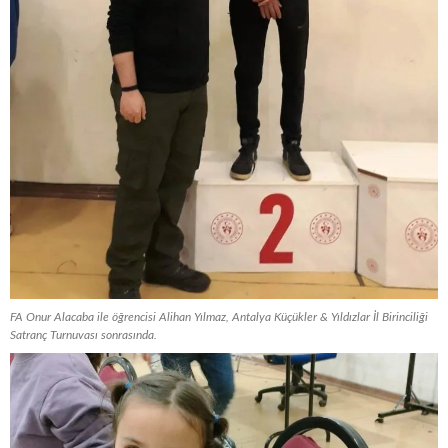
FA Onur Alacaba ile öğrencisi Alihan Yılmaz, Antalya Küçükler & Yıldızlar İl Birinciliği
Satranç Turnuvası sonrasında.