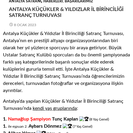
ANTALYA SATRANÇ HABERLERI
,
BAŞARILARIMIZ
ANTALYA KÜÇÜKLER & YILDIZLAR İL BIRINCILIĞI
SATRANÇ TURNUVASI
8 OCAK 2023
Antalya Küçükler & Yıldızlar İl Birinciliği Satranç Turnuvası,
Antalya’nın en prestijli altyapı organizasyonlarından biri
olarak her yıl yüzlerce sporcuyu bir araya getiriyor. Büyük
Ustalar Satranç Kulübü sporcuları da bu önemli şampiyonada
farklı yaş kategorilerinde başarılı sonuçlar elde ederek
kulüplerini gururla temsil etti. İşte Antalya Küçükler &
Yıldızlar İl Birinciliği Satranç Turnuvası’nda öğrencilerimizin
dereceleri, turnuvadan fotoğraflar ve organizasyona ilişkin
ayrıntılar.
Antalya’da yapılan Küçükler & Yıldızlar İl Birinciliği Satranç
Turnuvası’nda
kendi yaş gruplarında
:
1.
Namağlup Şampiyon
Tunç Kaplan
(8
.
Yaş
.
Genel)
1.
Aybars Dönmez
ile eşpuan 2.
(7
.
Yaş
.
Genel)