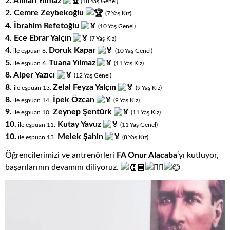
2.
Alihan Yılmaz
(18
.
Yaş
.
Genel)
2. Cemre Zeybekoğlu
(7
.
Yaş
.
Kız)
4. İbrahim Refetoğlu
(10
.
Yaş
.
Genel)
4. Ece Ebrar Yalçın
(7
.
Yaş
.
Kız)
4.
Doruk Kapar
ile eşpuan 6.
(10
.
Yaş
.
Genel)
5.
Tuana Yılmaz
ile eşpuan 6.
(11
.
Yaş
.
Kız)
8. Alper Yazıcı
(12
.
Yaş
.
Genel)
8.
Zelal Feyza Yalçın
ile eşpuan 13.
(9
.
Yaş
.
Kız)
8.
İpek Özcan
ile eşpuan 14
.
(9
.
Yaş
.
Kız)
9.
Zeynep Şentürk
ile eşpuan 10
.
(11
.
Yaş
.
Kız)
10.
Kutay Yavuz
ile eşpuan 11
.
(11
.
Yaş
.
Genel)
10.
Melek Şahin
ile eşpuan 13
.
(8
.
Yaş
.
Kız)
Öğrencilerimizi ve antrenörleri
FA Onur Alacaba
‘yı kutluyor,
başarılarının devamını diliyoruz.