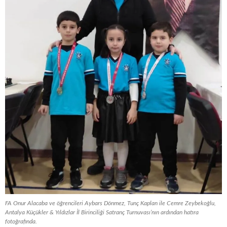
FA Onur Alacaba ve öğrencileri Aybars Dönmez, Tunç Kaplan ile Cemre Zeybekoğlu,
Antalya Küçükler & Yıldızlar İl Birinciliği Satranç Turnuvası’nın ardından hatıra
fotoğrafında.