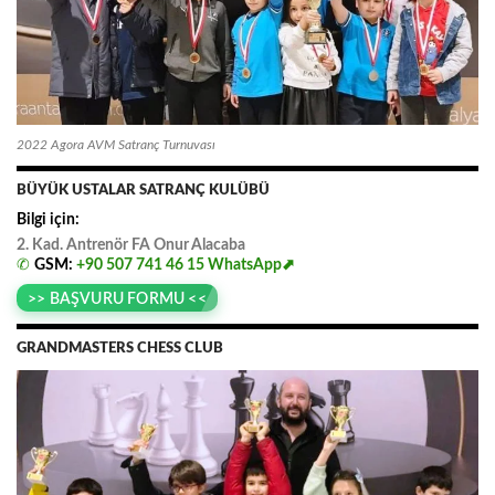
2022 Agora AVM Satranç Turnuvası
BÜYÜK USTALAR SATRANÇ KULÜBÜ
Bilgi için:
2. Kad. Antrenör FA
.
Onur
.
Alacaba
✆
GSM:
+90 507 741 46 15
WhatsApp⬈
>> BAŞVURU FORMU <<
GRANDMASTERS CHESS CLUB