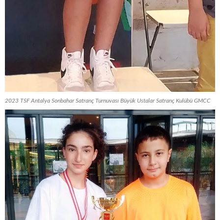
2023 TSF Antalya Sonbahar Satranç Turnuvası Büyük Ustalar Satranç Kulübü GMCC