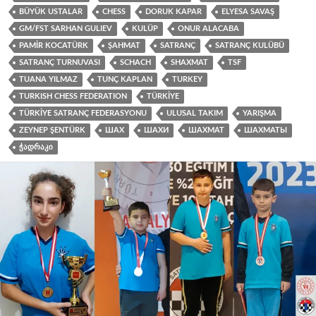
BÜYÜK USTALAR
CHESS
DORUK KAPAR
ELYESA SAVAŞ
GM/FST SARHAN GULIEV
KULÜP
ONUR ALACABA
PAMIR KOCATÜRK
ŞAHMAT
SATRANÇ
SATRANÇ KULÜBÜ
SATRANÇ TURNUVASI
SCHACH
SHAXMAT
TSF
TUANA YILMAZ
TUNÇ KAPLAN
TURKEY
TURKISH CHESS FEDERATION
TÜRKIYE
TÜRKIYE SATRANÇ FEDERASYONU
ULUSAL TAKIM
YARIŞMA
ZEYNEP ŞENTÜRK
ШАХ
ШАХИ
ШАХМАТ
ШАХМАТЫ
ᲭᲐᲓᲠᲐᲙᲘ