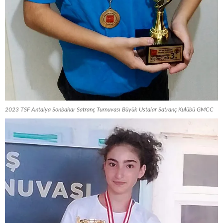
2023 TSF Antalya Sonbahar Satranç Turnuvası Büyük Ustalar Satranç Kulübü GMCC