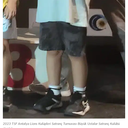
2023 TSF Antalya Lions Kulüpleri Satranç Turnuvası Büyük Ustalar Satranç Kulübü