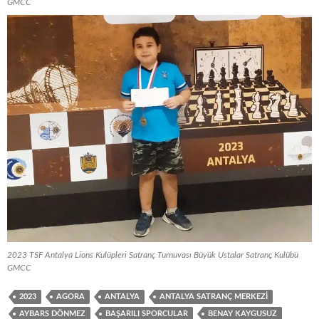
GMCC
2023 TSF Antalya Lions Kulüpleri Satranç Turnuvası Büyük Ustalar Satranç Kulübü
GMCC
2023
AGORA
ANTALYA
ANTALYA SATRANÇ MERKEZI
AYBARS DÖNMEZ
BAŞARILI SPORCULAR
BENAY KAYGUSUZ