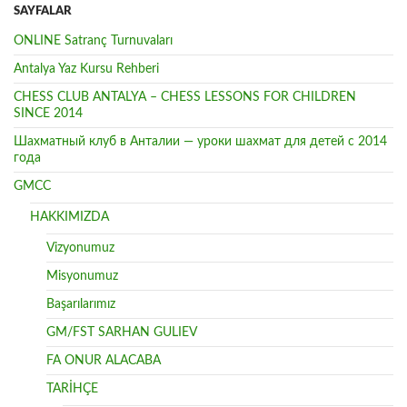
SAYFALAR
ONLINE Satranç Turnuvaları
Antalya Yaz Kursu Rehberi
CHESS CLUB ANTALYA – CHESS LESSONS FOR CHILDREN
SINCE 2014
Шахматный клуб в Анталии — уроки шахмат для детей с 2014
года
GMCC
HAKKIMIZDA
Vizyonumuz
Misyonumuz
Başarılarımız
GM/FST SARHAN GULIEV
FA ONUR ALACABA
TARİHÇE