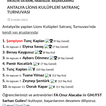
ANTALYA SATRANÇ HABERLERI
,
BAŞARILARIMIZ
ANTALYA LIONS KULÜPLERI SATRANÇ
TURNUVASI
8 EKIM 2023
Antalya’da yapılan Lions Kulüpleri Satranç Turnuvası’nda
kendi yaş gruplarında
:
1.
Şampiyon
Tunç Kaplan
(9
.
Yaş
.
Genel)
1.
Elyesa Savaş
ile eşpuan 2.
(7
.
Yaş
.
Genel)
3. Benay Kaygusuz
(8
.
Yaş
.
Kız)
3.
Aybars Dönmez
ile eşpuan 4.
(8
.
Yaş
.
Genel)
4.
Pamir Kocatürk
(7
.
Yaş
.
Genel)
5.
Tunç Kaplan
(10
.
Yaş
.
Genel)
5.
Tuana Yılmaz
ile eşpuan 6.
(12
.
Yaş
.
Kız)
5.
Zeynep Şentürk
ile eşpuan 7.
(12
.
Yaş
.
Kız)
10.
Doruk Kapar
ile eşpuan 11.
(11
.
Yaş
.
Genel)
Öğrencilerimizi ve antrenörleri
FA Onur Alacaba
ile
GM/FST
Sarhan Guliev
‘i kutluyor, başarılarının devamını diliyoruz.