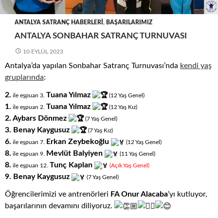
ANTALYA SATRANÇ HABERLERI
,
BAŞARILARIMIZ
ANTALYA SONBAHAR SATRANÇ TURNUVASI
10 EYLÜL 2023
Antalya’da yapılan Sonbahar Satranç Turnuvası’nda
kendi yaş
gruplarında
:
2.
Tuana Yılmaz
ile eşpuan 3.
(12
.
Yaş
.
Genel)
1.
Tuana Yılmaz
ile eşpuan 2.
(12
.
Yaş
.
Kız)
2. Aybars Dönmez
(7
.
Yaş
.
Genel)
3. Benay Kaygusuz
(7
.
Yaş
.
Kız)
6.
Erkan Zeybekoğlu
ile eşpuan 7.
(12
.
Yaş
.
Genel)
8.
Mevlüt Balyiyen
ile eşpuan 9.
(11
.
Yaş
.
Genel)
8.
Tunç Kaplan
ile eşpuan 12.
(Açık
.
Yaş
.
Genel)
9. Benay Kaygusuz
(7
.
Yaş
.
Genel)
Öğrencilerimizi ve antrenörleri
FA Onur Alacaba
‘yı kutluyor,
başarılarının devamını diliyoruz.