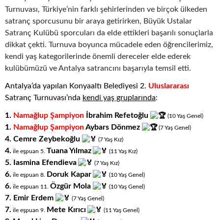
Turnuvası, Türkiye’nin farklı şehirlerinden ve birçok ülkeden
satranç sporcusunu bir araya getirirken, Büyük Ustalar
Satranç Kulübü sporcuları da elde ettikleri başarılı sonuçlarla
dikkat çekti. Turnuva boyunca mücadele eden öğrencilerimiz,
kendi yaş kategorilerinde önemli dereceler elde ederek
kulübümüzü ve Antalya satrancını başarıyla temsil etti.
Antalya’da yapılan Konyaaltı Belediyesi 2.
Uluslararası
Satranç Turnuvası’nda
kendi yaş gruplarında
:
1.
Namağlup Şampiyon
İbrahim Refetoğlu
(10
.
Yaş
.
Genel)
1.
Namağlup Şampiyon
Aybars Dönmez
(7
.
Yaş
.
Genel)
4.
Cemre Zeybekoğlu
(7
.
Yaş
.
Kız)
4.
Tuana Yılmaz
ile eşpuan 5
.
(11
.
Yaş
.
Kız)
5.
Iasmina Efendieva
(7
.
Yaş
.
Kız)
6.
Doruk Kapar
ile eşpuan 8
.
(10
.
Yaş
.
Genel)
6.
Özgür Mola
ile eşpuan 11
.
(10
.
Yaş
.
Genel)
7. Emir Erdem
(7
.
Yaş
.
Genel)
7.
Mete Kırıcı
ile eşpuan 9
.
(11
.
Yaş
.
Genel)