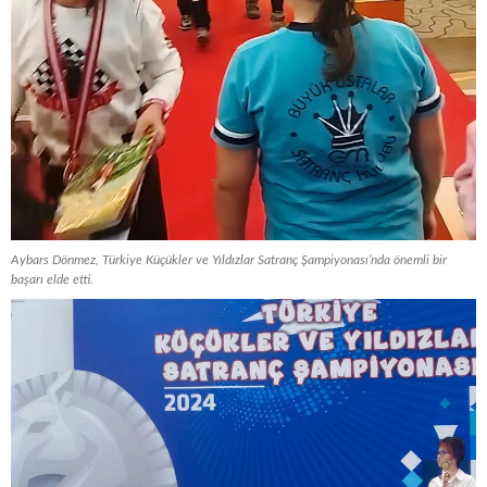
Aybars Dönmez, Türkiye Küçükler ve Yıldızlar Satranç Şampiyonası’nda önemli bir
başarı elde etti.