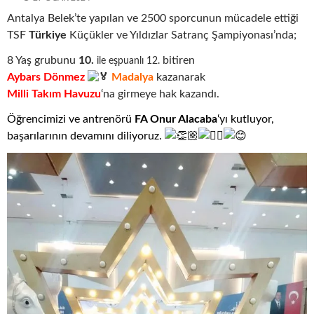
Antalya Belek’te yapılan ve 2500 sporcunun mücadele ettiği
TSF
Türkiye
Küçükler ve Yıldızlar Satranç Şampiyonası’nda;
8 Yaş grubunu
10.
bitiren
ile eşpuanlı 12.
Aybars Dönmez
M
adalya
kazanarak
Milli Takım Havuzu
‘na girmeye hak kazandı.
Öğrencimizi ve antrenörü
FA Onur Alacaba
‘yı kutluyor,
başarılarının devamını diliyoruz.