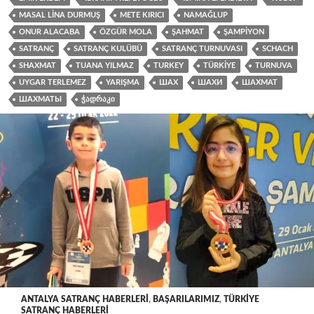
MASAL LINA DURMUŞ
METE KIRICI
NAMAĞLUP
ONUR ALACABA
ÖZGÜR MOLA
ŞAHMAT
ŞAMPIYON
SATRANÇ
SATRANÇ KULÜBÜ
SATRANÇ TURNUVASI
SCHACH
SHAXMAT
TUANA YILMAZ
TURKEY
TÜRKIYE
TURNUVA
UYGAR TERLEMEZ
YARIŞMA
ШАХ
ШАХИ
ШАХМАТ
ШАХМАТЫ
ᲭᲐᲓᲠᲐᲙᲘ
ANTALYA SATRANÇ HABERLERI
,
BAŞARILARIMIZ
,
TÜRKIYE
SATRANÇ HABERLERI