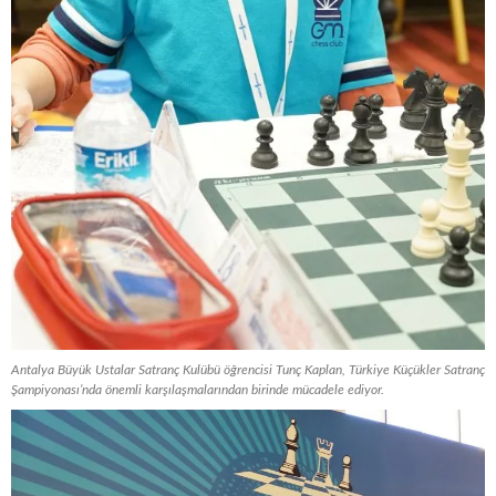
Antalya Büyük Ustalar Satranç Kulübü öğrencisi Tunç Kaplan, Türkiye Küçükler Satranç
Şampiyonası’nda önemli karşılaşmalarından birinde mücadele ediyor.