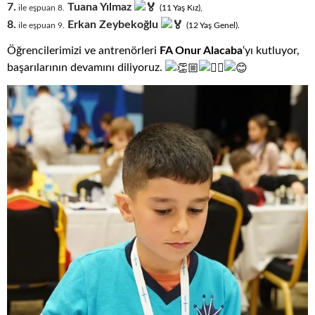
7.
Tuana Yılmaz
ile eşpuan 8.
(11
.
Yaş
.
Kız),
8.
Erkan Zeybekoğlu
ile eşpuan 9.
(12
.
Yaş
.
Genel).
Öğrencilerimizi ve antrenörleri
FA Onur Alacaba
‘yı kutluyor,
başarılarının devamını diliyoruz.