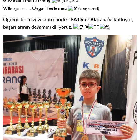
9.
Masal Lina Durmuş
(8
.
Yaş
.
Kız)
9.
Uygar Terlemez
ile eşpuan 11
.
(7
.
Yaş
.
Genel)
Öğrencilerimizi ve antrenörleri
FA Onur Alacaba
‘yı kutluyor,
başarılarının devamını diliyoruz.