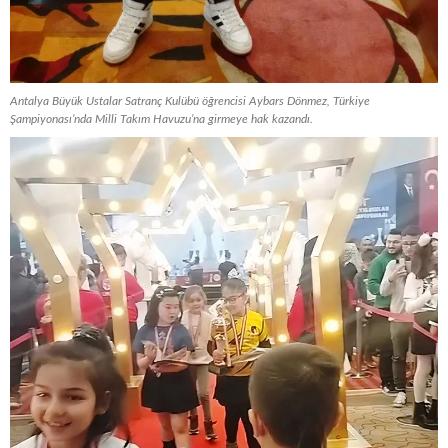
Antalya Büyük Ustalar Satranç Kulübü öğrencisi Aybars Dönmez, Türkiye
Şampiyonası’nda Milli Takım Havuzu’na girmeye hak kazandı.