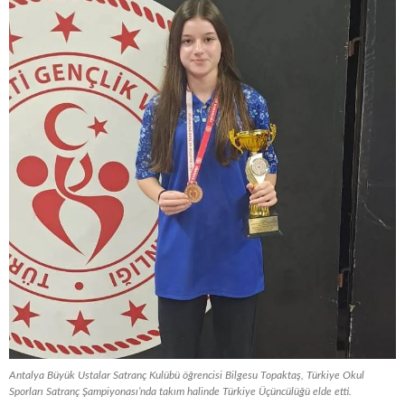
Antalya Büyük Ustalar Satranç Kulübü öğrencisi Bilgesu Topaktaş, Türkiye Okul
Sporları Satranç Şampiyonası’nda takım halinde Türkiye Üçüncülüğü elde etti.