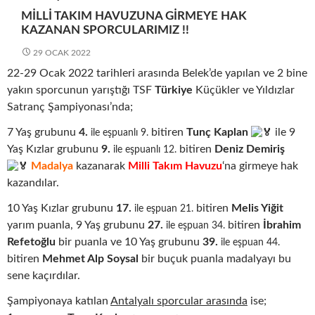
MILLI TAKIM HAVUZUNA GIRMEYE HAK
KAZANAN SPORCULARIMIZ !!
29 OCAK 2022
22-29 Ocak 2022 tarihleri arasında Belek’de yapılan ve 2 bine
yakın sporcunun yarıştığı TSF
Türkiye
Küçükler ve Yıldızlar
Satranç Şampiyonası’nda;
7 Yaş grubunu
4.
bitiren
Tunç Kaplan
ile 9
ile eşpuanlı 9.
Yaş Kızlar grubunu
9.
bitiren
Deniz Demiriş
ile eşpuanlı 12.
M
adalya
kazanarak
Milli Takım Havuzu
‘na girmeye hak
kazandılar.
10 Yaş Kızlar grubunu
17.
bitiren
Melis Yiğit
ile eşpuan 21.
yarım puanla, 9 Yaş grubunu
27.
bitiren
İbrahim
ile eşpuan 34.
Refetoğlu
bir puanla ve 10 Yaş grubunu
39.
ile eşpuan 44.
bitiren
Mehmet Alp Soysal
bir buçuk puanla madalyayı bu
sene kaçırdılar.
Şampiyonaya katılan
Antalyalı sporcular arasında
ise;