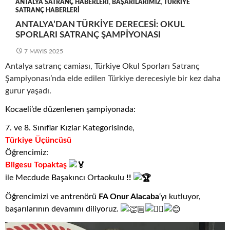
ANTALYA SATRANÇ HABERLERI
,
BAŞARILARIMIZ
,
TÜRKIYE
SATRANÇ HABERLERI
ANTALYA’DAN TÜRKIYE DERECESI: OKUL
SPORLARI SATRANÇ ŞAMPIYONASI
7 MAYIS 2025
Antalya satranç camiası, Türkiye Okul Sporları Satranç
Şampiyonası’nda elde edilen Türkiye derecesiyle bir kez daha
gurur yaşadı.
Kocaeli’de düzenlenen şampiyonada:
7. ve 8. Sınıflar Kızlar Kategorisinde,
Türkiye Üçüncüsü
Öğrencimiz:
Bilgesu Topaktaş
ile Mecdude Başakıncı Ortaokulu
!!
Öğrencimizi ve antrenörü
FA Onur Alacaba
‘yı kutluyor,
başarılarının devamını diliyoruz.