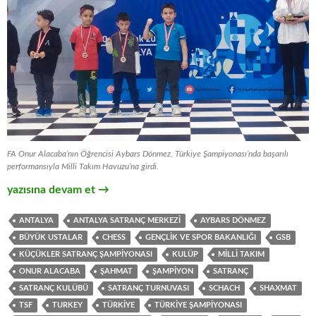
FA Onur Alacaba’nın Öğrencisi Aybars Dönmez, Türkiye Şampiyonası’nda başarılı
performansıyla Milli Takım Havuzu’na girdi.
Türkiye Küçükler ve Yıldızlar Satranç Şampiyonası’nda Milli Ta
yazısına devam et
→
ANTALYA
ANTALYA SATRANÇ MERKEZI
AYBARS DÖNMEZ
BÜYÜK USTALAR
CHESS
GENÇLIK VE SPOR BAKANLIĞI
GSB
KÜÇÜKLER SATRANÇ ŞAMPIYONASI
KULÜP
MILLI TAKIM
ONUR ALACABA
ŞAHMAT
ŞAMPIYON
SATRANÇ
SATRANÇ KULÜBÜ
SATRANÇ TURNUVASI
SCHACH
SHAXMAT
TSF
TURKEY
TÜRKIYE
TÜRKIYE ŞAMPIYONASI