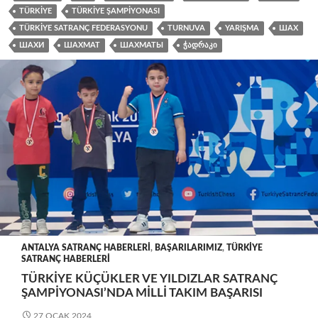
TÜRKIYE
TÜRKIYE ŞAMPIYONASI
TÜRKIYE SATRANÇ FEDERASYONU
TURNUVA
YARIŞMA
ШАХ
ШАХИ
ШАХМАТ
ШАХМАТЫ
ᲭᲐᲓᲠᲐᲙᲘ
ANTALYA SATRANÇ HABERLERI
,
BAŞARILARIMIZ
,
TÜRKIYE
SATRANÇ HABERLERI
TÜRKIYE KÜÇÜKLER VE YILDIZLAR SATRANÇ
ŞAMPIYONASI’NDA MILLI TAKIM BAŞARISI
27 OCAK 2024