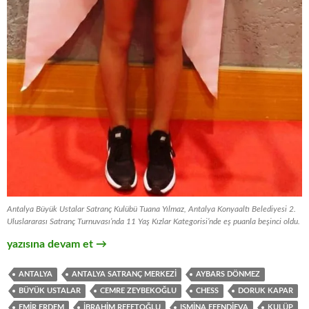
Antalya Büyük Ustalar Satranç Kulübü Tuana Yılmaz, Antalya Konyaaltı Belediyesi 2.
Uluslararası Satranç Turnuvası’nda 11 Yaş Kızlar Kategorisi’nde eş puanla beşinci oldu.
Konyaaltı Belediyesi 2. Uluslararası Satranç Turnuvası Sonuçla
yazısına devam et
→
ANTALYA
ANTALYA SATRANÇ MERKEZI
AYBARS DÖNMEZ
BÜYÜK USTALAR
CEMRE ZEYBEKOĞLU
CHESS
DORUK KAPAR
EMIR ERDEM
İBRAHIM REFETOĞLU
ISMINA EFENDIEVA
KULÜP