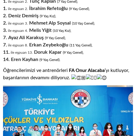
1.
Tunç Kaplan
ile eşpuan 2.
(7
.
Yaş
.
Genel),
1.
İbrahim Refetoğlu
ile eşpuan 2.
(9
.
Yaş
.
Genel),
2.
Deniz Demiriş
(9
.
Yaş
.
Kız),
2.
Mehmet Alp Soysal
ile eşpuan 3.
(10
.
Yaş
.
Genel),
3.
Melis Yiğit
ile eşpuan 4.
(10
.
Yaş
.
Kız),
7.
Ayaz Ali Karakuş
(9
.
Yaş
.
Genel),
7.
Erkan Zeybekoğlu
ile eşpuan 8.
(11
.
Yaş
.
Genel),
11.
Doruk Ka
par
ile eşpuan 13.
(9
.
Yaş
.
Genel),
14.
Eren Kayhan
(9
.
Yaş
.
Genel).
Öğrencilerimizi ve antrenörleri
FA Onur Alacaba
‘yı kutluyor,
başarılarının devamını diliyoruz.