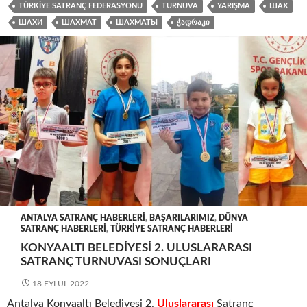
TÜRKIYE SATRANÇ FEDERASYONU
TURNUVA
YARIŞMA
ШАХ
ШАХИ
ШАХМАТ
ШАХМАТЫ
ᲭᲐᲓᲠᲐᲙᲘ
ANTALYA SATRANÇ HABERLERI
,
BAŞARILARIMIZ
,
DÜNYA
SATRANÇ HABERLERI
,
TÜRKIYE SATRANÇ HABERLERI
KONYAALTI BELEDIYESI 2. ULUSLARARASI
SATRANÇ TURNUVASI SONUÇLARI
18 EYLÜL 2022
Antalya Konyaaltı Belediyesi 2.
Uluslararası
Satranç