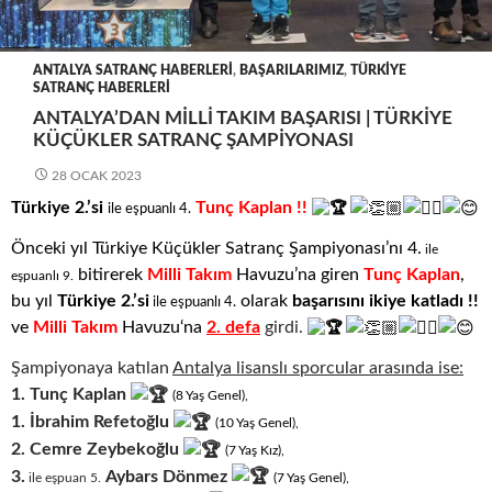
ANTALYA SATRANÇ HABERLERI
,
BAŞARILARIMIZ
,
TÜRKIYE
SATRANÇ HABERLERI
ANTALYA’DAN MILLI TAKIM BAŞARISI | TÜRKIYE
KÜÇÜKLER SATRANÇ ŞAMPIYONASI
28 OCAK 2023
Türkiye 2.’si
Tunç Kaplan !!
ile eşpuanlı 4.
Önceki yıl Türkiye Küçükler Satranç Şampiyonası’nı
4.
ile
bitirerek
Milli Takım
Havuzu’na giren
Tunç Kaplan
,
eşpuanlı 9.
bu yıl
Türkiy
e 2.’si
olarak
başarısını ikiye katladı !!
ile eşpuanlı 4.
ve
Milli Takım
Havuzu
‘na
2. defa
girdi.
Şampiyonaya katılan
Antalya lisanslı sporcular arasında ise:
1.
Tunç Kaplan
(8
.
Yaş
.
Genel),
1.
İbrahim Refetoğlu
(10
.
Yaş
.
Genel),
2.
Cemre Zeybekoğlu
(7
.
Yaş
.
Kız),
3.
Aybars Dönmez
ile eşpuan 5.
(7
.
Yaş
.
Genel),