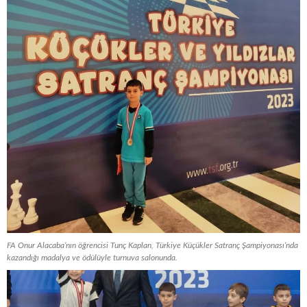
FA Onur Alacaba’nın öğrencisi Tunç Kaplan, Türkiye Küçükler Satranç Şampiyonası’nda
kazandığı madalya ve ödülüyle turnuva salonunda.