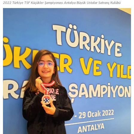
2022 Türkiye TSF Küçükler Şampiyonası Antalya Büyük Ustalar Satranç Kulübü