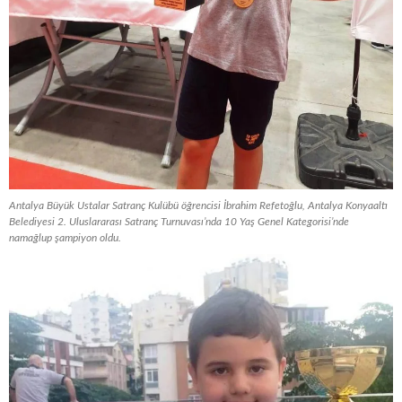
Antalya Büyük Ustalar Satranç Kulübü öğrencisi İbrahim Refetoğlu, Antalya Konyaaltı
Belediyesi 2. Uluslararası Satranç Turnuvası’nda 10 Yaş Genel Kategorisi’nde
namağlup şampiyon oldu.