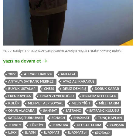
2022 Türkiye TSF Küçükler Şampiyonası Antalya Büyük Ustalar Satranç Kulübü
Milli Takım Havuzuna Girmeye Hak Kazanan Sporcularımız !!
yazısına devam et
→
2022
ALTYAPI HAVUZU
ANTALYA
ANTALYA SATRANÇ MERKEZI
AYAZ ALI KARAKUŞ
BÜYÜK USTALAR
CHESS
DENIZ DEMIRIŞ
DORUK KAPAR
EREN KAYHAN
ERKAN ZEYBEKOĞLU
İBRAHIM REFETOĞLU
KULÜP
MEHMET ALP SOYSAL
MELIS YIĞIT
MILLI TAKIM
ONUR ALACABA
ŞAHMAT
SATRANÇ
SATRANÇ KULÜBÜ
SATRANÇ TURNUVASI
SCHACH
SHAXMAT
TUNÇ KAPLAN
TURKEY
TÜRKIYE
TURNUVA
ULUSAL TAKIM
YARIŞMA
ШАХ
ШАХИ
ШАХМАТ
ШАХМАТЫ
ᲭᲐᲓᲠᲐᲙᲘ