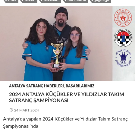
ШАХ
ШАХИ
ШАХМАТ
ШАХМАТЫ
ᲭᲐᲓᲠᲐᲙᲘ
ANTALYA SATRANÇ HABERLERI
,
BAŞARILARIMIZ
2024 ANTALYA KÜÇÜKLER VE YILDIZLAR TAKIM
SATRANÇ ŞAMPIYONASI
24 MART 2024
Antalya’da yapılan 2024 Küçükler ve Yıldızlar Takım Satranç
Şampiyonası’nda