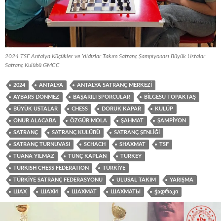
2024 TSF Antalya Küçükler ve Yıldızlar Takım Satranç Şampiyonası Büyük Ustalar
Satranç Kulübü GMCC
2024
ANTALYA
ANTALYA SATRANÇ MERKEZI
AYBARS DÖNMEZ
BAŞARILI SPORCULAR
BILGESU TOPAKTAŞ
BÜYÜK USTALAR
CHESS
DORUK KAPAR
KULÜP
ONUR ALACABA
ÖZGÜR MOLA
ŞAHMAT
ŞAMPIYON
SATRANÇ
SATRANÇ KULÜBÜ
SATRANÇ ŞENLIĞI
SATRANÇ TURNUVASI
SCHACH
SHAXMAT
TSF
TUANA YILMAZ
TUNÇ KAPLAN
TURKEY
TURKISH CHESS FEDERATION
TÜRKIYE
TÜRKIYE SATRANÇ FEDERASYONU
ULUSAL TAKIM
YARIŞMA
ШАХ
ШАХИ
ШАХМАТ
ШАХМАТЫ
ᲭᲐᲓᲠᲐᲙᲘ