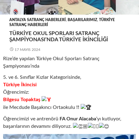
ANTALYA SATRANÇ HABERLERI
,
BAŞARILARIMIZ
,
TÜRKIYE
SATRANÇ HABERLERI
TÜRKIYE OKUL SPORLARI SATRANÇ
ŞAMPIYONASI’NDA TÜRKIYE İKINCILIĞI
17 MAYIS 2024
Rize’de yapılan Türkiye Okul Sporları Satranç
Şampiyonası’nda
5. ve 6. Sınıflar Kızlar Kategorisinde,
Türkiye İkincisi
Öğrencimiz:
Bilgesu Topaktaş
ile Mecdude Başakıncı Ortaokulu
!!
Öğrencimizi ve antrenörü
FA Onur Alacaba
‘yı kutluyor,
başarılarının devamını diliyoruz.