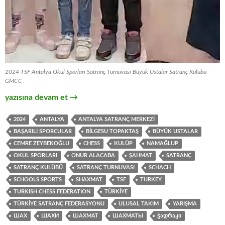
2024 TSF Antalya Okul Sporları Satranç Turnuvası Büyük Ustalar Satranç Kulübü
GMCC
2024 Antalya Okul Sporları Satranç Turnuvası
yazısına devam et
→
2024
ANTALYA
ANTALYA SATRANÇ MERKEZI
BAŞARILI SPORCULAR
BILGESU TOPAKTAŞ
BÜYÜK USTALAR
CEMRE ZEYBEKOĞLU
CHESS
KULÜP
NAMAĞLUP
OKUL SPORLARI
ONUR ALACABA
ŞAHMAT
SATRANÇ
SATRANÇ KULÜBÜ
SATRANÇ TURNUVASI
SCHACH
SCHOOLS SPORTS
SHAXMAT
TSF
TURKEY
TURKISH CHESS FEDERATION
TÜRKIYE
TÜRKIYE SATRANÇ FEDERASYONU
ULUSAL TAKIM
YARIŞMA
ШАХ
ШАХИ
ШАХМАТ
ШАХМАТЫ
ᲭᲐᲓᲠᲐᲙᲘ