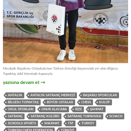
Mecdude Başakıncı Ortaokulu’nun Türkiye ikinciliği başarısında yer alan Bilgesu
Topaktaş ödül töreninde kupasıyla.
Türkiye Okul Sporları Satranç Şampiyonası’nda Türkiye İkincili
yazısına devam et
→
ANTALYA
ANTALYA SATRANÇ MERKEZI
BAŞARILI SPORCULAR
BILGESU TOPAKTAŞ
BÜYÜK USTALAR
CHESS
KULÜP
OKUL SPORLARI
ONUR ALACABA
RIZE
ŞAHMAT
SATRANÇ
SATRANÇ KULÜBÜ
SATRANÇ TURNUVASI
SCHACH
SCHOOLS SPORTS
SHAXMAT
TSF
TURKEY
TURKISH CHESS FEDERATION
TÜRKIYE