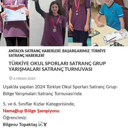
ANTALYA SATRANÇ HABERLERI
,
BAŞARILARIMIZ
,
TÜRKIYE
SATRANÇ HABERLERI
TÜRKIYE OKUL SPORLARI SATRANÇ GRUP
YARIŞMALARI SATRANÇ TURNUVASI
6 NISAN 2024
Uşak’da yapılan 2024 Türkiye Okul Sporları Satranç Grup-
Bölge Yarışmaları Satranç Turnuvası’nda
5. ve 6. Sınıflar Kızlar Kategorisinde,
Namağlup Bölge Şampiyonu
Öğrencimiz:
Bilgesu Topaktaş