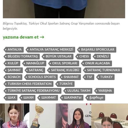
Bilgesu Topaktaş, Türkiye Okul Sporları Satranç Grup Yarışmaları sonrasında başarı
belgesiyle.
Türkiye Okul Sporları Satranç Bölge Yarışmaları Satranç Turnu
yazısına devam et
→
ANTALYA
ANTALYA SATRANÇ MERKEZI
BAŞARILI SPORCULAR
BILGESU TOPAKTAŞ
BÜYÜK USTALAR
CHESS
DENIZLI
KULÜP
NAMAĞLUP
OKUL SPORLARI
ONUR ALACABA
ŞAHMAT
SATRANÇ
SATRANÇ KULÜBÜ
SATRANÇ TURNUVASI
SCHACH
SCHOOLS SPORTS
SHAXMAT
TSF
TURKEY
TURKISH CHESS FEDERATION
TÜRKIYE
TÜRKIYE SATRANÇ FEDERASYONU
ULUSAL TAKIM
YARIŞMA
ШАХ
ШАХИ
ШАХМАТ
ШАХМАТЫ
ᲭᲐᲓᲠᲐᲙᲘ