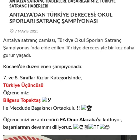
ANTALYA SATRANÇ HABERLERI
,
BAŞARILARIMIZ
,
TÜRKIYE
SATRANÇ HABERLERI
ANTALYA’DAN TÜRKIYE DERECESI: OKUL
SPORLARI SATRANÇ ŞAMPIYONASI
7 MAYIS 2025
Antalya satranç camiası, Türkiye Okul Sporları Satranç
Şampiyonası’nda elde edilen Türkiye derecesiyle bir kez daha
gurur yaşadı.
Kocaeli’de düzenlenen şampiyonada:
7. ve 8. Sınıflar Kızlar Kategorisinde,
Türkiye Üçüncüsü
Öğrencimiz:
Bilgesu Topaktaş
ile Mecdude Başakıncı Ortaokulu
!!
Öğrencimizi ve antrenörü
FA Onur Alacaba
‘yı kutluyor,
başarılarının devamını diliyoruz.