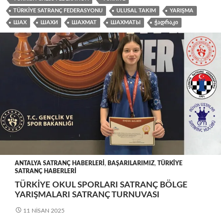
TÜRKIYE SATRANÇ FEDERASYONU
ULUSAL TAKIM
YARIŞMA
ШАХ
ШАХИ
ШАХМАТ
ШАХМАТЫ
ᲭᲐᲓᲠᲐᲙᲘ
ANTALYA SATRANÇ HABERLERI
,
BAŞARILARIMIZ
,
TÜRKIYE
SATRANÇ HABERLERI
TÜRKIYE OKUL SPORLARI SATRANÇ BÖLGE
YARIŞMALARI SATRANÇ TURNUVASI
11 NISAN 2025