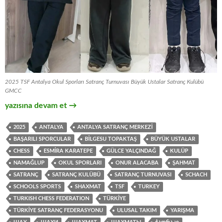
2025 TSF Antalya Okul Sporları Satranç Turnuvası Büyük Ustalar Satranç Kulübü
GMCC
2025 Antalya Okul Sporları Satranç Turnuvası
yazısına devam et
→
2025
ANTALYA
ANTALYA SATRANÇ MERKEZI
BAŞARILI SPORCULAR
BILGESU TOPAKTAŞ
BÜYÜK USTALAR
CHESS
ESMIRA KARATEPE
GÜLCE YALÇINDAĞ
KULÜP
NAMAĞLUP
OKUL SPORLARI
ONUR ALACABA
ŞAHMAT
SATRANÇ
SATRANÇ KULÜBÜ
SATRANÇ TURNUVASI
SCHACH
SCHOOLS SPORTS
SHAXMAT
TSF
TURKEY
TURKISH CHESS FEDERATION
TÜRKIYE
TÜRKIYE SATRANÇ FEDERASYONU
ULUSAL TAKIM
YARIŞMA