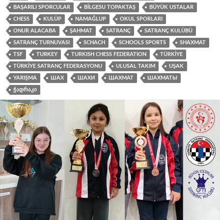
BAŞARILI SPORCULAR
BILGESU TOPAKTAŞ
BÜYÜK USTALAR
CHESS
KULÜP
NAMAĞLUP
OKUL SPORLARI
ONUR ALACABA
ŞAHMAT
SATRANÇ
SATRANÇ KULÜBÜ
SATRANÇ TURNUVASI
SCHACH
SCHOOLS SPORTS
SHAXMAT
TSF
TURKEY
TURKISH CHESS FEDERATION
TÜRKIYE
TÜRKIYE SATRANÇ FEDERASYONU
ULUSAL TAKIM
UŞAK
YARIŞMA
ШАХ
ШАХИ
ШАХМАТ
ШАХМАТЫ
ᲭᲐᲓᲠᲐᲙᲘ