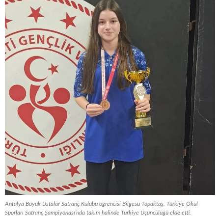
Antalya Büyük Ustalar Satranç Kulübü öğrencisi Bilgesu Topaktaş, Türkiye Okul
Sporları Satranç Şampiyonası’nda takım halinde Türkiye Üçüncülüğü elde etti.