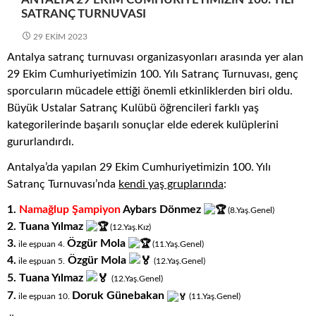
SATRANÇ TURNUVASI
29 EKIM 2023
Antalya satranç turnuvası organizasyonları arasında yer alan
29 Ekim Cumhuriyetimizin 100. Yılı Satranç Turnuvası, genç
sporcuların mücadele ettiği önemli etkinliklerden biri oldu.
Büyük Ustalar Satranç Kulübü öğrencileri farklı yaş
kategorilerinde başarılı sonuçlar elde ederek kulüplerini
gururlandırdı.
Antalya’da yapılan 29 Ekim Cumhuriyetimizin 100. Yılı
Satranç Turnuvası’nda
kendi yaş gruplarında
:
1.
Namağlup Şampiyon
Aybars Dönmez
(8.Yaş.
Genel)
2. Tuana Yılmaz
(12.Yaş.Kız)
3.
Özgür Mola
ile eşpuan 4.
(11
.
Yaş
.
Genel)
4.
Özgür Mola
ile eşpuan 5.
(12.Yaş.Genel)
5. Tuana Yılmaz
(12.Yaş.Genel)
7.
Doruk Günebakan
ile eşpuan 10.
(11
.
Yaş
.
Genel)