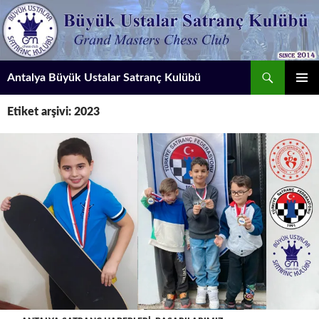
İçeriğe
atla
Ara
Antalya Büyük Ustalar Satranç Kulübü
BIRINCI
Etiket arşivi: 2023
MENÜ