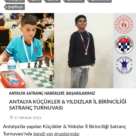
ᲭᲐᲓᲠᲐᲙᲘ
ANTALYA SATRANÇ HABERLERI
,
BAŞARILARIMIZ
ANTALYA KÜÇÜKLER & YILDIZLAR İL BIRINCILIĞI
SATRANÇ TURNUVASI
17 ARALIK 2023
Antalya’da yapılan Küçükler & Yıldızlar İl Birinciliği Satranç
Turnuvası’nda
kendi yaş gruplarında
: