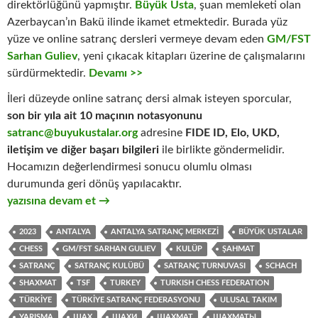
direktörlüğünü yapmıştır.
Büyük Usta
, şuan memleketi olan
Azerbaycan’ın Bakü ilinde ikamet etmektedir. Burada yüz
yüze ve online satranç dersleri vermeye devam eden
GM/FST
Sarhan Guliev
, yeni çıkacak kitapları üzerine de çalışmalarını
sürdürmektedir.
Devamı >>
İleri düzeyde online satranç dersi almak isteyen sporcular,
son bir yıla ait 10 maçının notasyonunu
satranc@buyukustalar.org
adresine
FIDE ID, Elo, UKD,
iletişim ve diğer başarı bilgileri
ile birlikte göndermelidir.
Hocamızın değerlendirmesi sonucu olumlu olması
durumunda geri dönüş yapılacaktır.
GM/FST Sarhan Guliev ile Büyük Ustadan ONLINE Satranç De
yazısına devam et
→
2023
ANTALYA
ANTALYA SATRANÇ MERKEZI
BÜYÜK USTALAR
CHESS
GM/FST SARHAN GULIEV
KULÜP
ŞAHMAT
SATRANÇ
SATRANÇ KULÜBÜ
SATRANÇ TURNUVASI
SCHACH
SHAXMAT
TSF
TURKEY
TURKISH CHESS FEDERATION
TÜRKIYE
TÜRKIYE SATRANÇ FEDERASYONU
ULUSAL TAKIM
YARIŞMA
ШАХ
ШАХИ
ШАХМАТ
ШАХМАТЫ