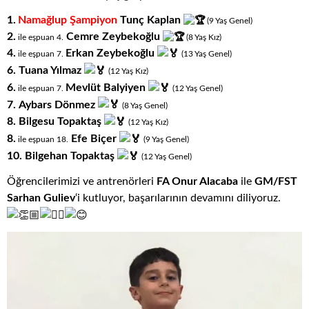
1.
Namağlup Şampiyon
Tunç Kaplan
(9
.
Yaş
.
Genel)
2.
Cemre Zeybekoğlu
ile eşpuan 4.
(8
.
Yaş
.
Kız)
4.
Erkan Zeybekoğlu
ile eşpuan 7.
(13
.
Yaş
.
Genel)
6.
Tuana Yılmaz
(12
.
Yaş
.
Kız)
6.
Mevlüt Balyiyen
ile eşpuan 7.
(12
.
Yaş
.
Genel)
7.
Aybars Dönmez
(8
.
Yaş
.
Genel)
8.
Bilgesu Topaktaş
(12
.
Yaş
.
Kız)
8.
Efe Biçer
ile eşpuan 18.
(9
.
Yaş
.
Genel)
10.
Bilgehan Topaktaş
(12
.
Yaş
.
Genel)
Öğrencilerimizi ve antrenörleri
FA Onur Alacaba
ile
GM/FST
Sarhan Guliev
‘i kutluyor, başarılarının devamını diliyoruz.