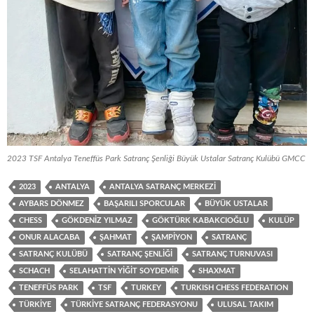
2023 TSF Antalya Teneffüs Park Satranç Şenliği Büyük Ustalar Satranç Kulübü GMCC
2023
ANTALYA
ANTALYA SATRANÇ MERKEZI
AYBARS DÖNMEZ
BAŞARILI SPORCULAR
BÜYÜK USTALAR
CHESS
GÖKDENIZ YILMAZ
GÖKTÜRK KABAKCIOĞLU
KULÜP
ONUR ALACABA
ŞAHMAT
ŞAMPIYON
SATRANÇ
SATRANÇ KULÜBÜ
SATRANÇ ŞENLIĞI
SATRANÇ TURNUVASI
SCHACH
SELAHATTIN YIĞIT SOYDEMIR
SHAXMAT
TENEFFÜS PARK
TSF
TURKEY
TURKISH CHESS FEDERATION
TÜRKIYE
TÜRKIYE SATRANÇ FEDERASYONU
ULUSAL TAKIM