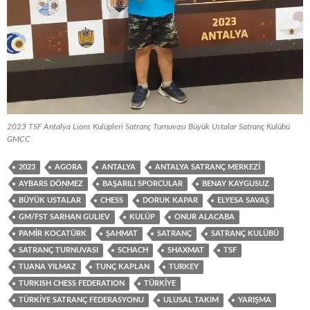
2023 TSF Antalya Lions Kulüpleri Satranç Turnuvası Büyük Ustalar Satranç Kulübü
GMCC
2023
AGORA
ANTALYA
ANTALYA SATRANÇ MERKEZI
AYBARS DÖNMEZ
BAŞARILI SPORCULAR
BENAY KAYGUSUZ
BÜYÜK USTALAR
CHESS
DORUK KAPAR
ELYESA SAVAŞ
GM/FST SARHAN GULIEV
KULÜP
ONUR ALACABA
PAMIR KOCATÜRK
ŞAHMAT
SATRANÇ
SATRANÇ KULÜBÜ
SATRANÇ TURNUVASI
SCHACH
SHAXMAT
TSF
TUANA YILMAZ
TUNÇ KAPLAN
TURKEY
TURKISH CHESS FEDERATION
TÜRKIYE
TÜRKIYE SATRANÇ FEDERASYONU
ULUSAL TAKIM
YARIŞMA