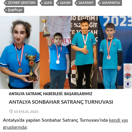
ZEYNEP ŞENTÜRK
ШАХ
ШАХИ
ШАХМАТ
ШАХМАТЫ
ᲭᲐᲓᲠᲐᲙᲘ
ANTALYA SATRANÇ HABERLERI
,
BAŞARILARIMIZ
ANTALYA SONBAHAR SATRANÇ TURNUVASI
10 EYLÜL 2023
Antalya’da yapılan Sonbahar Satranç Turnuvası’nda
kendi yaş
gruplarında
: