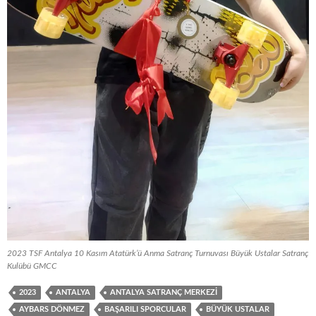
2023 TSF Antalya 10 Kasım Atatürk’ü Anma Satranç Turnuvası Büyük Ustalar Satranç
Kulübü GMCC
2023
ANTALYA
ANTALYA SATRANÇ MERKEZI
AYBARS DÖNMEZ
BAŞARILI SPORCULAR
BÜYÜK USTALAR