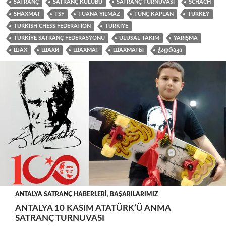
SATRANÇ
SATRANÇ KULÜBÜ
SATRANÇ TURNUVASI
SCHACH
SHAXMAT
TSF
TUANA YILMAZ
TUNÇ KAPLAN
TURKEY
TURKISH CHESS FEDERATION
TÜRKIYE
TÜRKIYE SATRANÇ FEDERASYONU
ULUSAL TAKIM
YARIŞMA
ШАХ
ШАХИ
ШАХМАТ
ШАХМАТЫ
ᲭᲐᲓᲠᲐᲙᲘ
ANTALYA SATRANÇ HABERLERI
,
BAŞARILARIMIZ
ANTALYA 10 KASIM ATATÜRK’Ü ANMA
SATRANÇ TURNUVASI