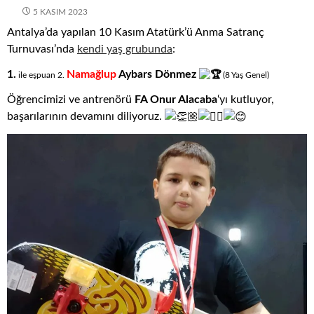
5 KASIM 2023
Antalya’da yapılan 10 Kasım Atatürk’ü Anma Satranç
Turnuvası’nda
kendi yaş grubunda
:
1.
Namağlup
Aybars Dönmez
ile eşpuan 2.
(8
.
Yaş
.
Genel)
Öğrencimizi ve antrenörü
FA Onur Alacaba
‘yı kutluyor,
başarılarının devamını diliyoruz.