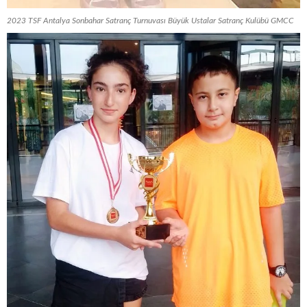
2023 TSF Antalya Sonbahar Satranç Turnuvası Büyük Ustalar Satranç Kulübü GMCC