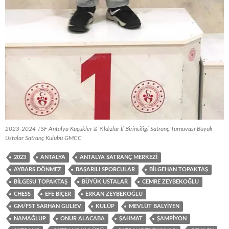
2023-2024 TSF Antalya Küçükler & Yıldızlar İl Birinciliği Satranç Turnuvası Büyük
Ustalar Satranç Kulübü GMCC
2023
ANTALYA
ANTALYA SATRANÇ MERKEZI
AYBARS DÖNMEZ
BAŞARILI SPORCULAR
BILGEHAN TOPAKTAŞ
BILGESU TOPAKTAŞ
BÜYÜK USTALAR
CEMRE ZEYBEKOĞLU
CHESS
EFE BIÇER
ERKAN ZEYBEKOĞLU
GM/FST SARHAN GULIEV
KULÜP
MEVLÜT BALYIYEN
NAMAĞLUP
ONUR ALACABA
ŞAHMAT
ŞAMPIYON