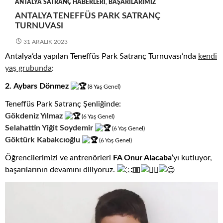
ANTALYA SATRANÇ HABERLERI
,
BAŞARILARIMIZ
ANTALYA TENEFFÜS PARK SATRANÇ
TURNUVASI
31 ARALIK 2023
Antalya’da yapılan Teneffüs Park Satranç Turnuvası’nda
kendi
yaş grubunda
:
2.
Aybars Dönmez
(8
.
Yaş
.
Genel)
Teneffüs Park Satranç Şenliğinde:
Gökdeniz Yılmaz
(6
.
Yaş
.
Genel)
Selahattin Yiğit Soydemir
(6
.
Yaş
.
Genel)
Göktürk Kabakcıoğlu
(6
.
Yaş
.
Genel)
Öğrencilerimizi ve antrenörleri
FA Onur Alacaba
‘yı kutluyor,
başarılarının devamını diliyoruz.