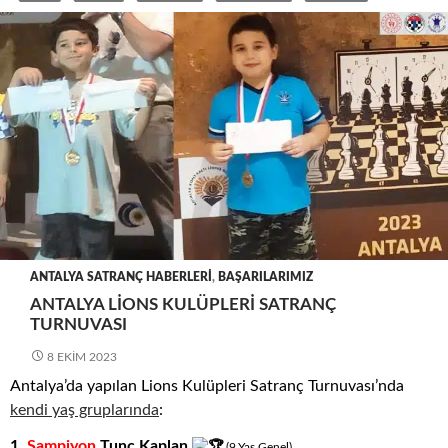
ANTALYA SATRANÇ HABERLERI
,
BAŞARILARIMIZ
ANTALYA LIONS KULÜPLERI SATRANÇ
TURNUVASI
8 EKIM 2023
Antalya’da yapılan Lions Kulüpleri Satranç Turnuvası’nda
kendi yaş gruplarında
:
1.
Şampiyon
Tunç Kaplan
(9
.
Yaş
.
Genel)