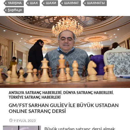
YARIŞMA
ШАХ
ШАХИ
ШАХМАТ
ШАХМАТЫ
ᲭᲐᲓᲠᲐᲙᲘ
ANTALYA SATRANÇ HABERLERI
,
DÜNYA SATRANÇ HABERLERI
,
TÜRKIYE SATRANÇ HABERLERI
GM/FST SARHAN GULIEV ILE BÜYÜK USTADAN
ONLINE SATRANÇ DERSI
9 EYLÜL 2023
Büyük ustadan satranç dersi almak