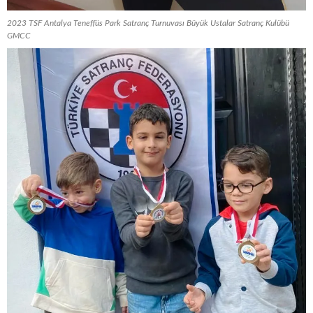
2023 TSF Antalya Teneffüs Park Satranç Turnuvası Büyük Ustalar Satranç Kulübü
GMCC