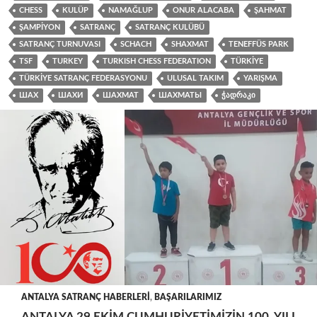
CHESS
KULÜP
NAMAĞLUP
ONUR ALACABA
ŞAHMAT
ŞAMPIYON
SATRANÇ
SATRANÇ KULÜBÜ
SATRANÇ TURNUVASI
SCHACH
SHAXMAT
TENEFFÜS PARK
TSF
TURKEY
TURKISH CHESS FEDERATION
TÜRKIYE
TÜRKIYE SATRANÇ FEDERASYONU
ULUSAL TAKIM
YARIŞMA
ШАХ
ШАХИ
ШАХМАТ
ШАХМАТЫ
ᲭᲐᲓᲠᲐᲙᲘ
ANTALYA SATRANÇ HABERLERI
,
BAŞARILARIMIZ
ANTALYA 29 EKIM CUMHURIYETIMIZIN 100. YILI