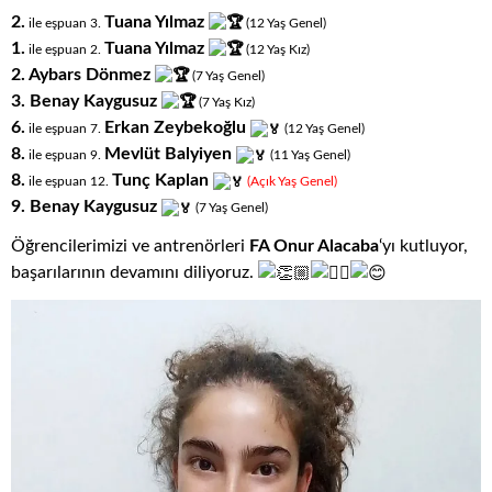
2.
Tuana Yılmaz
ile eşpuan 3.
(12
.
Yaş
.
Genel)
1.
Tuana Yılmaz
ile eşpuan 2.
(12
.
Yaş
.
Kız)
2. Aybars Dönmez
(7
.
Yaş
.
Genel)
3. Benay Kaygusuz
(7
.
Yaş
.
Kız)
6.
Erkan Zeybekoğlu
ile eşpuan 7.
(12
.
Yaş
.
Genel)
8.
Mevlüt Balyiyen
ile eşpuan 9.
(11
.
Yaş
.
Genel)
8.
Tunç Kaplan
ile eşpuan 12.
(Açık
.
Yaş
.
Genel)
9. Benay Kaygusuz
(7
.
Yaş
.
Genel)
Öğrencilerimizi ve antrenörleri
FA Onur Alacaba
‘yı kutluyor,
başarılarının devamını diliyoruz.