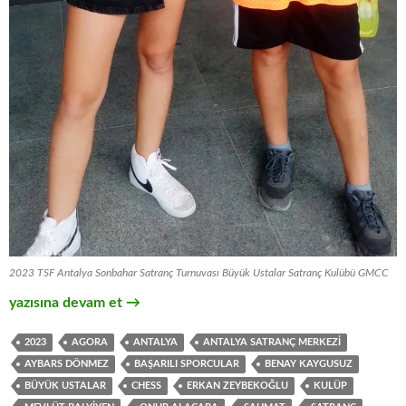
2023 TSF Antalya Sonbahar Satranç Turnuvası Büyük Ustalar Satranç Kulübü GMCC
Antalya Sonbahar Satranç Turnuvası
yazısına devam et
→
2023
AGORA
ANTALYA
ANTALYA SATRANÇ MERKEZI
AYBARS DÖNMEZ
BAŞARILI SPORCULAR
BENAY KAYGUSUZ
BÜYÜK USTALAR
CHESS
ERKAN ZEYBEKOĞLU
KULÜP