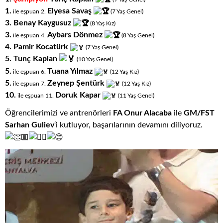
1.
Elyesa Savaş
ile eşpuan 2.
(7
.
Yaş
.
Genel)
3. Benay Kaygusuz
(8
.
Yaş
.
Kız)
3.
Aybars Dönmez
ile eşpuan 4.
(8
.
Yaş
.
Genel)
4.
Pamir Kocatürk
(7
.
Yaş
.
Genel)
5.
Tunç Kaplan
(10
.
Yaş
.
Genel)
5.
Tuana Yılmaz
ile eşpuan 6.
(12
.
Yaş
.
Kız)
5.
Zeynep Şentürk
ile eşpuan 7.
(12
.
Yaş
.
Kız)
10.
Doruk Kapar
ile eşpuan 11.
(11
.
Yaş
.
Genel)
Öğrencilerimizi ve antrenörleri
FA Onur Alacaba
ile
GM/FST
Sarhan Guliev
‘i kutluyor, başarılarının devamını diliyoruz.