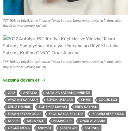
TSF Türkiye Küçükler ve Yıldızlar Takım Satranç Şampiyonası Antalya İl Yarışmaları
Büyük Ustalar Satranç Kulübü
TSF Türkiye Küçükler ve Yıldızlar Takım Satranç Şampiyonası Antalya İl Yarışmaları
Büyük Ustalar Satranç Kulübü
Türkiye Küçükler Takım Satranç Şampiyonası Antalya İl Yarışm
yazısına devam et
→
2022
ANTALYA
ANTALYA SATRANÇ MERKEZI
AYAZ ALI KARAKUŞ
BÜYÜK USTALAR
CHESS
ÇOCUK LIGI
DENIZ DEMIRIŞ
EGE EMRE MAYACI
EREN KAYHAN
ERKAN ZEYBEKOĞLU
EROL KAYRA ERYILDIZ
İBRAHIM REFETOĞLU
KULÜP
MELIS YIĞIT
NAMAĞLUP
ONUR ALACABA
ÖZGÜR MOLA
ŞAHMAT
ŞAMPIYON
SATRANÇ