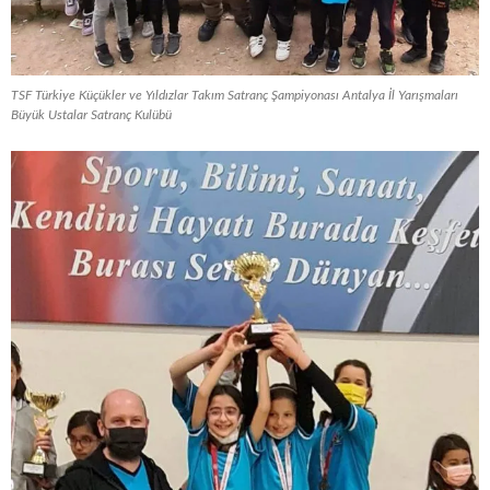
TSF Türkiye Küçükler ve Yıldızlar Takım Satranç Şampiyonası Antalya İl Yarışmaları
Büyük Ustalar Satranç Kulübü