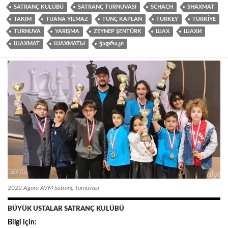
SATRANÇ KULÜBÜ
SATRANÇ TURNUVASI
SCHACH
SHAXMAT
TAKIM
TUANA YILMAZ
TUNÇ KAPLAN
TURKEY
TÜRKIYE
TURNUVA
YARIŞMA
ZEYNEP ŞENTÜRK
ШАХ
ШАХИ
ШАХМАТ
ШАХМАТЫ
ᲭᲐᲓᲠᲐᲙᲘ
2022 Agora AVM Satranç Turnuvası
BÜYÜK USTALAR SATRANÇ KULÜBÜ
Bilgi için: