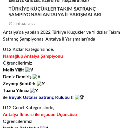
ANTALYA SATRANÇ HABERLERI
,
BAŞARILARIMIZ
TÜRKIYE KÜÇÜKLER TAKIM SATRANÇ
ŞAMPIYONASI ANTALYA İL YARIŞMALARI
3 NISAN 2022
Antalya’da yapılan 2022 Türkiye Küçükler ve Yıldızlar Takım
Satranç Şampiyonası Antalya İl Yarışmaları’nda
U12 Kızlar Kategorisinde,
Namağlup Antalya Şampiyonu
Öğrencilerimiz
Melis Yiğit
Deniz Demiriş
Zeynep Şentürk
Tuana Yılmaz
ile
Büyük Ustalar Satranç Kulübü
!!
U12 Genel Kategorisinde,
Antalya İkincisi ile eşpuan Üçüncüsü
Öğrencilerimiz