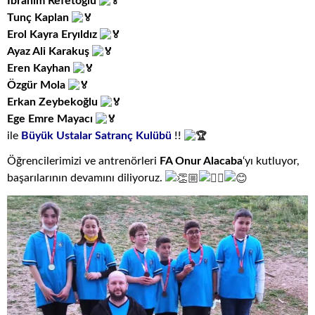
İbrahim Refetoğlu
Tunç Kaplan
Erol Kayra Eryıldız
Ayaz Ali Karakuş
Eren Kayhan
Özgür Mola
Erkan Zeybekoğlu
Ege Emre Mayacı
ile
Büyük Ustalar Satranç Kulübü
!!
Öğrencilerimizi ve antrenörleri
FA Onur Alacaba
‘yı kutluyor,
başarılarının devamını diliyoruz.