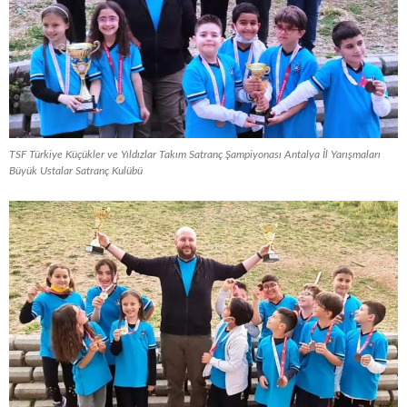
TSF Türkiye Küçükler ve Yıldızlar Takım Satranç Şampiyonası Antalya İl Yarışmaları
Büyük Ustalar Satranç Kulübü