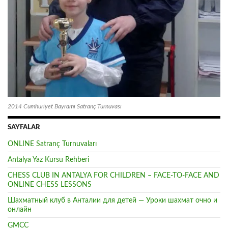
2014 Cumhuriyet Bayramı Satranç Turnuvası
SAYFALAR
ONLINE Satranç Turnuvaları
Antalya Yaz Kursu Rehberi
CHESS CLUB IN ANTALYA FOR CHILDREN – FACE-TO-FACE AND
ONLINE CHESS LESSONS
Шахматный клуб в Анталии для детей — Уроки шахмат очно и
онлайн
GMCC