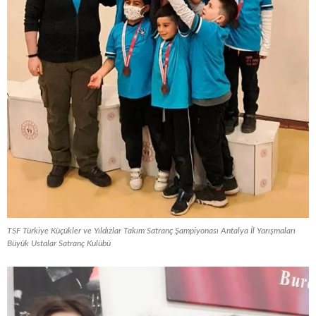
TSF Türkiye Küçükler ve Yıldızlar Takım Satranç Şampiyonası Antalya İl Yarışmaları
Büyük Ustalar Satranç Kulübü