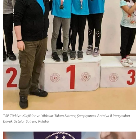
TSF Türkiye Küçükler ve Yıldızlar Takım Satranç Şampiyonası Antalya İl Yarışmaları
Büyük Ustalar Satranç Kulübü