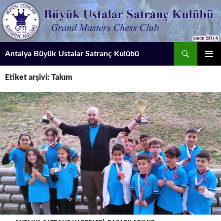
İçeriğe
atla
Ara
Antalya Büyük Ustalar Satranç Kulübü
BIRINCI
Etiket arşivi: Takım
MENÜ