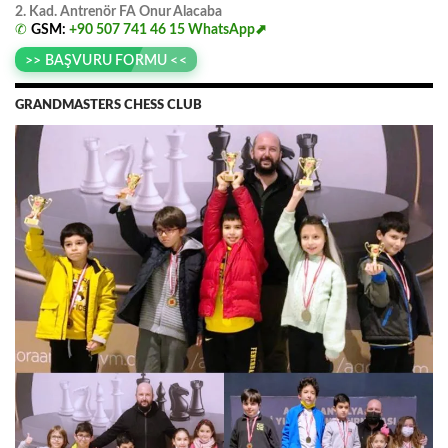
2. Kad. Antrenör FA
.
Onur
.
Alacaba
✆
GSM:
+90 507 741 46 15
WhatsApp⬈
>> BAŞVURU FORMU <<
GRANDMASTERS CHESS CLUB