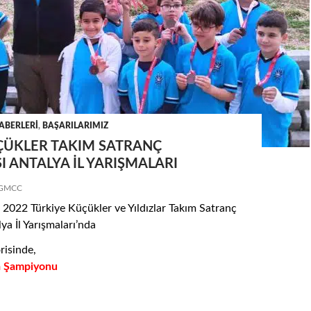
ABERLERI
,
BAŞARILARIMIZ
ÇÜKLER TAKIM SATRANÇ
 ANTALYA İL YARIŞMALARI
GMCC
 2022 Türkiye Küçükler ve Yıldızlar Takım Satranç
ya İl Yarışmaları’nda
risinde,
a Şampiyonu