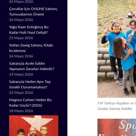
26 Mayıs 2026
Çocuklar İçin ONLINE Satranç
Turnuvalarının Önemi
26 Mayıs 2026
Yağız Kaan Erdoğmuş Bu
Kadar Hızlı Nasıl Gelişti?
25 Mayıs 2026
Stefan Zweig Satranç Kitabı
İncelemesi
24 Mayıs 2026
Satrançta Acele Saldırı
Yapmanın Zararları Nelerdir?
23 Mayıs 2026
Satrançta Neden Aynı Taşı
Sürekli Oynamamalıyız?
22 Mayıs 2026
Magnus Carlsen Neden Bu
TSF Türkiye Küçükler ve Y
Kadar Güçlü? (2026)
Ustalar Satranç Kulübü
18 Mayıs 2026