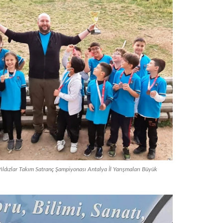
ıldızlar Takım Satranç Şampiyonası Antalya İl Yarışmaları Büyük