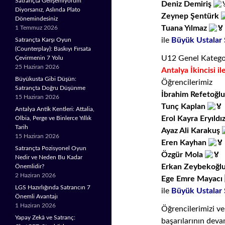
Satrançta Gelişemiyorum
Deniz Demiriş
Diyorsanız, Aslında Plato
Zeynep Şentürk
Dönemindesiniz
Tuana Yılmaz
1 Temmuz 2026
ile
Büyük Ustalar 
Satrançta Karşı Oyun
(Counterplay): Baskıyı Fırsata
U12 Genel Katego
Çevirmenin 7 Yolu
25 Haziran 2026
Antalya İkincisi 
Büyükusta Gibi Düşün:
Öğrencilerimiz
Satrançta Doğru Düşünme
İbrahim Refetoğl
15 Haziran 2026
Tunç Kaplan
Antalya Antik Kentleri: Attalia,
Erol Kayra Eryıldı
Olbia, Perge ve Binlerce Yıllık
Tarih
Ayaz Ali Karakuş
15 Haziran 2026
Eren Kayhan
Satrançta Pozisyonel Oyun
Özgür Mola
Nedir ve Neden Bu Kadar
Erkan Zeybekoğl
Önemlidir?
2 Haziran 2026
Ege Emre Mayacı
LGS Hazırlığında Satrancın 7
ile
Büyük Ustalar 
Önemli Avantajı
1 Haziran 2026
Öğrencilerimizi ve
Yapay Zekâ ve Satranç:
başarılarının deva