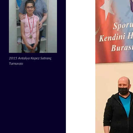
2015 Antalya Kepez Satranç
Turnuvası