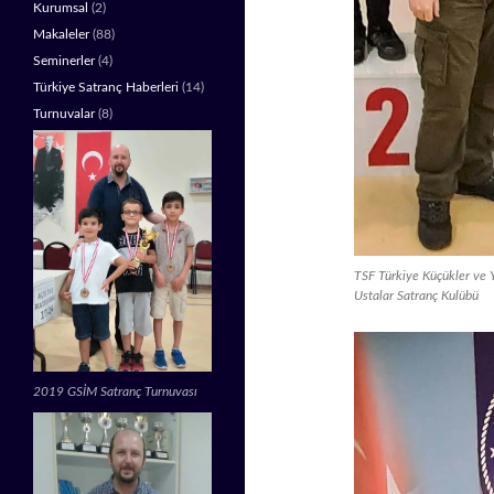
Kurumsal
(2)
Makaleler
(88)
Seminerler
(4)
Türkiye Satranç Haberleri
(14)
Turnuvalar
(8)
TSF Türkiye Küçükler ve Y
Ustalar Satranç Kulübü
2019 GSİM Satranç Turnuvası