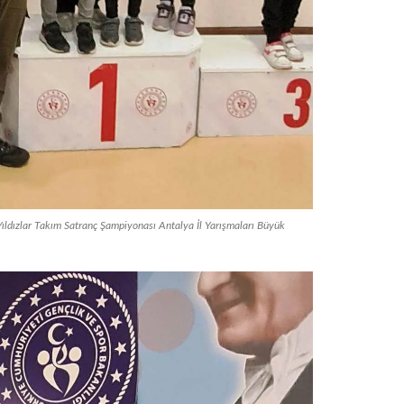
ıldızlar Takım Satranç Şampiyonası Antalya İl Yarışmaları Büyük