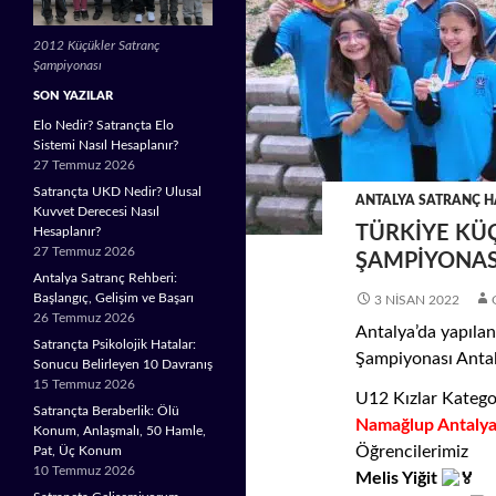
2012 Küçükler Satranç
Şampiyonası
SON YAZILAR
Elo Nedir? Satrançta Elo
Sistemi Nasıl Hesaplanır?
27 Temmuz 2026
Satrançta UKD Nedir? Ulusal
ANTALYA SATRANÇ H
Kuvvet Derecesi Nasıl
TÜRKIYE KÜ
Hesaplanır?
27 Temmuz 2026
ŞAMPIYONASI
Antalya Satranç Rehberi:
Başlangıç, Gelişim ve Başarı
3 NISAN 2022
26 Temmuz 2026
Antalya’da yapılan
Satrançta Psikolojik Hatalar:
Şampiyonası Antal
Sonucu Belirleyen 10 Davranış
15 Temmuz 2026
U12 Kızlar Katego
Satrançta Beraberlik: Ölü
Namağlup Antaly
Konum, Anlaşmalı, 50 Hamle,
Öğrencilerimiz
Pat, Üç Konum
10 Temmuz 2026
Melis Yiğit