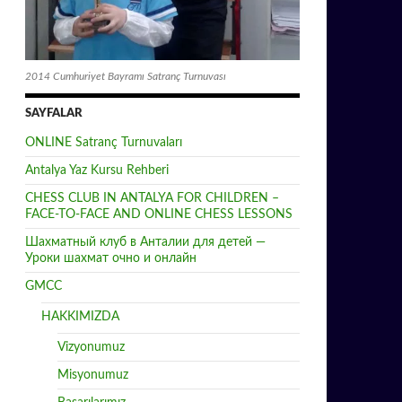
2014 Cumhuriyet Bayramı Satranç Turnuvası
SAYFALAR
ONLINE Satranç Turnuvaları
Antalya Yaz Kursu Rehberi
CHESS CLUB IN ANTALYA FOR CHILDREN –
FACE-TO-FACE AND ONLINE CHESS LESSONS
Шахматный клуб в Анталии для детей —
Уроки шахмат очно и онлайн
GMCC
HAKKIMIZDA
Vizyonumuz
Misyonumuz