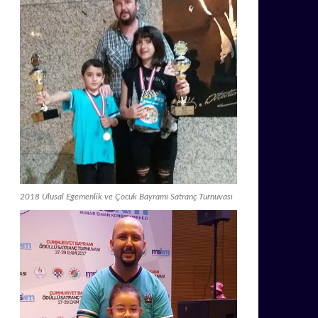
2018 Ulusal Egemenlik ve Çocuk Bayramı Satranç Turnuvası