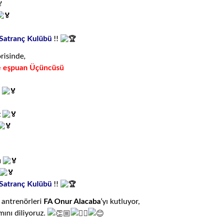
Satranç Kulübü
!!
risinde,
ile eşpuan Üçüncüsü
u
z
u
Satranç Kulübü
!!
 antrenörleri
FA Onur Alacaba
‘yı kutluyor,
mını diliyoruz.