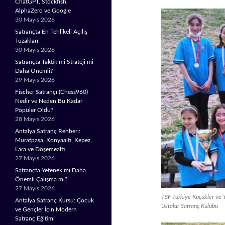
ChatGPT, Stockfish,
AlphaZero ve Google
30 Mayıs 2026
Satrançta En Tehlikeli Açılış
Tuzakları
30 Mayıs 2026
Satrançta Taktik mi Strateji mi
Daha Önemli?
29 Mayıs 2026
Fischer Satrançı (Chess960)
Nedir ve Neden Bu Kadar
Popüler Oldu?
28 Mayıs 2026
Antalya Satranç Rehberi:
Muratpaşa, Konyaaltı, Kepez,
Lara ve Döşemealtı
27 Mayıs 2026
Satrançta Yetenek mi Daha
Önemli Çalışma mı?
27 Mayıs 2026
TSF Türkiye Küçükler ve Y
Antalya Satranç Kursu: Çocuk
Ustalar Satranç Kulübü
ve Gençler İçin Modern
Satranç Eğitimi