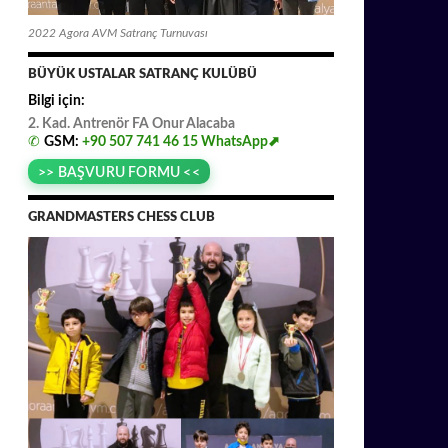
2022 Agora AVM Satranç Turnuvası
BÜYÜK USTALAR SATRANÇ KULÜBÜ
Bilgi için:
2. Kad. Antrenör FA
.
Onur
.
Alacaba
✆
GSM:
+90 507 741 46 15
WhatsApp⬈
>> BAŞVURU FORMU <<
GRANDMASTERS CHESS CLUB