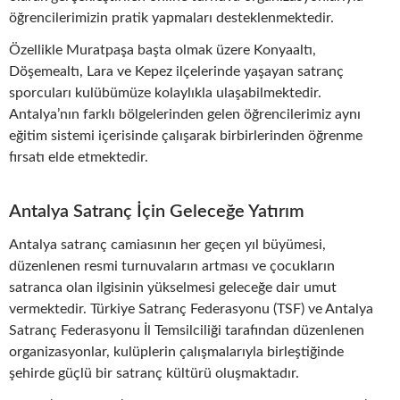
öğrencilerimizin pratik yapmaları desteklenmektedir.
Özellikle Muratpaşa başta olmak üzere Konyaaltı,
Döşemealtı, Lara ve Kepez ilçelerinde yaşayan satranç
sporcuları kulübümüze kolaylıkla ulaşabilmektedir.
Antalya’nın farklı bölgelerinden gelen öğrencilerimiz aynı
eğitim sistemi içerisinde çalışarak birbirlerinden öğrenme
fırsatı elde etmektedir.
Antalya Satranç İçin Geleceğe Yatırım
Antalya satranç camiasının her geçen yıl büyümesi,
düzenlenen resmi turnuvaların artması ve çocukların
satranca olan ilgisinin yükselmesi geleceğe dair umut
vermektedir. Türkiye Satranç Federasyonu (TSF) ve Antalya
Satranç Federasyonu İl Temsilciliği tarafından düzenlenen
organizasyonlar, kulüplerin çalışmalarıyla birleştiğinde
şehirde güçlü bir satranç kültürü oluşmaktadır.