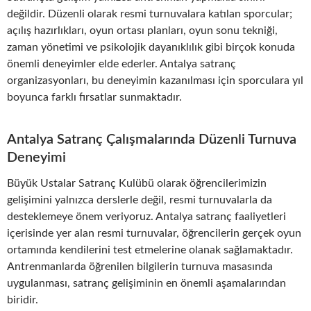
değildir. Düzenli olarak resmi turnuvalara katılan sporcular;
açılış hazırlıkları, oyun ortası planları, oyun sonu tekniği,
zaman yönetimi ve psikolojik dayanıklılık gibi birçok konuda
önemli deneyimler elde ederler. Antalya satranç
organizasyonları, bu deneyimin kazanılması için sporculara yıl
boyunca farklı fırsatlar sunmaktadır.
Antalya Satranç Çalışmalarında Düzenli Turnuva
Deneyimi
Büyük Ustalar Satranç Kulübü olarak öğrencilerimizin
gelişimini yalnızca derslerle değil, resmi turnuvalarla da
desteklemeye önem veriyoruz. Antalya satranç faaliyetleri
içerisinde yer alan resmi turnuvalar, öğrencilerin gerçek oyun
ortamında kendilerini test etmelerine olanak sağlamaktadır.
Antrenmanlarda öğrenilen bilgilerin turnuva masasında
uygulanması, satranç gelişiminin en önemli aşamalarından
biridir.