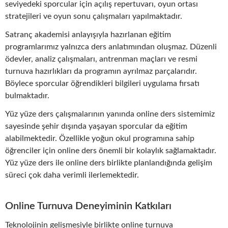
seviyedeki sporcular için açılış repertuvarı, oyun ortası
stratejileri ve oyun sonu çalışmaları yapılmaktadır.
Satranç akademisi anlayışıyla hazırlanan eğitim
programlarımız yalnızca ders anlatımından oluşmaz. Düzenli
ödevler, analiz çalışmaları, antrenman maçları ve resmi
turnuva hazırlıkları da programın ayrılmaz parçalarıdır.
Böylece sporcular öğrendikleri bilgileri uygulama fırsatı
bulmaktadır.
Yüz yüze ders çalışmalarının yanında online ders sistemimiz
sayesinde şehir dışında yaşayan sporcular da eğitim
alabilmektedir. Özellikle yoğun okul programına sahip
öğrenciler için online ders önemli bir kolaylık sağlamaktadır.
Yüz yüze ders ile online ders birlikte planlandığında gelişim
süreci çok daha verimli ilerlemektedir.
Online Turnuva Deneyiminin Katkıları
Teknolojinin gelişmesiyle birlikte online turnuva