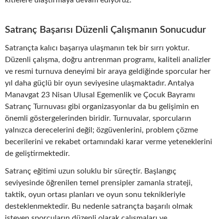
kitlelere ulaştırmaya devam ediyoruz.
Satranç Başarısı Düzenli Çalışmanın Sonucudur
Satrançta kalıcı başarıya ulaşmanın tek bir sırrı yoktur.
Düzenli çalışma, doğru antrenman programı, kaliteli analizler
ve resmi turnuva deneyimi bir araya geldiğinde sporcular her
yıl daha güçlü bir oyun seviyesine ulaşmaktadır. Antalya
Manavgat 23 Nisan Ulusal Egemenlik ve Çocuk Bayramı
Satranç Turnuvası gibi organizasyonlar da bu gelişimin en
önemli göstergelerinden biridir. Turnuvalar, sporcuların
yalnızca derecelerini değil; özgüvenlerini, problem çözme
becerilerini ve rekabet ortamındaki karar verme yeteneklerini
de geliştirmektedir.
Satranç eğitimi uzun soluklu bir süreçtir. Başlangıç
seviyesinde öğrenilen temel prensipler zamanla strateji,
taktik, oyun ortası planları ve oyun sonu teknikleriyle
desteklenmektedir. Bu nedenle satrançta başarılı olmak
isteyen sporcuların düzenli olarak çalışmaları ve