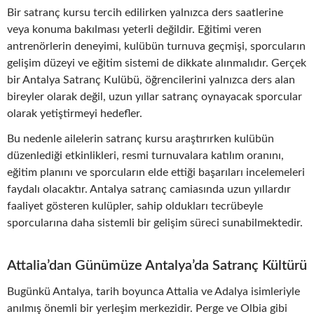
Bir satranç kursu tercih edilirken yalnızca ders saatlerine
veya konuma bakılması yeterli değildir. Eğitimi veren
antrenörlerin deneyimi, kulübün turnuva geçmişi, sporcuların
gelişim düzeyi ve eğitim sistemi de dikkate alınmalıdır. Gerçek
bir Antalya Satranç Kulübü, öğrencilerini yalnızca ders alan
bireyler olarak değil, uzun yıllar satranç oynayacak sporcular
olarak yetiştirmeyi hedefler.
Bu nedenle ailelerin satranç kursu araştırırken kulübün
düzenlediği etkinlikleri, resmi turnuvalara katılım oranını,
eğitim planını ve sporcuların elde ettiği başarıları incelemeleri
faydalı olacaktır. Antalya satranç camiasında uzun yıllardır
faaliyet gösteren kulüpler, sahip oldukları tecrübeyle
sporcularına daha sistemli bir gelişim süreci sunabilmektedir.
Attalia’dan Günümüze Antalya’da Satranç Kültürü
Bugünkü Antalya, tarih boyunca Attalia ve Adalya isimleriyle
anılmış önemli bir yerleşim merkezidir. Perge ve Olbia gibi