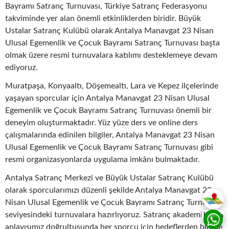
Bayramı Satranç Turnuvası, Türkiye Satranç Federasyonu
takviminde yer alan önemli etkinliklerden biridir. Büyük
Ustalar Satranç Kulübü olarak Antalya Manavgat 23 Nisan
Ulusal Egemenlik ve Çocuk Bayramı Satranç Turnuvası başta
olmak üzere resmi turnuvalara katılımı desteklemeye devam
ediyoruz.
Muratpaşa, Konyaaltı, Döşemealtı, Lara ve Kepez ilçelerinde
yaşayan sporcular için Antalya Manavgat 23 Nisan Ulusal
Egemenlik ve Çocuk Bayramı Satranç Turnuvası önemli bir
deneyim oluşturmaktadır. Yüz yüze ders ve online ders
çalışmalarında edinilen bilgiler, Antalya Manavgat 23 Nisan
Ulusal Egemenlik ve Çocuk Bayramı Satranç Turnuvası gibi
resmi organizasyonlarda uygulama imkânı bulmaktadır.
Antalya Satranç Merkezi ve Büyük Ustalar Satranç Kulübü
olarak sporcularımızı düzenli şekilde Antalya Manavgat 23
Nisan Ulusal Egemenlik ve Çocuk Bayramı Satranç Turnuvası
seviyesindeki turnuvalara hazırlıyoruz. Satranç akademisi
İletişim
anlayışımız doğrultusunda her sporcu için hedeflerden biri de