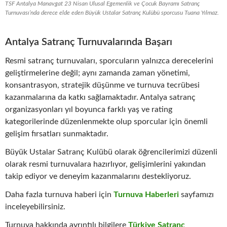
TSF Antalya Manavgat 23 Nisan Ulusal Egemenlik ve Çocuk Bayramı Satranç
Turnuvası’nda derece elde eden Büyük Ustalar Satranç Kulübü sporcusu Tuana Yılmaz.
Antalya Satranç Turnuvalarında Başarı
Resmi satranç turnuvaları, sporcuların yalnızca derecelerini
geliştirmelerine değil; aynı zamanda zaman yönetimi,
konsantrasyon, stratejik düşünme ve turnuva tecrübesi
kazanmalarına da katkı sağlamaktadır. Antalya satranç
organizasyonları yıl boyunca farklı yaş ve rating
kategorilerinde düzenlenmekte olup sporcular için önemli
gelişim fırsatları sunmaktadır.
Büyük Ustalar Satranç Kulübü olarak öğrencilerimizi düzenli
olarak resmi turnuvalara hazırlıyor, gelişimlerini yakından
takip ediyor ve deneyim kazanmalarını destekliyoruz.
Daha fazla turnuva haberi için
Turnuva Haberleri
sayfamızı
inceleyebilirsiniz.
Turnuva hakkında ayrıntılı bilgilere
Türkiye Satranç