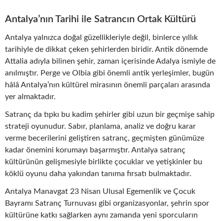
Antalya’nın Tarihi ile Satrancın Ortak Kültürü
Antalya yalnızca doğal güzellikleriyle değil, binlerce yıllık
tarihiyle de dikkat çeken şehirlerden biridir. Antik dönemde
Attalia adıyla bilinen şehir, zaman içerisinde Adalya ismiyle de
anılmıştır. Perge ve Olbia gibi önemli antik yerleşimler, bugün
hâlâ Antalya’nın kültürel mirasının önemli parçaları arasında
yer almaktadır.
Satranç da tıpkı bu kadim şehirler gibi uzun bir geçmişe sahip
strateji oyunudur. Sabır, planlama, analiz ve doğru karar
verme becerilerini geliştiren satranç, geçmişten günümüze
kadar önemini korumayı başarmıştır. Antalya satranç
kültürünün gelişmesiyle birlikte çocuklar ve yetişkinler bu
köklü oyunu daha yakından tanıma fırsatı bulmaktadır.
Antalya Manavgat 23 Nisan Ulusal Egemenlik ve Çocuk
Bayramı Satranç Turnuvası gibi organizasyonlar, şehrin spor
kültürüne katkı sağlarken aynı zamanda yeni sporcuların