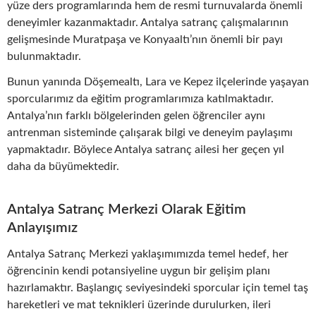
yüze ders programlarında hem de resmi turnuvalarda önemli
deneyimler kazanmaktadır. Antalya satranç çalışmalarının
gelişmesinde Muratpaşa ve Konyaaltı’nın önemli bir payı
bulunmaktadır.
Bunun yanında Döşemealtı, Lara ve Kepez ilçelerinde yaşayan
sporcularımız da eğitim programlarımıza katılmaktadır.
Antalya’nın farklı bölgelerinden gelen öğrenciler aynı
antrenman sisteminde çalışarak bilgi ve deneyim paylaşımı
yapmaktadır. Böylece Antalya satranç ailesi her geçen yıl
daha da büyümektedir.
Antalya Satranç Merkezi Olarak Eğitim
Anlayışımız
Antalya Satranç Merkezi yaklaşımımızda temel hedef, her
öğrencinin kendi potansiyeline uygun bir gelişim planı
hazırlamaktır. Başlangıç seviyesindeki sporcular için temel taş
hareketleri ve mat teknikleri üzerinde durulurken, ileri