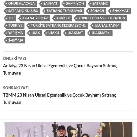
ONUR ALACABA
ŞAHMAT
ŞAMPIYON
SATRANÇ
SATRANÇ KULÜBÜ
SATRANÇ TURNUVASI
SCHACH
SHAXMAT
TSF
TUANA YILMAZ
TURKEY
TURKISH CHESS FEDERATION
TÜRKIYE
TÜRKIYE SATRANÇ FEDERASYONU
ULUSAL TAKIM
YARIŞMA
ШАХ
ШАХИ
ШАХМАТ
ШАХМАТЫ
ᲭᲐᲓᲠᲐᲙᲘ
Yazı
ÖNCEKI YAZI
dolaşımı
Antalya 23 Nisan Ulusal Egemenlik ve Çocuk Bayramı Satranç
Turnuvası
SONRAKI YAZI
TBMM 23 Nisan Ulusal Egemenlik ve Çocuk Bayramı Satranç
Turnuvası