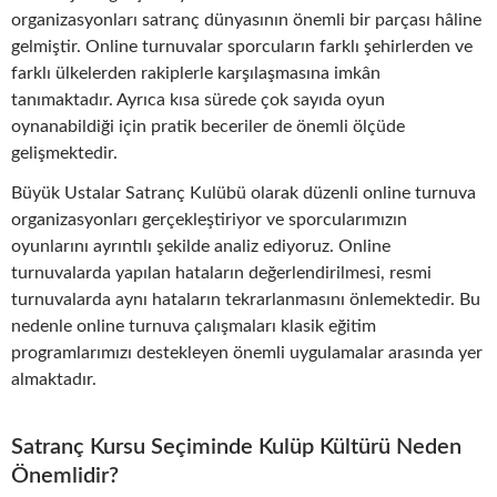
organizasyonları satranç dünyasının önemli bir parçası hâline
gelmiştir. Online turnuvalar sporcuların farklı şehirlerden ve
farklı ülkelerden rakiplerle karşılaşmasına imkân
tanımaktadır. Ayrıca kısa sürede çok sayıda oyun
oynanabildiği için pratik beceriler de önemli ölçüde
gelişmektedir.
Büyük Ustalar Satranç Kulübü olarak düzenli online turnuva
organizasyonları gerçekleştiriyor ve sporcularımızın
oyunlarını ayrıntılı şekilde analiz ediyoruz. Online
turnuvalarda yapılan hataların değerlendirilmesi, resmi
turnuvalarda aynı hataların tekrarlanmasını önlemektedir. Bu
nedenle online turnuva çalışmaları klasik eğitim
programlarımızı destekleyen önemli uygulamalar arasında yer
almaktadır.
Satranç Kursu Seçiminde Kulüp Kültürü Neden
Önemlidir?