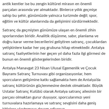
antik kentler ise bu zengin kültürel mirasın en önemli
parçaları arasında yer almaktadır. Binlerce yıllık geçmişe
sahip bu şehir, günümüzde yalnızca turizmde değil; spor,
eğitim ve kültür alanlarında da gelişimini sürdürmektedir.
Satranç da geçmişten günümüze ulaşan en önemli zihin
sporlarından biridir. Analitik düşünme, sabır, planlama ve
doğru karar verme becerilerini geliştiren satranç, çocuklardan
yetişkinlere kadar her yaş grubuna hitap etmektedir. Antalya
satranç faaliyetlerinin her geçen yıl daha fazla ilgi görmesi de
bunun en önemli göstergelerinden biridir.
Antalya Manavgat 23 Nisan Ulusal Egemenlik ve Çocuk
Bayramı Satranç Turnuvası gibi organizasyonlar, hem
sporcuların gelişimine katkı sağlamakta hem de Antalya’da
satranç kültürünün güçlenmesine destek olmaktadır. Büyük
Ustalar Satranç Kulübü olarak Antalya satranç ailesinin bir
parçası olmaktan gurur duyuyor, sporcularımızı yeni
turnuvalara hazırlamaya ve satranç sevgisini daha geniş