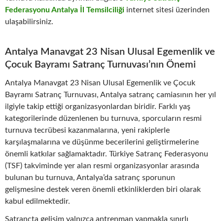
Federasyonu Antalya İl Temsilciliği
internet sitesi üzerinden
ulaşabilirsiniz.
Antalya Manavgat 23 Nisan Ulusal Egemenlik ve
Çocuk Bayramı Satranç Turnuvası’nın Önemi
Antalya Manavgat 23 Nisan Ulusal Egemenlik ve Çocuk
Bayramı Satranç Turnuvası, Antalya satranç camiasının her yıl
ilgiyle takip ettiği organizasyonlardan biridir. Farklı yaş
kategorilerinde düzenlenen bu turnuva, sporcuların resmi
turnuva tecrübesi kazanmalarına, yeni rakiplerle
karşılaşmalarına ve düşünme becerilerini geliştirmelerine
önemli katkılar sağlamaktadır. Türkiye Satranç Federasyonu
(TSF) takviminde yer alan resmi organizasyonlar arasında
bulunan bu turnuva, Antalya’da satranç sporunun
gelişmesine destek veren önemli etkinliklerden biri olarak
kabul edilmektedir.
Satrançta gelişim yalnızca antrenman yapmakla sınırlı