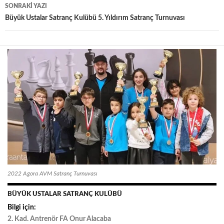
SONRAKI YAZI
Büyük Ustalar Satranç Kulübü 5. Yıldırım Satranç Turnuvası
2022 Agora AVM Satranç Turnuvası
BÜYÜK USTALAR SATRANÇ KULÜBÜ
Bilgi için:
2. Kad. Antrenör FA
.
Onur
.
Alacaba