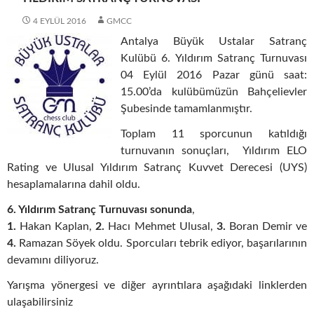
4 EYLÜL 2016
GMCC
Antalya Büyük Ustalar Satranç
Kulübü 6. Yıldırım Satranç Turnuvası
04 Eylül 2016 Pazar günü saat:
15.00’da kulübümüzün Bahçelievler
Şubesinde tamamlanmıştır.
Toplam 11 sporcunun katıldığı
turnuvanın sonuçları, Yıldırım ELO
Rating ve Ulusal Yıldırım Satranç Kuvvet Derecesi (UYS)
hesaplamalarına dahil oldu.
6. Yıldırım Satranç Turnuvası sonunda
,
1.
Hakan Kaplan,
2.
Hacı Mehmet Ulusal,
3.
Boran Demir ve
4.
Ramazan Söyek oldu. Sporcuları tebrik ediyor, başarılarının
devamını diliyoruz.
Yarışma yönergesi ve diğer ayrıntılara aşağıdaki linklerden
ulaşabilirsiniz