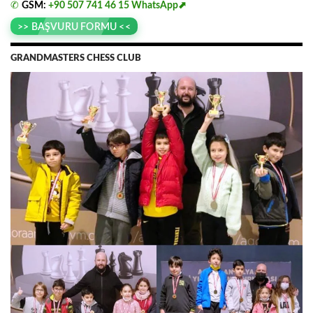
✆
GSM:
+90 507 741 46 15
WhatsApp⬈
>> BAŞVURU FORMU <<
GRANDMASTERS CHESS CLUB