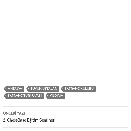
…
ANTALYA
BÜYÜK USTALAR
SATRANÇ KULÜBÜ
SATRANÇ TURNUVASI
YILDIRIM
Yazı
ÖNCEKI YAZI
dolaşımı
2. ChessBase Eğitim Semineri