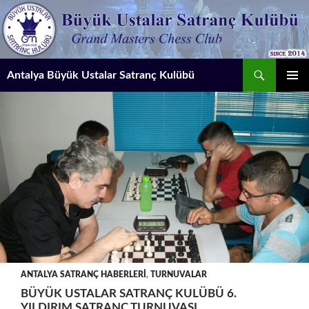
İçeriğe
atla
Ara
Antalya Büyük Ustalar Satranç Kulübü
BIRINCI
MENÜ
ANTALYA SATRANÇ HABERLERI
,
TURNUVALAR
BÜYÜK USTALAR SATRANÇ KULÜBÜ 6.
YILDIRIM SATRANÇ TURNUVASI