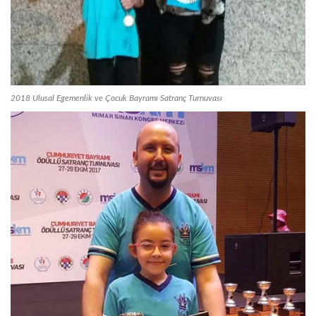
2018 Ulusal Egemenlik ve Çocuk Bayramı Satranç Turnuvası