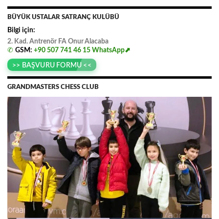
BÜYÜK USTALAR SATRANÇ KULÜBÜ
Bilgi için:
2. Kad. Antrenör FA
.
Onur
.
Alacaba
✆
GSM:
+90 507 741 46 15
WhatsApp⬈
>> BAŞVURU FORMU <<
GRANDMASTERS CHESS CLUB