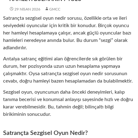
29 NISAN 2026
GMCC
Satrançta sezgisel oyun nedir sorusu, özellikle orta ve ileri
seviyedeki oyuncular için kritik bir konudur. Birçok oyuncu
her hamleyi hesaplamaya çalışır, ancak güçlü oyuncular bazı
hamleleri neredeyse anında bulur. Bu durum “sezgi” olarak
adlandırılır.
Antalya satranç eğitimi alan öğrencilerde sık görülen bir
durum, her pozisyonda uzun uzun hesaplama yapmaya
çalışmaktır. Oysa satrançta sezgisel oyun nedir sorusunun
cevabı, doğru hamleyi bazen hesaplamadan da bulabilmektir.
Sezgisel oyun, oyuncunun daha önceki deneyimleri, kalıp
tanıma becerisi ve konumsal anlayışı sayesinde hızlı ve doğru
karar verebilmesidir. Bu, tahmin değil; bilinçaltı bilgi
birikiminin sonucudur.
Satrançta Sezgisel Oyun Nedir?