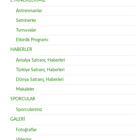
ETKİNLİKLERİMİZ
Antrenmanlar
Seminerler
Turnuvalar
Etkinlik Programı
HABERLER
Antalya Satranç Haberleri
Türkiye Satranç Haberleri
Dünya Satranç Haberleri
Makaleler
SPORCULAR
Sporcularımız
GALERİ
Fotoğraflar
Videolar