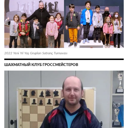
2022 Yeni Yıl Yaş Grupları Satranç Turnuvası
ШАХМАТНЫЙ КЛУБ ГРОССМЕЙСТЕРОВ