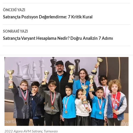
Yazı
ÖNCEKI YAZI
dolaşımı
Satrançta Pozisyon Değerlendirme: 7 Kritik Kural
SONRAKI YAZI
Satrançta Varyant Hesaplama Nedir? Doğru Analizin 7 Adımı
2022 Agora AVM Satranç Turnuvası