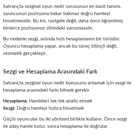
Satrançta sezgisel oyun nedir sorusunun en basit tanımı,
oyuncunun pozisyona bakar bakmaz doğru hamleyi
hissetmesidir. Bu his, rastgele değil; daha önce öğrenilmiş
binlerce pozisyonun zihindeki yansımasıdır.
Bu nedenle sezgi, aslında hızlı hesaplamanın bir türüdür.
Oyuncu hesaplama yapar, ancak bu süreç bilinçli değil,
otomatik gerçekleşir.
Sezgi ve Hesaplama Arasındaki Fark
Satrançta sezgisel oyun nedir konusunu anlamak için sezgi ile
hesaplama arasındaki farkı bilmek gerekir.
Hesaplama:
Hamleleri tek tek analiz etmek
Sezgi:
Doğru hamleyi hızlıca hissetmek
Güçlü oyuncular bu iki yöntemi birlikte kullanır. Önce sezgi
ile aday hamle bulur, sonra hesaplama ile doğrular.