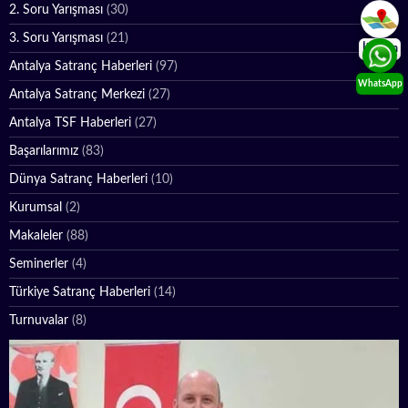
2. Soru Yarışması
(30)
3. Soru Yarışması
(21)
İletişim
Antalya Satranç Haberleri
(97)
WhatsApp
Antalya Satranç Merkezi
(27)
Antalya TSF Haberleri
(27)
Başarılarımız
(83)
Dünya Satranç Haberleri
(10)
Kurumsal
(2)
Makaleler
(88)
Seminerler
(4)
Türkiye Satranç Haberleri
(14)
Turnuvalar
(8)