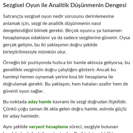
Sezgisel Oyun ile Analitik Düşünmenin Dengesi
Satrançta sezgisel oyun nedir sorusunu derinlemesine
anlamak için, sezgi ile analitik düşünmenin nasıl
dengelendiğini bilmek gerekir. Birçok oyuncu ya tamamen
hesaplamaya odaklanır ya da sadece sezgilerine güvenir. Oysa
gerçek gelişim, bu iki yaklaşımın doğru şekilde
birleştirilmesiyle mümkün olur.
Örneğin bir pozisyonda hızlıca bir hamle aklınıza geliyorsa, bu
genellikle sezginizin doğru çalıştığını gösterir. Ancak bu
hamleyi hemen oynamak yerine kısa bir hesaplama ile
doğrulamak gerekir. Bu yaklaşım, hem hataları azaltır hem de
güvenli oyun sağlar.
Bu noktada
aday hamle
kavramı ile sezgi doğrudan ilişkilidir.
Çünkü çoğu zaman ilk akla gelen doğru hamle, aslında güçlü
bir aday hamledir.
Aynı şekilde
varyant hesaplama
süreci, sezgiyle bulunan