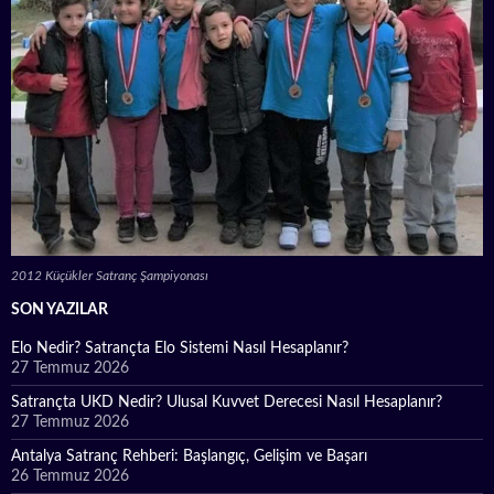
2012 Küçükler Satranç Şampiyonası
SON YAZILAR
Elo Nedir? Satrançta Elo Sistemi Nasıl Hesaplanır?
27 Temmuz 2026
Satrançta UKD Nedir? Ulusal Kuvvet Derecesi Nasıl Hesaplanır?
27 Temmuz 2026
Antalya Satranç Rehberi: Başlangıç, Gelişim ve Başarı
26 Temmuz 2026