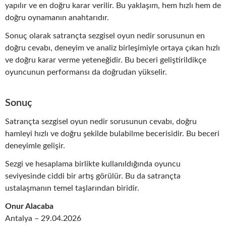
yapılır ve en doğru karar verilir. Bu yaklaşım, hem hızlı hem de
doğru oynamanın anahtarıdır.
Sonuç olarak satrançta sezgisel oyun nedir sorusunun en
doğru cevabı, deneyim ve analiz birleşimiyle ortaya çıkan hızlı
ve doğru karar verme yeteneğidir. Bu beceri geliştirildikçe
oyuncunun performansı da doğrudan yükselir.
Sonuç
Satrançta sezgisel oyun nedir sorusunun cevabı, doğru
hamleyi hızlı ve doğru şekilde bulabilme becerisidir. Bu beceri
deneyimle gelişir.
Sezgi ve hesaplama birlikte kullanıldığında oyuncu
seviyesinde ciddi bir artış görülür. Bu da satrançta
ustalaşmanın temel taşlarından biridir.
Onur Alacaba
Antalya – 29.04.2026