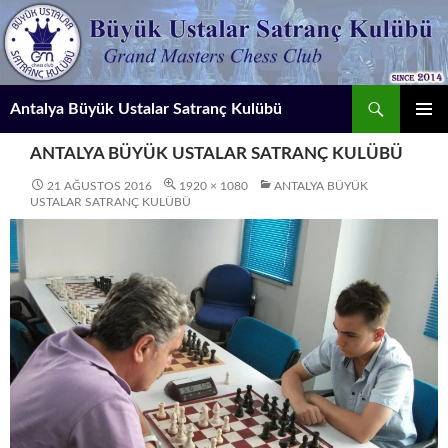
İçeriğe
atla
Ara
Antalya Büyük Ustalar Satranç Kulübü
BIRINCI
ANTALYA BÜYÜK USTALAR SATRANÇ KULÜBÜ
MENÜ
21 AĞUSTOS 2016
1920 × 1080
ANTALYA BÜYÜK
USTALAR SATRANÇ KULÜBÜ