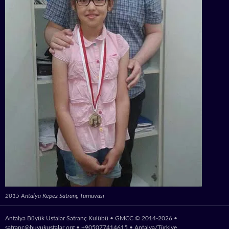
2015 Antalya Kepez Satranç Turnuvası
Antalya Büyük Ustalar Satranç Kulübü • GMCC © 2014-2026 •
satranc@buyukustalar.org
• +905077414615 • Antalya/Türkiye