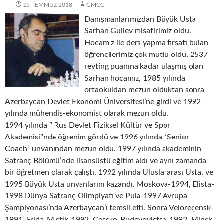
25 TEMMUZ 2018
GMCC
Danışmanlarımızdan Büyük Usta
Sarhan Guliev misafirimiz oldu.
Hocamız ile ders yapma fırsatı bulan
öğrencilerimiz çok mutlu oldu. 2537
reyting puanına kadar ulaşmış olan
Sarhan hocamız,
1985 yılında
ortaokuldan mezun olduktan sonra
Azerbaycan Devlet Ekonomi Üniversitesi’ne girdi ve 1992
yılında mühendis-ekonomist olarak mezun oldu.
1994 yılında ” Rus Devlet Fiziksel Kültür ve Spor
Akademisi”nde öğrenim gördü ve 1996 yılında “Senior
Coach” unvanından mezun oldu. 1997 yılında akademinin
Satranç Bölümü’nde lisansüstü eğitim aldı ve aynı zamanda
bir öğretmen olarak çalıştı. 1992 yılında Uluslararası Usta, ve
1995 Büyük Usta unvanlarını kazandı. Moskova-1994, Elista-
1998 Dünya Satranç Olimpiyatı ve Pula-1997 Avrupa
Şampiyonası’nda Azerbaycan’ı temsil etti. Sonra Veloreçensk-
1991, Frida-Mistik-1992, Çessko-Budoyovistsa-1992, Minsk-