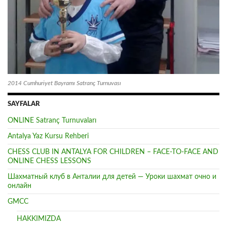
2014 Cumhuriyet Bayramı Satranç Turnuvası
SAYFALAR
ONLINE Satranç Turnuvaları
Antalya Yaz Kursu Rehberi
CHESS CLUB IN ANTALYA FOR CHILDREN – FACE-TO-FACE AND
ONLINE CHESS LESSONS
Шахматный клуб в Анталии для детей — Уроки шахмат очно и
онлайн
GMCC
HAKKIMIZDA