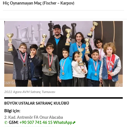
Hiç Oynanmayan Maç (Fischer – Karpov)
2022 Agora AVM Satranç Turnuvası
BÜYÜK USTALAR SATRANÇ KULÜBÜ
Bilgi için:
2. Kad. Antrenör FA
.
Onur
.
Alacaba
✆
GSM:
+90 507 741 46 15
WhatsApp⬈