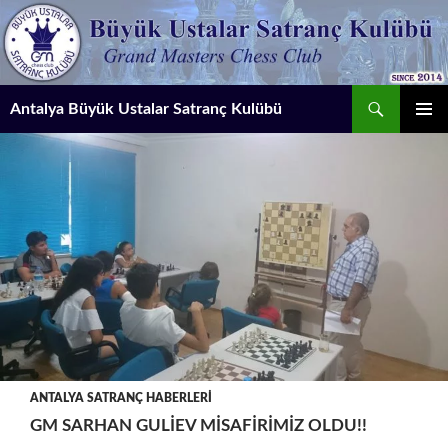
İçeriğe
atla
Ara
Antalya Büyük Ustalar Satranç Kulübü
BIRINCI
MENÜ
ANTALYA SATRANÇ HABERLERI
GM SARHAN GULIEV MISAFIRIMIZ OLDU!!