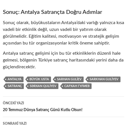
Sonuç: Antalya Satrançta Doğru Adımlar
Sonuç olarak, büyükustaların Antalya’daki varlığı yalnızca kısa
vadeli bir etkinlik değil, uzun vadeli bir yatırım olarak
görülmelidir. Eğitim kalitesi, motivasyon ve stratejik gelişim
açısından bu tür organizasyonlar kritik öneme sahiptir.
Antalya satranç gelişimi için bu tür etkinliklerin düzenli hale
gelmesi, bölgenin Türkiye satranç haritasındaki yerini daha da
güçlendirecektir.
ANTALYA
BÜYÜK USTA
SARHAN GULIEV
SARKHAN GULIYEV
SATRANÇ
SƏRXAN QULIYEV
САРХАН ГУЛИЕВ
Yazı
ÖNCEKI YAZI
dolaşımı
20 Temmuz Dünya Satranç Günü Kutlu Olsun!
SONRAKI YAZI