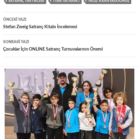
SATRANÇ TAKTIKLERI
TÜRK SATRANCI
YAĞIZ KAAN ERDOĞMUŞ
Yazı
ÖNCEKI YAZI
dolaşımı
Stefan Zweig Satranç Kitabı İncelemesi
SONRAKI YAZI
Çocuklar İçin ONLINE Satranç Turnuvalarının Önemi