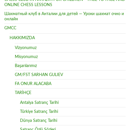
ONLINE CHESS LESSONS
Шахматный клуб в Анталии для детей — Уроки шахмат очно и
онлайн
GMCC
HAKKIMIZDA
Vizyonumuz
Misyonumuz
Başarılarımız
GM/FST SARHAN GULIEV
FA ONUR ALACABA
TARİHÇE
Antalya Satranç Tarihi
Türkiye Satranç Tarihi
Dünya Satranç Tarihi
Satranç Özlü Sözleri