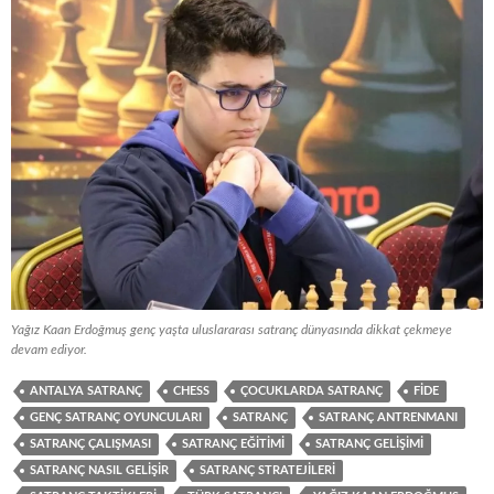
Yağız Kaan Erdoğmuş genç yaşta uluslararası satranç dünyasında dikkat çekmeye
devam ediyor.
ANTALYA SATRANÇ
CHESS
ÇOCUKLARDA SATRANÇ
FIDE
GENÇ SATRANÇ OYUNCULARI
SATRANÇ
SATRANÇ ANTRENMANI
SATRANÇ ÇALIŞMASI
SATRANÇ EĞITIMI
SATRANÇ GELIŞIMI
SATRANÇ NASIL GELIŞIR
SATRANÇ STRATEJILERI