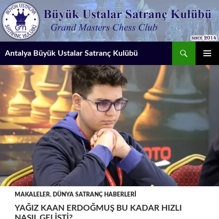
İçeriğe
atla
Ara
Antalya Büyük Ustalar Satranç Kulübü
BIRINCI
MENÜ
MAKALELER
,
DÜNYA SATRANÇ HABERLERI
YAĞIZ KAAN ERDOĞMUŞ BU KADAR HIZLI
NASIL GELIŞTI?