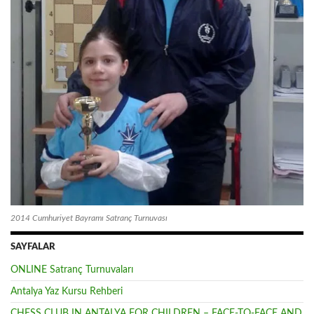
2014 Cumhuriyet Bayramı Satranç Turnuvası
SAYFALAR
ONLINE Satranç Turnuvaları
Antalya Yaz Kursu Rehberi
CHESS CLUB IN ANTALYA FOR CHILDREN – FACE-TO-FACE AND