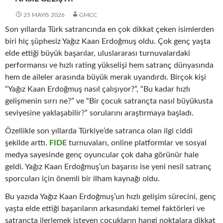
25 MAYIS 2026
GMCC
Son yıllarda Türk satrancında en çok dikkat çeken isimlerden
biri hiç şüphesiz Yağız Kaan Erdoğmuş oldu. Çok genç yaşta
elde ettiği büyük başarılar, uluslararası turnuvalardaki
performansı ve hızlı rating yükselişi hem satranç dünyasında
hem de aileler arasında büyük merak uyandırdı. Birçok kişi
“Yağız Kaan Erdoğmuş nasıl çalışıyor?”, “Bu kadar hızlı
gelişmenin sırrı ne?” ve “Bir çocuk satrançta nasıl büyükusta
seviyesine yaklaşabilir?” sorularını araştırmaya başladı.
Özellikle son yıllarda Türkiye’de satranca olan ilgi ciddi
şekilde arttı.
FIDE
turnuvaları, online platformlar ve sosyal
medya sayesinde genç oyuncular çok daha görünür hale
geldi. Yağız Kaan Erdoğmuş’un başarısı ise yeni nesil satranç
sporcuları için önemli bir ilham kaynağı oldu.
Bu yazıda Yağız Kaan Erdoğmuş’un hızlı gelişim sürecini, genç
yaşta elde ettiği başarıların arkasındaki temel faktörleri ve
satrançta ilerlemek isteyen çocukların hangi noktalara dikkat