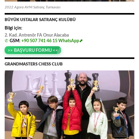
2022 Agora AVM Satranç Turnuvası
BÜYÜK USTALAR SATRANÇ KULÜBÜ
Bilgi için:
2. Kad. Antrenör FA
.
Onur
.
Alacaba
✆
GSM:
+90 507 741 46 15
WhatsApp⬈
>> BAŞVURU FORMU <<
GRANDMASTERS CHESS CLUB