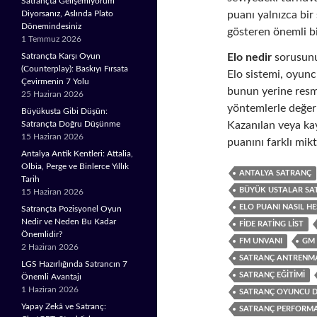
Satrançta Gelişemiyorum
puanı yalnızca bir
Diyorsanız, Aslında Plato
Dönemindesiniz
gösteren önemli bi
1 Temmuz 2026
Elo nedir
sorusunun
Satrançta Karşı Oyun
(Counterplay): Baskıyı Fırsata
Elo sistemi, oyunc
Çevirmenin 7 Yolu
bunun yerine resmi
25 Haziran 2026
yöntemlerle değer
Büyükusta Gibi Düşün:
Kazanılan veya kay
Satrançta Doğru Düşünme
15 Haziran 2026
puanını farklı mikt
Antalya Antik Kentleri: Attalia,
Olbia, Perge ve Binlerce Yıllık
ANTALYA SATRANÇ
Tarih
BÜYÜK USTALAR SA
15 Haziran 2026
ELO PUANI NASIL H
Satrançta Pozisyonel Oyun
Nedir ve Neden Bu Kadar
FIDE RATING LIST
Önemlidir?
FM UNVANI
GM 
2 Haziran 2026
SATRANÇ ANTRENM
LGS Hazırlığında Satrancın 7
SATRANÇ EĞITIMI
Önemli Avantajı
1 Haziran 2026
SATRANÇ OYUNCU D
Yapay Zekâ ve Satranç:
SATRANÇ PERFORMA