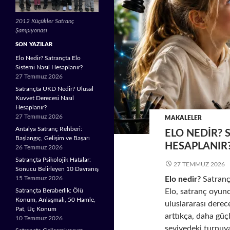
2012 Küçükler Satranç
Şampiyonası
SON YAZILAR
Elo Nedir? Satrançta Elo
Sistemi Nasıl Hesaplanır?
27 Temmuz 2026
Satrançta UKD Nedir? Ulusal
Kuvvet Derecesi Nasıl
Hesaplanır?
27 Temmuz 2026
MAKALELER
Antalya Satranç Rehberi:
ELO NEDIR? 
Başlangıç, Gelişim ve Başarı
HESAPLANIR
26 Temmuz 2026
Satrançta Psikolojik Hatalar:
27 TEMMUZ 2026
Sonucu Belirleyen 10 Davranış
Elo nedir?
Satranç 
15 Temmuz 2026
Elo, satranç oyunc
Satrançta Beraberlik: Ölü
Konum, Anlaşmalı, 50 Hamle,
uluslararası derec
Pat, Üç Konum
arttıkça, daha güç
10 Temmuz 2026
seviyedeki turnuv