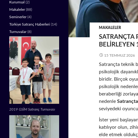
Kurumsal
(2)
Makaleler
(88)
Seminerler
(4)
Türkiye Satranç Haberleri
(14)
MAKALELER
Turnuvalar
(8)
SATRANÇTA 
BELIRLEYEN 
15 TEMMUZ 2026
Satrançta teknik bi
psikolojik dayanık
biridir. Birçok oy
psikolojik nedenle
beraberliği zorlay
nedenle
Satrançta
seviyedeki oyuncu
2019 GSİM Satranç Turnuvası
İster yeni başlayan
katılıyor olun, zih
elde etmek oldukça