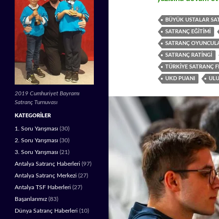
BÜYÜK USTALAR SA
SATRANÇ EĞITIMI
SATRANÇ OYUNCUL
SATRANÇ RATINGI
TÜRKIYE SATRANÇ 
UKD PUANI
ULU
2019 Cumhuriyet Bayramı
Satranç Turnuvası
KATEGORILER
1. Soru Yarışması
(30)
2. Soru Yarışması
(30)
3. Soru Yarışması
(21)
Antalya Satranç Haberleri
(97)
Antalya Satranç Merkezi
(27)
Antalya TSF Haberleri
(27)
Başarılarımız
(83)
Dünya Satranç Haberleri
(10)