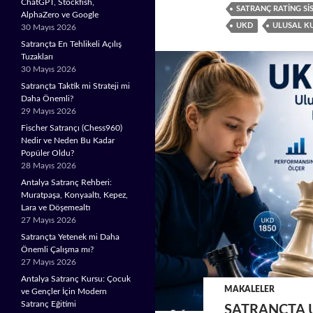
ChatGPT, Stockfish,
SATRANÇ RATING SI
AlphaZero ve Google
UKD
ULUSAL K
30 Mayıs 2026
Satrançta En Tehlikeli Açılış
Tuzakları
30 Mayıs 2026
Satrançta Taktik mi Strateji mi
Daha Önemli?
29 Mayıs 2026
Fischer Satrançı (Chess960)
Nedir ve Neden Bu Kadar
Popüler Oldu?
28 Mayıs 2026
Antalya Satranç Rehberi:
Muratpaşa, Konyaaltı, Kepez,
Lara ve Döşemealtı
27 Mayıs 2026
Satrançta Yetenek mi Daha
Önemli Çalışma mı?
27 Mayıs 2026
Antalya Satranç Kursu: Çocuk
MAKALELER
ve Gençler İçin Modern
Satranç Eğitimi
SATRANÇTA 