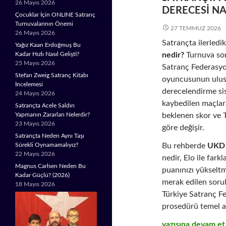
26 Mayıs 2026
DERECESI NA
Çocuklar İçin ONLINE Satranç
Turnuvalarının Önemi
27 TEMMUZ 2026
26 Mayıs 2026
Satrançta ilerledi
Yağız Kaan Erdoğmuş Bu
nedir?
Turnuva son
Kadar Hızlı Nasıl Gelişti?
25 Mayıs 2026
Satranç Federasyo
Stefan Zweig Satranç Kitabı
oyuncusunun ulusa
İncelemesi
derecelendirme si
24 Mayıs 2026
kaybedilen maçlara
Satrançta Acele Saldırı
beklenen skor ve 
Yapmanın Zararları Nelerdir?
23 Mayıs 2026
göre değişir.
Satrançta Neden Aynı Taşı
Bu rehberde
UKD 
Sürekli Oynamamalıyız?
22 Mayıs 2026
nedir, Elo ile fark
Magnus Carlsen Neden Bu
puanınızı yükseltm
Kadar Güçlü? (2026)
merak edilen sorula
18 Mayıs 2026
Türkiye Satranç 
prosedürü temel al
Satrançta UKD Ned
yazısına devam e