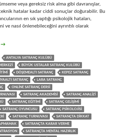
çümseme veya gereksiz risk alma gibi davranışlar,
teknik hatalar kadar ciddi sonuçlar doğurabilir. Bu
cularının en sık yaptığı psikolojik hataları,
i ve nasıl önlenebileceğini ayrıntılı olarak
jik Hatalar: Sonucu Belirleyen 10 Davranış
t
→
ANTALYA SATRANÇ KULÜBÜ
MERKEZI
BÜYÜK USTALAR SATRANÇ KULÜBÜ
TIMI
DÖŞEMEALTI SATRANÇ
KEPEZ SATRANÇ
YAALTI SATRANÇ
LARA SATRANÇ
NÇ
ONLINE SATRANÇ DERSI
URNUVASI
SATRANÇ AKADEMISI
SATRANÇ ANALIZI
RÜ
SATRANÇ EĞITIMI
SATRANÇ GELIŞIMI
SATRANÇ OYUNCUSU
SATRANÇ PSIKOLOJISI
ERI
SATRANÇ TURNUVASI
SATRANÇTA DIKKAT
YAPMAMAK
SATRANÇTA KARAR VERME
NTRASYON
SATRANÇTA MENTAL HAZIRLIK