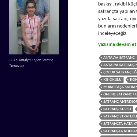
baskısı, rakibi kü
satrançta yapılan 
yazıda satranç oyun
bunların nedenlerin
inceleyeceğiz.
Satrançta Psikolo
yazısına devam e
ANTALYA SATRANÇ
2015 Antalya Kepez Satranç
ANTALYA SATRANÇ 
Turnuvası
ÇOCUK SATRANÇ EĞI
KIŞ OKULU
KON
MURATPAŞA SATRA
ONLINE SATRANÇ T
SATRANÇ ANTRENÖ
SATRANÇ KURSU
SATRANÇ STRATEJIL
SATRANÇTA HATA 
SATRANÇTA KONSA