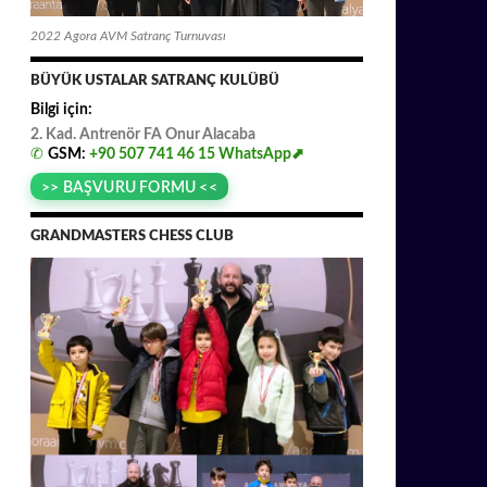
2022 Agora AVM Satranç Turnuvası
BÜYÜK USTALAR SATRANÇ KULÜBÜ
Bilgi için:
2. Kad. Antrenör FA
.
Onur
.
Alacaba
✆
GSM:
+90 507 741 46 15
WhatsApp⬈
>> BAŞVURU FORMU <<
GRANDMASTERS CHESS CLUB