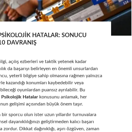
PSIKOLOJIK HATALAR: SONUCU
10 DAVRANIŞ
lgi, açılış ezberleri ve taktik yetenek kadar
lılık da başarıyı belirleyen en önemli unsurlardan
uncu, yeterli bilgiye sahip olmasına rağmen yalnızca
rle kazandığı konumları kaybedebilir veya
abileceği oyunlardan puansız ayrılabilir. Bu
 Psikolojik Hatalar
konusunu anlamak, her
nun gelişimi açısından büyük önem taşır.
 bir sporcu olun ister uzun yıllardır turnuvalara
insel dayanıklılığınızı geliştirmeden kalıcı başarı
 zordur. Dikkat dağınıklığı, aşırı özgüven, zaman