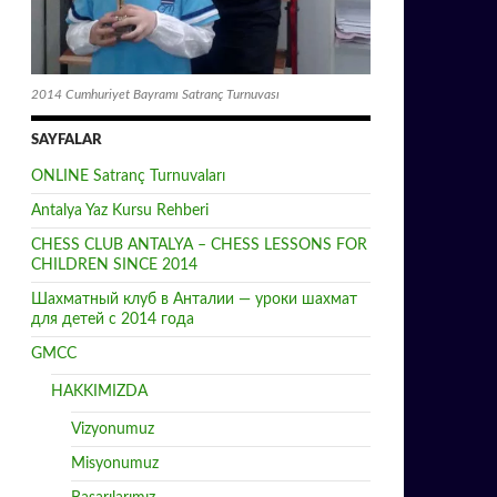
2014 Cumhuriyet Bayramı Satranç Turnuvası
SAYFALAR
ONLINE Satranç Turnuvaları
Antalya Yaz Kursu Rehberi
CHESS CLUB ANTALYA – CHESS LESSONS FOR
CHILDREN SINCE 2014
Шахматный клуб в Анталии — уроки шахмат
для детей с 2014 года
GMCC
HAKKIMIZDA
Vizyonumuz
Misyonumuz