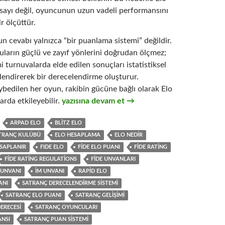
 sayı değil, oyuncunun uzun vadeli performansını
r ölçüttür.
 cevabı yalnızca “bir puanlama sistemi” değildir.
uların güçlü ve zayıf yönlerini doğrudan ölçmez;
 turnuvalarda elde edilen sonuçları istatistiksel
lendirerek bir derecelendirme oluşturur.
bedilen her oyun, rakibin gücüne bağlı olarak Elo
Elo Nedir? Satrançta Elo Sistemi Nasıl Hesapla
arda etkileyebilir.
yazısına devam et
→
ARPAD ELO
BLITZ ELO
TRANÇ KULÜBÜ
ELO HESAPLAMA
ELO NEDIR
ESAPLANIR
FIDE ELO
FIDE ELO PUANI
FIDE RATING
FIDE RATING REGULATIONS
FIDE UNVANLARI
UNVANI
IM UNVANI
RAPID ELO
ANI
SATRANÇ DERECELENDIRME SISTEMI
SATRANÇ ELO PUANI
SATRANÇ GELIŞIMI
ERECESI
SATRANÇ OYUNCULARI
NSI
SATRANÇ PUAN SISTEMI