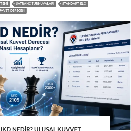
STEMI
SATRANÇ TURNUVALARI
STANDART ELO
UVVET DERECESI
UKD NEDIR? ULUSAL KUVVET