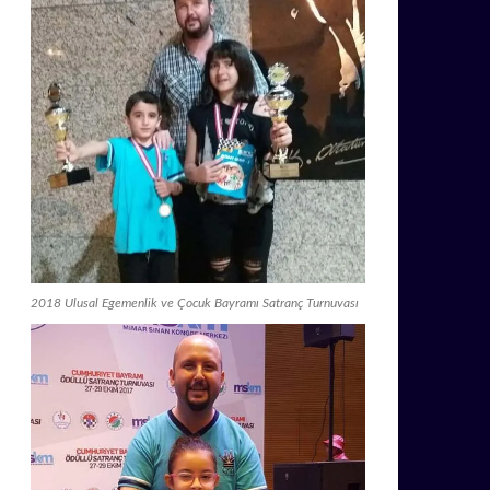
2018 Ulusal Egemenlik ve Çocuk Bayramı Satranç Turnuvası