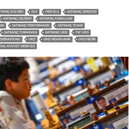
TRANÇ KULÜBÜ
ELO
FIDE ELO
SATRANÇ DERECESI
SATRANÇ GELIŞIMI
SATRANÇ KURALLARI
ARI
SATRANÇ PERFORMANSI
SATRANÇ PUANI
SATRANÇ TURNUVASI
SATRANÇ UKD
TSF UKD
FEDERASYONU
UKD
UKD HESAPLAMA
UKD NEDIR
SAL KUVVET DERECESI