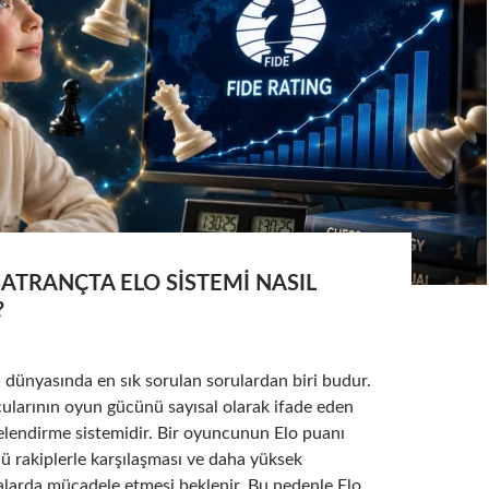
SATRANÇTA ELO SISTEMI NASIL
?
dünyasında en sık sorulan sorulardan biri budur.
ularının oyun gücünü sayısal olarak ifade eden
elendirme sistemidir. Bir oyuncunun Elo puanı
lü rakiplerle karşılaşması ve daha yüksek
alarda mücadele etmesi beklenir. Bu nedenle Elo