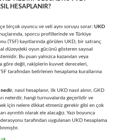
SIL HESAPLANIR?
kçe birçok oyuncu ve veli aynı soruyu sorar:
UKD
uçlarında, sporcu profillerinde ve Türkiye
nu (TSF) kayıtlarında görülen UKD, bir satranç
l düzeydeki oyun gücünü gösteren sayısal
stemidir. Bu puan yalnızca kazanılan veya
 göre değil, rakiplerin kuvvet dereceleri,
TSF tarafından belirlenen hesaplama kurallarına
nedir
, nasıl hesaplanır, ilk UKD nasıl alınır, GKD
ları nelerdir, hangi turnuvalarda geçerlidir ve
ek için nelere dikkat etmeniz gerekir gibi en çok
rı ayrıntılı olarak ele alacağız. Yazı boyunca
Federasyonu tarafından uygulanan UKD hesaplama
ınmıştır.
ir? Ulusal Kuvvet Derecesi Nasıl Hesaplanır?
t
→