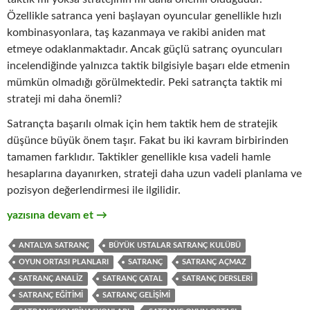
Özellikle satranca yeni başlayan oyuncular genellikle hızlı
kombinasyonlara, taş kazanmaya ve rakibi aniden mat
etmeye odaklanmaktadır. Ancak güçlü satranç oyuncuları
incelendiğinde yalnızca taktik bilgisiyle başarı elde etmenin
mümkün olmadığı görülmektedir. Peki satrançta taktik mi
strateji mi daha önemli?
Satrançta başarılı olmak için hem taktik hem de stratejik
düşünce büyük önem taşır. Fakat bu iki kavram birbirinden
tamamen farklıdır. Taktikler genellikle kısa vadeli hamle
hesaplarına dayanırken, strateji daha uzun vadeli planlama ve
pozisyon değerlendirmesi ile ilgilidir.
Satrançta Taktik mi Strateji mi Daha Önemli?
yazısına devam et
→
ANTALYA SATRANÇ
BÜYÜK USTALAR SATRANÇ KULÜBÜ
OYUN ORTASI PLANLARI
SATRANÇ
SATRANÇ AÇMAZ
SATRANÇ ANALIZ
SATRANÇ ÇATAL
SATRANÇ DERSLERI
SATRANÇ EĞITIMI
SATRANÇ GELIŞIMI