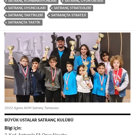
SATRANÇ KOMBINASYONLARI
SATRANÇ OYUN ORTASI
SATRANÇ OYUNCULARI
SATRANÇ STRATEJILERI
SATRANÇ TAKTIKLERI
SATRANÇTA STRATEJI
SATRANÇTA TAKTIK
2022 Agora AVM Satranç Turnuvası
BÜYÜK USTALAR SATRANÇ KULÜBÜ
Bilgi için: