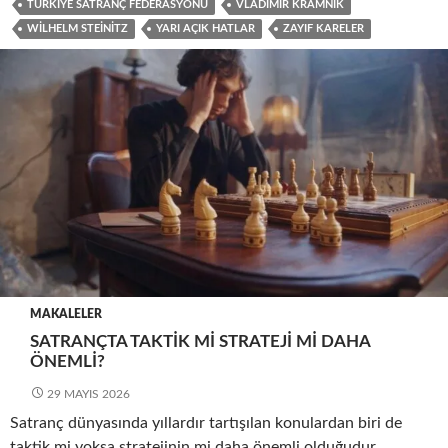
TÜRKIYE SATRANÇ FEDERASYONU
VLADIMIR KRAMNIK
WILHELM STEINITZ
YARI AÇIK HATLAR
ZAYIF KARELER
MAKALELER
SATRANÇTA TAKTIK MI STRATEJI MI DAHA
ÖNEMLI?
29 MAYIS 2026
Satranç dünyasında yıllardır tartışılan konulardan biri de
taktik mi yoksa stratejinin mi daha önemli olduğudur.