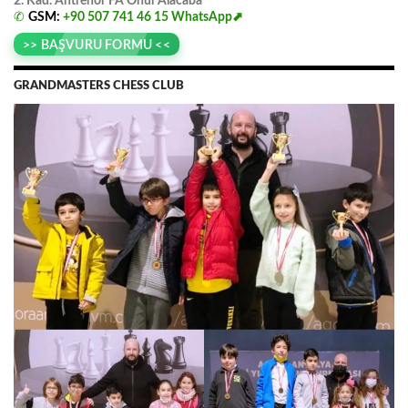
2. Kad. Antrenör FA
.
Onur
.
Alacaba
✆
GSM:
+90 507 741 46 15
WhatsApp⬈
>> BAŞVURU FORMU <<
GRANDMASTERS CHESS CLUB