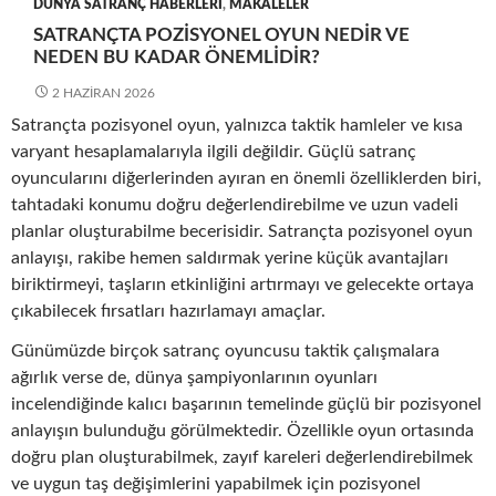
DÜNYA SATRANÇ HABERLERI
,
MAKALELER
SATRANÇTA POZISYONEL OYUN NEDIR VE
NEDEN BU KADAR ÖNEMLIDIR?
2 HAZIRAN 2026
Satrançta pozisyonel oyun, yalnızca taktik hamleler ve kısa
varyant hesaplamalarıyla ilgili değildir. Güçlü satranç
oyuncularını diğerlerinden ayıran en önemli özelliklerden biri,
tahtadaki konumu doğru değerlendirebilme ve uzun vadeli
planlar oluşturabilme becerisidir. Satrançta pozisyonel oyun
anlayışı, rakibe hemen saldırmak yerine küçük avantajları
biriktirmeyi, taşların etkinliğini artırmayı ve gelecekte ortaya
çıkabilecek fırsatları hazırlamayı amaçlar.
Günümüzde birçok satranç oyuncusu taktik çalışmalara
ağırlık verse de, dünya şampiyonlarının oyunları
incelendiğinde kalıcı başarının temelinde güçlü bir pozisyonel
anlayışın bulunduğu görülmektedir. Özellikle oyun ortasında
doğru plan oluşturabilmek, zayıf kareleri değerlendirebilmek
ve uygun taş değişimlerini yapabilmek için pozisyonel