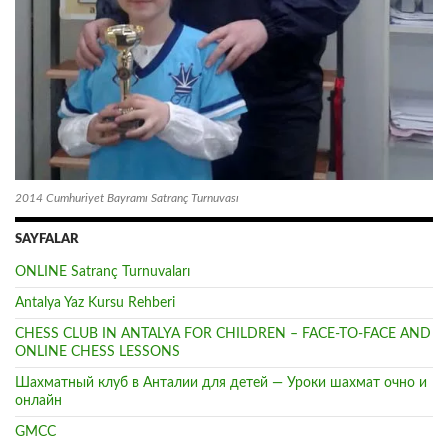
2014 Cumhuriyet Bayramı Satranç Turnuvası
SAYFALAR
ONLINE Satranç Turnuvaları
Antalya Yaz Kursu Rehberi
CHESS CLUB IN ANTALYA FOR CHILDREN – FACE-TO-FACE AND
ONLINE CHESS LESSONS
Шахматный клуб в Анталии для детей — Уроки шахмат очно и
онлайн
GMCC