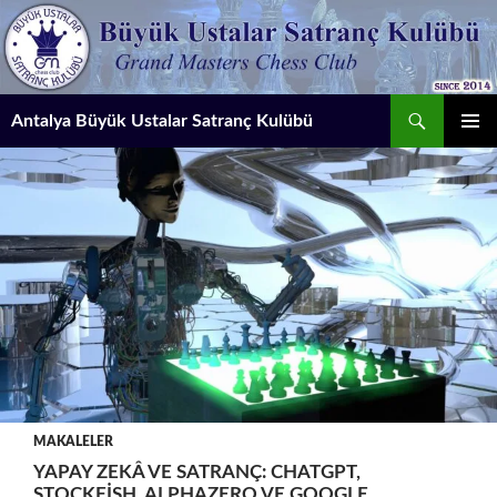
İçeriğe
atla
Ara
Antalya Büyük Ustalar Satranç Kulübü
BIRINCI
MENÜ
MAKALELER
YAPAY ZEKÂ VE SATRANÇ: CHATGPT,
STOCKFISH, ALPHAZERO VE GOOGLE