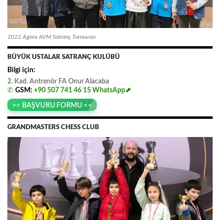
2022 Agora AVM Satranç Turnuvası
BÜYÜK USTALAR SATRANÇ KULÜBÜ
Bilgi için:
2. Kad. Antrenör FA
.
Onur
.
Alacaba
✆
GSM:
+90 507 741 46 15
WhatsApp⬈
>> BAŞVURU FORMU <<
GRANDMASTERS CHESS CLUB