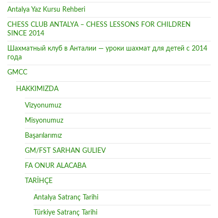
Antalya Yaz Kursu Rehberi
CHESS CLUB ANTALYA – CHESS LESSONS FOR CHILDREN
SINCE 2014
Шахматный клуб в Анталии — уроки шахмат для детей с 2014
года
GMCC
HAKKIMIZDA
Vizyonumuz
Misyonumuz
Başarılarımız
GM/FST SARHAN GULIEV
FA ONUR ALACABA
TARİHÇE
Antalya Satranç Tarihi
Türkiye Satranç Tarihi