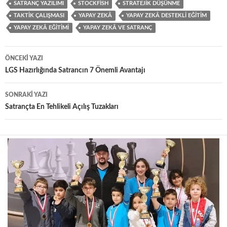
SATRANÇ YAZILIMI
STOCKFISH
STRATEJIK DÜŞÜNME
TAKTIK ÇALIŞMASI
YAPAY ZEKÂ
YAPAY ZEKÂ DESTEKLI EĞITIM
YAPAY ZEKÂ EĞITIMI
YAPAY ZEKÂ VE SATRANÇ
Yazı
ÖNCEKI YAZI
dolaşımı
LGS Hazırlığında Satrancın 7 Önemli Avantajı
SONRAKI YAZI
Satrançta En Tehlikeli Açılış Tuzakları