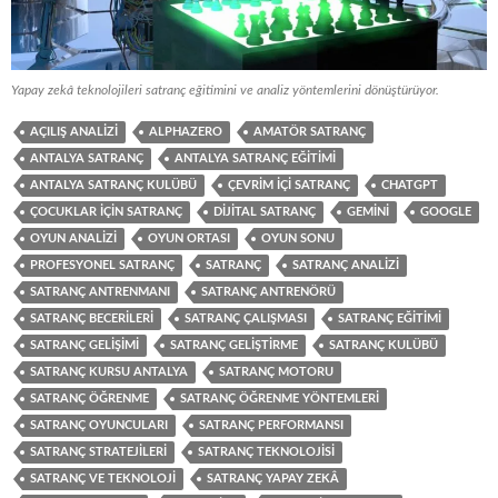
Yapay zekâ teknolojileri satranç eğitimini ve analiz yöntemlerini dönüştürüyor.
AÇILIŞ ANALIZI
ALPHAZERO
AMATÖR SATRANÇ
ANTALYA SATRANÇ
ANTALYA SATRANÇ EĞITIMI
ANTALYA SATRANÇ KULÜBÜ
ÇEVRIM IÇI SATRANÇ
CHATGPT
ÇOCUKLAR IÇIN SATRANÇ
DIJITAL SATRANÇ
GEMINI
GOOGLE
OYUN ANALIZI
OYUN ORTASI
OYUN SONU
PROFESYONEL SATRANÇ
SATRANÇ
SATRANÇ ANALIZI
SATRANÇ ANTRENMANI
SATRANÇ ANTRENÖRÜ
SATRANÇ BECERILERI
SATRANÇ ÇALIŞMASI
SATRANÇ EĞITIMI
SATRANÇ GELIŞIMI
SATRANÇ GELIŞTIRME
SATRANÇ KULÜBÜ
SATRANÇ KURSU ANTALYA
SATRANÇ MOTORU
SATRANÇ ÖĞRENME
SATRANÇ ÖĞRENME YÖNTEMLERI
SATRANÇ OYUNCULARI
SATRANÇ PERFORMANSI
SATRANÇ STRATEJILERI
SATRANÇ TEKNOLOJISI
SATRANÇ VE TEKNOLOJI
SATRANÇ YAPAY ZEKÂ