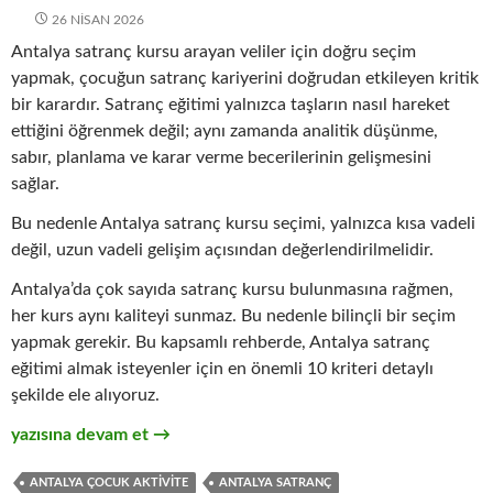
26 NISAN 2026
Antalya satranç kursu arayan veliler için doğru seçim
yapmak, çocuğun satranç kariyerini doğrudan etkileyen kritik
bir karardır. Satranç eğitimi yalnızca taşların nasıl hareket
ettiğini öğrenmek değil; aynı zamanda analitik düşünme,
sabır, planlama ve karar verme becerilerinin gelişmesini
sağlar.
Bu nedenle Antalya satranç kursu seçimi, yalnızca kısa vadeli
değil, uzun vadeli gelişim açısından değerlendirilmelidir.
Antalya’da çok sayıda satranç kursu bulunmasına rağmen,
her kurs aynı kaliteyi sunmaz. Bu nedenle bilinçli bir seçim
yapmak gerekir. Bu kapsamlı rehberde, Antalya satranç
eğitimi almak isteyenler için en önemli 10 kriteri detaylı
şekilde ele alıyoruz.
Antalya Satranç Kursu Seçimi: 2026 İçin 10 Kritik Kriter
yazısına devam et
→
ANTALYA ÇOCUK AKTIVITE
ANTALYA SATRANÇ