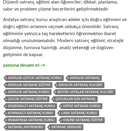
Düzenli satranç eğitimi alan öğrenciler; dikkat, planlama,
sabır ve problem çözme becerilerini geliştirmektedir.
Antalya satranç kursu araştıran aileler için doğru eğitmeni ve
doğru eğitim ortamını seçmek oldukça önemlidir. Satranç
eğitiminin yalnızca taş hareketlerini öğrenmekten ibaret
olmadığı unutulmamalıdır. Modern satranç eğitimi; stratejik
düşünme, turnuva hazırlığı, analiz yeteneği ve özgüven
gelişimini de kapsar.
Antalya Satranç Rehberi: Muratpaşa, Konyaaltı, Kepez, Lara v
yazısına devam et
→
ANTALYA ÇOCUK SATRANÇ KURSU
ANTALYA SATRANÇ
ANTALYA SATRANÇ EĞITIMI
ANTALYA SATRANÇ KULÜBÜ
ANTALYA SATRANÇ KURSU
BÜYÜK USTALAR SATRANÇ KULÜBÜ
ÇOCUK SATRANÇ EĞITIMI
ÇOCUKLAR IÇIN SATRANÇ
DÖŞEMEALTI SATRANÇ KURSU
KEPEZ SATRANÇ KURSU
KONYAALTI SATRANÇ KURSU
LARA SATRANÇ KURSU
MURATPAŞA SATRANÇ KURSU
ONLINE SATRANÇ EĞITIMI
SATRANÇ ANTRENÖRÜ
SATRANÇ DERSLERI