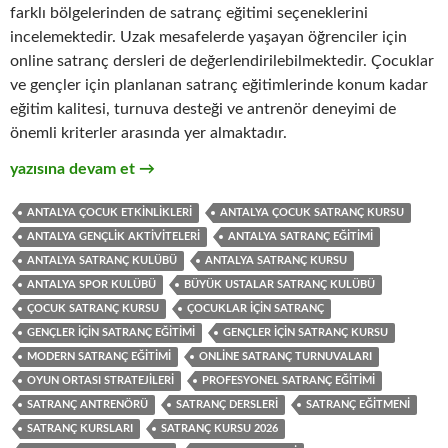
farklı bölgelerinden de satranç eğitimi seçeneklerini
incelemektedir. Uzak mesafelerde yaşayan öğrenciler için
online satranç dersleri de değerlendirilebilmektedir. Çocuklar
ve gençler için planlanan satranç eğitimlerinde konum kadar
eğitim kalitesi, turnuva desteği ve antrenör deneyimi de
önemli kriterler arasında yer almaktadır.
Antalya Satranç Kursu: Çocuk ve Gençler İçin Modern Satranç
yazısına devam et
→
ANTALYA ÇOCUK ETKINLIKLERI
ANTALYA ÇOCUK SATRANÇ KURSU
ANTALYA GENÇLIK AKTIVITELERI
ANTALYA SATRANÇ EĞITIMI
ANTALYA SATRANÇ KULÜBÜ
ANTALYA SATRANÇ KURSU
ANTALYA SPOR KULÜBÜ
BÜYÜK USTALAR SATRANÇ KULÜBÜ
ÇOCUK SATRANÇ KURSU
ÇOCUKLAR IÇIN SATRANÇ
GENÇLER IÇIN SATRANÇ EĞITIMI
GENÇLER IÇIN SATRANÇ KURSU
MODERN SATRANÇ EĞITIMI
ONLINE SATRANÇ TURNUVALARI
OYUN ORTASI STRATEJILERI
PROFESYONEL SATRANÇ EĞITIMI
SATRANÇ ANTRENÖRÜ
SATRANÇ DERSLERI
SATRANÇ EĞITMENI
SATRANÇ KURSLARI
SATRANÇ KURSU 2026