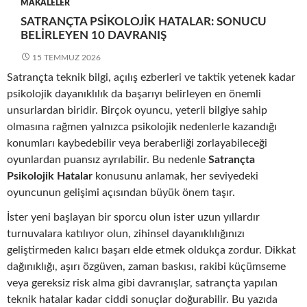
MAKALELER
SATRANÇTA PSIKOLOJIK HATALAR: SONUCU
BELIRLEYEN 10 DAVRANIŞ
15 TEMMUZ 2026
Satrançta teknik bilgi, açılış ezberleri ve taktik yetenek kadar
psikolojik dayanıklılık da başarıyı belirleyen en önemli
unsurlardan biridir. Birçok oyuncu, yeterli bilgiye sahip
olmasına rağmen yalnızca psikolojik nedenlerle kazandığı
konumları kaybedebilir veya beraberliği zorlayabileceği
oyunlardan puansız ayrılabilir. Bu nedenle
Satrançta
Psikolojik Hatalar
konusunu anlamak, her seviyedeki
oyuncunun gelişimi açısından büyük önem taşır.
İster yeni başlayan bir sporcu olun ister uzun yıllardır
turnuvalara katılıyor olun, zihinsel dayanıklılığınızı
geliştirmeden kalıcı başarı elde etmek oldukça zordur. Dikkat
dağınıklığı, aşırı özgüven, zaman baskısı, rakibi küçümseme
veya gereksiz risk alma gibi davranışlar, satrançta yapılan
teknik hatalar kadar ciddi sonuçlar doğurabilir. Bu yazıda