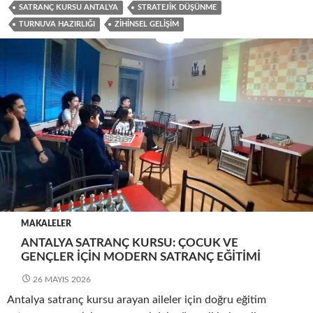
SATRANÇ KURSU ANTALYA
STRATEJIK DÜŞÜNME
TURNUVA HAZIRLIĞI
ZIHINSEL GELIŞIM
MAKALELER
ANTALYA SATRANÇ KURSU: ÇOCUK VE
GENÇLER İÇIN MODERN SATRANÇ EĞITIMI
26 MAYIS 2026
Antalya satranç kursu arayan aileler için doğru eğitim