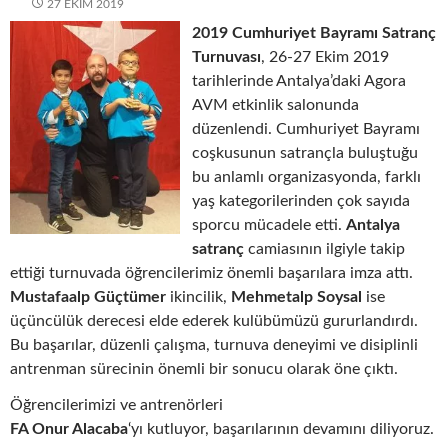
27 EKIM 2019
2019 Cumhuriyet Bayramı Satranç
Turnuvası
, 26-27 Ekim 2019
tarihlerinde Antalya’daki Agora
AVM etkinlik salonunda
düzenlendi. Cumhuriyet Bayramı
coşkusunun satrançla buluştuğu
bu anlamlı organizasyonda, farklı
yaş kategorilerinden çok sayıda
sporcu mücadele etti.
Antalya
satranç
camiasının ilgiyle takip
ettiği turnuvada öğrencilerimiz önemli başarılara imza attı.
Mustafaalp Güçtümer
ikincilik,
Mehmetalp Soysal
ise
üçüncülük derecesi elde ederek kulübümüzü gururlandırdı.
Bu başarılar, düzenli çalışma, turnuva deneyimi ve disiplinli
antrenman sürecinin önemli bir sonucu olarak öne çıktı.
Öğrencilerimizi ve antrenörleri
FA Onur Alacaba
‘yı kutluyor, başarılarının devamını diliyoruz.