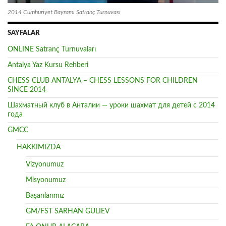
2014 Cumhuriyet Bayramı Satranç Turnuvası
SAYFALAR
ONLINE Satranç Turnuvaları
Antalya Yaz Kursu Rehberi
CHESS CLUB ANTALYA – CHESS LESSONS FOR CHILDREN
SINCE 2014
Шахматный клуб в Анталии — уроки шахмат для детей с 2014
года
GMCC
HAKKIMIZDA
Vizyonumuz
Misyonumuz
Başarılarımız
GM/FST SARHAN GULIEV