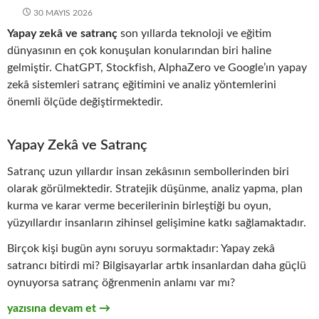
30 MAYIS 2026
Yapay zekâ ve satranç
son yıllarda teknoloji ve eğitim
dünyasının en çok konuşulan konularından biri haline
gelmiştir. ChatGPT, Stockfish, AlphaZero ve Google’ın yapay
zekâ sistemleri satranç eğitimini ve analiz yöntemlerini
önemli ölçüde değiştirmektedir.
Yapay Zekâ ve Satranç
Satranç uzun yıllardır insan zekâsının sembollerinden biri
olarak görülmektedir. Stratejik düşünme, analiz yapma, plan
kurma ve karar verme becerilerinin birleştiği bu oyun,
yüzyıllardır insanların zihinsel gelişimine katkı sağlamaktadır.
Birçok kişi bugün aynı soruyu sormaktadır: Yapay zekâ
satrancı bitirdi mi? Bilgisayarlar artık insanlardan daha güçlü
oynuyorsa satranç öğrenmenin anlamı var mı?
Yapay Zekâ ve Satranç: ChatGPT, Stockfish, AlphaZero ve Go
yazısına devam et
→