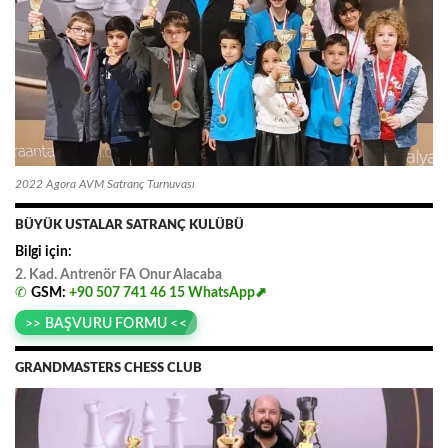
2022 Agora AVM Satranç Turnuvası
BÜYÜK USTALAR SATRANÇ KULÜBÜ
Bilgi için:
2. Kad. Antrenör FA
.
Onur
.
Alacaba
✆
GSM:
+90 507 741 46 15
WhatsApp⬈
>> BAŞVURU FORMU <<
GRANDMASTERS CHESS CLUB