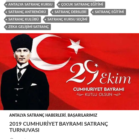
ANTALYA SATRANÇ KURSU
ÇOCUK SATRANÇ EĞITIMI
SATRANÇ ANTRENÖRÜ
SATRANÇ DERSLERI
SATRANÇ EĞITIMI
SATRANÇ KULÜBÜ
SATRANÇ KURSU SEÇIMI
ZEKA GELIŞIMI SATRANÇ
ANTALYA SATRANÇ HABERLERI
,
BAŞARILARIMIZ
2019 CUMHURIYET BAYRAMI SATRANÇ
TURNUVASI