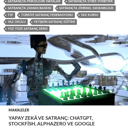
SATRANÇTA PSIKOLOJIK HATALAR
SATRANÇTA STRES YÖNETIMI
SATRANÇTA ZAMAN BASKISI
SATRANÇTA ZIHINSEL DAYANIKLILIK
TSF
TÜRKIYE SATRANÇ FEDERASYONU
YAZ KURSU
YAZ OKULU
YETIŞKIN SATRANÇ EĞITIMI
YÜZ YÜZE SATRANÇ DERSI
MAKALELER
YAPAY ZEKÂ VE SATRANÇ: CHATGPT,
STOCKFISH, ALPHAZERO VE GOOGLE