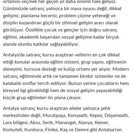
ortamını seçmek her geçen yıl daha önemli hale geliyor.
Günümüzde satranç yalnızca bir masa oyunu değil; dikkat
gelişimi, planlama becerisi, problem çözme yeteneği ve
disiplin kazandıran güçlü bir zihinsel gelişim aracı olarak
görülüyor. Özellikle çocuk ve gençler için doğru satranç
eğitimi, akademik başarıdan sosyal gelişime kadar birçok
alanda olumlu katkılar sağlayabiliyor.
Antalya’da satranç kursu araştıran velilerin en çok dikkat
ettiği konular arasında eğitim sistemi, grup yapısı, eğitmenin
deneyimi, turnuva desteği ve kulüp ortamı yer alıyor. Modern
satranç eğitiminde artık ne tamamen birebir sistemler ne de
kalabalık sınıflar tercih ediliyor. Bunun yerine çocukların hem
bireysel ilgi görebildiği hem de sosyal gelişim yaşayabildiği
küçük grup eğitimleri ön plana çıkıyor.
Antalya satranç kursu araştıran aileler yalnızca şehir
merkezinden değil, Muratpaşa, Konyaaltı, Kepez, Döşemealtı,
Lara bölgesi, Aksu, Serik, Manavgat, Alanya, Kemer,
Korkuteli, Kumluca, Finike, Kaş ve Demre gibi Antalya’nın