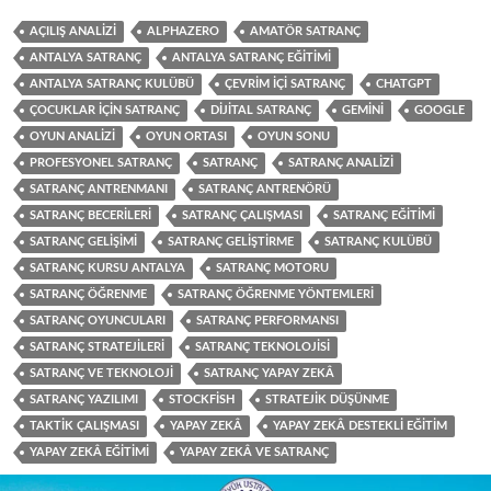
AÇILIŞ ANALIZI
ALPHAZERO
AMATÖR SATRANÇ
ANTALYA SATRANÇ
ANTALYA SATRANÇ EĞITIMI
ANTALYA SATRANÇ KULÜBÜ
ÇEVRIM IÇI SATRANÇ
CHATGPT
ÇOCUKLAR IÇIN SATRANÇ
DIJITAL SATRANÇ
GEMINI
GOOGLE
OYUN ANALIZI
OYUN ORTASI
OYUN SONU
PROFESYONEL SATRANÇ
SATRANÇ
SATRANÇ ANALIZI
SATRANÇ ANTRENMANI
SATRANÇ ANTRENÖRÜ
SATRANÇ BECERILERI
SATRANÇ ÇALIŞMASI
SATRANÇ EĞITIMI
SATRANÇ GELIŞIMI
SATRANÇ GELIŞTIRME
SATRANÇ KULÜBÜ
SATRANÇ KURSU ANTALYA
SATRANÇ MOTORU
SATRANÇ ÖĞRENME
SATRANÇ ÖĞRENME YÖNTEMLERI
SATRANÇ OYUNCULARI
SATRANÇ PERFORMANSI
SATRANÇ STRATEJILERI
SATRANÇ TEKNOLOJISI
SATRANÇ VE TEKNOLOJI
SATRANÇ YAPAY ZEKÂ
SATRANÇ YAZILIMI
STOCKFISH
STRATEJIK DÜŞÜNME
TAKTIK ÇALIŞMASI
YAPAY ZEKÂ
YAPAY ZEKÂ DESTEKLI EĞITIM
YAPAY ZEKÂ EĞITIMI
YAPAY ZEKÂ VE SATRANÇ