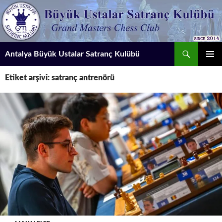
İçeriğe
atla
Ara
Antalya Büyük Ustalar Satranç Kulübü
BIRINCI
Etiket arşivi: satranç antrenörü
MENÜ