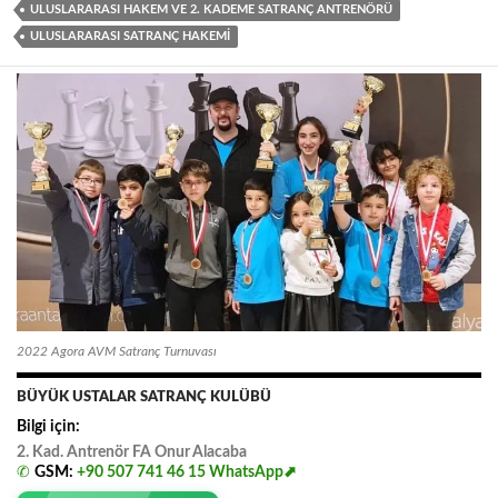
ULUSLARARASI HAKEM VE 2. KADEME SATRANÇ ANTRENÖRÜ
ULUSLARARASI SATRANÇ HAKEMI
2022 Agora AVM Satranç Turnuvası
BÜYÜK USTALAR SATRANÇ KULÜBÜ
Bilgi için:
2. Kad. Antrenör FA
.
Onur
.
Alacaba
✆
GSM:
+90 507 741 46 15
WhatsApp⬈