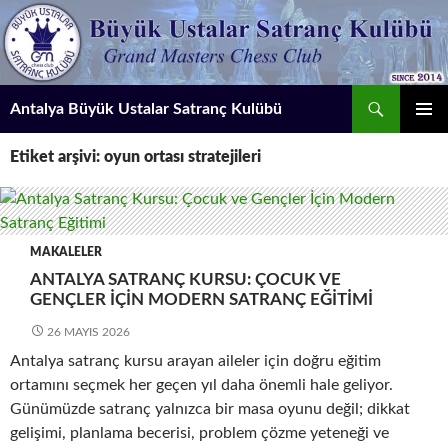
İçeriğe
atla
Ara
Antalya Büyük Ustalar Satranç Kulübü
BIRINCI
Etiket arşivi: oyun ortası stratejileri
MENÜ
MAKALELER
ANTALYA SATRANÇ KURSU: ÇOCUK VE
GENÇLER İÇIN MODERN SATRANÇ EĞITIMI
26 MAYIS 2026
Antalya satranç kursu arayan aileler için doğru eğitim
ortamını seçmek her geçen yıl daha önemli hale geliyor.
Günümüzde satranç yalnızca bir masa oyunu değil; dikkat
gelişimi, planlama becerisi, problem çözme yeteneği ve