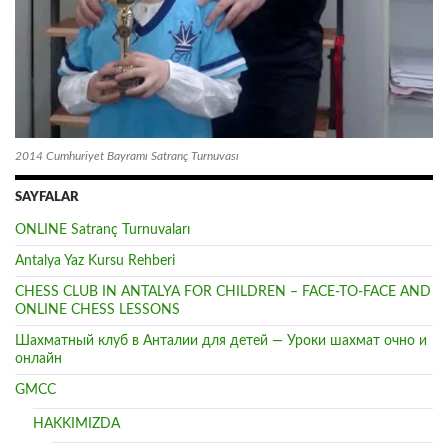
2014 Cumhuriyet Bayramı Satranç Turnuvası
SAYFALAR
ONLINE Satranç Turnuvaları
Antalya Yaz Kursu Rehberi
CHESS CLUB IN ANTALYA FOR CHILDREN – FACE-TO-FACE AND
ONLINE CHESS LESSONS
Шахматный клуб в Анталии для детей — Уроки шахмат очно и
онлайн
GMCC
HAKKIMIZDA