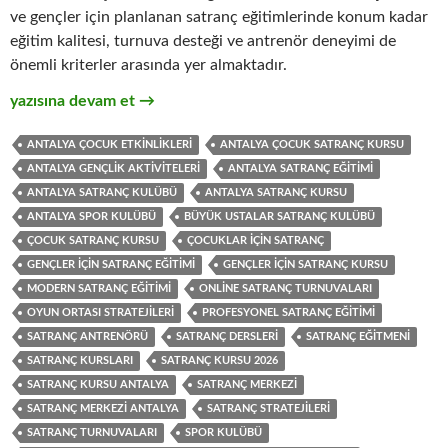
ve gençler için planlanan satranç eğitimlerinde konum kadar
eğitim kalitesi, turnuva desteği ve antrenör deneyimi de
önemli kriterler arasında yer almaktadır.
Antalya Satranç Kursu: Çocuk ve Gençler İçin Modern Satranç
yazısına devam et
→
ANTALYA ÇOCUK ETKINLIKLERI
ANTALYA ÇOCUK SATRANÇ KURSU
ANTALYA GENÇLIK AKTIVITELERI
ANTALYA SATRANÇ EĞITIMI
ANTALYA SATRANÇ KULÜBÜ
ANTALYA SATRANÇ KURSU
ANTALYA SPOR KULÜBÜ
BÜYÜK USTALAR SATRANÇ KULÜBÜ
ÇOCUK SATRANÇ KURSU
ÇOCUKLAR IÇIN SATRANÇ
GENÇLER IÇIN SATRANÇ EĞITIMI
GENÇLER IÇIN SATRANÇ KURSU
MODERN SATRANÇ EĞITIMI
ONLINE SATRANÇ TURNUVALARI
OYUN ORTASI STRATEJILERI
PROFESYONEL SATRANÇ EĞITIMI
SATRANÇ ANTRENÖRÜ
SATRANÇ DERSLERI
SATRANÇ EĞITMENI
SATRANÇ KURSLARI
SATRANÇ KURSU 2026
SATRANÇ KURSU ANTALYA
SATRANÇ MERKEZI
SATRANÇ MERKEZI ANTALYA
SATRANÇ STRATEJILERI
SATRANÇ TURNUVALARI
SPOR KULÜBÜ