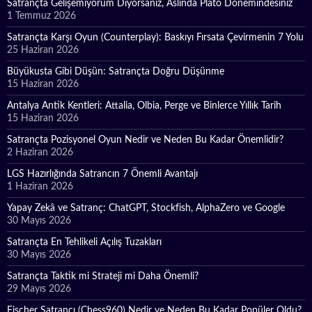
Satrançta Gelişemiyorum Diyorsanız, Aslında Plato Dönemindesiniz
1 Temmuz 2026
Satrançta Karşı Oyun (Counterplay): Baskıyı Fırsata Çevirmenin 7 Yolu
25 Haziran 2026
Büyükusta Gibi Düşün: Satrançta Doğru Düşünme
15 Haziran 2026
Antalya Antik Kentleri: Attalia, Olbia, Perge ve Binlerce Yıllık Tarih
15 Haziran 2026
Satrançta Pozisyonel Oyun Nedir ve Neden Bu Kadar Önemlidir?
2 Haziran 2026
LGS Hazırlığında Satrancın 7 Önemli Avantajı
1 Haziran 2026
Yapay Zekâ ve Satranç: ChatGPT, Stockfish, AlphaZero ve Google
30 Mayıs 2026
Satrançta En Tehlikeli Açılış Tuzakları
30 Mayıs 2026
Satrançta Taktik mi Strateji mi Daha Önemli?
29 Mayıs 2026
Fischer Satrançı (Chess960) Nedir ve Neden Bu Kadar Popüler Oldu?