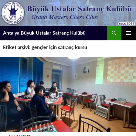
İçeriğe
atla
Ara
Antalya Büyük Ustalar Satranç Kulübü
BIRINCI
Etiket arşivi: gençler için satranç kursu
MENÜ