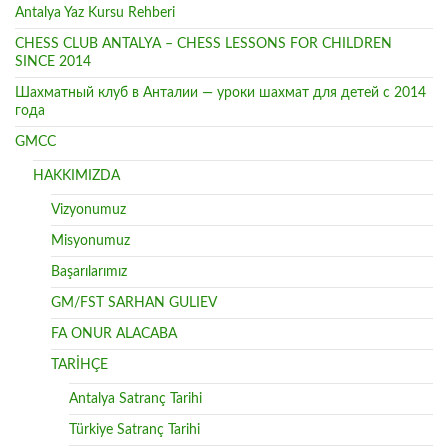
Antalya Yaz Kursu Rehberi
CHESS CLUB ANTALYA – CHESS LESSONS FOR CHILDREN
SINCE 2014
Шахматный клуб в Анталии — уроки шахмат для детей с 2014
года
GMCC
HAKKIMIZDA
Vizyonumuz
Misyonumuz
Başarılarımız
GM/FST SARHAN GULIEV
FA ONUR ALACABA
TARİHÇE
Antalya Satranç Tarihi
Türkiye Satranç Tarihi