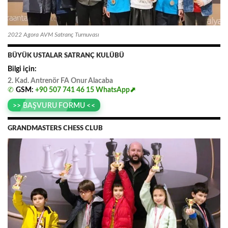
2022 Agora AVM Satranç Turnuvası
BÜYÜK USTALAR SATRANÇ KULÜBÜ
Bilgi için:
2. Kad. Antrenör FA
.
Onur
.
Alacaba
✆
GSM:
+90 507 741 46 15
WhatsApp⬈
>> BAŞVURU FORMU <<
GRANDMASTERS CHESS CLUB