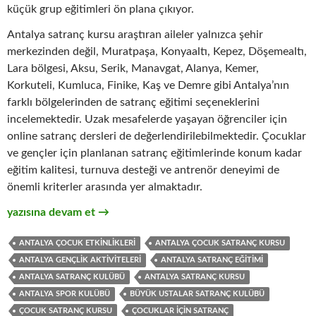
küçük grup eğitimleri ön plana çıkıyor.
Antalya satranç kursu araştıran aileler yalnızca şehir
merkezinden değil, Muratpaşa, Konyaaltı, Kepez, Döşemealtı,
Lara bölgesi, Aksu, Serik, Manavgat, Alanya, Kemer,
Korkuteli, Kumluca, Finike, Kaş ve Demre gibi Antalya’nın
farklı bölgelerinden de satranç eğitimi seçeneklerini
incelemektedir. Uzak mesafelerde yaşayan öğrenciler için
online satranç dersleri de değerlendirilebilmektedir. Çocuklar
ve gençler için planlanan satranç eğitimlerinde konum kadar
eğitim kalitesi, turnuva desteği ve antrenör deneyimi de
önemli kriterler arasında yer almaktadır.
Antalya Satranç Kursu: Çocuk ve Gençler İçin Modern Satranç
yazısına devam et
→
ANTALYA ÇOCUK ETKINLIKLERI
ANTALYA ÇOCUK SATRANÇ KURSU
ANTALYA GENÇLIK AKTIVITELERI
ANTALYA SATRANÇ EĞITIMI
ANTALYA SATRANÇ KULÜBÜ
ANTALYA SATRANÇ KURSU
ANTALYA SPOR KULÜBÜ
BÜYÜK USTALAR SATRANÇ KULÜBÜ
ÇOCUK SATRANÇ KURSU
ÇOCUKLAR IÇIN SATRANÇ