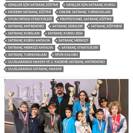
GENÇLER IÇIN SATRANÇ EĞITIMI
GENÇLER IÇIN SATRANÇ KURSU
MODERN SATRANÇ EĞITIMI
ONLINE SATRANÇ TURNUVALARI
OYUN ORTASI STRATEJILERI
PROFESYONEL SATRANÇ EĞITIMI
SATRANÇ ANTRENÖRÜ
SATRANÇ DERSLERI
SATRANÇ EĞITMENI
SATRANÇ KURSLARI
SATRANÇ KURSU 2026
SATRANÇ KURSU ANTALYA
SATRANÇ MERKEZI
SATRANÇ MERKEZI ANTALYA
SATRANÇ STRATEJILERI
SATRANÇ TURNUVALARI
SPOR KULÜBÜ
ULUSLARARASI HAKEM VE 2. KADEME SATRANÇ ANTRENÖRÜ
ULUSLARARASI SATRANÇ HAKEMI