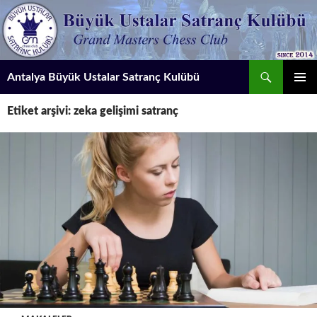
İçeriğe
atla
Ara
Antalya Büyük Ustalar Satranç Kulübü
BIRINCI
Etiket arşivi: zeka gelişimi satranç
MENÜ