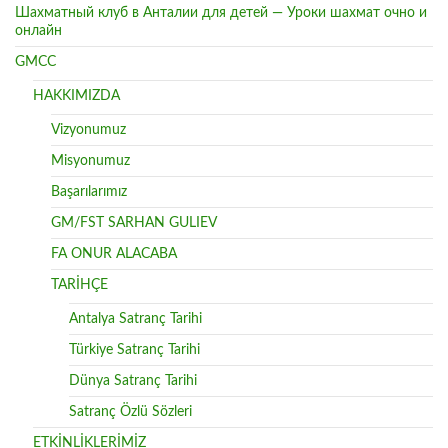
Шахматный клуб в Анталии для детей — Уроки шахмат очно и
онлайн
GMCC
HAKKIMIZDA
Vizyonumuz
Misyonumuz
Başarılarımız
GM/FST SARHAN GULIEV
FA ONUR ALACABA
TARİHÇE
Antalya Satranç Tarihi
Türkiye Satranç Tarihi
Dünya Satranç Tarihi
Satranç Özlü Sözleri
ETKİNLİKLERİMİZ