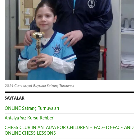
2014 Cumhuriyet Bayramı Satranç Turnuvası
SAYFALAR
ONLINE Satranç Turnuvaları
Antalya Yaz Kursu Rehberi
CHESS CLUB IN ANTALYA FOR CHILDREN – FACE-TO-FACE AND
ONLINE CHESS LESSONS