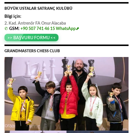
BÜYÜK USTALAR SATRANÇ KULÜBÜ
Bilgi için:
2. Kad. Antrenör FA
.
Onur
.
Alacaba
✆
GSM:
+90 507 741 46 15
WhatsApp⬈
>> BAŞVURU FORMU <<
GRANDMASTERS CHESS CLUB