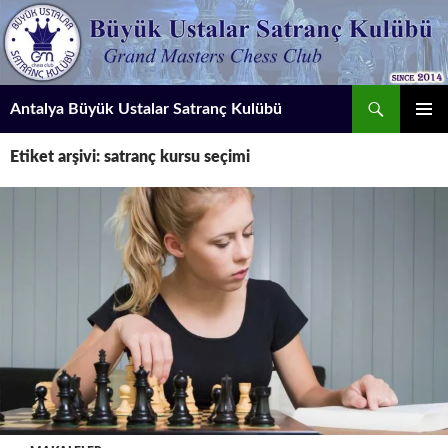
İçeriğe
atla
Ara
Antalya Büyük Ustalar Satranç Kulübü
BIRINCI
Etiket arşivi: satranç kursu seçimi
MENÜ