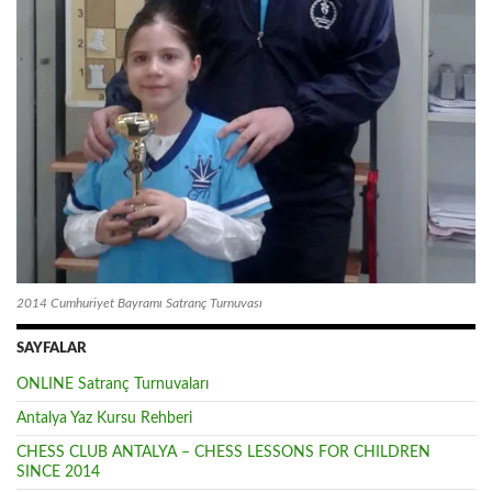
2014 Cumhuriyet Bayramı Satranç Turnuvası
SAYFALAR
ONLINE Satranç Turnuvaları
Antalya Yaz Kursu Rehberi
CHESS CLUB ANTALYA – CHESS LESSONS FOR CHILDREN
SINCE 2014