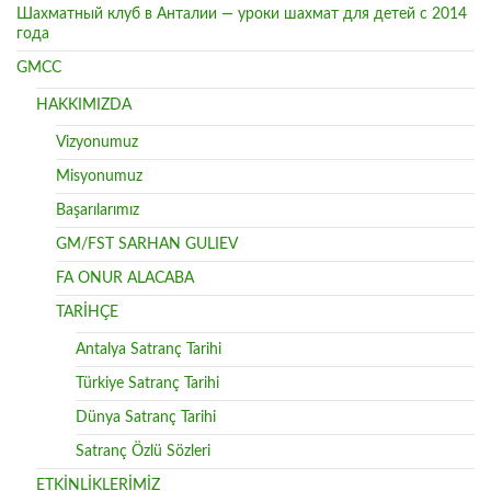
Шахматный клуб в Анталии — уроки шахмат для детей с 2014
года
GMCC
HAKKIMIZDA
Vizyonumuz
Misyonumuz
Başarılarımız
GM/FST SARHAN GULIEV
FA ONUR ALACABA
TARİHÇE
Antalya Satranç Tarihi
Türkiye Satranç Tarihi
Dünya Satranç Tarihi
Satranç Özlü Sözleri
ETKİNLİKLERİMİZ