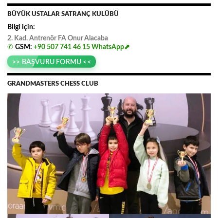
BÜYÜK USTALAR SATRANÇ KULÜBÜ
Bilgi için:
2. Kad. Antrenör FA
.
Onur
.
Alacaba
✆
GSM:
+90 507 741 46 15
WhatsApp⬈
>> BAŞVURU FORMU <<
GRANDMASTERS CHESS CLUB