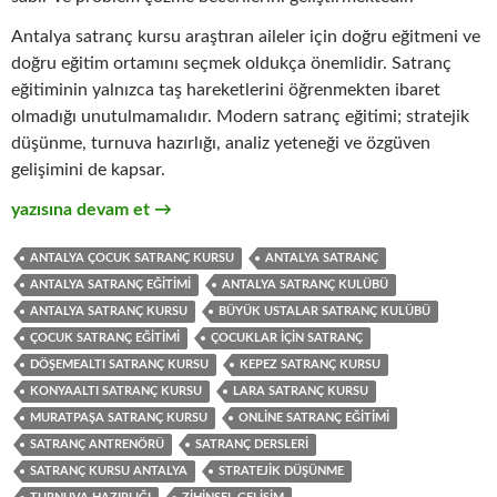
Antalya satranç kursu araştıran aileler için doğru eğitmeni ve
doğru eğitim ortamını seçmek oldukça önemlidir. Satranç
eğitiminin yalnızca taş hareketlerini öğrenmekten ibaret
olmadığı unutulmamalıdır. Modern satranç eğitimi; stratejik
düşünme, turnuva hazırlığı, analiz yeteneği ve özgüven
gelişimini de kapsar.
Antalya Satranç Rehberi: Muratpaşa, Konyaaltı, Kepez, Lara v
yazısına devam et
→
ANTALYA ÇOCUK SATRANÇ KURSU
ANTALYA SATRANÇ
ANTALYA SATRANÇ EĞITIMI
ANTALYA SATRANÇ KULÜBÜ
ANTALYA SATRANÇ KURSU
BÜYÜK USTALAR SATRANÇ KULÜBÜ
ÇOCUK SATRANÇ EĞITIMI
ÇOCUKLAR IÇIN SATRANÇ
DÖŞEMEALTI SATRANÇ KURSU
KEPEZ SATRANÇ KURSU
KONYAALTI SATRANÇ KURSU
LARA SATRANÇ KURSU
MURATPAŞA SATRANÇ KURSU
ONLINE SATRANÇ EĞITIMI
SATRANÇ ANTRENÖRÜ
SATRANÇ DERSLERI
SATRANÇ KURSU ANTALYA
STRATEJIK DÜŞÜNME