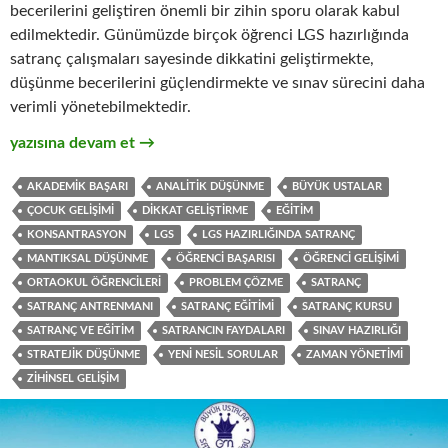
becerilerini geliştiren önemli bir zihin sporu olarak kabul
edilmektedir. Günümüzde birçok öğrenci LGS hazırlığında
satranç çalışmaları sayesinde dikkatini geliştirmekte,
düşünme becerilerini güçlendirmekte ve sınav sürecini daha
verimli yönetebilmektedir.
LGS Hazırlığında Satrancın 7 Önemli Avantajı
yazısına devam et
→
AKADEMIK BAŞARI
ANALITIK DÜŞÜNME
BÜYÜK USTALAR
ÇOCUK GELIŞIMI
DIKKAT GELIŞTIRME
EĞITIM
KONSANTRASYON
LGS
LGS HAZIRLIĞINDA SATRANÇ
MANTIKSAL DÜŞÜNME
ÖĞRENCI BAŞARISI
ÖĞRENCI GELIŞIMI
ORTAOKUL ÖĞRENCILERI
PROBLEM ÇÖZME
SATRANÇ
SATRANÇ ANTRENMANI
SATRANÇ EĞITIMI
SATRANÇ KURSU
SATRANÇ VE EĞITIM
SATRANCIN FAYDALARI
SINAV HAZIRLIĞI
STRATEJIK DÜŞÜNME
YENI NESIL SORULAR
ZAMAN YÖNETIMI
ZIHINSEL GELIŞIM