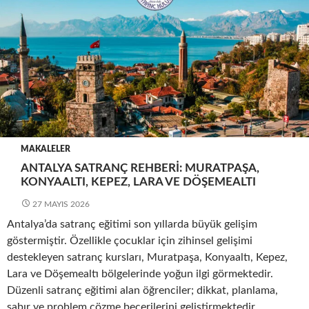
MAKALELER
ANTALYA SATRANÇ REHBERI: MURATPAŞA,
KONYAALTI, KEPEZ, LARA VE DÖŞEMEALTI
27 MAYIS 2026
Antalya’da satranç eğitimi son yıllarda büyük gelişim
göstermiştir. Özellikle çocuklar için zihinsel gelişimi
destekleyen satranç kursları, Muratpaşa, Konyaaltı, Kepez,
Lara ve Döşemealtı bölgelerinde yoğun ilgi görmektedir.
Düzenli satranç eğitimi alan öğrenciler; dikkat, planlama,
sabır ve problem çözme becerilerini geliştirmektedir.