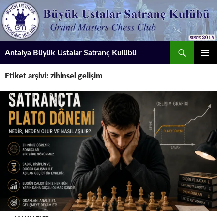
İçeriğe
atla
Ara
Antalya Büyük Ustalar Satranç Kulübü
BIRINCI
Etiket arşivi: zihinsel gelişim
MENÜ