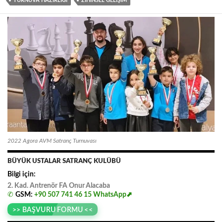
TURNUVA HAZIRLIĞI
ZIHINSEL GELIŞIM
2022 Agora AVM Satranç Turnuvası
BÜYÜK USTALAR SATRANÇ KULÜBÜ
Bilgi için:
2. Kad. Antrenör FA
.
Onur
.
Alacaba
✆
GSM:
+90 507 741 46 15
WhatsApp⬈
>> BAŞVURU FORMU <<