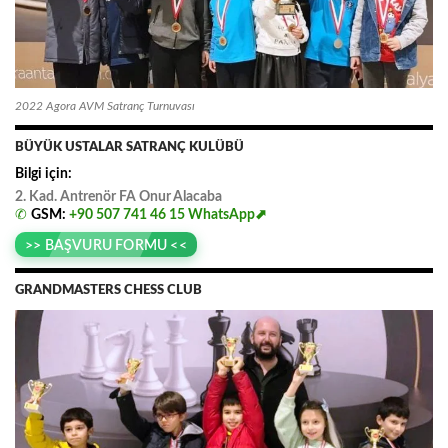
2022 Agora AVM Satranç Turnuvası
BÜYÜK USTALAR SATRANÇ KULÜBÜ
Bilgi için:
2. Kad. Antrenör FA
.
Onur
.
Alacaba
✆
GSM:
+90 507 741 46 15
WhatsApp⬈
>> BAŞVURU FORMU <<
GRANDMASTERS CHESS CLUB