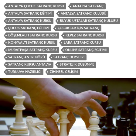
ANTALYA ÇOCUK SATRANÇ KURSU
ANTALYA SATRANÇ
ANTALYA SATRANÇ EĞITIMI
ANTALYA SATRANÇ KULÜBÜ
ANTALYA SATRANÇ KURSU
BÜYÜK USTALAR SATRANÇ KULÜBÜ
ÇOCUK SATRANÇ EĞITIMI
ÇOCUKLAR IÇIN SATRANÇ
DÖŞEMEALTI SATRANÇ KURSU
KEPEZ SATRANÇ KURSU
KONYAALTI SATRANÇ KURSU
LARA SATRANÇ KURSU
MURATPAŞA SATRANÇ KURSU
ONLINE SATRANÇ EĞITIMI
SATRANÇ ANTRENÖRÜ
SATRANÇ DERSLERI
SATRANÇ KURSU ANTALYA
STRATEJIK DÜŞÜNME
TURNUVA HAZIRLIĞI
ZIHINSEL GELIŞIM