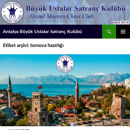
İçeriğe
atla
Ara
Antalya Büyük Ustalar Satranç Kulübü
BIRINCI
Etiket arşivi: turnuva hazırlığı
MENÜ