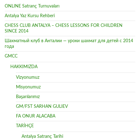
ONLINE Satranç Turnuvaları
Antalya Yaz Kursu Rehberi
CHESS CLUB ANTALYA – CHESS LESSONS FOR CHILDREN
SINCE 2014
Шахматный клуб в Анталии — уроки шахмат для детей с 2014
года
GMCC
HAKKIMIZDA
Vizyonumuz
Misyonumuz
Başarılarımız
GM/FST SARHAN GULIEV
FA ONUR ALACABA
TARİHÇE
Antalya Satranç Tarihi