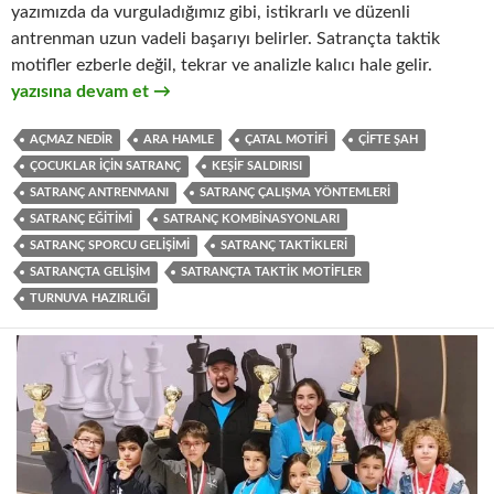
yazımızda da vurguladığımız gibi, istikrarlı ve düzenli
antrenman uzun vadeli başarıyı belirler. Satrançta taktik
motifler ezberle değil, tekrar ve analizle kalıcı hale gelir.
Satrançta Taktik Motifler: En Sık Görülen 7 Kombinasyon
yazısına devam et
→
AÇMAZ NEDIR
ARA HAMLE
ÇATAL MOTIFI
ÇIFTE ŞAH
ÇOCUKLAR IÇIN SATRANÇ
KEŞIF SALDIRISI
SATRANÇ ANTRENMANI
SATRANÇ ÇALIŞMA YÖNTEMLERI
SATRANÇ EĞITIMI
SATRANÇ KOMBINASYONLARI
SATRANÇ SPORCU GELIŞIMI
SATRANÇ TAKTIKLERI
SATRANÇTA GELIŞIM
SATRANÇTA TAKTIK MOTIFLER
TURNUVA HAZIRLIĞI