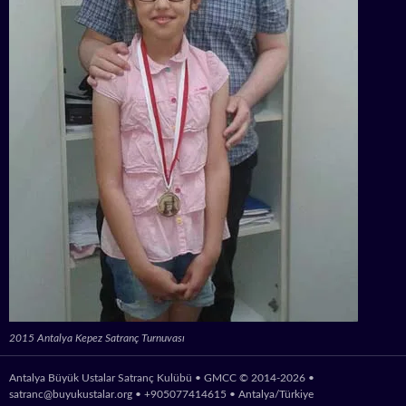
2015 Antalya Kepez Satranç Turnuvası
Antalya Büyük Ustalar Satranç Kulübü • GMCC © 2014-2026 •
satranc@buyukustalar.org
• +905077414615 • Antalya/Türkiye