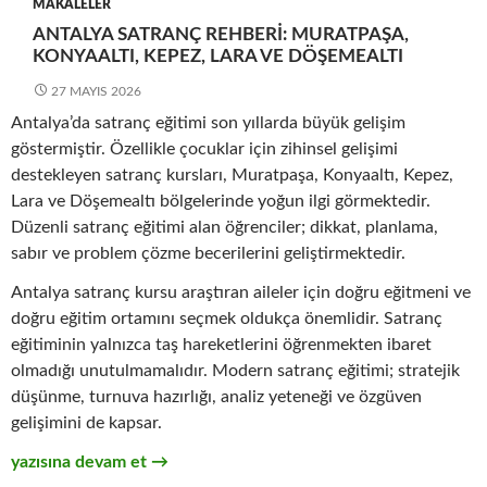
MAKALELER
ANTALYA SATRANÇ REHBERI: MURATPAŞA,
KONYAALTI, KEPEZ, LARA VE DÖŞEMEALTI
27 MAYIS 2026
Antalya’da satranç eğitimi son yıllarda büyük gelişim
göstermiştir. Özellikle çocuklar için zihinsel gelişimi
destekleyen satranç kursları, Muratpaşa, Konyaaltı, Kepez,
Lara ve Döşemealtı bölgelerinde yoğun ilgi görmektedir.
Düzenli satranç eğitimi alan öğrenciler; dikkat, planlama,
sabır ve problem çözme becerilerini geliştirmektedir.
Antalya satranç kursu araştıran aileler için doğru eğitmeni ve
doğru eğitim ortamını seçmek oldukça önemlidir. Satranç
eğitiminin yalnızca taş hareketlerini öğrenmekten ibaret
olmadığı unutulmamalıdır. Modern satranç eğitimi; stratejik
düşünme, turnuva hazırlığı, analiz yeteneği ve özgüven
gelişimini de kapsar.
Antalya Satranç Rehberi: Muratpaşa, Konyaaltı, Kepez, Lara v
yazısına devam et
→