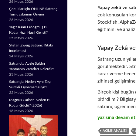
26 Mayıs 2026
Yapay zekâ ve sat
Çocuklar İçin ONLINE Satranç
çok konuşulan konu
Turnuvalarının Önemi
26 Mayıs 2026
Stockfish, AlphaZe
Yağız Kaan Erdoğmuş Bu
eğitimini ve anali
Kadar Hızlı Nasıl Gelişti?
25 Mayıs 2026
Stefan Zweig Satranç Kitabı
Yapay Zekâ ve
İncelemesi
24 Mayıs 2026
Satranç uzun yılla
Satrançta Acele Saldırı
görülmektedir. St
Yapmanın Zararları Nelerdir?
karar verme beceril
23 Mayıs 2026
zihinsel gelişimine
Satrançta Neden Aynı Taşı
Sürekli Oynamamalıyız?
Birçok kişi bugün 
22 Mayıs 2026
bitirdi mi? Bilgis
Magnus Carlsen Neden Bu
Kadar Güçlü? (2026)
satranç öğrenmeni
18 Mayıs 2026
Yapay Zekâ ve Sat
yazısına devam e
AÇILIŞ ANALIZI