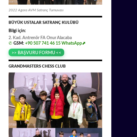
2022 Agora AVM Satranç Turnuvası
BÜYÜK USTALAR SATRANÇ KULÜBÜ
Bilgi için:
2. Kad. Antrenör FA
.
Onur
.
Alacaba
✆
GSM:
+90 507 741 46 15
WhatsApp⬈
>> BAŞVURU FORMU <<
GRANDMASTERS CHESS CLUB