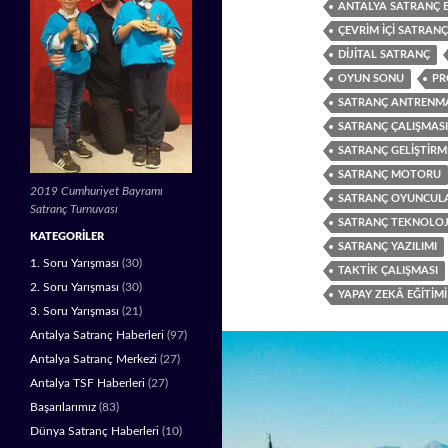
ANTALYA SATRANÇ E
ÇEVRIM IÇI SATRANÇ
DIJITAL SATRANÇ
OYUN SONU
PR
SATRANÇ ANTRENM
SATRANÇ ÇALIŞMASI
SATRANÇ GELIŞTIRM
SATRANÇ MOTORU
2019 Cumhuriyet Bayramı
SATRANÇ OYUNCUL
Satranç Turnuvası
SATRANÇ TEKNOLOJ
KATEGORILER
SATRANÇ YAZILIMI
1. Soru Yarışması
(30)
TAKTIK ÇALIŞMASI
2. Soru Yarışması
(30)
YAPAY ZEKÂ EĞITIMI
3. Soru Yarışması
(21)
Antalya Satranç Haberleri
(97)
Antalya Satranç Merkezi
(27)
Antalya TSF Haberleri
(27)
Başarılarımız
(83)
Dünya Satranç Haberleri
(10)