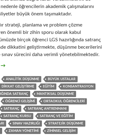
 nedenle öğrencilerin akademik çalışmalarını
aliyetler büyük önem taşımaktadır.
dır strateji, planlama ve problem çözme
iren önemli bir zihin sporu olarak kabul
ümüzde birçok öğrenci LGS hazırlığında satranç
nde dikkatini geliştirmekte, düşünme becerilerini
sınav sürecini daha verimli yönetebilmektedir.
Satrancın 7 Önemli Avantajı
t
→
ANALITIK DÜŞÜNME
BÜYÜK USTALAR
DIKKAT GELIŞTIRME
EĞITIM
KONSANTRASYON
LIĞINDA SATRANÇ
MANTIKSAL DÜŞÜNME
ÖĞRENCI GELIŞIMI
ORTAOKUL ÖĞRENCILERI
SATRANÇ
SATRANÇ ANTRENMANI
SATRANÇ KURSU
SATRANÇ VE EĞITIM
ARI
SINAV HAZIRLIĞI
STRATEJIK DÜŞÜNME
ZAMAN YÖNETIMI
ZIHINSEL GELIŞIM