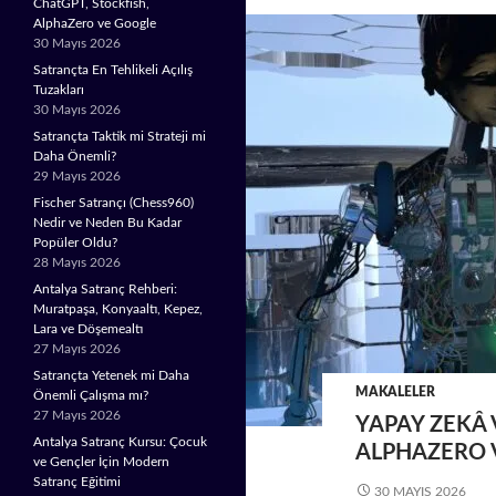
ChatGPT, Stockfish,
AlphaZero ve Google
30 Mayıs 2026
Satrançta En Tehlikeli Açılış
Tuzakları
30 Mayıs 2026
Satrançta Taktik mi Strateji mi
Daha Önemli?
29 Mayıs 2026
Fischer Satrançı (Chess960)
Nedir ve Neden Bu Kadar
Popüler Oldu?
28 Mayıs 2026
Antalya Satranç Rehberi:
Muratpaşa, Konyaaltı, Kepez,
Lara ve Döşemealtı
27 Mayıs 2026
Satrançta Yetenek mi Daha
MAKALELER
Önemli Çalışma mı?
27 Mayıs 2026
YAPAY ZEKÂ 
Antalya Satranç Kursu: Çocuk
ALPHAZERO 
ve Gençler İçin Modern
Satranç Eğitimi
30 MAYIS 2026