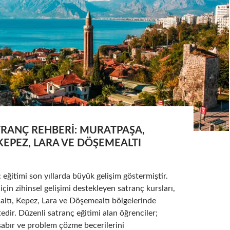
TRANÇ REHBERI: MURATPAŞA,
KEPEZ, LARA VE DÖŞEMEALTI
 eğitimi son yıllarda büyük gelişim göstermiştir.
için zihinsel gelişimi destekleyen satranç kursları,
ltı, Kepez, Lara ve Döşemealtı bölgelerinde
edir. Düzenli satranç eğitimi alan öğrenciler;
sabır ve problem çözme becerilerini