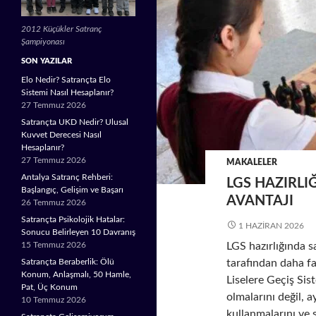
2012 Küçükler Satranç
Şampiyonası
SON YAZILAR
Elo Nedir? Satrançta Elo
Sistemi Nasıl Hesaplanır?
27 Temmuz 2026
Satrançta UKD Nedir? Ulusal
Kuvvet Derecesi Nasıl
Hesaplanır?
27 Temmuz 2026
MAKALELER
Antalya Satranç Rehberi:
LGS HAZIRLI
Başlangıç, Gelişim ve Başarı
AVANTAJI
26 Temmuz 2026
Satrançta Psikolojik Hatalar:
1 HAZIRAN 2026
Sonucu Belirleyen 10 Davranış
LGS hazırlığında sa
15 Temmuz 2026
tarafından daha fa
Satrançta Beraberlik: Ölü
Konum, Anlaşmalı, 50 Hamle,
Liselere Geçiş Sist
Pat, Üç Konum
olmalarını değil, 
10 Temmuz 2026
kullanmalarını ve 