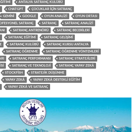
ĞITIMI
ANTALYA SATRANÇ KULÜBÜ
CHATGPT
ÇOCUKLAR IÇIN SATRANÇ
GEMINI
GOOGLE
OYUN ANALIZI
OYUN ORTASI
OFESYONEL SATRANÇ
SATRANÇ
SATRANÇ ANALIZI
ANI
SATRANÇ ANTRENÖRÜ
SATRANÇ BECERILERI
SATRANÇ EĞITIMI
SATRANÇ GELIŞIMI
E
SATRANÇ KULÜBÜ
SATRANÇ KURSU ANTALYA
SATRANÇ ÖĞRENME
SATRANÇ ÖĞRENME YÖNTEMLERI
ARI
SATRANÇ PERFORMANSI
SATRANÇ STRATEJILERI
ISI
SATRANÇ VE TEKNOLOJI
SATRANÇ YAPAY ZEKÂ
STOCKFISH
STRATEJIK DÜŞÜNME
YAPAY ZEKÂ
YAPAY ZEKÂ DESTEKLI EĞITIM
YAPAY ZEKÂ VE SATRANÇ