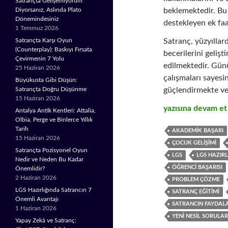
Satrançta Gelişemiyorum
beklemektedir. Bu
Diyorsanız, Aslında Plato
Dönemindesiniz
destekleyen ek fa
1 Temmuz 2026
Satranç, yüzyıllar
Satrançta Karşı Oyun
(Counterplay): Baskıyı Fırsata
becerilerini gelişt
Çevirmenin 7 Yolu
edilmektedir. Gün
25 Haziran 2026
çalışmaları sayesi
Büyükusta Gibi Düşün:
güçlendirmekte ve 
Satrançta Doğru Düşünme
15 Haziran 2026
LGS Hazırlığında 
yazısına devam e
Antalya Antik Kentleri: Attalia,
Olbia, Perge ve Binlerce Yıllık
Tarih
AKADEMIK BAŞARI
15 Haziran 2026
ÇOCUK GELIŞIMI
Satrançta Pozisyonel Oyun
LGS
LGS HAZIR
Nedir ve Neden Bu Kadar
ÖĞRENCI BAŞARISI
Önemlidir?
2 Haziran 2026
PROBLEM ÇÖZME
LGS Hazırlığında Satrancın 7
SATRANÇ EĞITIMI
Önemli Avantajı
SATRANCIN FAYDAL
1 Haziran 2026
YENI NESIL SORULAR
Yapay Zekâ ve Satranç: