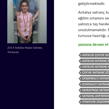
geliştirmektedir.
Antalya satranç ku
eğitim ortamını s
yalnızca taş harek
unutulmamalıdır. 
turnuva hazırlığı,
Antalya Satranç R
yazısına devam e
2015 Antalya Kepez Satranç
Turnuvası
ANTALYA ÇOCUK SA
ANTALYA SATRANÇ E
ANTALYA SATRANÇ 
ÇOCUK SATRANÇ EĞI
DÖŞEMEALTI SATRA
KONYAALTI SATRAN
MURATPAŞA SATRA
SATRANÇ ANTRENÖ
STRATEJIK DÜŞÜNM