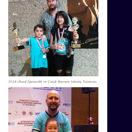
2018 Ulusal Egemenlik ve Çocuk Bayramı Satranç Turnuvası