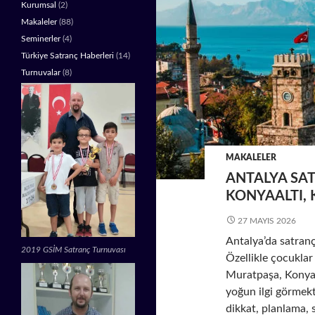
Kurumsal
(2)
Makaleler
(88)
Seminerler
(4)
Türkiye Satranç Haberleri
(14)
Turnuvalar
(8)
MAKALELER
ANTALYA SA
KONYAALTI, 
27 MAYIS 2026
Antalya’da satranç
2019 GSİM Satranç Turnuvası
Özellikle çocuklar 
Muratpaşa, Konyaa
yoğun ilgi görmekt
dikkat, planlama, 