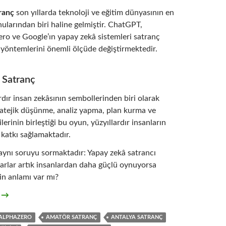
ranç
son yıllarda teknoloji ve eğitim dünyasının en
larından biri haline gelmiştir. ChatGPT,
ro ve Google’ın yapay zekâ sistemleri satranç
z yöntemlerini önemli ölçüde değiştirmektedir.
 Satranç
rdır insan zekâsının sembollerinden biri olarak
ratejik düşünme, analiz yapma, plan kurma ve
erinin birleştiği bu oyun, yüzyıllardır insanların
 katkı sağlamaktadır.
aynı soruyu sormaktadır: Yapay zekâ satrancı
ayarlar artık insanlardan daha güçlü oynuyorsa
n anlamı var mı?
ranç: ChatGPT, Stockfish, AlphaZero ve Google
t
→
ALPHAZERO
AMATÖR SATRANÇ
ANTALYA SATRANÇ