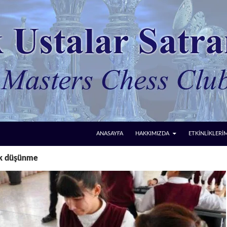
ANASAYFA
HAKKIMIZDA
ETKİNLİKLERİ
jik düşünme