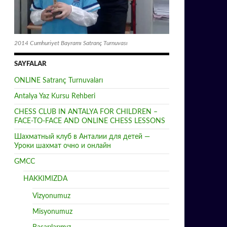
2014 Cumhuriyet Bayramı Satranç Turnuvası
SAYFALAR
ONLINE Satranç Turnuvaları
Antalya Yaz Kursu Rehberi
CHESS CLUB IN ANTALYA FOR CHILDREN –
FACE-TO-FACE AND ONLINE CHESS LESSONS
Шахматный клуб в Анталии для детей —
Уроки шахмат очно и онлайн
GMCC
HAKKIMIZDA
Vizyonumuz
Misyonumuz