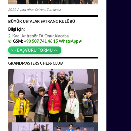
2022 Agora AVM Satranç Turnuvası
BÜYÜK USTALAR SATRANÇ KULÜBÜ
Bilgi için:
2. Kad. Antrenör FA
.
Onur
.
Alacaba
✆
GSM:
+90 507 741 46 15
WhatsApp⬈
>> BAŞVURU FORMU <<
GRANDMASTERS CHESS CLUB