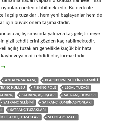
ni tamamlamadan yapılan dikkatsiz hamleler hızlı
n oyunlara neden olabilmektedir. Bu nedenle
keli açılış tuzakları, hem yeni başlayanlar hem de
ar için büyük önem taşımaktadır.
ncusu açılış sırasında yalnızca taş geliştirmeye
in gizli tehditlerini gözden kaçırabilmektedir.
eli açılış tuzakları genellikle küçük bir hata
 kaybı veya mat tehdidi oluşturmaktadır.
keli Açılış Tuzakları
t
→
ANTALYA SATRANÇ
BLACKBURNE SHILLING GAMBITI
TRANÇ KULÜBÜ
FISHING POLE
LEGAL TUZAĞI
ATRANÇ
SATRANÇ AÇILIŞLARI
SATRANÇ DERSLERI
SATRANÇ GELIŞIMI
SATRANÇ KOMBINASYONLARI
I
SATRANÇ TUZAKLARI
KELI AÇILIŞ TUZAKLARI
SCHOLAR’S MATE