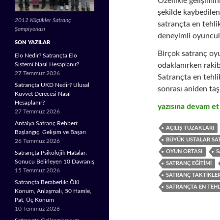
Özellikle gelişimi
şekilde kaybedile
2012 Küçükler Satranç
satrançta en tehli
Şampiyonası
deneyimli oyuncul
SON YAZILAR
Birçok satranç oyu
Elo Nedir? Satrançta Elo
odaklanırken rakib
Sistemi Nasıl Hesaplanır?
27 Temmuz 2026
Satrançta en tehlik
Satrançta UKD Nedir? Ulusal
sonrası aniden taş
Kuvvet Derecesi Nasıl
Hesaplanır?
Satrançta En Tehli
yazısına devam e
27 Temmuz 2026
Antalya Satranç Rehberi:
AÇILIŞ TUZAKLARI
Başlangıç, Gelişim ve Başarı
BÜYÜK USTALAR SA
26 Temmuz 2026
OYUN ORTASI
S
Satrançta Psikolojik Hatalar:
Sonucu Belirleyen 10 Davranış
SATRANÇ EĞITIMI
15 Temmuz 2026
SATRANÇ TAKTIKLER
Satrançta Beraberlik: Ölü
SATRANÇTA EN TEHLI
Konum, Anlaşmalı, 50 Hamle,
Pat, Üç Konum
10 Temmuz 2026