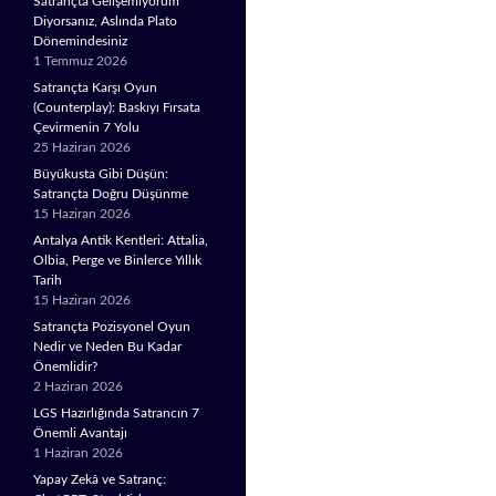
Satrançta Gelişemiyorum
Diyorsanız, Aslında Plato
Dönemindesiniz
1 Temmuz 2026
Satrançta Karşı Oyun
(Counterplay): Baskıyı Fırsata
Çevirmenin 7 Yolu
25 Haziran 2026
Büyükusta Gibi Düşün:
Satrançta Doğru Düşünme
15 Haziran 2026
Antalya Antik Kentleri: Attalia,
Olbia, Perge ve Binlerce Yıllık
Tarih
15 Haziran 2026
Satrançta Pozisyonel Oyun
Nedir ve Neden Bu Kadar
Önemlidir?
2 Haziran 2026
LGS Hazırlığında Satrancın 7
Önemli Avantajı
1 Haziran 2026
Yapay Zekâ ve Satranç: