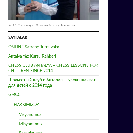
2014 Cumhuriyet Bayramı Satranç Turnuvası
SAYFALAR
ONLINE Satranç Turnuvaları
Antalya Yaz Kursu Rehberi
CHESS CLUB ANTALYA – CHESS LESSONS FOR
CHILDREN SINCE 2014
Шахматный клуб в Анталии — уроки шахмат
для детей с 2014 года
GMCC
HAKKIMIZDA
Vizyonumuz
Misyonumuz