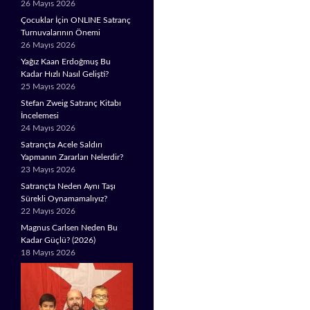
26 Mayıs 2026
Çocuklar İçin ONLINE Satranç
Turnuvalarının Önemi
26 Mayıs 2026
Yağız Kaan Erdoğmuş Bu
Kadar Hızlı Nasıl Gelişti?
25 Mayıs 2026
Stefan Zweig Satranç Kitabı
İncelemesi
24 Mayıs 2026
Satrançta Acele Saldırı
Yapmanın Zararları Nelerdir?
23 Mayıs 2026
Satrançta Neden Aynı Taşı
Sürekli Oynamamalıyız?
22 Mayıs 2026
Magnus Carlsen Neden Bu
Kadar Güçlü? (2026)
18 Mayıs 2026