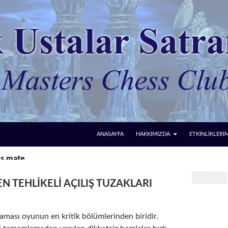
ANASAYFA
HAKKIMIZDA
ETKİNLİKLERİ
r’s mate
N TEHLIKELI AÇILIŞ TUZAKLARI
şaması oyunun en kritik bölümlerinden biridir.