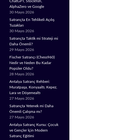
ChatGPT, Stockfish,
AlphaZero ve Google
30 Mayıs 2026
Satrançta En Tehlikeli Açılış
Tuzakları
30 Mayıs 2026
Satrançta Taktik mi Strateji mi
Daha Önemli?
29 Mayıs 2026
Fischer Satrançı (Chess960)
Nedir ve Neden Bu Kadar
Popüler Oldu?
28 Mayıs 2026
Antalya Satranç Rehberi:
Muratpaşa, Konyaaltı, Kepez,
Lara ve Döşemealtı
27 Mayıs 2026
Satrançta Yetenek mi Daha
Önemli Çalışma mı?
27 Mayıs 2026
Antalya Satranç Kursu: Çocuk
ve Gençler İçin Modern
Satranç Eğitimi