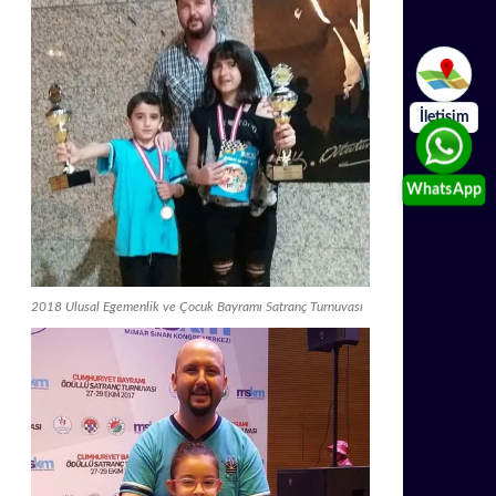
İletişim
WhatsApp
2018 Ulusal Egemenlik ve Çocuk Bayramı Satranç Turnuvası