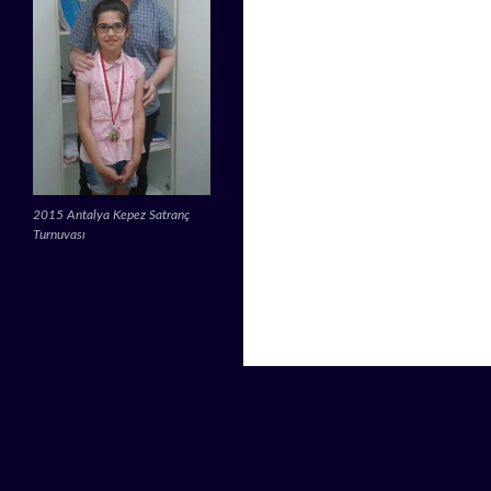
2015 Antalya Kepez Satranç
Turnuvası