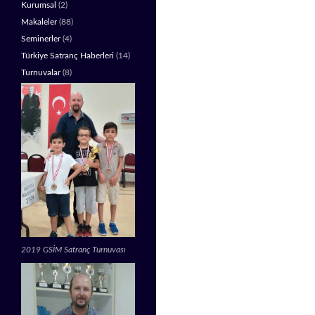
Kurumsal
(2)
Makaleler
(88)
Seminerler
(4)
Türkiye Satranç Haberleri
(14)
Turnuvalar
(8)
2019 GSİM Satranç Turnuvası