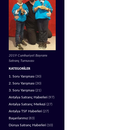
2019 Cumhuriyet Bayramı
Satranç Turnuvası
KATEGORILER
1. Soru Yarışması
(30)
2. Soru Yarışması
(30)
3. Soru Yarışması
(21)
Antalya Satranç Haberleri
(97)
Antalya Satranç Merkezi
(27)
Antalya TSF Haberleri
(27)
Başarılarımız
(83)
Dünya Satranç Haberleri
(10)