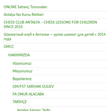
ONLINE Satranç Turnuvaları
Antalya Yaz Kursu Rehberi
CHESS CLUB ANTALYA – CHESS LESSONS FOR CHILDREN
SINCE 2014
Шахматный клуб в Анталии — уроки шахмат для детей с 2014
года
GMCC
HAKKIMIZDA
Vizyonumuz
Misyonumuz
Başarılarımız
GM/FST SARHAN GULIEV
FA ONUR ALACABA
TARİHÇE
Antalya Satranç Tarihi