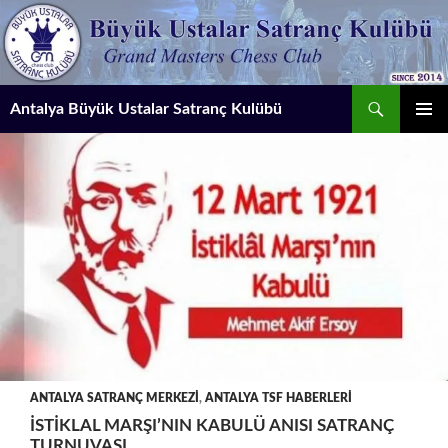
İçeriğe
atla
Ara
Antalya Büyük Ustalar Satranç Kulübü
BIRINCI
MENÜ
ANTALYA SATRANÇ MERKEZI
,
ANTALYA TSF HABERLERI
İSTIKLAL MARŞI’NIN KABULÜ ANISI SATRANÇ
TURNUVASI