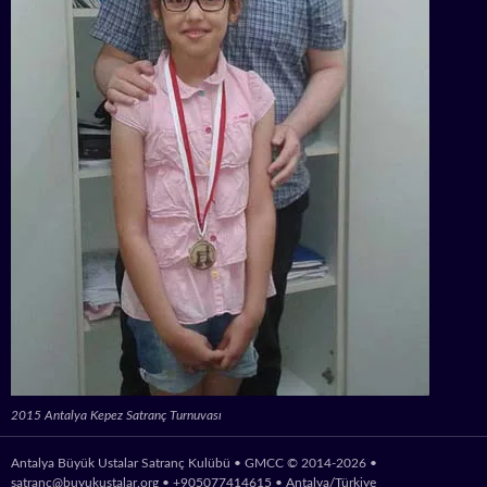
2015 Antalya Kepez Satranç Turnuvası
Antalya Büyük Ustalar Satranç Kulübü • GMCC © 2014-2026 •
satranc@buyukustalar.org
• +905077414615 • Antalya/Türkiye