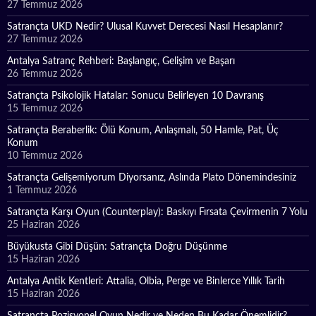
27 Temmuz 2026
Satrançta UKD Nedir? Ulusal Kuvvet Derecesi Nasıl Hesaplanır?
27 Temmuz 2026
Antalya Satranç Rehberi: Başlangıç, Gelişim ve Başarı
26 Temmuz 2026
Satrançta Psikolojik Hatalar: Sonucu Belirleyen 10 Davranış
15 Temmuz 2026
Satrançta Beraberlik: Ölü Konum, Anlaşmalı, 50 Hamle, Pat, Üç
Konum
10 Temmuz 2026
Satrançta Gelişemiyorum Diyorsanız, Aslında Plato Dönemindesiniz
1 Temmuz 2026
Satrançta Karşı Oyun (Counterplay): Baskıyı Fırsata Çevirmenin 7 Yolu
25 Haziran 2026
Büyükusta Gibi Düşün: Satrançta Doğru Düşünme
15 Haziran 2026
Antalya Antik Kentleri: Attalia, Olbia, Perge ve Binlerce Yıllık Tarih
15 Haziran 2026
Satrançta Pozisyonel Oyun Nedir ve Neden Bu Kadar Önemlidir?