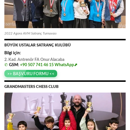
2022 Agora AVM Satranç Turnuvası
BÜYÜK USTALAR SATRANÇ KULÜBÜ
Bilgi için:
2. Kad. Antrenör FA
.
Onur
.
Alacaba
✆
GSM:
+90 507 741 46 15
WhatsApp⬈
>> BAŞVURU FORMU <<
GRANDMASTERS CHESS CLUB