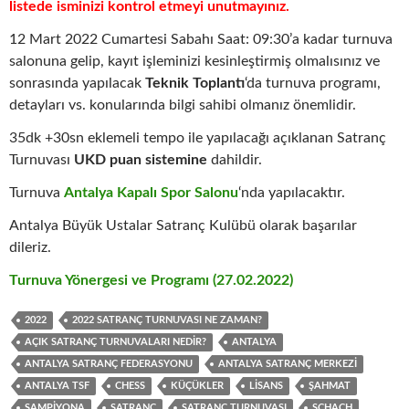
listede isminizi kontrol etmeyi unutmayınız.
12 Mart 2022 Cumartesi Sabahı Saat: 09:30’a kadar turnuva
salonuna gelip, kayıt işleminizi kesinleştirmiş olmalısınız ve
sonrasında yapılacak
Teknik Toplantı
‘da turnuva programı,
detayları vs. konularında bilgi sahibi olmanız önemlidir.
35dk +30sn eklemeli tempo ile yapılacağı açıklanan Satranç
Turnuvası
UKD puan sistemine
dahildir.
Turnuva
Antalya Kapalı Spor Salonu
‘nda yapılacaktır.
Antalya Büyük Ustalar Satranç Kulübü olarak başarılar
dileriz.
Turnuva Yönergesi ve Programı (27.02.2022)
2022
2022 SATRANÇ TURNUVASI NE ZAMAN?
AÇIK SATRANÇ TURNUVALARI NEDIR?
ANTALYA
ANTALYA SATRANÇ FEDERASYONU
ANTALYA SATRANÇ MERKEZI
ANTALYA TSF
CHESS
KÜÇÜKLER
LISANS
ŞAHMAT
ŞAMPIYONA
SATRANÇ
SATRANÇ TURNUVASI
SCHACH