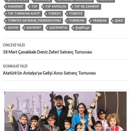
SHAXMAT
TSF
TSF ANTALYA
TSF NE ZAMAN?
TSF TURNUVA KAYIT
TURKEY
TÜRKIYE
TÜRKIYE SATRANÇ FEDERASYONU
TURNUVA
YARIŞMA
ШАХ
ШАХИ
ШАХМАТ
ШАХМАТЫ
ᲭᲐᲓᲠᲐᲙᲘ
Yazı
ÖNCEKI YAZI
dolaşımı
18 Mart Çanakkale Deniz Zaferi Satranç Turnuvası
SONRAKI YAZI
Atatürk’ün Antalya’ya Gelişi Anısı Satranç Turnuvası