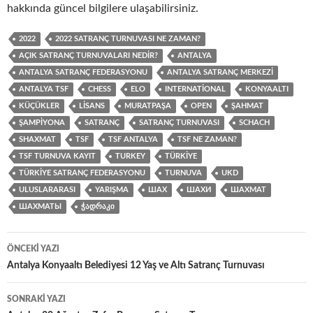
hakkında güncel bilgilere ulaşabilirsiniz.
2022
2022 SATRANÇ TURNUVASI NE ZAMAN?
AÇIK SATRANÇ TURNUVALARI NEDIR?
ANTALYA
ANTALYA SATRANÇ FEDERASYONU
ANTALYA SATRANÇ MERKEZI
ANTALYA TSF
CHESS
ELO
INTERNATIONAL
KONYAALTI
KÜÇÜKLER
LISANS
MURATPAŞA
OPEN
ŞAHMAT
ŞAMPIYONA
SATRANÇ
SATRANÇ TURNUVASI
SCHACH
SHAXMAT
TSF
TSF ANTALYA
TSF NE ZAMAN?
TSF TURNUVA KAYIT
TURKEY
TÜRKIYE
TÜRKIYE SATRANÇ FEDERASYONU
TURNUVA
UKD
ULUSLARARASI
YARIŞMA
ШАХ
ШАХИ
ШАХМАТ
ШАХМАТЫ
ᲭᲐᲓᲠᲐᲙᲘ
Yazı
ÖNCEKI YAZI
dolaşımı
Antalya Konyaaltı Belediyesi 12 Yaş ve Altı Satranç Turnuvası
SONRAKI YAZI