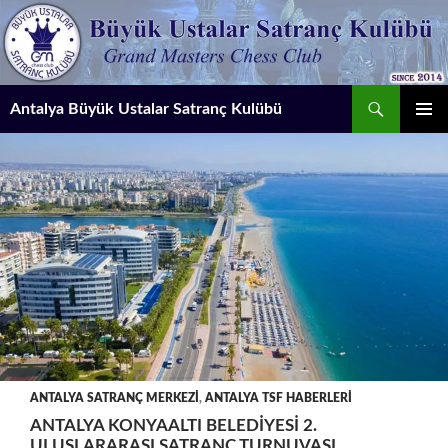
İçeriğe
atla
Ara
Antalya Büyük Ustalar Satranç Kulübü
BIRINCI
MENÜ
ANTALYA SATRANÇ MERKEZI
,
ANTALYA TSF HABERLERI
ANTALYA KONYAALTI BELEDIYESI 2.
ULUSLARARASI SATRANÇ TURNUVASI