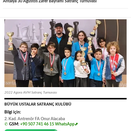
Antalya 30 Ağustos Zafer Bayramı Satranç Turnuvası
2022 Agora AVM Satranç Turnuvası
BÜYÜK USTALAR SATRANÇ KULÜBÜ
Bilgi için:
2. Kad. Antrenör FA
.
Onur
.
Alacaba
✆
GSM:
+90 507 741 46 15
WhatsApp⬈