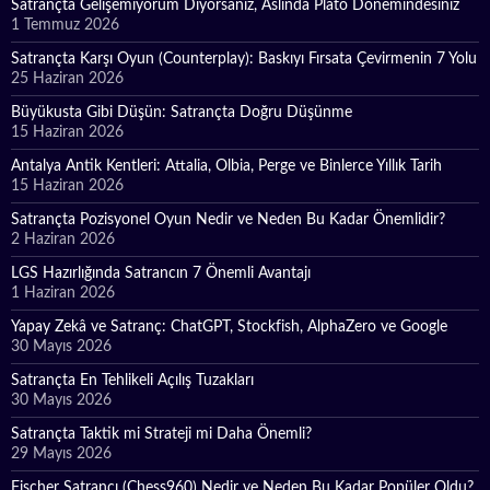
Satrançta Gelişemiyorum Diyorsanız, Aslında Plato Dönemindesiniz
1 Temmuz 2026
Satrançta Karşı Oyun (Counterplay): Baskıyı Fırsata Çevirmenin 7 Yolu
25 Haziran 2026
Büyükusta Gibi Düşün: Satrançta Doğru Düşünme
15 Haziran 2026
Antalya Antik Kentleri: Attalia, Olbia, Perge ve Binlerce Yıllık Tarih
15 Haziran 2026
Satrançta Pozisyonel Oyun Nedir ve Neden Bu Kadar Önemlidir?
2 Haziran 2026
LGS Hazırlığında Satrancın 7 Önemli Avantajı
1 Haziran 2026
Yapay Zekâ ve Satranç: ChatGPT, Stockfish, AlphaZero ve Google
30 Mayıs 2026
Satrançta En Tehlikeli Açılış Tuzakları
30 Mayıs 2026
Satrançta Taktik mi Strateji mi Daha Önemli?
29 Mayıs 2026
Fischer Satrançı (Chess960) Nedir ve Neden Bu Kadar Popüler Oldu?