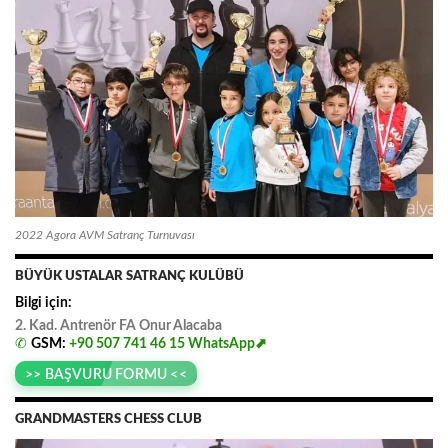
2022 Agora AVM Satranç Turnuvası
BÜYÜK USTALAR SATRANÇ KULÜBÜ
Bilgi için:
2. Kad. Antrenör FA
.
Onur
.
Alacaba
✆
GSM:
+90 507 741 46 15
WhatsApp⬈
>> BAŞVURU FORMU <<
GRANDMASTERS CHESS CLUB