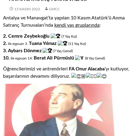
13 KASIM 2022
GMCC
Antalya ve Manavgat’ta yapılan 10 Kasım Atatürk’ü Anma
Satranç Turnuvaları’nda
kendi yaş gruplarında
:
2.
Cemre Zeybekoğlu
(7
.
Yaş
.
Kız)
2.
Tuana Yılmaz
ile eşpuan 3.
(11
.
Yaş
.
Kız)
3.
Aybars Dönmez
(7
.
Yaş
.
Genel)
10.
Berat Ali Pürmüslü
ile eşpuan 14
.
(8
.
Yaş
.
Genel)
Öğrencilerimizi ve antrenörleri
FA Onur Alacaba
‘yı kutluyor,
başarılarının devamını diliyoruz.