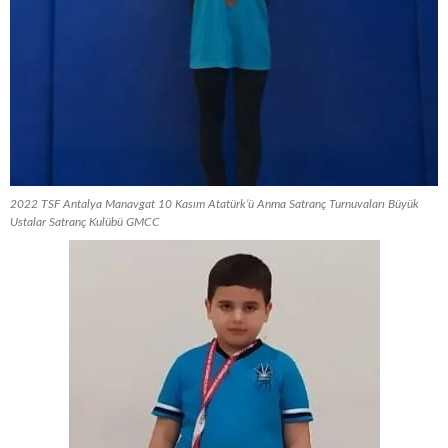
2022 TSF Antalya Manavgat 10 Kasım Atatürk’ü Anma Satranç Turnuvaları Büyük
Ustalar Satranç Kulübü GMCC