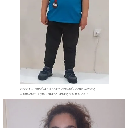
2022 TSF Antalya 10 Kasım Atatürk’ü Anma Satranç
Turnuvaları Büyük Ustalar Satranç Kulübü GMCC