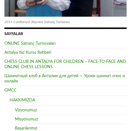
2014 Cumhuriyet Bayramı Satranç Turnuvası
SAYFALAR
ONLINE Satranç Turnuvaları
Antalya Yaz Kursu Rehberi
CHESS CLUB IN ANTALYA FOR CHILDREN – FACE-TO-FACE AND
ONLINE CHESS LESSONS
Шахматный клуб в Анталии для детей — Уроки шахмат очно и
онлайн
GMCC
HAKKIMIZDA
Vizyonumuz
Misyonumuz
Başarılarımız