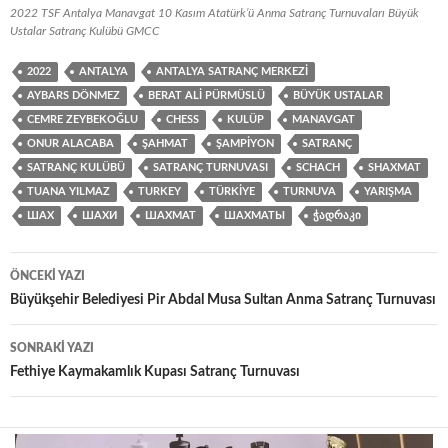
2022 TSF Antalya Manavgat 10 Kasım Atatürk’ü Anma Satranç Turnuvaları Büyük
Ustalar Satranç Kulübü GMCC
2022
ANTALYA
ANTALYA SATRANÇ MERKEZI
AYBARS DÖNMEZ
BERAT ALI PÜRMÜSLÜ
BÜYÜK USTALAR
CEMRE ZEYBEKOĞLU
CHESS
KULÜP
MANAVGAT
ONUR ALACABA
ŞAHMAT
ŞAMPIYON
SATRANÇ
SATRANÇ KULÜBÜ
SATRANÇ TURNUVASI
SCHACH
SHAXMAT
TUANA YILMAZ
TURKEY
TÜRKIYE
TURNUVA
YARIŞMA
ШАХ
ШАХИ
ШАХМАТ
ШАХМАТЫ
ᲭᲐᲓᲠᲐᲙᲘ
Yazı
ÖNCEKI YAZI
dolaşımı
Büyükşehir Belediyesi Pir Abdal Musa Sultan Anma Satranç Turnuvası
SONRAKI YAZI
Fethiye Kaymakamlık Kupası Satranç Turnuvası