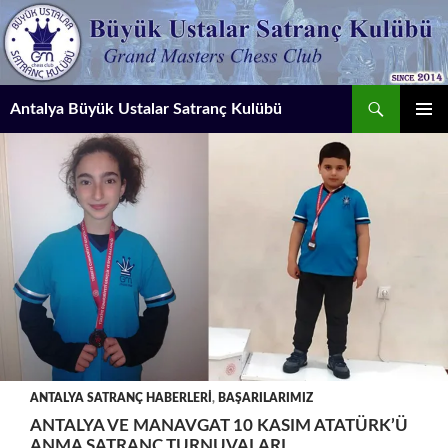
İçeriğe
atla
Ara
Antalya Büyük Ustalar Satranç Kulübü
BIRINCI
MENÜ
ANTALYA SATRANÇ HABERLERI
,
BAŞARILARIMIZ
ANTALYA VE MANAVGAT 10 KASIM ATATÜRK’Ü
ANMA SATRANÇ TURNUVALARI