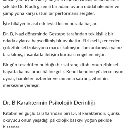
şekilde Dr. B adlı gizemli bir adam oyuna müdahale eder ve
şampiyona karşı üstün bir performans sergiler.
İşte hikâyenin asıl etkileyici kısmı burada başlar.
Dr. B, Nazi döneminde Gestapo tarafından tek kişilik bir
odada aylarca hapsedilmiş bir avukattır. Fiziksel işkenceden
çok zihinsel izolasyona maruz kalmıştır. Tam anlamıyla yalnız
bırakılmış, insanlarla iletişim kurması engellenmiştir.
Bir gün tesadüfen bulduğu bir satranç kitabı onun zihinsel
hayatta kalma aracı hâline gelir. Kendi kendine yüzlerce oyun
oynar, hamleleri ezberler ve zamanla satranç zihninin
merkezine yerleşir.
Dr. B Karakterinin Psikolojik Derinliği
Kitabın en güçlü taraflarından biri Dr. B karakteridir. Çünkü
okuyucu onun yaşadığı psikolojik baskıyı yoğun şekilde
hisseder.