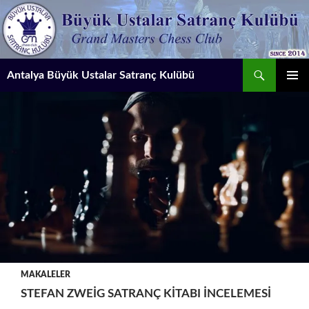
İçeriğe
atla
Ara
Antalya Büyük Ustalar Satranç Kulübü
BIRINCI
MENÜ
MAKALELER
STEFAN ZWEIG SATRANÇ KITABI İNCELEMESI