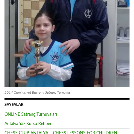
2014 Cumhuriyet Bayramı Satranç Turnuvası
SAYFALAR
ONLINE Satranç Turnuvaları
Antalya Yaz Kursu Rehberi
CHESS CLUB ANTALYA – CHESS LESSONS FOR CHILDREN