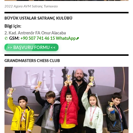
2022 Agora AVM Satranç Turnuvası
BÜYÜK USTALAR SATRANÇ KULÜBÜ
Bilgi için:
2. Kad. Antrenör FA
.
Onur
.
Alacaba
✆
GSM:
+90 507 741 46 15
WhatsApp⬈
>> BAŞVURU FORMU <<
GRANDMASTERS CHESS CLUB