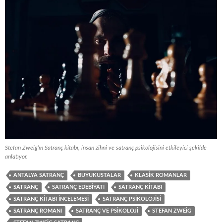
Stefan Zweig’ın Satranç kitabı, insan zihni ve satranç psikolojisini etkileyici şekilde
anlatıyor.
ANTALYA SATRANÇ
BUYUKUSTALAR
KLASIK ROMANLAR
SATRANÇ
SATRANÇ EDEBIYATI
SATRANÇ KITABI
SATRANÇ KITABI INCELEMESI
SATRANÇ PSIKOLOJISI
SATRANÇ ROMANI
SATRANÇ VE PSIKOLOJI
STEFAN ZWEIG