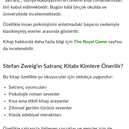
“Satranç”, dünya edebiyatının en önemli kısa romanlarından
biri kabul edilmektedir. Bugün hâlâ birçok okulda ve
üniversitede incelenmektedir.
Özellikle insan psikolojisini anlatmadaki başarısı nedeniyle
klasikleşmiş eserler arasında gösterilir.
Kitap hakkında daha fazla bilgi için
The Royal Game
sayfası
da incelenebilir.
Stefan Zweig’ın Satranç Kitabı Kimlere Önerilir?
Bu kitap özellikle şu okuyucular için oldukça uygundur:
Satranç oyuncuları
Psikolojik roman sevenler
Kısa ama etkili kitap arayanlar
Zihinsel gerilim türünü sevenler
Klasik edebiyat meraklıları
Özellikle satrançla ilgilenen çocuklar ve gençler için de