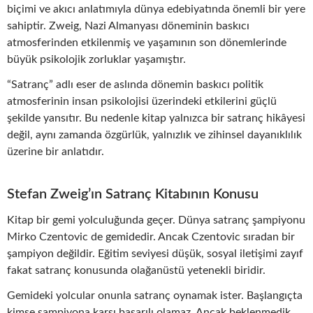
biçimi ve akıcı anlatımıyla dünya edebiyatında önemli bir yere
sahiptir. Zweig, Nazi Almanyası döneminin baskıcı
atmosferinden etkilenmiş ve yaşamının son dönemlerinde
büyük psikolojik zorluklar yaşamıştır.
“Satranç” adlı eser de aslında dönemin baskıcı politik
atmosferinin insan psikolojisi üzerindeki etkilerini güçlü
şekilde yansıtır. Bu nedenle kitap yalnızca bir satranç hikâyesi
değil, aynı zamanda özgürlük, yalnızlık ve zihinsel dayanıklılık
üzerine bir anlatıdır.
Stefan Zweig’ın Satranç Kitabının Konusu
Kitap bir gemi yolculuğunda geçer. Dünya satranç şampiyonu
Mirko Czentovic de gemidedir. Ancak Czentovic sıradan bir
şampiyon değildir. Eğitim seviyesi düşük, sosyal iletişimi zayıf
fakat satranç konusunda olağanüstü yetenekli biridir.
Gemideki yolcular onunla satranç oynamak ister. Başlangıçta
kimse şampiyona karşı başarılı olamaz. Ancak beklenmedik