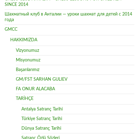
SINCE 2014
Шахматный клуб в Анталии — уроки шахмат для детей с 2014
года
GMCC
HAKKIMIZDA
Vizyonumuz
Misyonumuz
Başarılarımız
GM/FST SARHAN GULIEV
FA ONUR ALACABA
TARİHÇE
Antalya Satranç Tarihi
Türkiye Satranç Tarihi
Dünya Satranç Tarihi
Satranç Özlü Sözleri