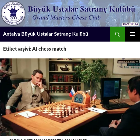
İçeriğe
atla
Ara
Antalya Büyük Ustalar Satranç Kulübü
BIRINCI
Etiket arşivi: AI chess match
MENÜ