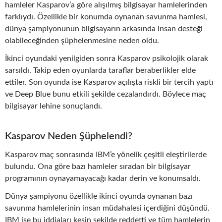
hamleler Kasparov’a göre alışılmış bilgisayar hamlelerinden
farklıydı. Özellikle bir konumda oynanan savunma hamlesi,
dünya şampiyonunun bilgisayarın arkasında insan desteği
olabileceğinden şüphelenmesine neden oldu.
İkinci oyundaki yenilgiden sonra Kasparov psikolojik olarak
sarsıldı. Takip eden oyunlarda taraflar beraberlikler elde
ettiler. Son oyunda ise Kasparov açılışta riskli bir tercih yaptı
ve Deep Blue bunu etkili şekilde cezalandırdı. Böylece maç
bilgisayar lehine sonuçlandı.
Kasparov Neden Şüphelendi?
Kasparov maç sonrasında IBM’e yönelik çeşitli eleştirilerde
bulundu. Ona göre bazı hamleler sıradan bir bilgisayar
programının oynayamayacağı kadar derin ve konumsaldı.
Dünya şampiyonu özellikle ikinci oyunda oynanan bazı
savunma hamlelerinin insan müdahalesi içerdiğini düşündü.
IBM ise bu iddiaları kesin şekilde reddetti ve tüm hamlelerin