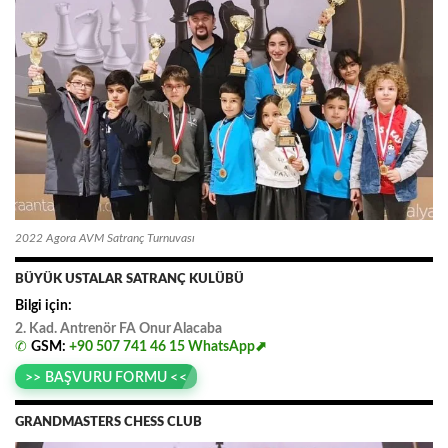
2022 Agora AVM Satranç Turnuvası
BÜYÜK USTALAR SATRANÇ KULÜBÜ
Bilgi için:
2. Kad. Antrenör FA
.
Onur
.
Alacaba
✆
GSM:
+90 507 741 46 15
WhatsApp⬈
>> BAŞVURU FORMU <<
GRANDMASTERS CHESS CLUB