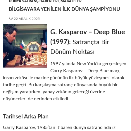
DÜNYA SATRANÇ HABERLERI
,
MAKALELER
BILGISAYARA YENILEN İLK DÜNYA ŞAMPIYONU
22 ARALIK 2025
G. Kasparov – Deep Blue
(1997):
Satrançta Bir
Dönüm Noktası
1997 yılında New York’ta gerçekleşen
Garry Kasparov – Deep Blue maçı,
insan zekâsı ile makine gücünün ilk büyük yüzleşmesi olarak
tarihe geçti. Bu karşılaşma satranç dünyasında büyük bir
değişim yaratırken, yapay zekânın geleceği üzerine
düşünceleri de derinden etkiledi.
Tarihsel Arka Plan
Garry Kasparov, 1985’tan itibaren dünya satrancında iz