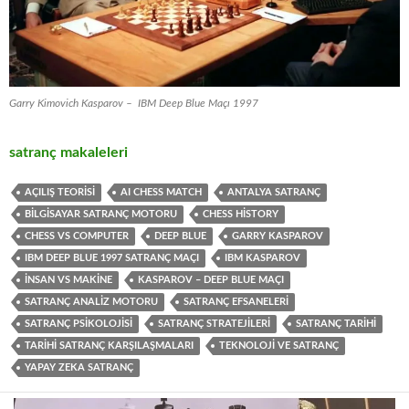
Garry Kimovich Kasparov – IBM Deep Blue Maçı 1997
satranç makaleleri
AÇILIŞ TEORISI
AI CHESS MATCH
ANTALYA SATRANÇ
BILGISAYAR SATRANÇ MOTORU
CHESS HISTORY
CHESS VS COMPUTER
DEEP BLUE
GARRY KASPAROV
IBM DEEP BLUE 1997 SATRANÇ MAÇI
IBM KASPAROV
İNSAN VS MAKINE
KASPAROV – DEEP BLUE MAÇI
SATRANÇ ANALIZ MOTORU
SATRANÇ EFSANELERI
SATRANÇ PSIKOLOJISI
SATRANÇ STRATEJILERI
SATRANÇ TARIHI
TARIHI SATRANÇ KARŞILAŞMALARI
TEKNOLOJI VE SATRANÇ
YAPAY ZEKA SATRANÇ