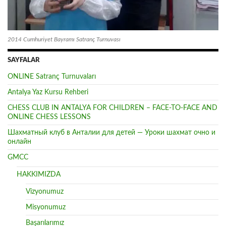
2014 Cumhuriyet Bayramı Satranç Turnuvası
SAYFALAR
ONLINE Satranç Turnuvaları
Antalya Yaz Kursu Rehberi
CHESS CLUB IN ANTALYA FOR CHILDREN – FACE-TO-FACE AND
ONLINE CHESS LESSONS
Шахматный клуб в Анталии для детей — Уроки шахмат очно и
онлайн
GMCC
HAKKIMIZDA
Vizyonumuz
Misyonumuz
Başarılarımız