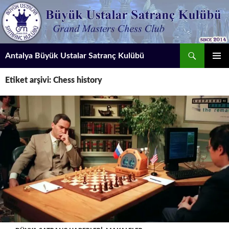
İçeriğe
atla
Ara
Antalya Büyük Ustalar Satranç Kulübü
BIRINCI
Etiket arşivi: Chess history
MENÜ