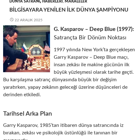
DÜNYA SATRANÇ HABERLERI
,
MAKALELER
BILGISAYARA YENILEN İLK DÜNYA ŞAMPIYONU
22 ARALIK 2025
G. Kasparov – Deep Blue (1997):
Satrançta Bir Dönüm Noktası
1997 yılında New York’ta gerçekleşen
Garry Kasparov – Deep Blue maçı,
insan zekâsı ile makine gücünün ilk
büyük yüzleşmesi olarak tarihe geçti.
Bu karşılaşma satranç dünyasında büyük bir değişim
yaratırken, yapay zekânın geleceği üzerine düşünceleri de
derinden etkiledi.
Tarihsel Arka Plan
Garry Kasparov, 1985’tan itibaren dünya satrancında iz
bırakan, zekâsı ve psikolojik üstünlüğü ile tanınan bir