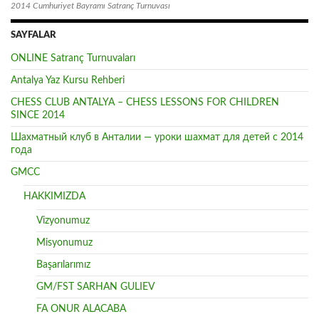
2014 Cumhuriyet Bayramı Satranç Turnuvası
SAYFALAR
ONLINE Satranç Turnuvaları
Antalya Yaz Kursu Rehberi
CHESS CLUB ANTALYA – CHESS LESSONS FOR CHILDREN
SINCE 2014
Шахматный клуб в Анталии — уроки шахмат для детей с 2014
года
GMCC
HAKKIMIZDA
Vizyonumuz
Misyonumuz
Başarılarımız
GM/FST SARHAN GULIEV
FA ONUR ALACABA