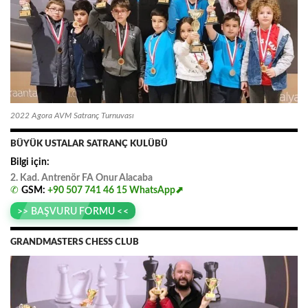
2022 Agora AVM Satranç Turnuvası
BÜYÜK USTALAR SATRANÇ KULÜBÜ
Bilgi için:
2. Kad. Antrenör FA
.
Onur
.
Alacaba
✆
GSM:
+90 507 741 46 15
WhatsApp⬈
>> BAŞVURU FORMU <<
GRANDMASTERS CHESS CLUB