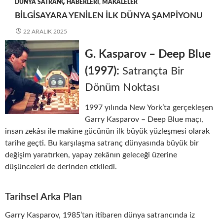
DÜNYA SATRANÇ HABERLERI
,
MAKALELER
BILGISAYARA YENILEN İLK DÜNYA ŞAMPIYONU
22 ARALIK 2025
G. Kasparov – Deep Blue
(1997):
Satrançta Bir
Dönüm Noktası
1997 yılında New York’ta gerçekleşen
Garry Kasparov – Deep Blue maçı,
insan zekâsı ile makine gücünün ilk büyük yüzleşmesi olarak
tarihe geçti. Bu karşılaşma satranç dünyasında büyük bir
değişim yaratırken, yapay zekânın geleceği üzerine
düşünceleri de derinden etkiledi.
Tarihsel Arka Plan
Garry Kasparov, 1985’tan itibaren dünya satrancında iz