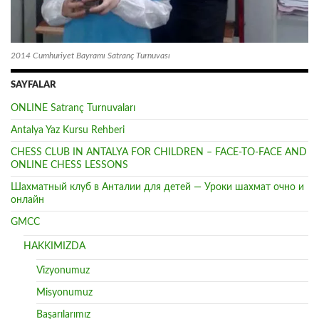
2014 Cumhuriyet Bayramı Satranç Turnuvası
SAYFALAR
ONLINE Satranç Turnuvaları
Antalya Yaz Kursu Rehberi
CHESS CLUB IN ANTALYA FOR CHILDREN – FACE-TO-FACE AND
ONLINE CHESS LESSONS
Шахматный клуб в Анталии для детей — Уроки шахмат очно и
онлайн
GMCC
HAKKIMIZDA
Vizyonumuz
Misyonumuz
Başarılarımız