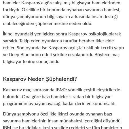
hamleler Kasparov’a göre alışılmış bilgisayar hamlelerinden
farklıydı. Özellikle bir konumda oynanan savunma hamlesi,
dünya şampiyonunun bilgisayarın arkasında insan desteği
olabileceğinden şüphelenmesine neden oldu.
İkinci oyundaki yenilgiden sonra Kasparov psikolojik olarak
sarsıldı. Takip eden oyunlarda taraflar beraberlikler elde
ettiler. Son oyunda ise Kasparov açılışta riskli bir tercih yaptı
ve Deep Blue bunu etkili şekilde cezalandırdı. Böylece maç
bilgisayar lehine sonuçlandı.
Kasparov Neden Şüphelendi?
Kasparov maç sonrasında IBM’e yönelik çeşitli eleştirilerde
bulundu. Ona göre bazı hamleler sıradan bir bilgisayar
programının oynayamayacağı kadar derin ve konumsaldı.
Dünya şampiyonu özellikle ikinci oyunda oynanan bazı
savunma hamlelerinin insan müdahalesi içerdiğini düşündü.
IBM ise bu iddiaları kesin şekilde reddetti ve tüm hamlelerin