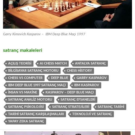
Garry Kimovich Kasparov – IBM Deep Blue Maçı 1997
satranç makaleleri
AÇILIŞ TEORISI
AI CHESS MATCH
ANTALYA SATRANÇ
BILGISAYAR SATRANÇ MOTORU
CHESS HISTORY
CHESS VS COMPUTER
DEEP BLUE
GARRY KASPAROV
IBM DEEP BLUE 1997 SATRANÇ MAÇI
IBM KASPAROV
İNSAN VS MAKINE
KASPAROV – DEEP BLUE MAÇI
SATRANÇ ANALIZ MOTORU
SATRANÇ EFSANELERI
SATRANÇ PSIKOLOJISI
SATRANÇ STRATEJILERI
SATRANÇ TARIHI
TARIHI SATRANÇ KARŞILAŞMALARI
TEKNOLOJI VE SATRANÇ
YAPAY ZEKA SATRANÇ