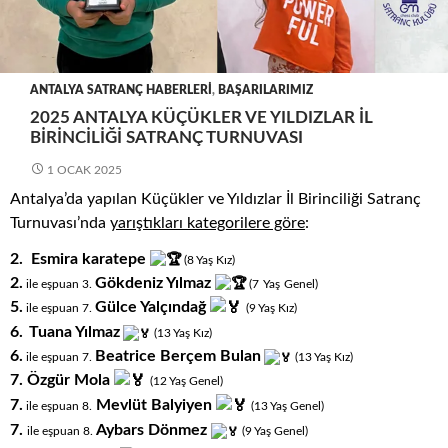
ANTALYA SATRANÇ HABERLERI
,
BAŞARILARIMIZ
2025 ANTALYA KÜÇÜKLER VE YILDIZLAR İL
BIRINCILIĞI SATRANÇ TURNUVASI
1 OCAK 2025
Antalya’da yapılan Küçükler ve Yıldızlar İl Birinciliği Satranç
Turnuvası’nda
yarıştıkları
kategorilere göre
:
2.
Esmira karatepe
(8
.
Yaş
.
Kız)
2.
Gökdeniz Yılmaz
.
.
ile eşpuan 3.
(7
Yaş
Genel)
5.
Gülce Yalçındağ
ile eşpuan 7.
(9
.
Yaş
.
Kız)
6.
Tuana Yılmaz
(13
.
Yaş
.
Kız)
6.
Beatrice Berçem Bulan
ile eşpuan 7.
(13
.
Yaş
.
Kız)
7. Özgür Mola
(12
.
Yaş
.
Genel)
7.
Mevlüt Balyiyen
ile eşpuan 8.
(13
.
Yaş
.
Genel)
7.
Aybars Dönmez
ile eşpuan 8.
(9
.
Yaş
.
Genel)