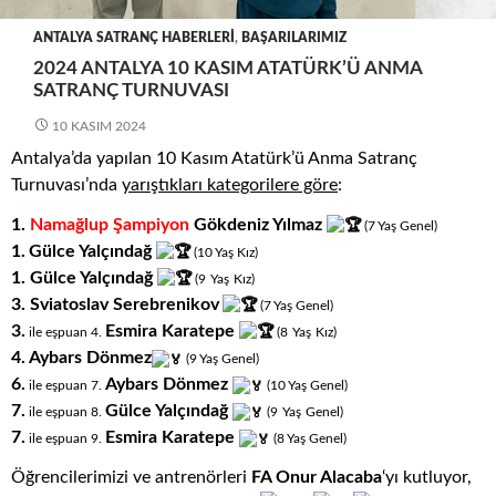
ANTALYA SATRANÇ HABERLERI
,
BAŞARILARIMIZ
2024 ANTALYA 10 KASIM ATATÜRK’Ü ANMA
SATRANÇ TURNUVASI
10 KASIM 2024
Antalya’da yapılan 10 Kasım Atatürk’ü Anma Satranç
Turnuvası’nda
yarıştıkları
kategorilere göre
:
1.
Namağlup Şampiyon
Gökdeniz Yılmaz
(7
.
Yaş
.
Genel)
1.
Gülce Yalçındağ
(10
.
Yaş
.
Kız)
1. Gülce Yalçındağ
.
.
(9
Yaş
Kız)
3.
Sviatoslav Serebrenikov
(7
.
Yaş
.
Genel)
3.
Esmira Karatepe
.
.
ile eşpuan 4.
(8
Yaş
Kız)
4. Aybars Dönmez
(9
.
Yaş
.
Genel)
6.
Aybars Dönmez
ile eşpuan 7.
(10
.
Yaş
.
Genel)
7.
Gülce Yalçındağ
.
.
ile eşpuan 8.
(9
Yaş
Genel)
7.
Esmira Karatepe
ile eşpuan 9.
(8
.
Yaş
.
Genel)
Öğrencilerimizi ve antrenörleri
FA Onur Alacaba
‘yı kutluyor,