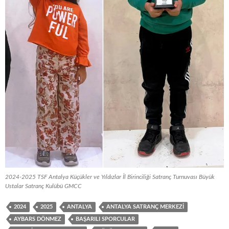
2024-2025 TSF Antalya Küçükler ve Yıldızlar İl Birinciliği Satranç Turnuvası Büyük
Ustalar Satranç Kulübü GMCC
2024
2025
ANTALYA
ANTALYA SATRANÇ MERKEZI
AYBARS DÖNMEZ
BAŞARILI SPORCULAR