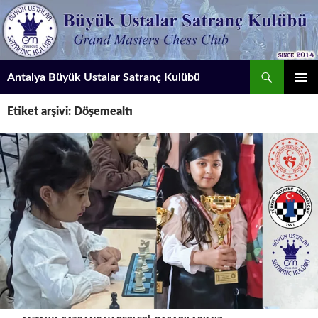
İçeriğe
atla
Ara
Antalya Büyük Ustalar Satranç Kulübü
BIRINCI
Etiket arşivi: Döşemealtı
MENÜ