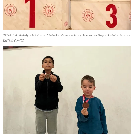
2024 TSF Antalya 10 Kasım Atatürk’ü Anma Satranç Turnuvası Büyük Ustalar Satranç
Kulübü GMCC