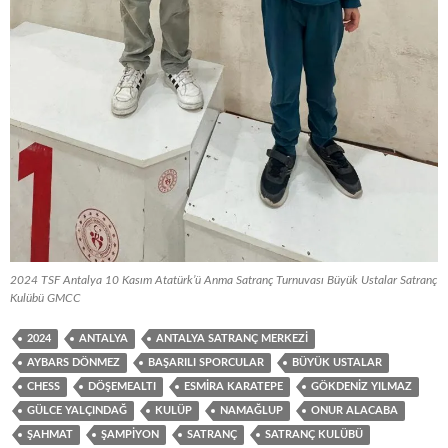
2024 TSF Antalya 10 Kasım Atatürk’ü Anma Satranç Turnuvası Büyük Ustalar Satranç
Kulübü GMCC
2024
ANTALYA
ANTALYA SATRANÇ MERKEZI
AYBARS DÖNMEZ
BAŞARILI SPORCULAR
BÜYÜK USTALAR
CHESS
DÖŞEMEALTI
ESMIRA KARATEPE
GÖKDENIZ YILMAZ
GÜLCE YALÇINDAĞ
KULÜP
NAMAĞLUP
ONUR ALACABA
ŞAHMAT
ŞAMPIYON
SATRANÇ
SATRANÇ KULÜBÜ