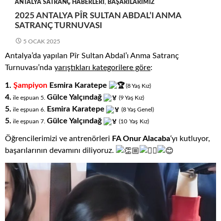
ANTALYA SATRANÇ HABERLERI
,
BAŞARILARIMIZ
2025 ANTALYA PÎR SULTAN ABDAL’I ANMA
SATRANÇ TURNUVASI
5 OCAK 2025
Antalya’da yapılan Pîr Sultan Abdal’ı Anma Satranç
Turnuvası’nda
yarıştıkları
kategorilere göre
:
1.
Şampiyon
Esmira Karatepe
(8
.
Yaş
.
Kız)
4.
Gülce Yalçındağ
ile eşpuan 5.
(9
.
Yaş
.
Kız)
5.
Esmira Karatepe
ile eşpuan 6.
(8
.
Yaş
.
Genel)
5.
Gülce Yalçındağ
.
.
ile eşpuan 7.
(10
Yaş
Kız)
Öğrencilerimizi ve antrenörleri
FA Onur Alacaba
‘yı kutluyor,
başarılarının devamını diliyoruz.