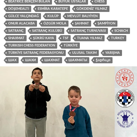
BEATRICE BERÇEM BULAN
BÜYÜK USTALAR
CHESS
DÖŞEMEALTI
ESMIRA KARATEPE
GÖKDENIZ YILMAZ
GÜLCE YALÇINDAĞ
KULÜP
MEVLÜT BALYIYEN
ONUR ALACABA
ÖZGÜR MOLA
ŞAHMAT
ŞAMPIYON
SATRANÇ
SATRANÇ KULÜBÜ
SATRANÇ TURNUVASI
SCHACH
SHAXMAT
ŞÜKRÜ KAYA
TSF
TUANA YILMAZ
TURKEY
TURKISH CHESS FEDERATION
TÜRKIYE
TÜRKIYE SATRANÇ FEDERASYONU
ULUSAL TAKIM
YARIŞMA
ШАХ
ШАХИ
ШАХМАТ
ШАХМАТЫ
ᲭᲐᲓᲠᲐᲙᲘ