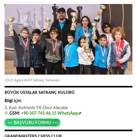
2022 Agora AVM Satranç Turnuvası
BÜYÜK USTALAR SATRANÇ KULÜBÜ
Bilgi için:
2. Kad. Antrenör FA
.
Onur
.
Alacaba
✆
GSM:
+90 507 741 46 15
WhatsApp⬈
>> BAŞVURU FORMU <<
GRANDMASTERS CHESS CLUB