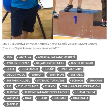
2024 TSF Antalya 19 Mayıs Atatürk’ü Anma, Gençlik ve Spor Bayramı Satranç
Turnuvası Büyük Ustalar Satranç Kulübü GMCC
2024
ANTALYA
ANTALYA SATRANÇ MERKEZI
AYBARS DÖNMEZ
BAŞARILI SPORCULAR
BÜYÜK USTALAR
CHESS
DÖŞEMEALTI
KULÜP
ONUR ALACABA
ÖZGÜR MOLA
ŞAHMAT
ŞAMPIYON
SATRANÇ
SATRANÇ KULÜBÜ
SATRANÇ TURNUVASI
SCHACH
SHAXMAT
TSF
TUANA YILMAZ
TURKEY
TURKISH CHESS FEDERATION
TÜRKIYE
TÜRKIYE SATRANÇ FEDERASYONU
ULUSAL TAKIM
YARIŞMA
ШАХ
ШАХИ
ШАХМАТ
ШАХМАТЫ
ᲭᲐᲓᲠᲐᲙᲘ