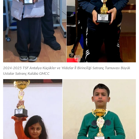
2024-2025 TSF Antalya Küçükler ve Yıldızlar İl Birinciliği Satranç Turnuvası Büyük
Ustalar Satranç Kulübü GMCC