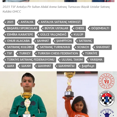
2025 TSF Antalya Pîr Sultan Abdal Anma Satranç Turnuvası Büyük Ustalar Satranç
Kulübü GMCC
2025
ANTALYA
ANTALYA SATRANÇ MERKEZI
BAŞARILI SPORCULAR
BÜYÜK USTALAR
CHESS
DÖŞEMEALTI
ESMIRA KARATEPE
GÜLCE YALÇINDAĞ
KULÜP
ONUR ALACABA
ŞAHMAT
ŞAMPIYON
SATRANÇ
SATRANÇ KULÜBÜ
SATRANÇ TURNUVASI
SCHACH
SHAXMAT
TSF
TURKEY
TURKISH CHESS FEDERATION
TÜRKIYE
TÜRKIYE SATRANÇ FEDERASYONU
ULUSAL TAKIM
YARIŞMA
ШАХ
ШАХИ
ШАХМАТ
ШАХМАТЫ
ᲭᲐᲓᲠᲐᲙᲘ