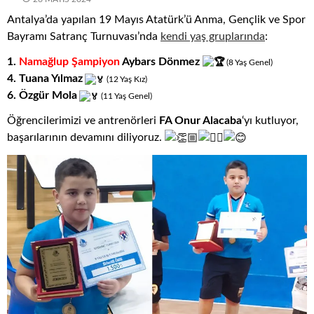
Antalya’da yapılan 19 Mayıs Atatürk’ü Anma, Gençlik ve Spor
Bayramı Satranç Turnuvası’nda
kendi yaş gruplarında
:
1.
Namağlup Şampiyon
Aybars Dönmez
(8
.
Yaş
.
Genel)
4. Tuana Yılmaz
(12
.
Yaş
.
Kız)
6. Özgür Mola
(11
.
Yaş
.
Genel)
Öğrencilerimizi ve antrenörleri
FA Onur Alacaba
‘yı kutluyor,
başarılarının devamını diliyoruz.