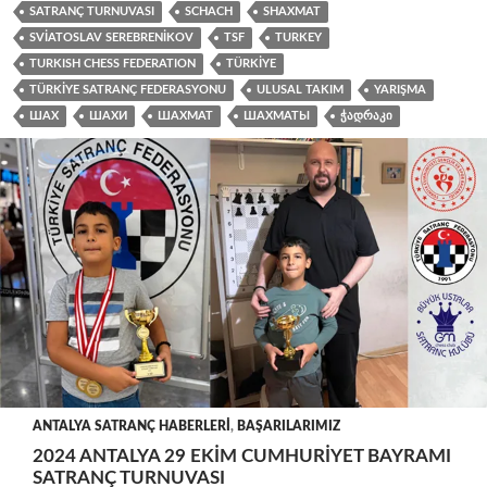
SATRANÇ TURNUVASI
SCHACH
SHAXMAT
SVIATOSLAV SEREBRENIKOV
TSF
TURKEY
TURKISH CHESS FEDERATION
TÜRKIYE
TÜRKIYE SATRANÇ FEDERASYONU
ULUSAL TAKIM
YARIŞMA
ШАХ
ШАХИ
ШАХМАТ
ШАХМАТЫ
ᲭᲐᲓᲠᲐᲙᲘ
ANTALYA SATRANÇ HABERLERI
,
BAŞARILARIMIZ
2024 ANTALYA 29 EKIM CUMHURIYET BAYRAMI
SATRANÇ TURNUVASI