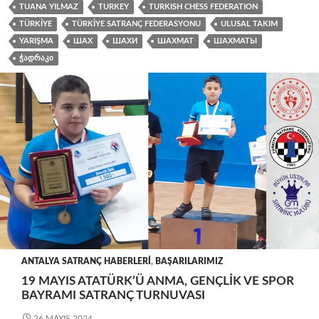
TUANA YILMAZ
TURKEY
TURKISH CHESS FEDERATION
TÜRKIYE
TÜRKIYE SATRANÇ FEDERASYONU
ULUSAL TAKIM
YARIŞMA
ШАХ
ШАХИ
ШАХМАТ
ШАХМАТЫ
ᲭᲐᲓᲠᲐᲙᲘ
ANTALYA SATRANÇ HABERLERI
,
BAŞARILARIMIZ
19 MAYIS ATATÜRK’Ü ANMA, GENÇLIK VE SPOR
BAYRAMI SATRANÇ TURNUVASI
26 MAYIS 2024