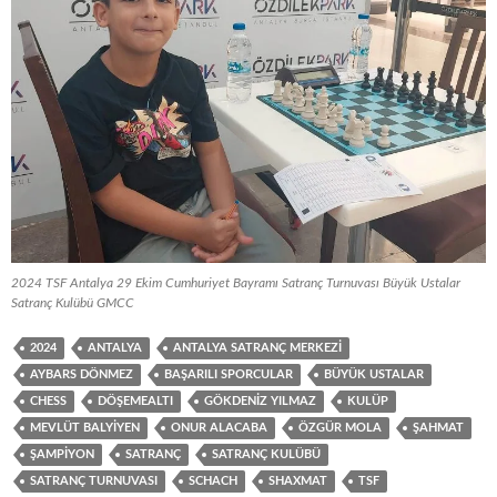
2024 TSF Antalya 29 Ekim Cumhuriyet Bayramı Satranç Turnuvası Büyük Ustalar
Satranç Kulübü GMCC
2024
ANTALYA
ANTALYA SATRANÇ MERKEZI
AYBARS DÖNMEZ
BAŞARILI SPORCULAR
BÜYÜK USTALAR
CHESS
DÖŞEMEALTI
GÖKDENIZ YILMAZ
KULÜP
MEVLÜT BALYIYEN
ONUR ALACABA
ÖZGÜR MOLA
ŞAHMAT
ŞAMPIYON
SATRANÇ
SATRANÇ KULÜBÜ
SATRANÇ TURNUVASI
SCHACH
SHAXMAT
TSF