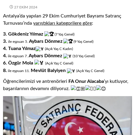
27 EKIM 2024
Antalya’da yapılan 29 Ekim Cumhuriyet Bayramı Satranç
Turnuvası’nda
yarıştıkları
kategorilere göre
:
3.
Gökdeniz Yılmaz
(7
.
Yaş
.
Genel)
3.
Aybars Dönmez
ile eşpuan 5.
(9
.
Yaş
.
Genel)
4. Tuana Yılmaz
(Açık
.
Yaş
.
C
.
Kadın)
4.
Aybars Dönmez
ile eşpuan 7.
(10
.
Yaş
.
Genel)
6. Özgür Mola
(Açık
.
Yaş
.
C
.
Genel)
8.
Mevlüt Balyiyen
ile eşpuan 11.
(Açık
.
Yaş
.
C
.
Genel)
Öğrencilerimizi ve antrenörleri
FA Onur Alacaba
‘yı kutluyor,
başarılarının devamını diliyoruz.