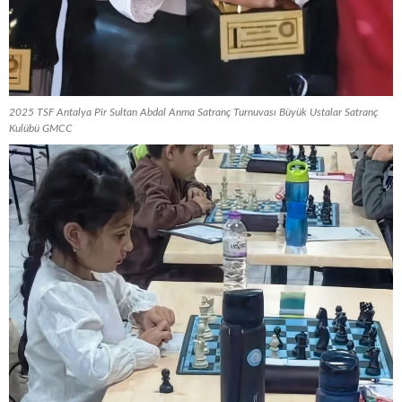
2025 TSF Antalya Pîr Sultan Abdal Anma Satranç Turnuvası Büyük Ustalar Satranç
Kulübü GMCC