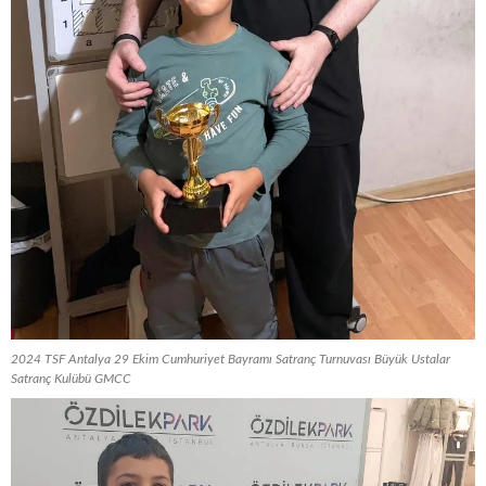
2024 TSF Antalya 29 Ekim Cumhuriyet Bayramı Satranç Turnuvası Büyük Ustalar
Satranç Kulübü GMCC