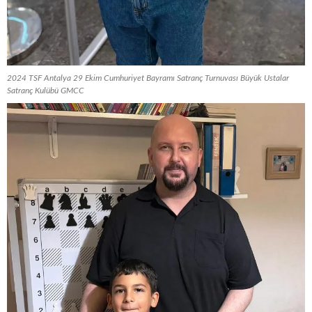
2024 TSF Antalya 29 Ekim Cumhuriyet Bayramı Satranç Turnuvası Büyük Ustalar
Satranç Kulübü GMCC