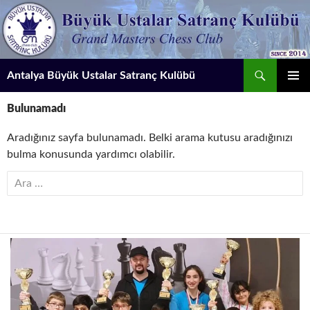
İçeriğe
atla
Ara
Antalya Büyük Ustalar Satranç Kulübü
BIRINCI
Bulunamadı
MENÜ
Aradığınız sayfa bulunamadı. Belki arama kutusu aradığınızı
bulma konusunda yardımcı olabilir.
Arama: