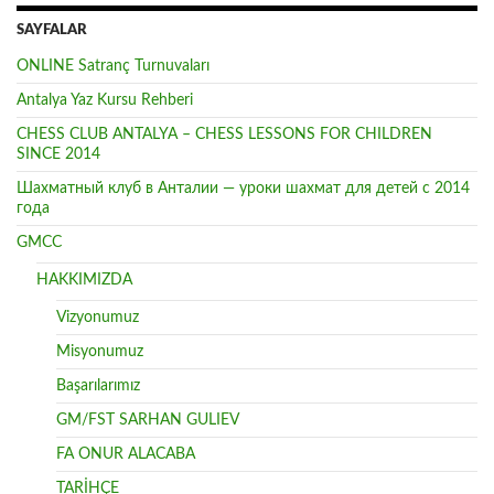
SAYFALAR
ONLINE Satranç Turnuvaları
Antalya Yaz Kursu Rehberi
CHESS CLUB ANTALYA – CHESS LESSONS FOR CHILDREN
SINCE 2014
Шахматный клуб в Анталии — уроки шахмат для детей с 2014
года
GMCC
HAKKIMIZDA
Vizyonumuz
Misyonumuz
Başarılarımız
GM/FST SARHAN GULIEV
FA ONUR ALACABA
TARİHÇE