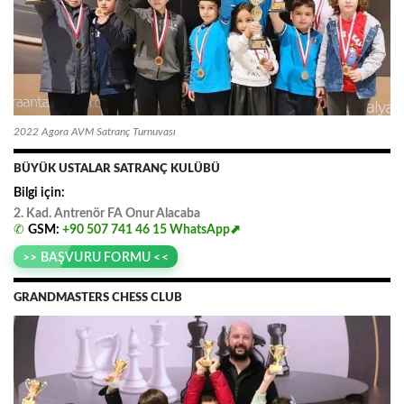
2022 Agora AVM Satranç Turnuvası
BÜYÜK USTALAR SATRANÇ KULÜBÜ
Bilgi için:
2. Kad. Antrenör FA
.
Onur
.
Alacaba
✆
GSM:
+90 507 741 46 15
WhatsApp⬈
>> BAŞVURU FORMU <<
GRANDMASTERS CHESS CLUB