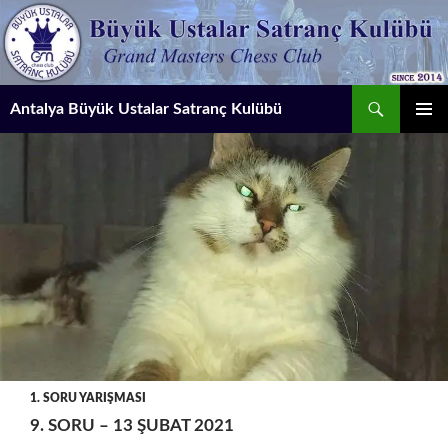
İçeriğe
atla
Ara
Antalya Büyük Ustalar Satranç Kulübü
BIRINCI
MENÜ
1. SORU YARIŞMASI
9. SORU – 13 ŞUBAT 2021