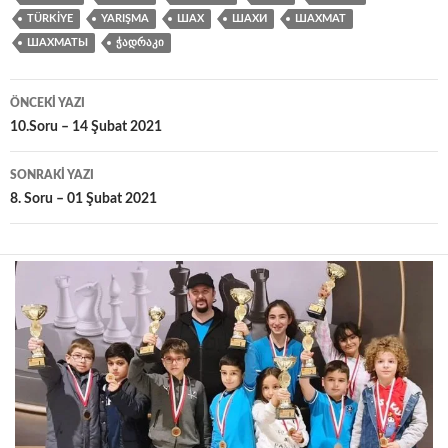
TÜRKIYE
YARIŞMA
ШАХ
ШАХИ
ШАХМАТ
ШАХМАТЫ
ᲭᲐᲓᲠᲐᲙᲘ
Yazı
ÖNCEKI YAZI
dolaşımı
10.Soru – 14 Şubat 2021
SONRAKI YAZI
8. Soru – 01 Şubat 2021