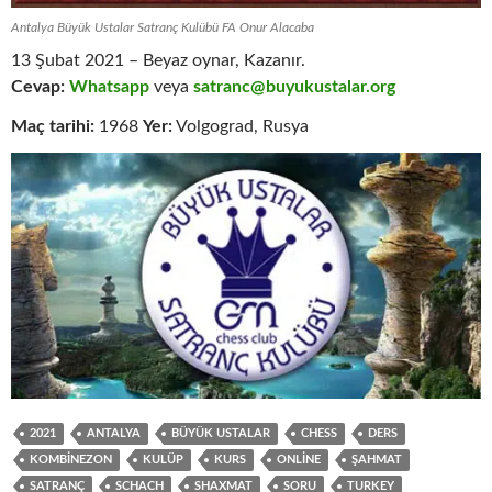
Antalya Büyük Ustalar Satranç Kulübü FA Onur Alacaba
13 Şubat 2021 – Beyaz oynar, Kazanır.
Cevap:
Whatsapp
veya
satranc@buyukustalar.org
Maç tarihi:
1968
Yer:
Volgograd, Rusya
2021
ANTALYA
BÜYÜK USTALAR
CHESS
DERS
KOMBINEZON
KULÜP
KURS
ONLINE
ŞAHMAT
SATRANÇ
SCHACH
SHAXMAT
SORU
TURKEY