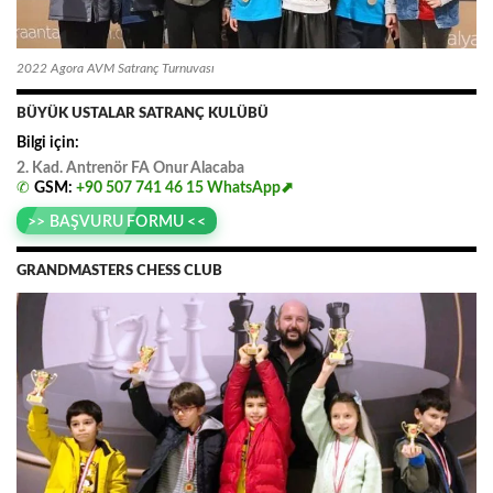
2022 Agora AVM Satranç Turnuvası
BÜYÜK USTALAR SATRANÇ KULÜBÜ
Bilgi için:
2. Kad. Antrenör FA
.
Onur
.
Alacaba
✆
GSM:
+90 507 741 46 15
WhatsApp⬈
>> BAŞVURU FORMU <<
GRANDMASTERS CHESS CLUB