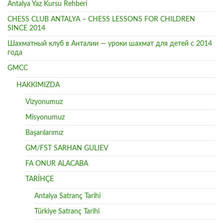
Antalya Yaz Kursu Rehberi
CHESS CLUB ANTALYA – CHESS LESSONS FOR CHILDREN
SINCE 2014
Шахматный клуб в Анталии — уроки шахмат для детей с 2014
года
GMCC
HAKKIMIZDA
Vizyonumuz
Misyonumuz
Başarılarımız
GM/FST SARHAN GULIEV
FA ONUR ALACABA
TARİHÇE
Antalya Satranç Tarihi
Türkiye Satranç Tarihi