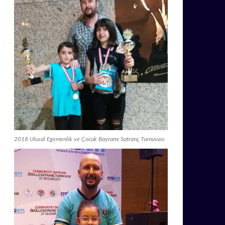
2018 Ulusal Egemenlik ve Çocuk Bayramı Satranç Turnuvası