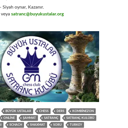
 Siyah oynar, Kazanır.
veya
satranc@buyukustalar.org
BÜYÜK USTALAR
CHESS
DERS
KOMBINEZON
ONLINE
ŞAHMAT
SATRANÇ
SATRANÇ KULÜBÜ
I
SCHACH
SHAXMAT
SORU
TURKEY