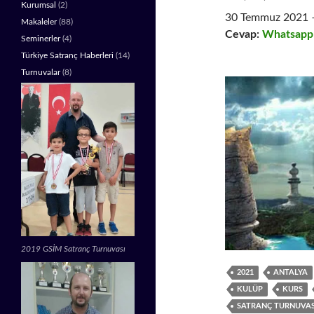
Kurumsal
(2)
30 Temmuz 2021 –
Makaleler
(88)
Cevap:
Whatsapp
Seminerler
(4)
Türkiye Satranç Haberleri
(14)
Turnuvalar
(8)
2019 GSİM Satranç Turnuvası
2021
ANTALYA
KULÜP
KURS
SATRANÇ TURNUVAS