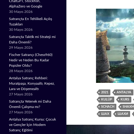
ChatGPT, Stockfish,
AlphaZero ve Google
30 Mayıs 2026
Satrançta En Tehlikeli Açılış
Tuzakları
30 Mayıs 2026
Satrançta Taktik mi Strateji mi
Daha Önemli?
29 Mayıs 2026
Fischer Satrançı (Chess960)
Nedir ve Neden Bu Kadar
Popüler Oldu?
28 Mayıs 2026
Antalya Satranç Rehberi:
Muratpaşa, Konyaaltı, Kepez,
Lara ve Döşemealtı
2021
ANTALYA
27 Mayıs 2026
KULÜP
KURS
Satrançta Yetenek mi Daha
SCHACH
SHAXM
Önemli Çalışma mı?
27 Mayıs 2026
ШАХ
ШАХИ
Antalya Satranç Kursu: Çocuk
ve Gençler İçin Modern
Satranç Eğitimi