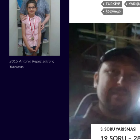
TÜRKIYE
YARIŞ
ᲭᲐᲓᲠᲐᲙᲘ
2015 Antalya Kepez Satranç
Turnuvası
3. SORU YARIŞMASI
19.SORU – 2