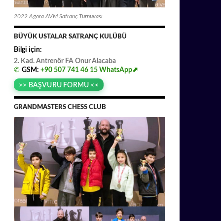
2022 Agora AVM Satranç Turnuvası
BÜYÜK USTALAR SATRANÇ KULÜBÜ
Bilgi için:
2. Kad. Antrenör FA
.
Onur
.
Alacaba
✆
GSM:
+90 507 741 46 15
WhatsApp⬈
>> BAŞVURU FORMU <<
GRANDMASTERS CHESS CLUB