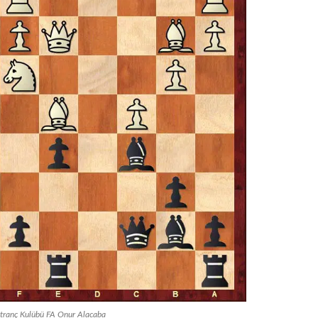
atranç Kulübü FA Onur Alacaba