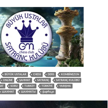
BÜYÜK USTALAR
CHESS
DERS
KOMBINEZON
ONLINE
ŞAHMAT
SATRANÇ
SATRANÇ KULÜBÜ
AT
SORU
TURKEY
TÜRKIYE
YARIŞMA
ШАХМАТ
ШАХМАТЫ
ᲭᲐᲓᲠᲐᲙᲘ