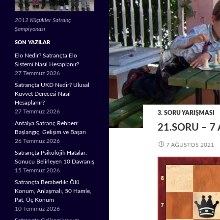
2012 Küçükler Satranç
Şampiyonası
SON YAZILAR
Elo Nedir? Satrançta Elo
Sistemi Nasıl Hesaplanır?
27 Temmuz 2026
Satrançta UKD Nedir? Ulusal
Kuvvet Derecesi Nasıl
Hesaplanır?
27 Temmuz 2026
3. SORU YARIŞMASI
Antalya Satranç Rehberi:
21.SORU – 7
Başlangıç, Gelişim ve Başarı
26 Temmuz 2026
7 AĞUSTOS 2021
Satrançta Psikolojik Hatalar:
Sonucu Belirleyen 10 Davranış
15 Temmuz 2026
Satrançta Beraberlik: Ölü
Konum, Anlaşmalı, 50 Hamle,
Pat, Üç Konum
10 Temmuz 2026