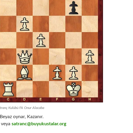
atranç Kulübü FA Onur Alacaba
Beyaz oynar, Kazanır.
veya
satranc@buyukustalar.org