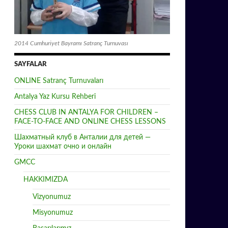
2014 Cumhuriyet Bayramı Satranç Turnuvası
SAYFALAR
ONLINE Satranç Turnuvaları
Antalya Yaz Kursu Rehberi
CHESS CLUB IN ANTALYA FOR CHILDREN –
FACE-TO-FACE AND ONLINE CHESS LESSONS
Шахматный клуб в Анталии для детей —
Уроки шахмат очно и онлайн
GMCC
HAKKIMIZDA
Vizyonumuz
Misyonumuz