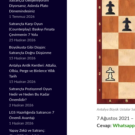
Satrançta Gelişemiyorum
Diyorsanız, Aslında Plato
Dönemindesiniz
1 Temmuz 2026
Satrançta Karşı Oyun
(Counterplay): Baskıyı Fırsata
Çevirmenin 7 Yolu
25 Haziran 2026
Büyükusta Gibi Düşün:
Satrançta Doğru Düşünme
15 Haziran 2026
Antalya Antik Kentleri: Attalia,
Olbia, Perge ve Binlerce Yıllık
Tarih
15 Haziran 2026
Satrançta Pozisyonel Oyun
Nedir ve Neden Bu Kadar
Önemlidir?
2 Haziran 2026
Antalya Büyük Ustalar S
LGS Hazırlığında Satrancın 7
7 Ağustos 2021 – 
Önemli Avantajı
1 Haziran 2026
Cevap:
Whatsapp
Yapay Zekâ ve Satranç: