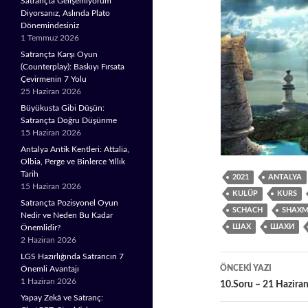
Satrançta Gelişemiyorum
Diyorsanız, Aslında Plato
Dönemindesiniz
1 Temmuz 2026
Satrançta Karşı Oyun
(Counterplay): Baskıyı Fırsata
Çevirmenin 7 Yolu
25 Haziran 2026
Büyükusta Gibi Düşün:
Satrançta Doğru Düşünme
15 Haziran 2026
Antalya Antik Kentleri: Attalia,
Olbia, Perge ve Binlerce Yıllık
Tarih
2021
ANTALYA
15 Haziran 2026
KULÜP
KURS
Satrançta Pozisyonel Oyun
SCHACH
SHAXM
Nedir ve Neden Bu Kadar
ШАХ
ШАХИ
Önemlidir?
2 Haziran 2026
LGS Hazırlığında Satrancın 7
Yazı
ÖNCEKI YAZI
Önemli Avantajı
1 Haziran 2026
10.Soru – 21 Hazira
dolaşımı
Yapay Zekâ ve Satranç: