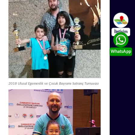
İletişim
WhatsApp
2018 Ulusal Egemenlik ve Çocuk Bayramı Satranç Turnuvası