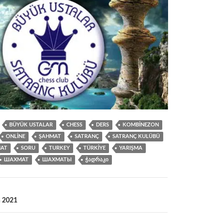
BÜYÜK USTALAR
CHESS
DERS
KOMBINEZON
ONLINE
ŞAHMAT
SATRANÇ
SATRANÇ KULÜBÜ
AT
SORU
TURKEY
TÜRKIYE
YARIŞMA
ШАХМАТ
ШАХМАТЫ
ᲭᲐᲓᲠᲐᲙᲘ
n 2021