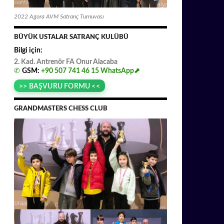
2022 Agora AVM Satranç Turnuvası
BÜYÜK USTALAR SATRANÇ KULÜBÜ
Bilgi için:
2. Kad. Antrenör FA
.
Onur
.
Alacaba
✆
GSM:
+90 507 741 46 15
WhatsApp⬈
>> BAŞVURU FORMU <<
GRANDMASTERS CHESS CLUB