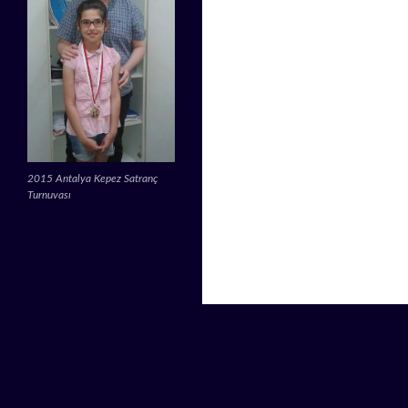
2015 Antalya Kepez Satranç
Turnuvası