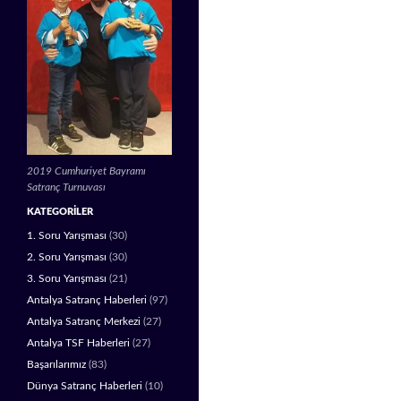
2019 Cumhuriyet Bayramı
Satranç Turnuvası
KATEGORILER
1. Soru Yarışması
(30)
2. Soru Yarışması
(30)
3. Soru Yarışması
(21)
Antalya Satranç Haberleri
(97)
Antalya Satranç Merkezi
(27)
Antalya TSF Haberleri
(27)
Başarılarımız
(83)
Dünya Satranç Haberleri
(10)