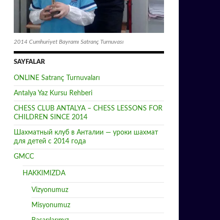
2014 Cumhuriyet Bayramı Satranç Turnuvası
SAYFALAR
ONLINE Satranç Turnuvaları
Antalya Yaz Kursu Rehberi
CHESS CLUB ANTALYA – CHESS LESSONS FOR
CHILDREN SINCE 2014
Шахматный клуб в Анталии — уроки шахмат
для детей с 2014 года
GMCC
HAKKIMIZDA
Vizyonumuz
Misyonumuz