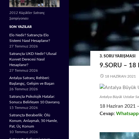
2012 Küçükler Satranç
Şampiyonası
SON YAZILAR
Elo Nedir? Satrançta Elo
Sistemi Nasıl Hesaplanır?
27 Temmuz 2026
Satrançta UKD Nedir? Ulusal
3. SORU YARIŞMASI
Kuvvet Derecesi Nasıl
9.SORU – 18
Hesaplanır?
27 Temmuz 2026
18 HAZIRAN 2021
Antalya Satranç Rehberi:
Başlangıç, Gelişim ve Başarı
26 Temmuz 2026
Satrançta Psikolojik Hatalar:
Antalya Büyük Ustalar S
Sonucu Belirleyen 10 Davranış
18 Haziran 2021 –
15 Temmuz 2026
Cevap:
Whatsapp
Satrançta Beraberlik: Ölü
Konum, Anlaşmalı, 50 Hamle,
Pat, Üç Konum
10 Temmuz 2026