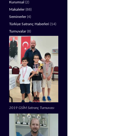
Kurumsal
(2)
Makaleler
(88)
Seminerler
(4)
Türkiye Satranç Haberleri
(14)
Turnuvalar
(8)
2019 GSİM Satranç Turnuvası