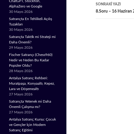
ChatGPT, Stockfish,
SONRAKI YAZI
AlphaZero ve Google
8.Soru – 16 Haziran
30 Mayıs 2026
Satrançta En Tehlikeli Açılış
Tuzakları
30 Mayıs 2026
Satrançta Taktik mi Strateji mi
Daha Önemli?
29 Mayıs 2026
Fischer Satrançı (Chess960)
Nedir ve Neden Bu Kadar
Popüler Oldu?
28 Mayıs 2026
Antalya Satranç Rehberi:
Muratpaşa, Konyaaltı, Kepez,
Lara ve Döşemealtı
27 Mayıs 2026
Satrançta Yetenek mi Daha
Önemli Çalışma mı?
27 Mayıs 2026
Antalya Satranç Kursu: Çocuk
ve Gençler İçin Modern
Satranç Eğitimi