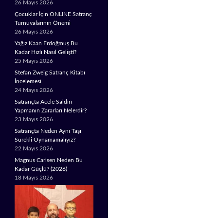
26 Mayıs 2026
Çocuklar İçin ONLINE Satranç
Turnuvalarının Önemi
26 Mayıs 2026
Yağız Kaan Erdoğmuş Bu
Kadar Hızlı Nasıl Gelişti?
25 Mayıs 2026
Stefan Zweig Satranç Kitabı
İncelemesi
24 Mayıs 2026
Satrançta Acele Saldırı
Yapmanın Zararları Nelerdir?
23 Mayıs 2026
Satrançta Neden Aynı Taşı
Sürekli Oynamamalıyız?
22 Mayıs 2026
Magnus Carlsen Neden Bu
Kadar Güçlü? (2026)
18 Mayıs 2026