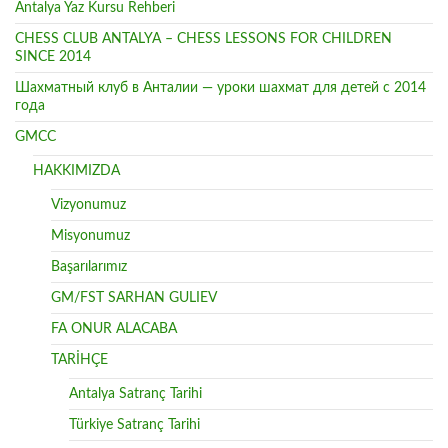
Antalya Yaz Kursu Rehberi
CHESS CLUB ANTALYA – CHESS LESSONS FOR CHILDREN
SINCE 2014
Шахматный клуб в Анталии — уроки шахмат для детей с 2014
года
GMCC
HAKKIMIZDA
Vizyonumuz
Misyonumuz
Başarılarımız
GM/FST SARHAN GULIEV
FA ONUR ALACABA
TARİHÇE
Antalya Satranç Tarihi
Türkiye Satranç Tarihi