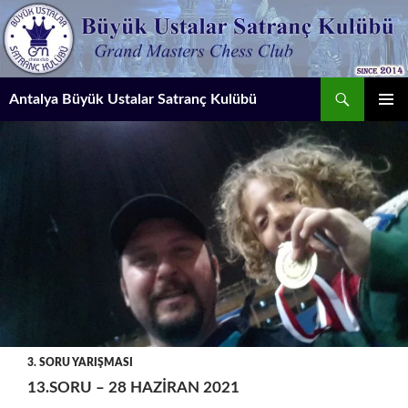
İçeriğe
atla
Ara
Antalya Büyük Ustalar Satranç Kulübü
BIRINCI
MENÜ
3. SORU YARIŞMASI
13.SORU – 28 HAZIRAN 2021