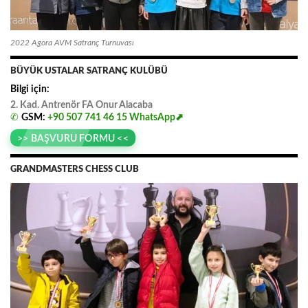
2022 Agora AVM Satranç Turnuvası
BÜYÜK USTALAR SATRANÇ KULÜBÜ
Bilgi için:
2. Kad. Antrenör FA
.
Onur
.
Alacaba
✆
GSM:
+90 507 741 46 15
WhatsApp⬈
>> BAŞVURU FORMU <<
GRANDMASTERS CHESS CLUB