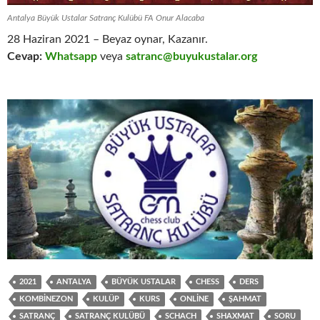
Antalya Büyük Ustalar Satranç Kulübü FA Onur Alacaba
28 Haziran 2021 – Beyaz oynar, Kazanır.
Cevap:
Whatsapp
veya
satranc@buyukustalar.org
2021
ANTALYA
BÜYÜK USTALAR
CHESS
DERS
KOMBINEZON
KULÜP
KURS
ONLINE
ŞAHMAT
SATRANÇ
SATRANÇ KULÜBÜ
SCHACH
SHAXMAT
SORU