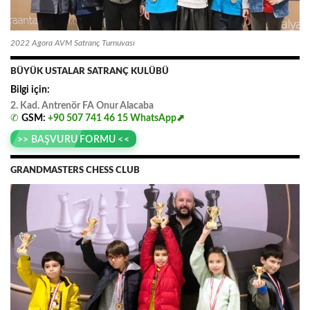
2022 Agora AVM Satranç Turnuvası
BÜYÜK USTALAR SATRANÇ KULÜBÜ
Bilgi için:
2. Kad. Antrenör FA
.
Onur
.
Alacaba
✆
GSM:
+90 507 741 46 15
WhatsApp⬈
>> BAŞVURU FORMU <<
GRANDMASTERS CHESS CLUB