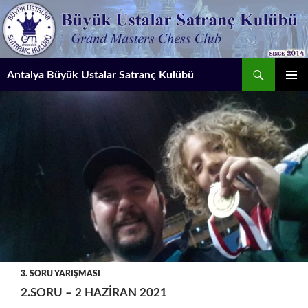
İçeriğe
atla
Ara
Antalya Büyük Ustalar Satranç Kulübü
BIRINCI
MENÜ
3. SORU YARIŞMASI
2.SORU – 2 HAZIRAN 2021