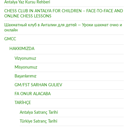
Antalya Yaz Kursu Rehberi
CHESS CLUB IN ANTALYA FOR CHILDREN – FACE-TO-FACE AND
ONLINE CHESS LESSONS
Шахматный клуб в Анталии для детей — Уроки шахмат очно и
онлайн
GMCC
HAKKIMIZDA
Vizyonumuz
Misyonumuz
Başarılarımız
GM/FST SARHAN GULIEV
FA ONUR ALACABA
TARİHÇE
Antalya Satranç Tarihi
Türkiye Satranç Tarihi