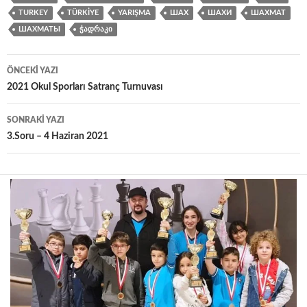
TURKEY
TÜRKIYE
YARIŞMA
ШАХ
ШАХИ
ШАХМАТ
ШАХМАТЫ
ᲭᲐᲓᲠᲐᲙᲘ
Yazı
ÖNCEKI YAZI
dolaşımı
2021 Okul Sporları Satranç Turnuvası
SONRAKI YAZI
3.Soru – 4 Haziran 2021