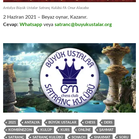
Antalya Büyük Ustalar Satranç Kulübü FA Onur Alacaba
2 Haziran 2021 – Beyaz oynar, Kazanır.
Cevap:
Whatsapp
veya
satranc@buyukustalar.org
2021
ANTALYA
BÜYÜK USTALAR
CHESS
DERS
KOMBINEZON
KULÜP
KURS
ONLINE
ŞAHMAT
SATRANÇ
SATRANÇ KULÜBÜ
SCHACH
SHAXMAT
SORU