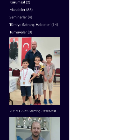
Kurumsal
(2)
Makaleler
(88)
Seminerler
(4)
Türkiye Satranç Haberleri
(14)
Turnuvalar
(8)
2019 GSİM Satranç Turnuvası