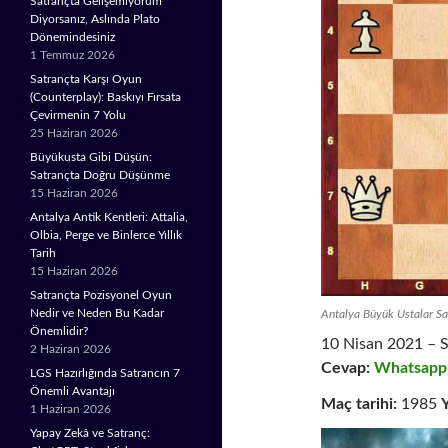
Satrançta Gelişemiyorum
Diyorsanız, Aslında Plato
Dönemindesiniz
1 Temmuz 2026
Satrançta Karşı Oyun
(Counterplay): Baskıyı Fırsata
Çevirmenin 7 Yolu
25 Haziran 2026
Büyükusta Gibi Düşün:
Satrançta Doğru Düşünme
15 Haziran 2026
Antalya Antik Kentleri: Attalia,
Olbia, Perge ve Binlerce Yıllık
Tarih
15 Haziran 2026
Satrançta Pozisyonel Oyun
Nedir ve Neden Bu Kadar
Antalya Büyük Ustalar S
Önemlidir?
10 Nisan 2021 – S
2 Haziran 2026
Cevap:
Whatsapp
LGS Hazırlığında Satrancın 7
Önemli Avantajı
Maç tarihi:
1985
Y
1 Haziran 2026
Yapay Zekâ ve Satranç: