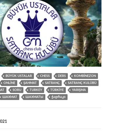
BÜYÜK USTALAR
CHESS
DERS
KOMBINEZON
ONLINE
ŞAHMAT
SATRANÇ
SATRANÇ KULÜBÜ
AT
SORU
TURKEY
TÜRKIYE
YARIŞMA
ШАХМАТ
ШАХМАТЫ
ᲭᲐᲓᲠᲐᲙᲘ
2021