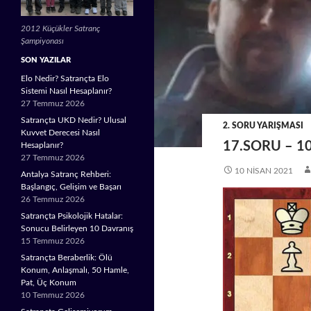
2012 Küçükler Satranç
Şampiyonası
SON YAZILAR
Elo Nedir? Satrançta Elo
Sistemi Nasıl Hesaplanır?
27 Temmuz 2026
Satrançta UKD Nedir? Ulusal
2. SORU YARIŞMASI
Kuvvet Derecesi Nasıl
17.SORU – 1
Hesaplanır?
27 Temmuz 2026
10 NISAN 2021
Antalya Satranç Rehberi:
Başlangıç, Gelişim ve Başarı
26 Temmuz 2026
Satrançta Psikolojik Hatalar:
Sonucu Belirleyen 10 Davranış
15 Temmuz 2026
Satrançta Beraberlik: Ölü
Konum, Anlaşmalı, 50 Hamle,
Pat, Üç Konum
10 Temmuz 2026