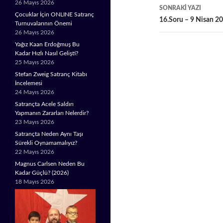
26 Mayıs 2026
SONRAKI YAZI
Çocuklar İçin ONLINE Satranç
16.Soru – 9 Nisan 2
Turnuvalarının Önemi
26 Mayıs 2026
Yağız Kaan Erdoğmuş Bu
Kadar Hızlı Nasıl Gelişti?
25 Mayıs 2026
Stefan Zweig Satranç Kitabı
İncelemesi
24 Mayıs 2026
Satrançta Acele Saldırı
Yapmanın Zararları Nelerdir?
23 Mayıs 2026
Satrançta Neden Aynı Taşı
Sürekli Oynamamalıyız?
22 Mayıs 2026
Magnus Carlsen Neden Bu
Kadar Güçlü? (2026)
18 Mayıs 2026