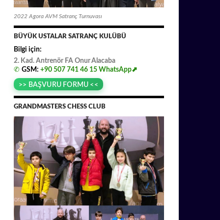
2022 Agora AVM Satranç Turnuvası
BÜYÜK USTALAR SATRANÇ KULÜBÜ
Bilgi için:
2. Kad. Antrenör FA
.
Onur
.
Alacaba
✆
GSM:
+90 507 741 46 15
WhatsApp⬈
>> BAŞVURU FORMU <<
GRANDMASTERS CHESS CLUB