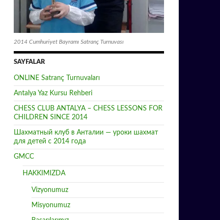
2014 Cumhuriyet Bayramı Satranç Turnuvası
SAYFALAR
ONLINE Satranç Turnuvaları
Antalya Yaz Kursu Rehberi
CHESS CLUB ANTALYA – CHESS LESSONS FOR
CHILDREN SINCE 2014
Шахматный клуб в Анталии — уроки шахмат
для детей с 2014 года
GMCC
HAKKIMIZDA
Vizyonumuz
Misyonumuz