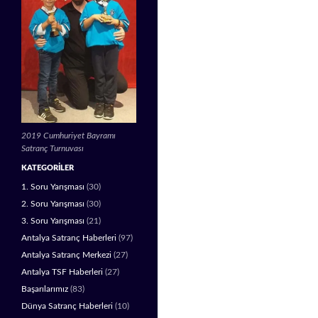
2019 Cumhuriyet Bayramı
Satranç Turnuvası
KATEGORILER
1. Soru Yarışması
(30)
2. Soru Yarışması
(30)
3. Soru Yarışması
(21)
Antalya Satranç Haberleri
(97)
Antalya Satranç Merkezi
(27)
Antalya TSF Haberleri
(27)
Başarılarımız
(83)
Dünya Satranç Haberleri
(10)