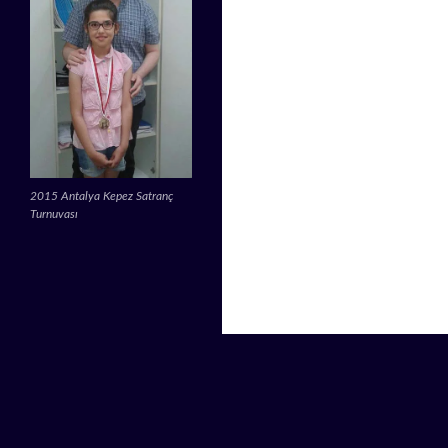
2015 Antalya Kepez Satranç
Turnuvası