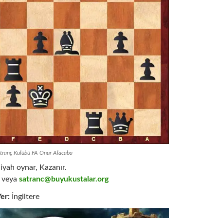
atranç Kulübü FA Onur Alacaba
iyah oynar, Kazanır.
veya
satranc@buyukustalar.org
er:
İngiltere