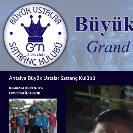
İçeriğe
atla
Ara
Antalya Büyük Ustalar Satranç Kulübü
ШАХМАТНЫЙ КЛУБ
ГРОССМЕЙСТЕРОВ