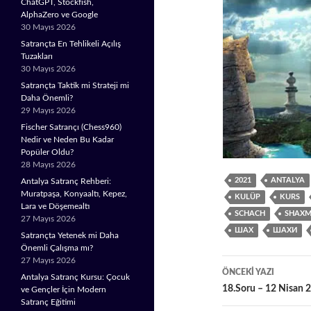
ChatGPT, Stockfish,
AlphaZero ve Google
30 Mayıs 2026
Satrançta En Tehlikeli Açılış
Tuzakları
30 Mayıs 2026
Satrançta Taktik mi Strateji mi
Daha Önemli?
29 Mayıs 2026
Fischer Satrançı (Chess960)
Nedir ve Neden Bu Kadar
Popüler Oldu?
28 Mayıs 2026
2021
ANTALYA
Antalya Satranç Rehberi:
Muratpaşa, Konyaaltı, Kepez,
KULÜP
KURS
Lara ve Döşemealtı
SCHACH
SHAXM
27 Mayıs 2026
ШАХ
ШАХИ
Satrançta Yetenek mi Daha
Önemli Çalışma mı?
27 Mayıs 2026
Yazı
ÖNCEKI YAZI
Antalya Satranç Kursu: Çocuk
18.Soru – 12 Nisan 
dolaşımı
ve Gençler İçin Modern
Satranç Eğitimi