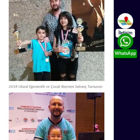
İletişim
WhatsApp
2018 Ulusal Egemenlik ve Çocuk Bayramı Satranç Turnuvası