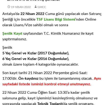
19 NISAN 2022
GMCC
Antalya’da
22 Nisan 2022
Cuma günü yapılacak olan Satranç
Şenliği için öncelikle
TSF Lisans Bilgi Sistemi
‘nden Online
olarak Lisans/Vize sahibi olmalı ve sonra
Şenlik Kayıt
sayfasından T.C. Kimlik Numaranız ile kayıt
yaptırmalısınız.
Şenlik
5 Yaş Genel ve Kızlar (2017 Doğumlular),
6 Yaş Genel ve Kızlar (2016 Doğumlular),
olmak üzere toplam 4 kategoride oynanacaktır.
Son kayıt tarihi 21 Nisan 2022 Perşembe günü Saat:
17:00’dir.
Ön-kaydınız
bu işlem ile tamamlanmış olacak.
Aynı
sayfadaki listede isminizi kontrol etmeyi unutmayınız.
22 Nisan 2022 Cuma Öğlen Saat: 13:30’a kadar şenlik
salonuna gelip, kayıt işleminizi kesinleştirmiş olmalısınız ve
sonrasında yapılacak
Teknik Toplantı
‘da şenlik programı,