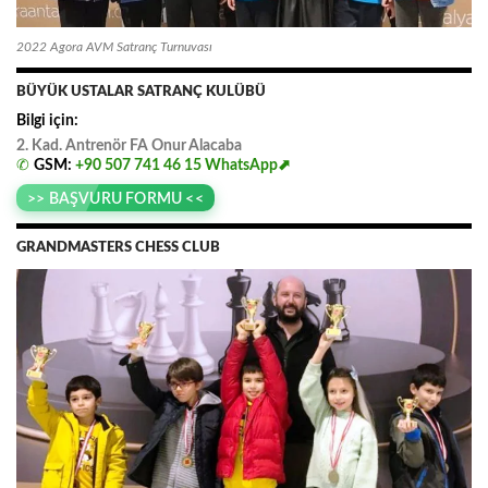
2022 Agora AVM Satranç Turnuvası
BÜYÜK USTALAR SATRANÇ KULÜBÜ
Bilgi için:
2. Kad. Antrenör FA
.
Onur
.
Alacaba
✆
GSM:
+90 507 741 46 15
WhatsApp⬈
>> BAŞVURU FORMU <<
GRANDMASTERS CHESS CLUB