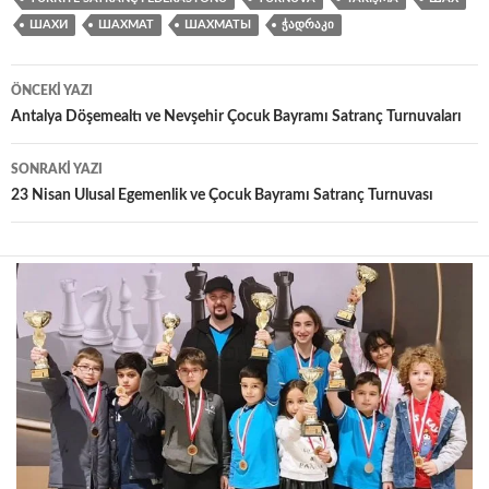
ШАХИ
ШАХМАТ
ШАХМАТЫ
ᲭᲐᲓᲠᲐᲙᲘ
Yazı
ÖNCEKI YAZI
dolaşımı
Antalya Döşemealtı ve Nevşehir Çocuk Bayramı Satranç Turnuvaları
SONRAKI YAZI
23 Nisan Ulusal Egemenlik ve Çocuk Bayramı Satranç Turnuvası