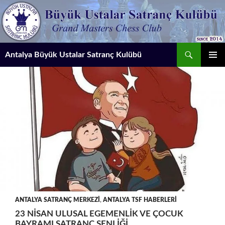
İçeriğe
atla
Ara
Antalya Büyük Ustalar Satranç Kulübü
BIRINCI
MENÜ
ANTALYA SATRANÇ MERKEZI
,
ANTALYA TSF HABERLERI
23 NISAN ULUSAL EGEMENLIK VE ÇOCUK
BAYRAMI SATRANÇ ŞENLIĞI