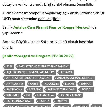
detayları vs. konularında bilgi sahibi olmanız önemlidir.
15dk eklemesiz tempo ile yapılacağı açıklanan Satranç Şenliği
UKD puan sistemine
dahil değildir
.
Şenlik
Antalya Cam Piramit Fuar ve Kongre Merkezi
‘nde
yapılacaktır.
Antalya Büyük Ustalar Satranç Kulübü olarak başarılar
dileriz.
Şenlik Yönergesi ve Programı (19.04.2022)
2022
2022 SATRANÇ TURNUVASI NE ZAMAN?
AÇIK SATRANÇ TURNUVALARI NEDIR?
ANTALYA
ANTALYA SATRANÇ FEDERASYONU
ANTALYA SATRANÇ MERKEZI
ANTALYA TSF
CHESS
KÜÇÜKLER
LISANS
ŞAHMAT
ŞAMPIYONA
SATRANÇ
SATRANÇ TURNUVASI
SCHACH
SHAXMAT
TSF
TSF ANTALYA
TSF NE ZAMAN?
TSF TURNUVA KAYIT
TURKEY
TÜRKIYE
TÜRKIYE SATRANÇ FEDERASYONU
TURNUVA
YARIŞMA
ШАХ