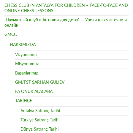
CHESS CLUB IN ANTALYA FOR CHILDREN – FACE-TO-FACE AND
ONLINE CHESS LESSONS
Шахматный клуб в Анталии для детей — Уроки шахмат очно и
онлайн
GMCC
HAKKIMIZDA
Vizyonumuz
Misyonumuz
Başarılarımız
GM/FST SARHAN GULIEV
FA ONUR ALACABA
TARİHÇE
Antalya Satranç Tarihi
Türkiye Satranç Tarihi
Dünya Satranç Tarihi