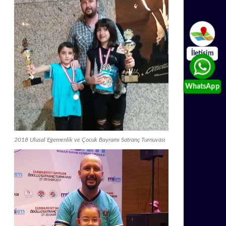
İletişim
WhatsApp
2018 Ulusal Egemenlik ve Çocuk Bayramı Satranç Turnuvası