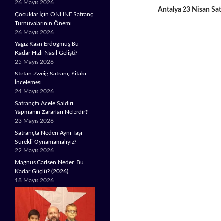
26 Mayıs 2026
Antalya 23 Nisan Sat
Çocuklar İçin ONLINE Satranç
Turnuvalarının Önemi
26 Mayıs 2026
Yağız Kaan Erdoğmuş Bu
Kadar Hızlı Nasıl Gelişti?
25 Mayıs 2026
Stefan Zweig Satranç Kitabı
İncelemesi
24 Mayıs 2026
Satrançta Acele Saldırı
Yapmanın Zararları Nelerdir?
23 Mayıs 2026
Satrançta Neden Aynı Taşı
Sürekli Oynamamalıyız?
22 Mayıs 2026
Magnus Carlsen Neden Bu
Kadar Güçlü? (2026)
18 Mayıs 2026