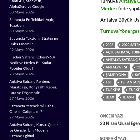
Turnuva
Antalya 
ChatGPT, Stockfish,
AlphaZero ve Google
Merkezi
‘nde
yapıl
30 Mayıs 2026
Antalya Büyük Usta
Satrançta En Tehlikeli Açılış
Tuzakları
Turnuva Yönergesi
30 Mayıs 2026
Satrançta Taktik mi Strateji mi
Daha Önemli?
2022
2022 SAT
29 Mayıs 2026
AÇIK SATRANÇ TURN
Fischer Satrançı (Chess960)
ANTALYA SATRANÇ 
Nedir ve Neden Bu Kadar
ANTALYA TSF
C
Popüler Oldu?
28 Mayıs 2026
ŞAMPIYONA
SA
Antalya Satranç Rehberi:
TSF
TSF ANTAL
Muratpaşa, Konyaaltı, Kepez,
TÜRKIYE
TÜRKI
Lara ve Döşemealtı
ШАХ
ШАХИ
27 Mayıs 2026
Satrançta Yetenek mi Daha
Yazı
Önemli Çalışma mı?
ÖNCEKI YAZI
27 Mayıs 2026
23 Nisan Ulusal Egem
dolaşımı
Antalya Satranç Kursu: Çocuk
ve Gençler İçin Modern
Satranç Eğitimi
SONRAKI YAZI