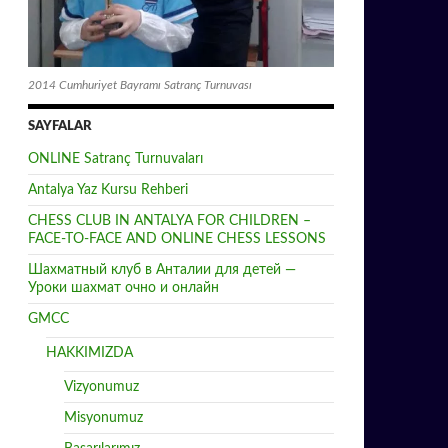
2014 Cumhuriyet Bayramı Satranç Turnuvası
SAYFALAR
ONLINE Satranç Turnuvaları
Antalya Yaz Kursu Rehberi
CHESS CLUB IN ANTALYA FOR CHILDREN –
FACE-TO-FACE AND ONLINE CHESS LESSONS
Шахматный клуб в Анталии для детей —
Уроки шахмат очно и онлайн
GMCC
HAKKIMIZDA
Vizyonumuz
Misyonumuz