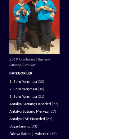
2019 Cumhuriyet Bayramı
Satranç Turnuvası
KATEGORILER
1. Soru Yarışması
(30)
2. Soru Yarışması
(30)
3. Soru Yarışması
(21)
Antalya Satranç Haberleri
(97)
Antalya Satranç Merkezi
(27)
Antalya TSF Haberleri
(27)
Başarılarımız
(83)
Dünya Satranç Haberleri
(10)