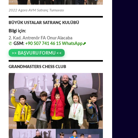
2022 Agora AVM Satranç Turnuvası
BÜYÜK USTALAR SATRANÇ KULÜBÜ
Bilgi için:
2. Kad. Antrenör FA
.
Onur
.
Alacaba
✆
GSM:
+90 507 741 46 15
WhatsApp⬈
>> BAŞVURU FORMU <<
GRANDMASTERS CHESS CLUB