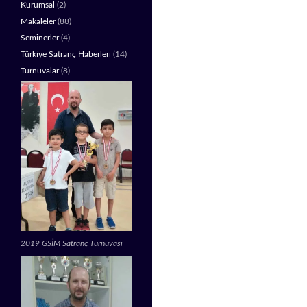
Kurumsal
(2)
Makaleler
(88)
Seminerler
(4)
Türkiye Satranç Haberleri
(14)
Turnuvalar
(8)
2019 GSİM Satranç Turnuvası