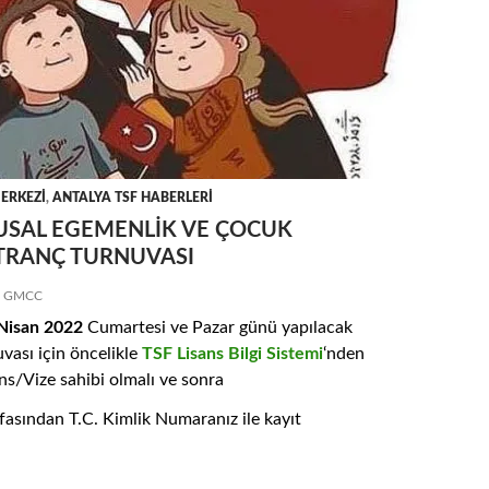
ERKEZI
,
ANTALYA TSF HABERLERI
LUSAL EGEMENLIK VE ÇOCUK
TRANÇ TURNUVASI
GMCC
Nisan 2022
Cumartesi ve Pazar günü yapılacak
vası için öncelikle
TSF Lisans Bilgi Sistemi
‘nden
ns/Vize sahibi olmalı ve sonra
fasından T.C. Kimlik Numaranız ile kayıt