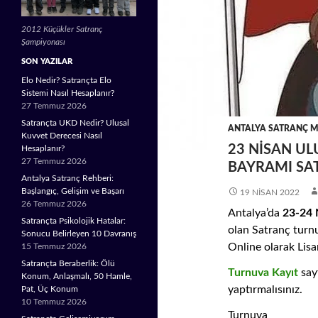
2012 Küçükler Satranç
Şampiyonası
SON YAZILAR
Elo Nedir? Satrançta Elo
Sistemi Nasıl Hesaplanır?
27 Temmuz 2026
Satrançta UKD Nedir? Ulusal
ANTALYA SATRANÇ M
Kuvvet Derecesi Nasıl
23 NISAN U
Hesaplanır?
27 Temmuz 2026
BAYRAMI SA
Antalya Satranç Rehberi:
Başlangıç, Gelişim ve Başarı
19 NISAN 2022
26 Temmuz 2026
Antalya’da
23-24 
Satrançta Psikolojik Hatalar:
olan Satranç turnu
Sonucu Belirleyen 10 Davranış
Online olarak Lisa
15 Temmuz 2026
Satrançta Beraberlik: Ölü
Turnuva Kayıt
say
Konum, Anlaşmalı, 50 Hamle,
yaptırmalısınız.
Pat, Üç Konum
10 Temmuz 2026
Turnuva