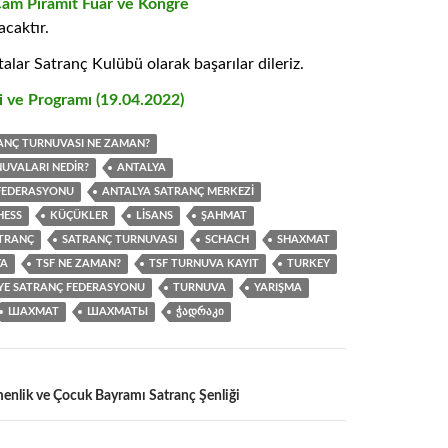
Cam Piramit Fuar ve Kongre
acaktır.
lar Satranç Kulübü olarak başarılar dileriz.
 ve Programı (19.04.2022)
RANÇ TURNUVASI NE ZAMAN?
UVALARI NEDIR?
ANTALYA
FEDERASYONU
ANTALYA SATRANÇ MERKEZI
HESS
KÜÇÜKLER
LISANS
ŞAHMAT
TRANÇ
SATRANÇ TURNUVASI
SCHACH
SHAXMAT
YA
TSF NE ZAMAN?
TSF TURNUVA KAYIT
TURKEY
YE SATRANÇ FEDERASYONU
TURNUVA
YARIŞMA
ШАХМАТ
ШАХМАТЫ
ᲭᲐᲓᲠᲐᲙᲘ
enlik ve Çocuk Bayramı Satranç Şenliği