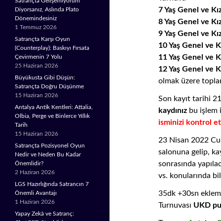
Satrançta Gelişemiyorum
7 Yaş Genel ve Kı
Diyorsanız, Aslında Plato
Dönemindesiniz
8 Yaş Genel ve Kı
1 Temmuz 2026
9 Yaş Genel ve Kı
Satrançta Karşı Oyun
10 Yaş Genel ve K
(Counterplay): Baskıyı Fırsata
11 Yaş Genel ve K
Çevirmenin 7 Yolu
25 Haziran 2026
12 Yaş Genel ve K
Büyükusta Gibi Düşün:
olmak üzere topla
Satrançta Doğru Düşünme
15 Haziran 2026
Son kayıt tarihi 
Antalya Antik Kentleri: Attalia,
kaydınız
bu işlem 
Olbia, Perge ve Binlerce Yıllık
isminizi kontrol 
Tarih
15 Haziran 2026
23 Nisan 2022 Cum
Satrançta Pozisyonel Oyun
salonuna gelip, kay
Nedir ve Neden Bu Kadar
sonrasında yapıla
Önemlidir?
2 Haziran 2026
vs. konularında bi
LGS Hazırlığında Satrancın 7
35dk +30sn ekleme
Önemli Avantajı
1 Haziran 2026
Turnuvası
UKD pu
Yapay Zekâ ve Satranç: