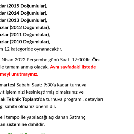
zlar (2015 Doğumlular),
zlar (2014 Doğumlular),
zlar (2013 Doğumlular),
ızlar (2012 Doğumlular),
ızlar (2011 Doğumlular),
ızlar (2010 Doğumlular),
m 12 kategoride oynanacaktır.
21 Nisan 2022 Perşembe günü Saat: 17:00’dir.
Ön-
ile tamamlanmış olacak.
Aynı sayfadaki listede
etmeyi unutmayınız.
artesi Sabahı Saat: 9:30’a kadar turnuva
ıt işleminizi kesinleştirmiş olmalısınız ve
cak
Teknik Toplantı
‘da turnuva programı, detayları
lgi sahibi olmanız önemlidir.
li tempo ile yapılacağı açıklanan Satranç
an sistemine
dahildir.