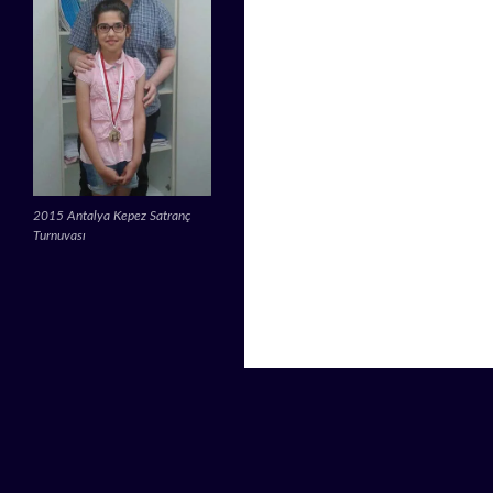
2015 Antalya Kepez Satranç
Turnuvası