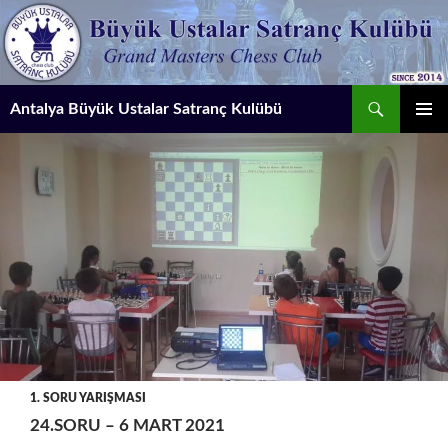
İçeriğe
atla
Ara
Antalya Büyük Ustalar Satranç Kulübü
BIRINCI
MENÜ
1. SORU YARIŞMASI
24.SORU – 6 MART 2021