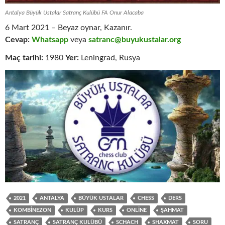
Antalya Büyük Ustalar Satranç Kulübü FA Onur Alacaba
6 Mart 2021 – Beyaz oynar, Kazanır.
Cevap:
Whatsapp
veya
satranc@buyukustalar.org
Maç tarihi:
1980
Yer:
Leningrad, Rusya
2021
ANTALYA
BÜYÜK USTALAR
CHESS
DERS
KOMBINEZON
KULÜP
KURS
ONLINE
ŞAHMAT
SATRANÇ
SATRANÇ KULÜBÜ
SCHACH
SHAXMAT
SORU