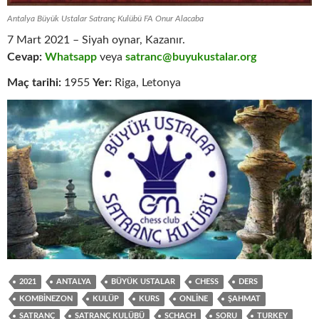
Antalya Büyük Ustalar Satranç Kulübü FA Onur Alacaba
7 Mart 2021 – Siyah oynar, Kazanır.
Cevap:
Whatsapp
veya
satranc@buyukustalar.org
Maç tarihi:
1955
Yer:
Riga, Letonya
2021
ANTALYA
BÜYÜK USTALAR
CHESS
DERS
KOMBINEZON
KULÜP
KURS
ONLINE
ŞAHMAT
SATRANÇ
SATRANÇ KULÜBÜ
SCHACH
SORU
TURKEY