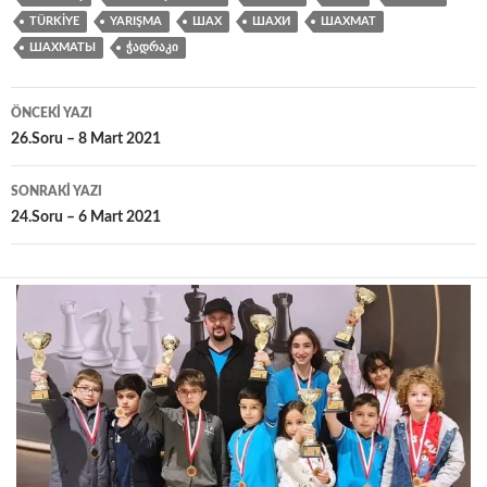
TÜRKIYE
YARIŞMA
ШАХ
ШАХИ
ШАХМАТ
ШАХМАТЫ
ᲭᲐᲓᲠᲐᲙᲘ
Yazı
ÖNCEKI YAZI
dolaşımı
26.Soru – 8 Mart 2021
SONRAKI YAZI
24.Soru – 6 Mart 2021