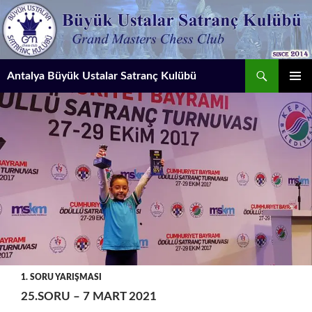
İçeriğe
atla
Ara
Antalya Büyük Ustalar Satranç Kulübü
BIRINCI
MENÜ
1. SORU YARIŞMASI
25.SORU – 7 MART 2021