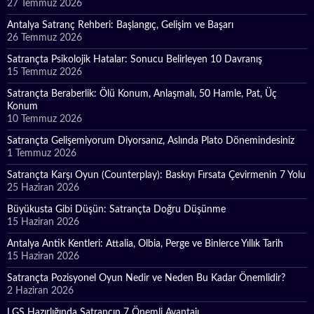
27 Temmuz 2026
Antalya Satranç Rehberi: Başlangıç, Gelişim ve Başarı
26 Temmuz 2026
Satrançta Psikolojik Hatalar: Sonucu Belirleyen 10 Davranış
15 Temmuz 2026
Satrançta Beraberlik: Ölü Konum, Anlaşmalı, 50 Hamle, Pat, Üç
Konum
10 Temmuz 2026
Satrançta Gelişemiyorum Diyorsanız, Aslında Plato Dönemindesiniz
1 Temmuz 2026
Satrançta Karşı Oyun (Counterplay): Baskıyı Fırsata Çevirmenin 7 Yolu
25 Haziran 2026
Büyükusta Gibi Düşün: Satrançta Doğru Düşünme
15 Haziran 2026
Antalya Antik Kentleri: Attalia, Olbia, Perge ve Binlerce Yıllık Tarih
15 Haziran 2026
Satrançta Pozisyonel Oyun Nedir ve Neden Bu Kadar Önemlidir?
2 Haziran 2026
LGS Hazırlığında Satrancın 7 Önemli Avantajı