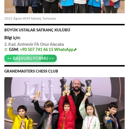
2022 Agora AVM Satranç Turnuvası
BÜYÜK USTALAR SATRANÇ KULÜBÜ
Bilgi için:
2. Kad. Antrenör FA
.
Onur
.
Alacaba
✆
GSM:
+90 507 741 46 15
WhatsApp⬈
>> BAŞVURU FORMU <<
GRANDMASTERS CHESS CLUB