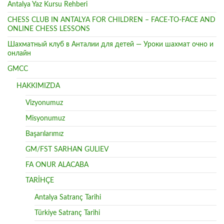
Antalya Yaz Kursu Rehberi
CHESS CLUB IN ANTALYA FOR CHILDREN – FACE-TO-FACE AND
ONLINE CHESS LESSONS
Шахматный клуб в Анталии для детей — Уроки шахмат очно и
онлайн
GMCC
HAKKIMIZDA
Vizyonumuz
Misyonumuz
Başarılarımız
GM/FST SARHAN GULIEV
FA ONUR ALACABA
TARİHÇE
Antalya Satranç Tarihi
Türkiye Satranç Tarihi