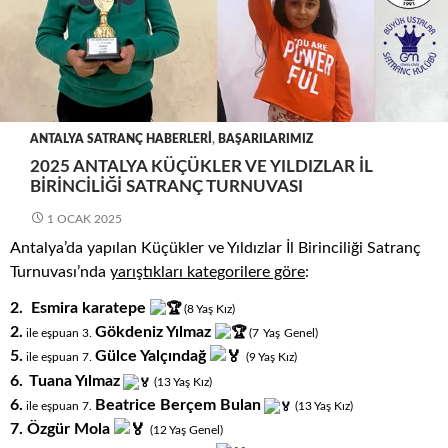
ANTALYA SATRANÇ HABERLERI
,
BAŞARILARIMIZ
2025 ANTALYA KÜÇÜKLER VE YILDIZLAR İL
BIRINCILIĞI SATRANÇ TURNUVASI
1 OCAK 2025
Antalya’da yapılan Küçükler ve Yıldızlar İl Birinciliği Satranç
Turnuvası’nda
yarıştıkları
kategorilere göre
:
2.
Esmira karatepe
(8
.
Yaş
.
Kız)
2.
Gökdeniz Yılmaz
.
.
ile eşpuan 3.
(7
Yaş
Genel)
5.
Gülce Yalçındağ
ile eşpuan 7.
(9
.
Yaş
.
Kız)
6.
Tuana Yılmaz
(13
.
Yaş
.
Kız)
6.
Beatrice Berçem Bulan
ile eşpuan 7.
(13
.
Yaş
.
Kız)
7. Özgür Mola
(12
.
Yaş
.
Genel)