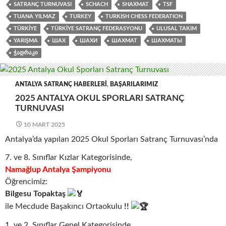
SATRANÇ TURNUVASI
SCHACH
SHAXMAT
TSF
TUANA YILMAZ
TURKEY
TURKISH CHESS FEDERATION
TÜRKIYE
TÜRKIYE SATRANÇ FEDERASYONU
ULUSAL TAKIM
YARIŞMA
ШАХ
ШАХИ
ШАХМАТ
ШАХМАТЫ
ᲭᲐᲓᲠᲐᲙᲘ
ANTALYA SATRANÇ HABERLERI
,
BAŞARILARIMIZ
2025 ANTALYA OKUL SPORLARI SATRANÇ
TURNUVASI
10 MART 2025
Antalya’da yapılan 2025 Okul Sporları Satranç Turnuvası’nda
7. ve 8. Sınıflar Kızlar Kategorisinde,
Namağlup Antalya Şampiyonu
Öğrencimiz:
Bilgesu Topaktaş
ile Mecdude Başakıncı Ortaokulu
!!
1. ve 2. Sınıflar Genel Kategorisinde,