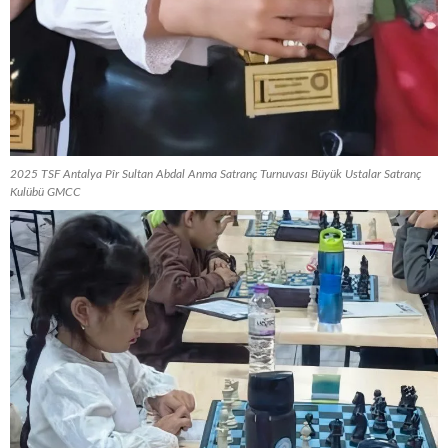
2025 TSF Antalya Pîr Sultan Abdal Anma Satranç Turnuvası Büyük Ustalar Satranç
Kulübü GMCC