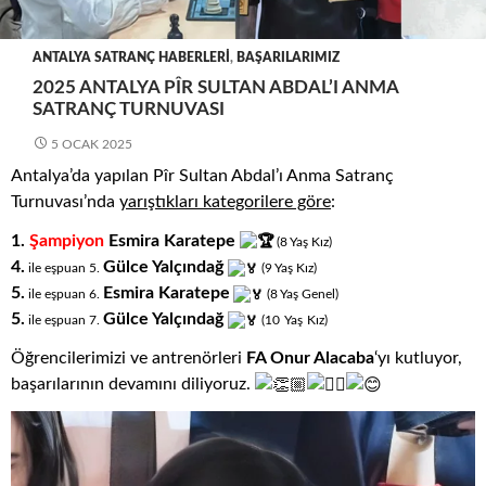
ANTALYA SATRANÇ HABERLERI
,
BAŞARILARIMIZ
2025 ANTALYA PÎR SULTAN ABDAL’I ANMA
SATRANÇ TURNUVASI
5 OCAK 2025
Antalya’da yapılan Pîr Sultan Abdal’ı Anma Satranç
Turnuvası’nda
yarıştıkları
kategorilere göre
:
1.
Şampiyon
Esmira Karatepe
(8
.
Yaş
.
Kız)
4.
Gülce Yalçındağ
ile eşpuan 5.
(9
.
Yaş
.
Kız)
5.
Esmira Karatepe
ile eşpuan 6.
(8
.
Yaş
.
Genel)
5.
Gülce Yalçındağ
.
.
ile eşpuan 7.
(10
Yaş
Kız)
Öğrencilerimizi ve antrenörleri
FA Onur Alacaba
‘yı kutluyor,
başarılarının devamını diliyoruz.