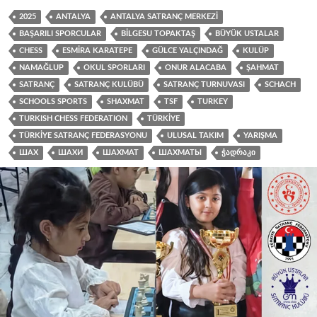
2025
ANTALYA
ANTALYA SATRANÇ MERKEZI
BAŞARILI SPORCULAR
BILGESU TOPAKTAŞ
BÜYÜK USTALAR
CHESS
ESMIRA KARATEPE
GÜLCE YALÇINDAĞ
KULÜP
NAMAĞLUP
OKUL SPORLARI
ONUR ALACABA
ŞAHMAT
SATRANÇ
SATRANÇ KULÜBÜ
SATRANÇ TURNUVASI
SCHACH
SCHOOLS SPORTS
SHAXMAT
TSF
TURKEY
TURKISH CHESS FEDERATION
TÜRKIYE
TÜRKIYE SATRANÇ FEDERASYONU
ULUSAL TAKIM
YARIŞMA
ШАХ
ШАХИ
ШАХМАТ
ШАХМАТЫ
ᲭᲐᲓᲠᲐᲙᲘ