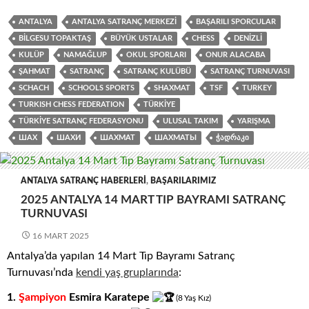
ANTALYA
ANTALYA SATRANÇ MERKEZI
BAŞARILI SPORCULAR
BILGESU TOPAKTAŞ
BÜYÜK USTALAR
CHESS
DENIZLI
KULÜP
NAMAĞLUP
OKUL SPORLARI
ONUR ALACABA
ŞAHMAT
SATRANÇ
SATRANÇ KULÜBÜ
SATRANÇ TURNUVASI
SCHACH
SCHOOLS SPORTS
SHAXMAT
TSF
TURKEY
TURKISH CHESS FEDERATION
TÜRKIYE
TÜRKIYE SATRANÇ FEDERASYONU
ULUSAL TAKIM
YARIŞMA
ШАХ
ШАХИ
ШАХМАТ
ШАХМАТЫ
ᲭᲐᲓᲠᲐᲙᲘ
ANTALYA SATRANÇ HABERLERI
,
BAŞARILARIMIZ
2025 ANTALYA 14 MART TIP BAYRAMI SATRANÇ
TURNUVASI
16 MART 2025
Antalya’da yapılan 14 Mart Tıp Bayramı Satranç
Turnuvası’nda
kendi yaş gruplarında
:
1.
Şampiyon
Esmira Karatepe
(8
.
Yaş
.
Kız)