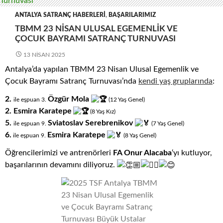
ANTALYA SATRANÇ HABERLERI
,
BAŞARILARIMIZ
TBMM 23 NISAN ULUSAL EGEMENLIK VE
ÇOCUK BAYRAMI SATRANÇ TURNUVASI
13 NISAN 2025
Antalya’da yapılan TBMM 23 Nisan Ulusal Egemenlik ve
Çocuk Bayramı Satranç Turnuvası’nda
kendi yaş gruplarında
:
2.
Özgür Mola
ile eşpuan 3.
(12
.
Yaş
.
Genel)
2. Esmira Karatepe
(8
.
Yaş
.
Kız)
5.
Sviatoslav Serebrenikov
ile eşpuan 9.
(7
.
Yaş
.
Genel)
6.
Esmira Karatepe
ile eşpuan 9.
(8
.
Yaş
.
Genel)
Öğrencilerimizi ve antrenörleri
FA Onur Alacaba
‘yı kutluyor,
başarılarının devamını diliyoruz.