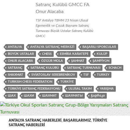
TSF Antalya TBMM 23 Nisan Ulusal
Egemenlik ve Çocuk Bayramı Satranç
Turnuvası Büyük Ustalar Satranç Kulübü
GMCC
ANTALYA
ANTALYA SATRANÇ MERKEZI
BAŞARILI SPORCULAR
BÜYÜK USTALAR
CHESS
ESMIRA KARATEPE
KULÜP
ONUR ALACABA
ÖZGÜR MOLA
ŞAHMAT
ŞAMPIYON
SATRANÇ
SATRANÇ KULÜBÜ
SATRANÇ TURNUVASI
SCHACH
SHAXMAT
SVIATOSLAV SEREBRENIKOV
TSF
TURKEY
TURKISH CHESS FEDERATION
TÜRKIYE
TÜRKIYE SATRANÇ FEDERASYONU
ULUSAL TAKIM
YARIŞMA
ШАХ
ШАХИ
ШАХМАТ
ШАХМАТЫ
ᲭᲐᲓᲠᲐᲙᲘ
ANTALYA SATRANÇ HABERLERI
,
BAŞARILARIMIZ
,
TÜRKIYE
SATRANÇ HABERLERI