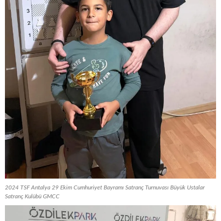
2024 TSF Antalya 29 Ekim Cumhuriyet Bayramı Satranç Turnuvası Büyük Ustalar
Satranç Kulübü GMCC