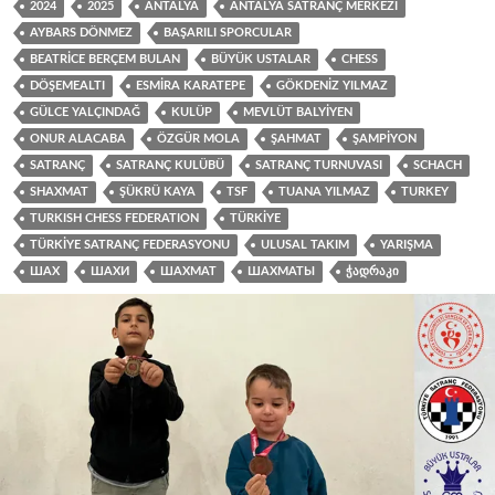
2024
2025
ANTALYA
ANTALYA SATRANÇ MERKEZI
AYBARS DÖNMEZ
BAŞARILI SPORCULAR
BEATRICE BERÇEM BULAN
BÜYÜK USTALAR
CHESS
DÖŞEMEALTI
ESMIRA KARATEPE
GÖKDENIZ YILMAZ
GÜLCE YALÇINDAĞ
KULÜP
MEVLÜT BALYIYEN
ONUR ALACABA
ÖZGÜR MOLA
ŞAHMAT
ŞAMPIYON
SATRANÇ
SATRANÇ KULÜBÜ
SATRANÇ TURNUVASI
SCHACH
SHAXMAT
ŞÜKRÜ KAYA
TSF
TUANA YILMAZ
TURKEY
TURKISH CHESS FEDERATION
TÜRKIYE
TÜRKIYE SATRANÇ FEDERASYONU
ULUSAL TAKIM
YARIŞMA
ШАХ
ШАХИ
ШАХМАТ
ШАХМАТЫ
ᲭᲐᲓᲠᲐᲙᲘ