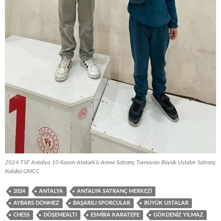
2024 TSF Antalya 10 Kasım Atatürk’ü Anma Satranç Turnuvası Büyük Ustalar Satranç
Kulübü GMCC
2024
ANTALYA
ANTALYA SATRANÇ MERKEZI
AYBARS DÖNMEZ
BAŞARILI SPORCULAR
BÜYÜK USTALAR
CHESS
DÖŞEMEALTI
ESMIRA KARATEPE
GÖKDENIZ YILMAZ