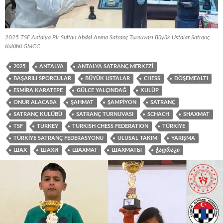
2025 TSF Antalya Pîr Sultan Abdal Anma Satranç Turnuvası Büyük Ustalar Satranç
Kulübü GMCC
2025
ANTALYA
ANTALYA SATRANÇ MERKEZI
BAŞARILI SPORCULAR
BÜYÜK USTALAR
CHESS
DÖŞEMEALTI
ESMIRA KARATEPE
GÜLCE YALÇINDAĞ
KULÜP
ONUR ALACABA
ŞAHMAT
ŞAMPIYON
SATRANÇ
SATRANÇ KULÜBÜ
SATRANÇ TURNUVASI
SCHACH
SHAXMAT
TSF
TURKEY
TURKISH CHESS FEDERATION
TÜRKIYE
TÜRKIYE SATRANÇ FEDERASYONU
ULUSAL TAKIM
YARIŞMA
ШАХ
ШАХИ
ШАХМАТ
ШАХМАТЫ
ᲭᲐᲓᲠᲐᲙᲘ