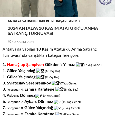
ANTALYA SATRANÇ HABERLERI
,
BAŞARILARIMIZ
2024 ANTALYA 10 KASIM ATATÜRK’Ü ANMA
SATRANÇ TURNUVASI
10 KASIM 2024
Antalya’da yapılan 10 Kasım Atatürk’ü Anma Satranç
Turnuvası’nda
yarıştıkları
kategorilere göre
:
1.
Namağlup Şampiyon
Gökdeniz Yılmaz
(7
.
Yaş
.
Genel)
1.
Gülce Yalçındağ
(10
.
Yaş
.
Kız)
1. Gülce Yalçındağ
.
.
(9
Yaş
Kız)
3.
Sviatoslav Serebrenikov
(7
.
Yaş
.
Genel)
3.
Esmira Karatepe
.
.
ile eşpuan 4.
(8
Yaş
Kız)
4. Aybars Dönmez
(9
.
Yaş
.
Genel)
6.
Aybars Dönmez
ile eşpuan 7.
(10
.
Yaş
.
Genel)
7.
Gülce Yalçındağ
.
.
ile eşpuan 8.
(9
Yaş
Genel)
7.
Esmira Karatepe
ile eşpuan 9.
(8
.
Yaş
.
Genel)