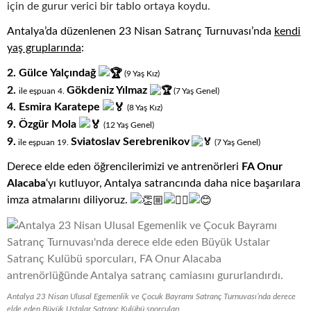
için de gurur verici bir tablo ortaya koydu.
Antalya’da düzenlenen 23 Nisan Satranç Turnuvası’nda
kendi
yaş gruplarında
:
2. Gülce Yalçındağ
(9
.
Yaş
.
Kız)
2.
Gökdeniz Yılmaz
ile eşpuan 4.
(7
.
Yaş
.
Genel)
4. Esmira Karatepe
(8
.
Yaş
.
Kız)
9. Özgür Mola
(12
.
Yaş
.
Genel)
9.
Sviatoslav Serebrenikov
ile eşpuan 19.
(7
.
Yaş
.
Genel)
Derece elde eden öğrencilerimizi ve antrenörleri
FA Onur
Alacaba
‘yı kutluyor, Antalya satrancında daha nice başarılara
imza atmalarını diliyoruz.
Antalya 23 Nisan Ulusal Egemenlik ve Çocuk Bayramı Satranç Turnuvası’nda derece
elde eden Büyük Ustalar Satranç Kulübü sporcuları.