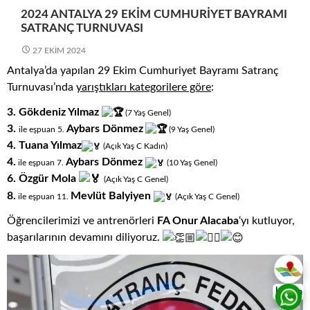
2024 ANTALYA 29 EKIM CUMHURIYET BAYRAMI
SATRANÇ TURNUVASI
27 EKIM 2024
Antalya’da yapılan 29 Ekim Cumhuriyet Bayramı Satranç
Turnuvası’nda
yarıştıkları
kategorilere göre
:
3.
Gökdeniz Yılmaz
(7
.
Yaş
.
Genel)
3.
Aybars Dönmez
ile eşpuan 5.
(9
.
Yaş
.
Genel)
4. Tuana Yılmaz
(Açık
.
Yaş
.
C
.
Kadın)
4.
Aybars Dönmez
ile eşpuan 7.
(10
.
Yaş
.
Genel)
6. Özgür Mola
(Açık
.
Yaş
.
C
.
Genel)
8.
Mevlüt Balyiyen
ile eşpuan 11.
(Açık
.
Yaş
.
C
.
Genel)
Öğrencilerimizi ve antrenörleri
FA Onur Alacaba
‘yı kutluyor,
başarılarının devamını diliyoruz.
İletişim