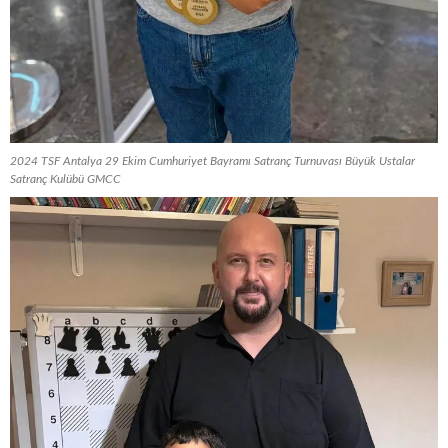
2024 TSF Antalya 29 Ekim Cumhuriyet Bayramı Satranç Turnuvası Büyük Ustalar
Satranç Kulübü GMCC