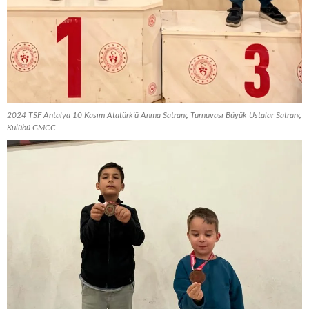
2024 TSF Antalya 10 Kasım Atatürk’ü Anma Satranç Turnuvası Büyük Ustalar Satranç
Kulübü GMCC