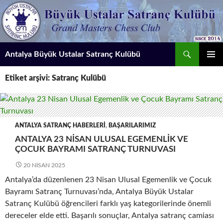
İçeriğe
atla
Ara
Antalya Büyük Ustalar Satranç Kulübü
BIRINCI
Etiket arşivi: Satranç Kulübü
MENÜ
ANTALYA SATRANÇ HABERLERI
,
BAŞARILARIMIZ
ANTALYA 23 NISAN ULUSAL EGEMENLIK VE
ÇOCUK BAYRAMI SATRANÇ TURNUVASI
20 NISAN 2025
Antalya’da düzenlenen 23 Nisan Ulusal Egemenlik ve Çocuk
Bayramı Satranç Turnuvası’nda, Antalya Büyük Ustalar
Satranç Kulübü öğrencileri farklı yaş kategorilerinde önemli
dereceler elde etti. Başarılı sonuçlar, Antalya satranç camiası