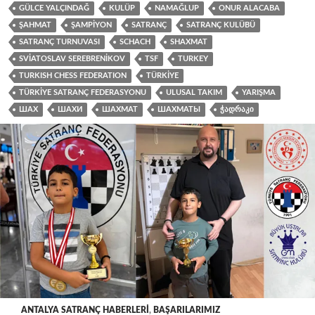
GÜLCE YALÇINDAĞ
KULÜP
NAMAĞLUP
ONUR ALACABA
ŞAHMAT
ŞAMPIYON
SATRANÇ
SATRANÇ KULÜBÜ
SATRANÇ TURNUVASI
SCHACH
SHAXMAT
SVIATOSLAV SEREBRENIKOV
TSF
TURKEY
TURKISH CHESS FEDERATION
TÜRKIYE
TÜRKIYE SATRANÇ FEDERASYONU
ULUSAL TAKIM
YARIŞMA
ШАХ
ШАХИ
ШАХМАТ
ШАХМАТЫ
ᲭᲐᲓᲠᲐᲙᲘ
ANTALYA SATRANÇ HABERLERI
,
BAŞARILARIMIZ