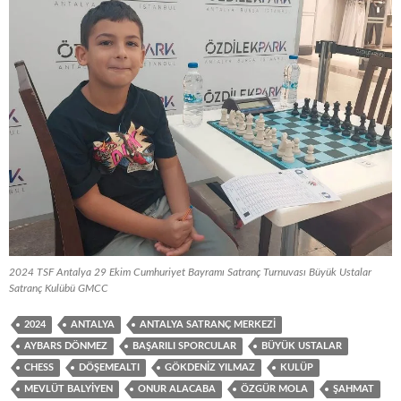
2024 TSF Antalya 29 Ekim Cumhuriyet Bayramı Satranç Turnuvası Büyük Ustalar
Satranç Kulübü GMCC
2024
ANTALYA
ANTALYA SATRANÇ MERKEZI
AYBARS DÖNMEZ
BAŞARILI SPORCULAR
BÜYÜK USTALAR
CHESS
DÖŞEMEALTI
GÖKDENIZ YILMAZ
KULÜP
MEVLÜT BALYIYEN
ONUR ALACABA
ÖZGÜR MOLA
ŞAHMAT