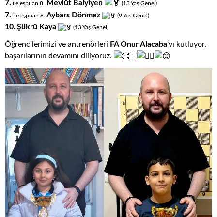
7.
Mevlüt Balyiyen
ile eşpuan 8.
(13
.
Yaş
.
Genel)
7.
Aybars Dönmez
ile eşpuan 8.
(9
.
Yaş
.
Genel)
10.
Şükrü Kaya
(13
.
Yaş
.
Genel)
Öğrencilerimizi ve antrenörleri
FA Onur Alacaba
‘yı kutluyor,
başarılarının devamını diliyoruz.