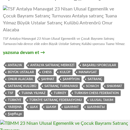
TSF Antalya Manavgat 23 Nisan Ulusal Egemenlik ve Çocuk Bayramı Satranç
Turnuvası’nda derece elde eden Büyük Ustalar Satranç Kulübü sporcusu Tuana Yılmaz.
Manavgat 23 Nisan Ulusal Egemenlik ve Çocuk Bayramı Satra
yazısına devam et
→
ANTALYA
ANTALYA SATRANÇ MERKEZI
BAŞARILI SPORCULAR
BÜYÜK USTALAR
CHESS
KULÜP
MANAVGAT
ONUR ALACABA
ŞAHMAT
ŞAMPIYON
SATRANÇ
SATRANÇ KULÜBÜ
SATRANÇ TURNUVASI
SCHACH
SHAXMAT
TSF
TUANA YILMAZ
TURKEY
TURKISH CHESS FEDERATION
TÜRKIYE
TÜRKIYE SATRANÇ FEDERASYONU
ULUSAL TAKIM
YARIŞMA
ШАХ
ШАХИ
ШАХМАТ
ШАХМАТЫ
ᲭᲐᲓᲠᲐᲙᲘ