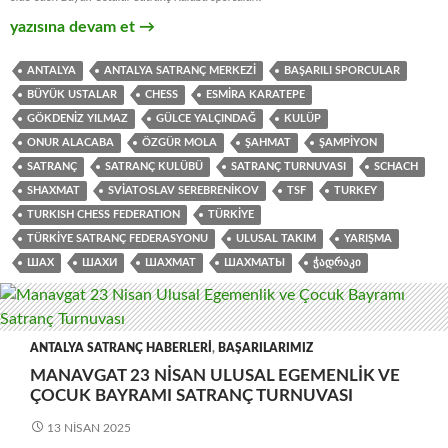
Antalya 23 Nisan Ulusal Egemenlik ve Çocuk Bayramı Satranç
yazısına devam et
→
ANTALYA
ANTALYA SATRANÇ MERKEZI
BAŞARILI SPORCULAR
BÜYÜK USTALAR
CHESS
ESMIRA KARATEPE
GÖKDENIZ YILMAZ
GÜLCE YALÇINDAĞ
KULÜP
ONUR ALACABA
ÖZGÜR MOLA
ŞAHMAT
ŞAMPIYON
SATRANÇ
SATRANÇ KULÜBÜ
SATRANÇ TURNUVASI
SCHACH
SHAXMAT
SVIATOSLAV SEREBRENIKOV
TSF
TURKEY
TURKISH CHESS FEDERATION
TÜRKIYE
TÜRKIYE SATRANÇ FEDERASYONU
ULUSAL TAKIM
YARIŞMA
ШАХ
ШАХИ
ШАХМАТ
ШАХМАТЫ
ᲭᲐᲓᲠᲐᲙᲘ
ANTALYA SATRANÇ HABERLERI
,
BAŞARILARIMIZ
MANAVGAT 23 NISAN ULUSAL EGEMENLIK VE
ÇOCUK BAYRAMI SATRANÇ TURNUVASI
13 NISAN 2025