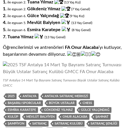
1.
Tuana Yılmaz
ile eşpuan 2.
(13
.
Yaş
.
Kız)
1.
Gökdeniz Yılmaz
ile eşpuan 2.
(7
.
Yaş
.
Genel)
2.
Gülce Yalçındağ
ile eşpuan 6.
(9
.
Yaş
.
Kız)
4.
Mevlüt Balyiyen
ile eşpuan 5.
(13
.
Yaş
.
Genel)
5.
Esmira Karatepe
ile eşpuan 6.
(8
.
Yaş
.
Genel)
7.
Tuana Yılmaz
(13
.
Yaş
.
Genel)
Öğrencilerimizi ve antrenörleri
FA Onur Alacaba
‘yı kutluyor,
başarılarının devamını diliyoruz.
TSF Antalya 14 Mart Tıp Bayramı Satranç Turnuvası Büyük Ustalar Satranç Kulübü
GMCC
2025
ANTALYA
ANTALYA SATRANÇ MERKEZI
BAŞARILI SPORCULAR
BÜYÜK USTALAR
CHESS
ESMIRA KARATEPE
GÖKDENIZ YILMAZ
GÜLCE YALÇINDAĞ
KULÜP
MEVLÜT BALYIYEN
ONUR ALACABA
ŞAHMAT
ŞAMPIYON
SATRANÇ
SATRANÇ KULÜBÜ
SATRANÇ ŞENLIĞI